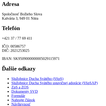
Adresa
Spoločnosť Božieho Slova
Kalvária 3, 949 01 Nitra
Telefón
+421 37 / 77 69 411
IČO
: 00586757
DIČ
: 2021253025
IBAN
: SK9509000000005029115971
Ďalšie odkazy
Služobnice Ducha Svätého (SSpS)
Služobnice Ducha Svätého ustavičnej adorácie (SSpSAP)
ZpS a ZOS
Dokumenty SVD
Formulár
Nahrajte článok
Návštevnosť