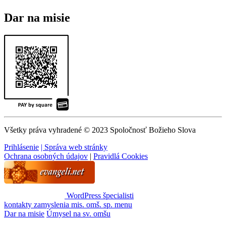
Dar na misie
Všetky práva vyhradené © 2023 Spoločnosť Božieho Slova
Prihlásenie
| Správa web stránky
Ochrana osobných údajov
|
Pravidlá Cookies
WordPress špecialisti
kontakty
zamyslenia
mis. omš. sp.
menu
Dar na misie
Úmysel na sv. omšu