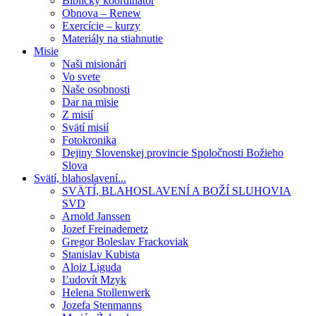
Biblický koordinátor
Obnova – Renew
Exercície – kurzy
Materiály na stiahnutie
Misie
Naši misionári
Vo svete
Naše osobnosti
Dar na misie
Z misií
Svätí misií
Fotokronika
Dejiny Slovenskej provincie Spoločnosti Božieho
Slova
Svätí, blahoslavení...
SVÄTÍ, BLAHOSLAVENÍ A BOŽÍ SLUHOVIA
SVD
Arnold Janssen
Jozef Freinademetz
Gregor Boleslav Frackoviak
Stanislav Kubista
Aloiz Liguda
Ľudovít Mzyk
Helena Stollenwerk
Jozefa Stenmanns