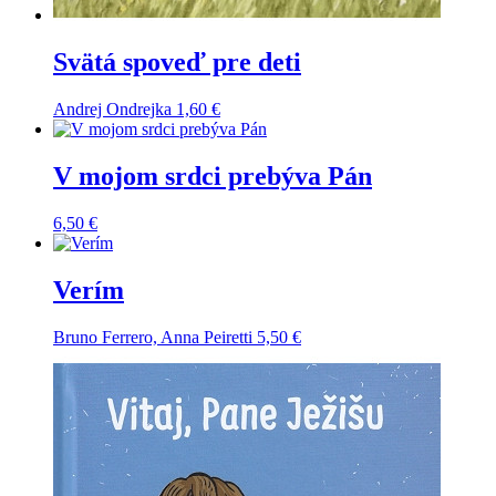
Svätá spoveď pre deti
Andrej Ondrejka
1,60
€
V mojom srdci prebýva Pán
6,50
€
Verím
Bruno Ferrero, Anna Peiretti
5,50
€