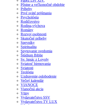
Pápež Lev XIV.
Pôstne a veľkonočné obdobie
Príbehy
Prvé sväté prijímania
Psychológia
Rodičovstvo
Rodina,výchova
Romány
Rozvoj osobnosti
Skutočné príbehy
Spevníky
Spiritualita
Spytovanie svedomia
Štúdium Biblie
Sv. Ignác z Loyoly
Sviatosť birmovania
Sviatosti
Teológia
Uzdravenie,oslobodenie
Večný kalendár
VIANOCE
Vianočná akcia
Vtipy
Vydavateľstvo SSV
Vydavateľstvo TV LUX