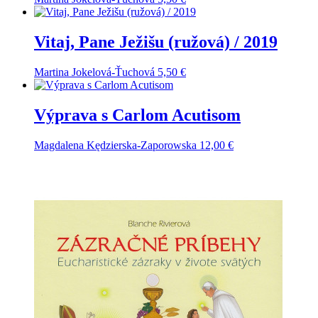
Vitaj, Pane Ježišu (ružová) / 2019
Martina Jokelová-Ťuchová
5,50
€
Výprava s Carlom Acutisom
Magdalena Kędzierska-Zaporowska
12,00
€