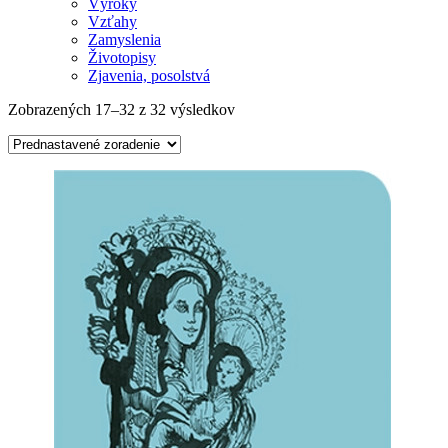
Výroky
Vzťahy
Zamyslenia
Životopisy
Zjavenia, posolstvá
Zobrazených 17–32 z 32 výsledkov