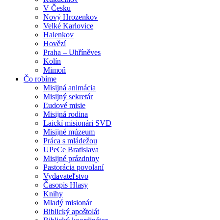
V Česku
Nový Hrozenkov
Velké Karlovice
Halenkov
Hovězí
Praha – Uhříněves
Kolín
Mimoň
Čo robíme
Misijná animácia
Misijný sekretár
Ľudové misie
Misijná rodina
Laickí misionári SVD
Misijné múzeum
Práca s mládežou
UPeCe Bratislava
Misijné prázdniny
Pastorácia povolaní
Vydavateľstvo
Časopis Hlasy
Knihy
Mladý misionár
Biblický apoštolát