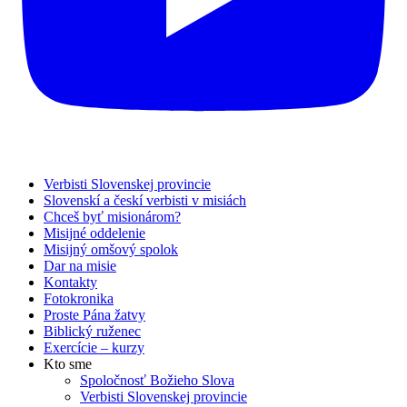
Verbisti Slovenskej provincie
Slovenskí a českí verbisti v misiách
Chceš byť misionárom?
Misijné oddelenie
Misijný omšový spolok
Dar na misie
Kontakty
Fotokronika
Proste Pána žatvy
Biblický ruženec
Exercície – kurzy
Kto sme
Spoločnosť Božieho Slova
Verbisti Slovenskej provincie