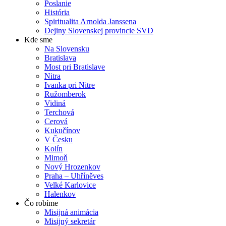
Poslanie
História
Spiritualita Arnolda Janssena
Dejiny Slovenskej provincie SVD
Kde sme
Na Slovensku
Bratislava
Most pri Bratislave
Nitra
Ivanka pri Nitre
Ružomberok
Vidiná
Terchová
Cerová
Kukučínov
V Česku
Kolín
Mimoň
Nový Hrozenkov
Praha – Uhříněves
Velké Karlovice
Halenkov
Čo robíme
Misijná animácia
Misijný sekretár