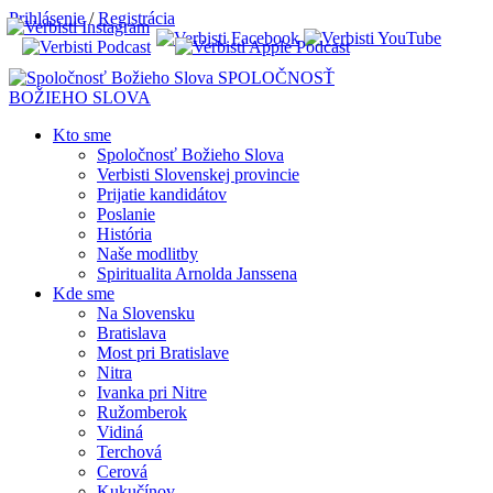
Prihlásenie
/
Registrácia
SPOLOČNOSŤ
BOŽIEHO SLOVA
Kto sme
Spoločnosť Božieho Slova
Verbisti Slovenskej provincie
Prijatie kandidátov
Poslanie
História
Naše modlitby
Spiritualita Arnolda Janssena
Kde sme
Na Slovensku
Bratislava
Most pri Bratislave
Nitra
Ivanka pri Nitre
Ružomberok
Vidiná
Terchová
Cerová
Kukučínov