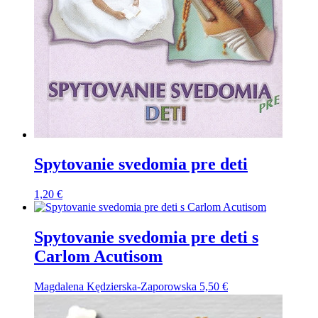
Spytovanie svedomia pre deti
1,20
€
Spytovanie svedomia pre deti s
Carlom Acutisom
Magdalena Kędzierska-Zaporowska
5,50
€