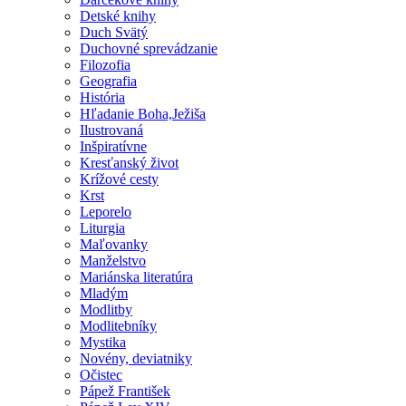
Detské knihy
Duch Svätý
Duchovné sprevádzanie
Filozofia
Geografia
História
Hľadanie Boha,Ježiša
Ilustrovaná
Inšpiratívne
Kresťanský život
Krížové cesty
Krst
Leporelo
Liturgia
Maľovanky
Manželstvo
Mariánska literatúra
Mladým
Modlitby
Modlitebníky
Mystika
Novény, deviatniky
Očistec
Pápež František