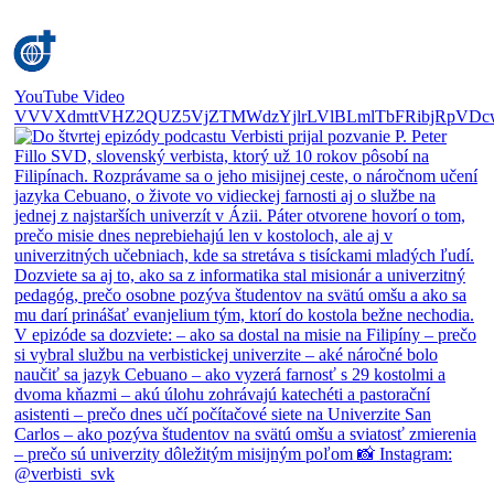
YouTube Video
VVVXdmttVHZ2QUZ5VjZTMWdzYjlrLVlBLmlTbFRibjRpVDc