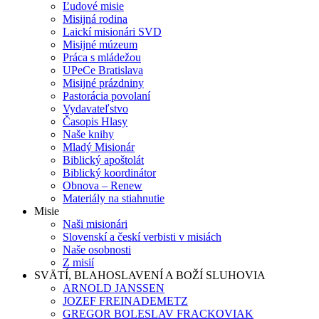
Ľudové misie
Misijná rodina
Laickí misionári SVD
Misijné múzeum
Práca s mládežou
UPeCe Bratislava
Misijné prázdniny
Pastorácia povolaní
Vydavateľstvo
Časopis Hlasy
Naše knihy
Mladý Misionár
Biblický apoštolát
Biblický koordinátor
Obnova – Renew
Materiály na stiahnutie
Misie
Naši misionári
Slovenskí a českí verbisti v misiách
Naše osobnosti
Z misií
SVÄTÍ, BLAHOSLAVENÍ A BOŽÍ SLUHOVIA
ARNOLD JANSSEN
JOZEF FREINADEMETZ
GREGOR BOLESLAV FRACKOVIAK