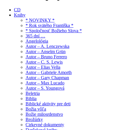
CD
Knihy
* NOVINKY *
* Rok svätého Františka *
* Spoločnosť Božieho Slova *
365 dní …
Angelológia
Autor – A. Lenczewska
Autor – Anselm Grün
Autor – Bruno Ferrero
Autor – C. S. Lewis
Autor – Elias Vella
Autor – Gabriele Amorth
Autor – Gary Chapman
Autor – Max Lucado
Autor – S. Youngová
Beletria
Biblia
Biblické aktivity pre deti
Božia vôľa
Božie milosrdenstvo
Brožúrky
Cirkevné dokumenty
Darčekové knihy