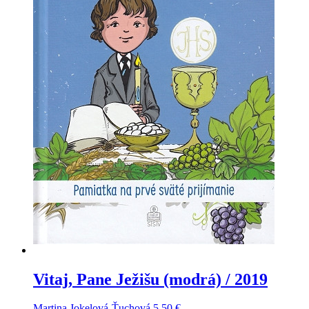
Vitaj, Pane Ježišu (modrá) / 2019
Martina Jokelová-Ťuchová
5,50
€