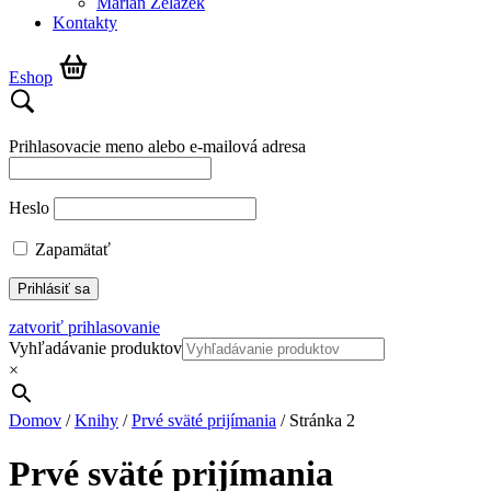
Marián Żelazek
Kontakty
Eshop
Prihlasovacie meno alebo e-mailová adresa
Heslo
Zapamätať
zatvoriť prihlasovanie
Vyhľadávanie produktov
×
Domov
/
Knihy
/
Prvé sväté prijímania
/ Stránka 2
Prvé sväté prijímania