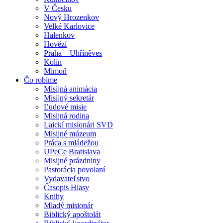
V Česku
Nový Hrozenkov
Velké Karlovice
Halenkov
Hovězí
Praha – Uhříněves
Kolín
Mimoň
Čo robíme
Misijná animácia
Misijný sekretár
Ľudové misie
Misijná rodina
Laickí misionári SVD
Misijné múzeum
Práca s mládežou
UPeCe Bratislava
Misijné prázdniny
Pastorácia povolaní
Vydavateľstvo
Časopis Hlasy
Knihy
Mladý misionár
Biblický apoštolát