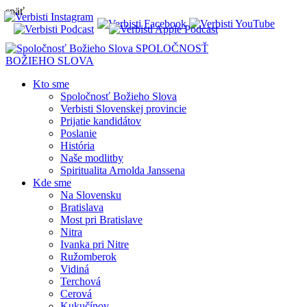
späť
SPOLOČNOSŤ
BOŽIEHO SLOVA
Kto sme
Spoločnosť Božieho Slova
Verbisti Slovenskej provincie
Prijatie kandidátov
Poslanie
História
Naše modlitby
Spiritualita Arnolda Janssena
Kde sme
Na Slovensku
Bratislava
Most pri Bratislave
Nitra
Ivanka pri Nitre
Ružomberok
Vidiná
Terchová
Cerová
Kukučínov