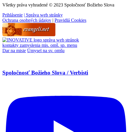
Všetky práva vyhradené © 2023 Spoločnosť Božieho Slova
Prihlásenie
| Správa web stránky
Ochrana osobných údajov
|
Pravidlá Cookies
správa web stránok
kontakty
zamyslenia
mis. omš. sp.
menu
Dar na misie
Úmysel na sv. omšu
Spoločnosť Božieho Slova / Verbisti