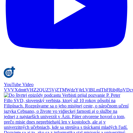
YouTube Video
VVVXdmttVHZ2QUZ5VjZTMWdzYjlrLVlBLmlTbFRibjRpVDc