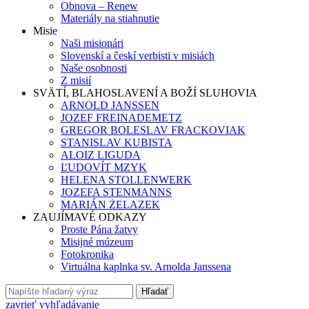
Obnova – Renew
Materiály na stiahnutie
Misie
Naši misionári
Slovenskí a českí verbisti v misiách
Naše osobnosti
Z misií
SVÄTÍ, BLAHOSLAVENÍ A BOŽÍ SLUHOVIA
ARNOLD JANSSEN
JOZEF FREINADEMETZ
GREGOR BOLESLAV FRACKOVIAK
STANISLAV KUBISTA
ALOIZ LIGUDA
ĽUDOVÍT MZYK
HELENA STOLLENWERK
JOZEFA STENMANNS
MARIÁN ŻELAZEK
ZAUJÍMAVÉ ODKAZY
Proste Pána žatvy
Misijné múzeum
Fotokronika
Virtuálna kaplnka sv. Arnolda Janssena
Hľadať
zavrieť vyhľadávanie