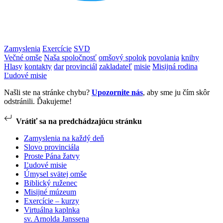
Zamyslenia
Exercície
SVD
Večné omše
Naša spoločnosť
omšový spolok
povolania
knihy
Hlasy
kontakty
dar
provinciál
zakladateľ
misie
Misijná rodina
Ľudové misie
Našli ste na stránke chybu?
Upozornite nás
, aby sme ju čím skôr
odstránili. Ďakujeme!
Vrátiť sa na predchádzajúcu stránku
Zamyslenia na každý deň
Slovo provinciála
Proste Pána žatvy
Ľudové misie
Úmysel svätej omše
Biblický ruženec
Misijné múzeum
Exercície – kurzy
Virtuálna kaplnka
sv. Arnolda Janssena