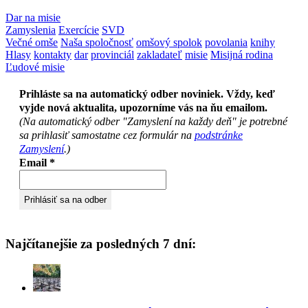
Dar na misie
Zamyslenia
Exercície
SVD
Večné omše
Naša spoločnosť
omšový spolok
povolania
knihy
Hlasy
kontakty
dar
provinciál
zakladateľ
misie
Misijná rodina
Ľudové misie
Prihláste sa na automatický odber noviniek. Vždy, keď
vyjde nová aktualita, upozorníme vás na ňu emailom.
(Na automatický odber "Zamyslení na každy deň" je potrebné
sa prihlasiť samostatne cez formulár na
podstránke
Zamyslení
.)
Email
*
Najčítanejšie za posledných 7 dní: