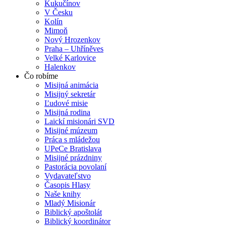
Kukučínov
V Česku
Kolín
Mimoň
Nový Hrozenkov
Praha – Uhříněves
Velké Karlovice
Halenkov
Čo robíme
Misijná animácia
Misijný sekretár
Ľudové misie
Misijná rodina
Laickí misionári SVD
Misijné múzeum
Práca s mládežou
UPeCe Bratislava
Misijné prázdniny
Pastorácia povolaní
Vydavateľstvo
Časopis Hlasy
Naše knihy
Mladý Misionár
Biblický apoštolát
Biblický koordinátor