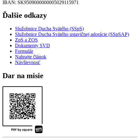
IBAN
: SK9509000000005029115971
Ďalšie odkazy
Služobnice Ducha Svätého (SSpS)
Služobnice Ducha Svätého ustavičnej adorácie (SSpSAP)
ZpS a ZOS
Dokumenty SVD
Formulár
Nahrajte článok
Návštevnosť
Dar na misie