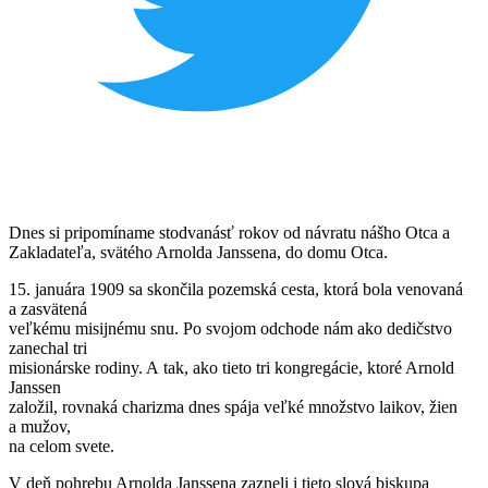
Dnes si pripomíname stodvanásť rokov od návratu nášho Otca a
Zakladateľa, svätého Arnolda Janssena, do domu Otca.
15. januára 1909 sa skončila pozemská cesta, ktorá bola venovaná
a zasvätená
veľkému misijnému snu. Po svojom odchode nám ako dedičstvo
zanechal tri
misionárske rodiny. A tak, ako tieto tri kongregácie, ktoré Arnold
Janssen
založil, rovnaká charizma dnes spája veľké množstvo laikov, žien
a mužov,
na celom svete.
V deň pohrebu Arnolda Janssena zazneli i tieto slová biskupa