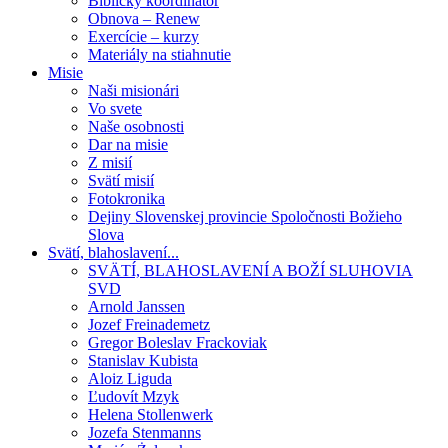
Biblický koordinátor
Obnova – Renew
Exercície – kurzy
Materiály na stiahnutie
Misie
Naši misionári
Vo svete
Naše osobnosti
Dar na misie
Z misií
Svätí misií
Fotokronika
Dejiny Slovenskej provincie Spoločnosti Božieho
Slova
Svätí, blahoslavení...
SVÄTÍ, BLAHOSLAVENÍ A BOŽÍ SLUHOVIA
SVD
Arnold Janssen
Jozef Freinademetz
Gregor Boleslav Frackoviak
Stanislav Kubista
Aloiz Liguda
Ľudovít Mzyk
Helena Stollenwerk
Jozefa Stenmanns