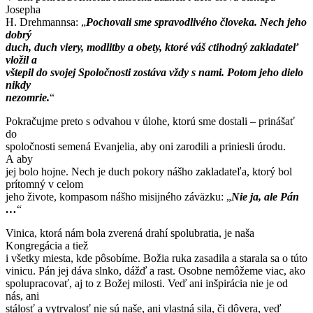
Josepha
H. Drehmannsa: „
Pochovali sme spravodlivého človeka. Nech jeho
dobrý
duch, duch viery, modlitby a obety, ktoré váš ctihodný zakladateľ
vložil a
vštepil do svojej Spoločnosti zostáva vždy s nami. Potom jeho dielo
nikdy
nezomrie.
“
Pokračujme preto s odvahou v úlohe, ktorú sme dostali – prinášať
do
spoločnosti semená Evanjelia, aby oni zarodili a priniesli úrodu.
A aby
jej bolo hojne. Nech je duch pokory nášho zakladateľa, ktorý bol
prítomný v celom
jeho živote, kompasom nášho misijného záväzku: „
Nie ja, ale Pán
…
“
Vinica, ktorá nám bola zverená drahí spolubratia, je naša
Kongregácia a tiež
i všetky miesta, kde pôsobíme. Božia ruka zasadila a starala sa o túto
vinicu. Pán jej dáva slnko, dážď a rast. Osobne nemôžeme viac, ako
spolupracovať, aj to z Božej milosti. Veď ani inšpirácia nie je od
nás, ani
stálosť a vytrvalosť nie sú naše, ani vlastná sila, či dôvera, veď