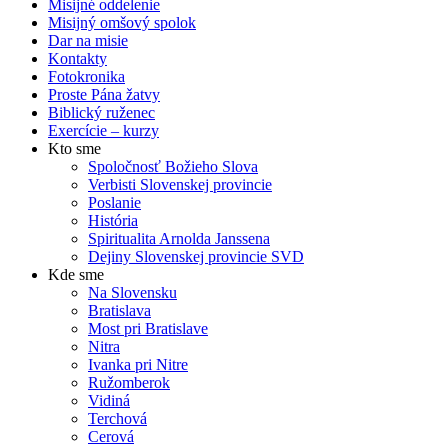
Misijné oddelenie
Misijný omšový spolok
Dar na misie
Kontakty
Fotokronika
Proste Pána žatvy
Biblický ruženec
Exercície – kurzy
Kto sme
Spoločnosť Božieho Slova
Verbisti Slovenskej provincie
Poslanie
História
Spiritualita Arnolda Janssena
Dejiny Slovenskej provincie SVD
Kde sme
Na Slovensku
Bratislava
Most pri Bratislave
Nitra
Ivanka pri Nitre
Ružomberok
Vidiná
Terchová
Cerová