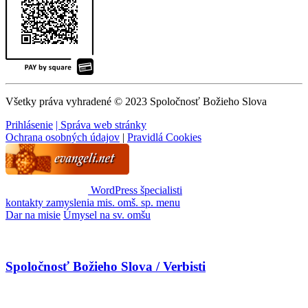
Všetky práva vyhradené © 2023 Spoločnosť Božieho Slova
Prihlásenie
| Správa web stránky
Ochrana osobných údajov
|
Pravidlá Cookies
WordPress špecialisti
kontakty
zamyslenia
mis. omš. sp.
menu
Dar na misie
Úmysel na sv. omšu
Spoločnosť Božieho Slova / Verbisti