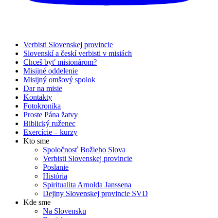
Verbisti Slovenskej provincie
Slovenskí a českí verbisti v misiách
Chceš byť misionárom?
Misijné oddelenie
Misijný omšový spolok
Dar na misie
Kontakty
Fotokronika
Proste Pána žatvy
Biblický ruženec
Exercície – kurzy
Kto sme
Spoločnosť Božieho Slova
Verbisti Slovenskej provincie
Poslanie
História
Spiritualita Arnolda Janssena
Dejiny Slovenskej provincie SVD
Kde sme
Na Slovensku