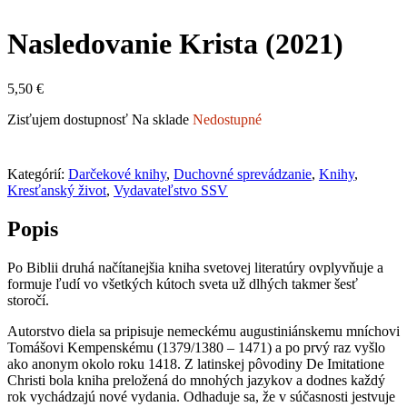
Nasledovanie Krista (2021)
5,50
€
Zisťujem dostupnosť
Na sklade
Nedostupné
Kategórií:
Darčekové knihy
,
Duchovné sprevádzanie
,
Knihy
,
Kresťanský život
,
Vydavateľstvo SSV
Popis
Po Biblii druhá načítanejšia kniha svetovej literatúry ovplyvňuje a
formuje ľudí vo všetkých kútoch sveta už dlhých takmer šesť
storočí.
Autorstvo diela sa pripisuje nemeckému augustiniánskemu mníchovi
Tomášovi Kempenskému (1379/1380 – 1471) a po prvý raz vyšlo
ako anonym okolo roku 1418. Z latinskej pôvodiny De Imitatione
Christi bola kniha preložená do mnohých jazykov a dodnes každý
rok vychádzajú nové vydania. Odhaduje sa, že v súčasnosti jestvuje