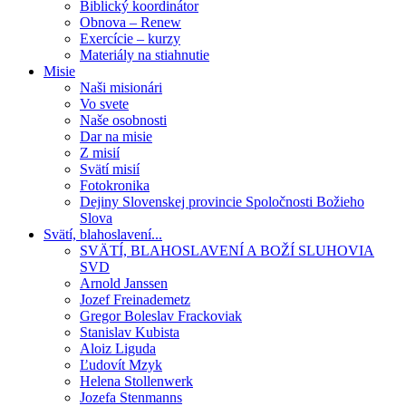
Biblický koordinátor
Obnova – Renew
Exercície – kurzy
Materiály na stiahnutie
Misie
Naši misionári
Vo svete
Naše osobnosti
Dar na misie
Z misií
Svätí misií
Fotokronika
Dejiny Slovenskej provincie Spoločnosti Božieho
Slova
Svätí, blahoslavení...
SVÄTÍ, BLAHOSLAVENÍ A BOŽÍ SLUHOVIA
SVD
Arnold Janssen
Jozef Freinademetz
Gregor Boleslav Frackoviak
Stanislav Kubista
Aloiz Liguda
Ľudovít Mzyk
Helena Stollenwerk
Jozefa Stenmanns