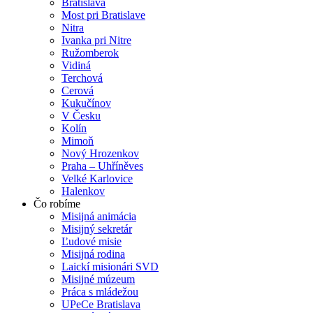
Bratislava
Most pri Bratislave
Nitra
Ivanka pri Nitre
Ružomberok
Vidiná
Terchová
Cerová
Kukučínov
V Česku
Kolín
Mimoň
Nový Hrozenkov
Praha – Uhříněves
Velké Karlovice
Halenkov
Čo robíme
Misijná animácia
Misijný sekretár
Ľudové misie
Misijná rodina
Laickí misionári SVD
Misijné múzeum
Práca s mládežou
UPeCe Bratislava