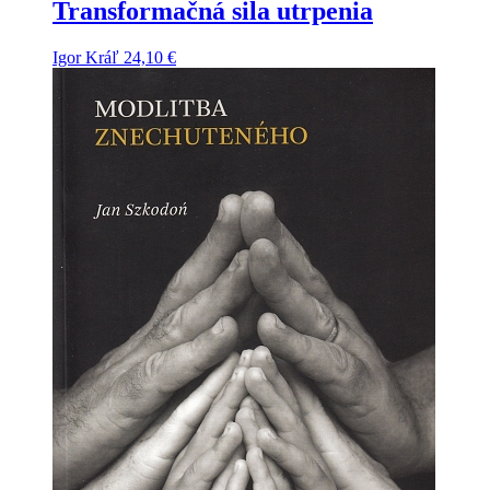
Transformačná sila utrpenia
Igor Kráľ
24,10
€