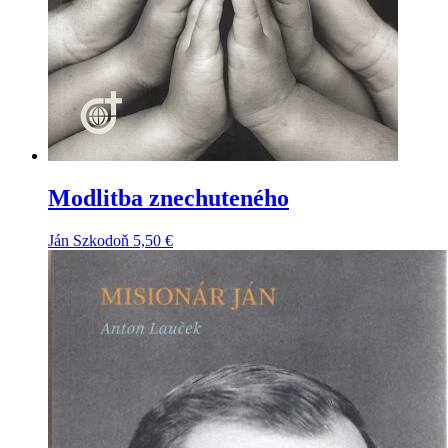
Modlitba znechuteného
Ján Szkodoň
5,50
€