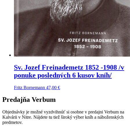
Sv. Jozef Freinademetz 1852 -1908 /v
ponuke posledných 6 kusov kníh/
Fritz Bornemann
47,00
€
Predajňa Verbum
Objednávky je možné vyzdvihnúť si osobne v predajni Verbum na
Kalvárii v Nitre. Nájdete tu tiež široký výber kníh a náboženských
predmetov.