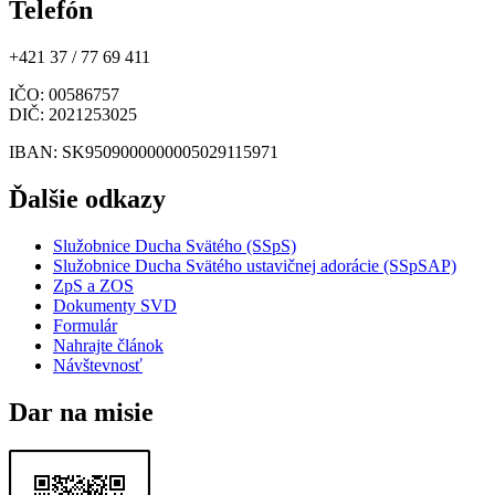
Telefón
+421 37 / 77 69 411
IČO
: 00586757
DIČ
: 2021253025
IBAN
: SK9509000000005029115971
Ďalšie odkazy
Služobnice Ducha Svätého (SSpS)
Služobnice Ducha Svätého ustavičnej adorácie (SSpSAP)
ZpS a ZOS
Dokumenty SVD
Formulár
Nahrajte článok
Návštevnosť
Dar na misie