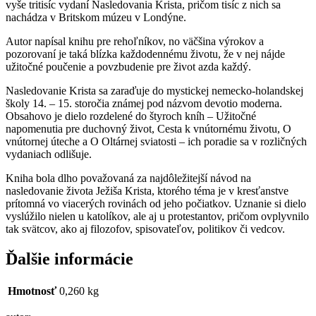
vyše tritisíc vydaní Nasledovania Krista, pričom tisíc z nich sa
nachádza v Britskom múzeu v Londýne.
Autor napísal knihu pre rehoľníkov, no väčšina výrokov a
pozorovaní je taká blízka každodennému životu, že v nej nájde
užitočné poučenie a povzbudenie pre život azda každý.
Nasledovanie Krista sa zaraďuje do mystickej nemecko-holandskej
školy 14. – 15. storočia známej pod názvom devotio moderna.
Obsahovo je dielo rozdelené do štyroch kníh – Užitočné
napomenutia pre duchovný život, Cesta k vnútornému životu, O
vnútornej úteche a O Oltárnej sviatosti – ich poradie sa v rozličných
vydaniach odlišuje.
Kniha bola dlho považovaná za najdôležitejší návod na
nasledovanie života Ježiša Krista, ktorého téma je v kresťanstve
prítomná vo viacerých rovinách od jeho počiatkov. Uznanie si dielo
vyslúžilo nielen u katolíkov, ale aj u protestantov, pričom ovplyvnilo
tak svätcov, ako aj filozofov, spisovateľov, politikov či vedcov.
Ďalšie informácie
Hmotnosť
0,260 kg