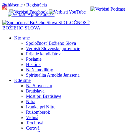
Prihlásenie
/
Registrácia
SPOLOČNOSŤ
BOŽIEHO SLOVA
Kto sme
Spoločnosť Božieho Slova
Verbisti Slovenskej provincie
Prijatie kandidátov
Poslanie
História
Naše modlitby
Spiritualita Arnolda Janssena
Kde sme
Na Slovensku
Bratislava
Most pri Bratislave
Nitra
Ivanka pri Nitre
Ružomberok
Vidiná
Terchová
Cerová