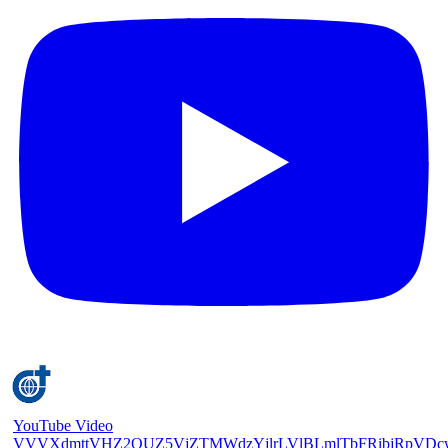
YouTube Video
VVVXdmttVHZ2QUZ5VjZTMWdzYjlrLVlBLmlTbFRibjRpVDc