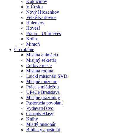
Kukučínov
V Česku
Nový Hrozenkov
Velké Karlovice
Halenkov
Hovězí
Praha – Uhříněves
Kolín
Mimoň
Čo robíme
Misijná animácia
Misijný sekretár
Ľudové misie
Misijná rodina
Laickí misionári SVD
Misijné múzeum
Práca s mládežou
UPeCe Bratislava
Misijné prázdniny
Pastorácia povolaní
Vydavateľstvo
Časopis Hlasy
Knihy
Mladý misionár
Biblický apoštolát