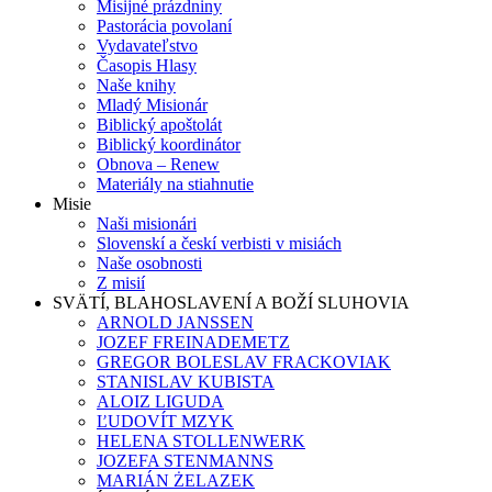
Misijné prázdniny
Pastorácia povolaní
Vydavateľstvo
Časopis Hlasy
Naše knihy
Mladý Misionár
Biblický apoštolát
Biblický koordinátor
Obnova – Renew
Materiály na stiahnutie
Misie
Naši misionári
Slovenskí a českí verbisti v misiách
Naše osobnosti
Z misií
SVÄTÍ, BLAHOSLAVENÍ A BOŽÍ SLUHOVIA
ARNOLD JANSSEN
JOZEF FREINADEMETZ
GREGOR BOLESLAV FRACKOVIAK
STANISLAV KUBISTA
ALOIZ LIGUDA
ĽUDOVÍT MZYK
HELENA STOLLENWERK
JOZEFA STENMANNS
MARIÁN ŻELAZEK