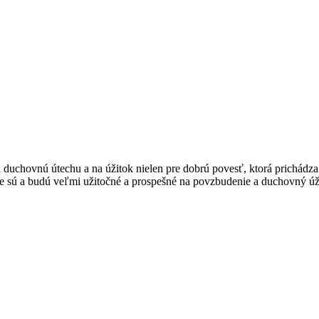
na duchovnú útechu a na úžitok nielen pre dobrú povesť, ktorá prichádz
že sú a budú veľmi užitočné a prospešné na povzbudenie a duchovný úži