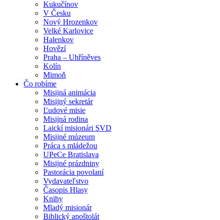
Kukučínov
V Česku
Nový Hrozenkov
Velké Karlovice
Halenkov
Hovězí
Praha – Uhříněves
Kolín
Mimoň
Čo robíme
Misijná animácia
Misijný sekretár
Ľudové misie
Misijná rodina
Laickí misionári SVD
Misijné múzeum
Práca s mládežou
UPeCe Bratislava
Misijné prázdniny
Pastorácia povolaní
Vydavateľstvo
Časopis Hlasy
Knihy
Mladý misionár
Biblický apoštolát