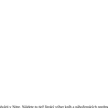
árii v Nitre. Nájdete tu tiež široký výber kníh a náboženských predm