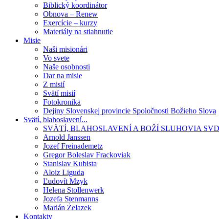
Biblický koordinátor
Obnova – Renew
Exercície – kurzy
Materiály na stiahnutie
Misie
Naši misionári
Vo svete
Naše osobnosti
Dar na misie
Z misií
Svätí misií
Fotokronika
Dejiny Slovenskej provincie Spoločnosti Božieho Slova
Svätí, blahoslavení...
SVÄTÍ, BLAHOSLAVENÍ A BOŽÍ SLUHOVIA SV
Arnold Janssen
Jozef Freinademetz
Gregor Boleslav Frackoviak
Stanislav Kubista
Aloiz Liguda
Ľudovít Mzyk
Helena Stollenwerk
Jozefa Stenmanns
Marián Żelazek
Kontakty