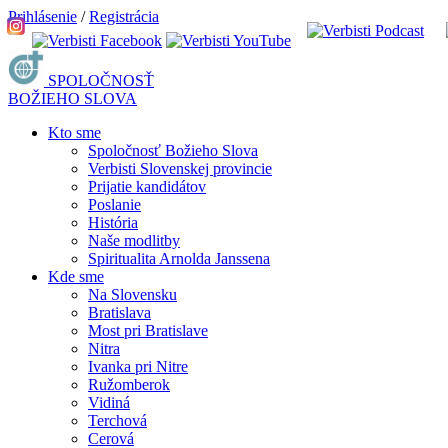
Prihlásenie
/
Registrácia
SPOLOČNOSŤ
BOŽIEHO SLOVA
Kto sme
Spoločnosť Božieho Slova
Verbisti Slovenskej provincie
Prijatie kandidátov
Poslanie
História
Naše modlitby
Spiritualita Arnolda Janssena
Kde sme
Na Slovensku
Bratislava
Most pri Bratislave
Nitra
Ivanka pri Nitre
Ružomberok
Vidiná
Terchová
Cerová