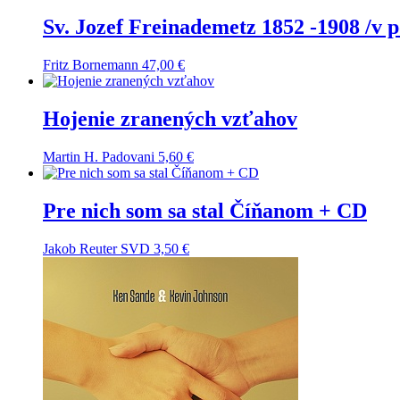
Sv. Jozef Freinademetz 1852 -1908 /v 
Fritz Bornemann
47,00
€
Hojenie zranených vzťahov
Martin H. Padovani
5,60
€
Pre nich som sa stal Číňanom + CD
Jakob Reuter SVD
3,50
€