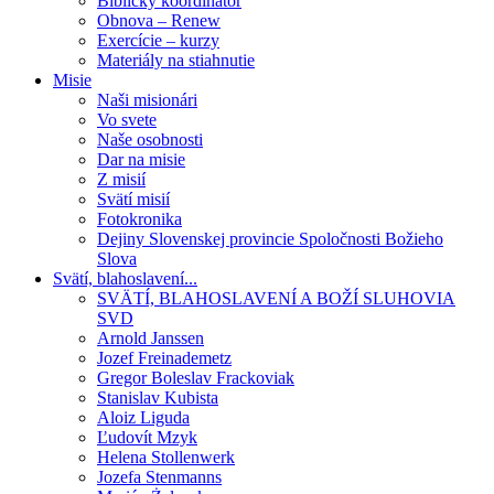
Biblický koordinátor
Obnova – Renew
Exercície – kurzy
Materiály na stiahnutie
Misie
Naši misionári
Vo svete
Naše osobnosti
Dar na misie
Z misií
Svätí misií
Fotokronika
Dejiny Slovenskej provincie Spoločnosti Božieho
Slova
Svätí, blahoslavení...
SVÄTÍ, BLAHOSLAVENÍ A BOŽÍ SLUHOVIA
SVD
Arnold Janssen
Jozef Freinademetz
Gregor Boleslav Frackoviak
Stanislav Kubista
Aloiz Liguda
Ľudovít Mzyk
Helena Stollenwerk
Jozefa Stenmanns