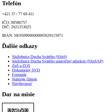
Telefón
+421 37 / 77 69 411
IČO
: 00586757
DIČ
: 2021253025
IBAN
: SK9509000000005029115971
Ďalšie odkazy
Služobnice Ducha Svätého (SSpS)
Služobnice Ducha Svätého ustavičnej adorácie (SSpSAP)
ZpS a ZOS
Dokumenty SVD
Formulár
Nahrajte článok
Návštevnosť
Dar na misie