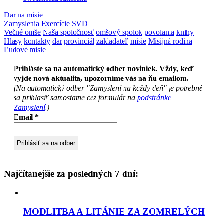
Dar na misie
Zamyslenia
Exercície
SVD
Večné omše
Naša spoločnosť
omšový spolok
povolania
knihy
Hlasy
kontakty
dar
provinciál
zakladateľ
misie
Misijná rodina
Ľudové misie
Prihláste sa na automatický odber noviniek. Vždy, keď
vyjde nová aktualita, upozorníme vás na ňu emailom.
(Na automatický odber "Zamyslení na každy deň" je potrebné
sa prihlasiť samostatne cez formulár na
podstránke
Zamyslení
.)
Email
*
Najčítanejšie za posledných 7 dní:
MODLITBA A LITÁNIE ZA ZOMRELÝCH