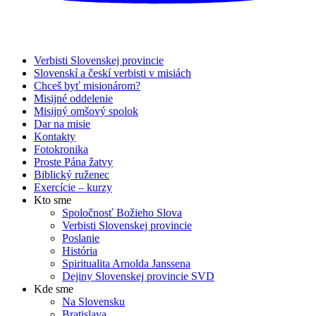
Verbisti Slovenskej provincie
Slovenskí a českí verbisti v misiách
Chceš byť misionárom?
Misijné oddelenie
Misijný omšový spolok
Dar na misie
Kontakty
Fotokronika
Proste Pána žatvy
Biblický ruženec
Exercície – kurzy
Kto sme
Spoločnosť Božieho Slova
Verbisti Slovenskej provincie
Poslanie
História
Spiritualita Arnolda Janssena
Dejiny Slovenskej provincie SVD
Kde sme
Na Slovensku
Bratislava