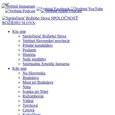
späť
SPOLOČNOSŤ
BOŽIEHO SLOVA
Kto sme
Spoločnosť Božieho Slova
Verbisti Slovenskej provincie
Prijatie kandidátov
Poslanie
História
Naše modlitby
Spiritualita Arnolda Janssena
Kde sme
Na Slovensku
Bratislava
Most pri Bratislave
Nitra
Ivanka pri Nitre
Ružomberok
Vidiná
Terchová
Cerová
Kukučínov