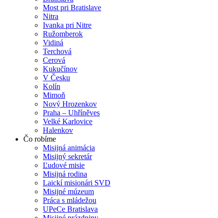
Most pri Bratislave
Nitra
Ivanka pri Nitre
Ružomberok
Vidiná
Terchová
Cerová
Kukučínov
V Česku
Kolín
Mimoň
Nový Hrozenkov
Praha – Uhříněves
Velké Karlovice
Halenkov
Čo robíme
Misijná animácia
Misijný sekretár
Ľudové misie
Misijná rodina
Laickí misionári SVD
Misijné múzeum
Práca s mládežou
UPeCe Bratislava
Misijné prázdniny