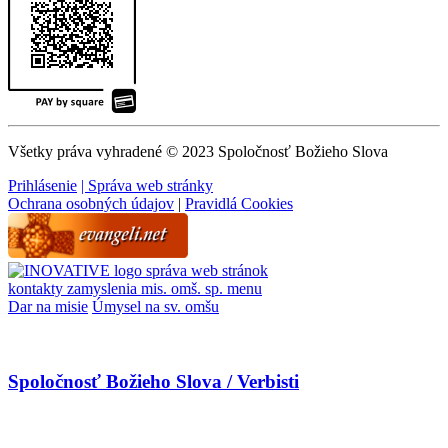
Všetky práva vyhradené © 2023 Spoločnosť Božieho Slova
Prihlásenie
| Správa web stránky
Ochrana osobných údajov
|
Pravidlá Cookies
správa web stránok
kontakty
zamyslenia
mis. omš. sp.
menu
Dar na misie
Úmysel na sv. omšu
Spoločnosť Božieho Slova / Verbisti