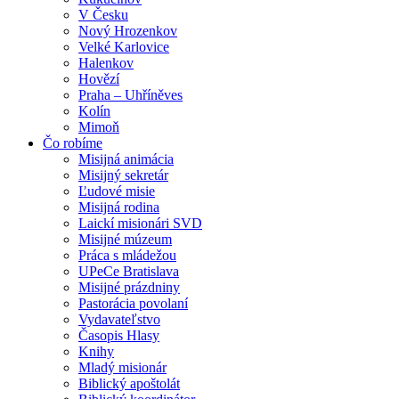
V Česku
Nový Hrozenkov
Velké Karlovice
Halenkov
Hovězí
Praha – Uhříněves
Kolín
Mimoň
Čo robíme
Misijná animácia
Misijný sekretár
Ľudové misie
Misijná rodina
Laickí misionári SVD
Misijné múzeum
Práca s mládežou
UPeCe Bratislava
Misijné prázdniny
Pastorácia povolaní
Vydavateľstvo
Časopis Hlasy
Knihy
Mladý misionár
Biblický apoštolát