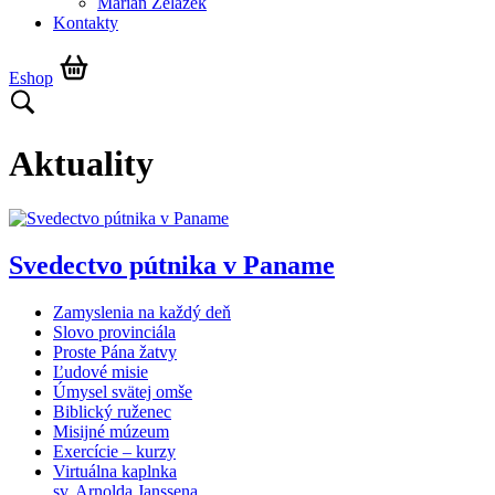
Marián Żelazek
Kontakty
Eshop
Aktuality
Svedectvo pútnika v Paname
Zamyslenia na každý deň
Slovo provinciála
Proste Pána žatvy
Ľudové misie
Úmysel svätej omše
Biblický ruženec
Misijné múzeum
Exercície – kurzy
Virtuálna kaplnka
sv. Arnolda Janssena