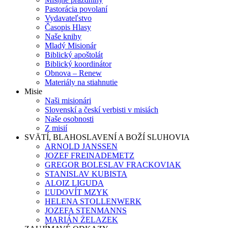
Pastorácia povolaní
Vydavateľstvo
Časopis Hlasy
Naše knihy
Mladý Misionár
Biblický apoštolát
Biblický koordinátor
Obnova – Renew
Materiály na stiahnutie
Misie
Naši misionári
Slovenskí a českí verbisti v misiách
Naše osobnosti
Z misií
SVÄTÍ, BLAHOSLAVENÍ A BOŽÍ SLUHOVIA
ARNOLD JANSSEN
JOZEF FREINADEMETZ
GREGOR BOLESLAV FRACKOVIAK
STANISLAV KUBISTA
ALOIZ LIGUDA
ĽUDOVÍT MZYK
HELENA STOLLENWERK
JOZEFA STENMANNS
MARIÁN ŻELAZEK