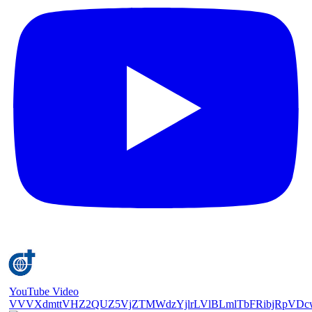
YouTube Video
VVVXdmttVHZ2QUZ5VjZTMWdzYjlrLVlBLmlTbFRibjRpVDc