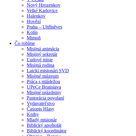
Nový Hrozenkov
Velké Karlovice
Halenkov
Hovězí
Praha – Uhříněves
Kolín
Mimoň
Čo robíme
Misijná animácia
Misijný sekretár
Ľudové misie
Misijná rodina
Laickí misionári SVD
Misijné múzeum
Práca s mládežou
UPeCe Bratislava
Misijné prázdniny
Pastorácia povolaní
Vydavateľstvo
Časopis Hlasy
Knihy
Mladý misionár
Biblický apoštolát
Biblický koordinátor