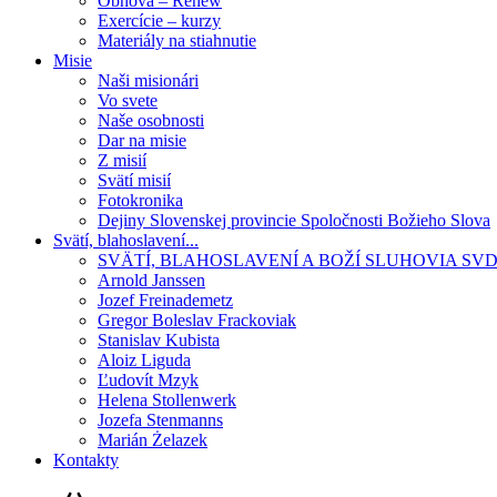
Obnova – Renew
Exercície – kurzy
Materiály na stiahnutie
Misie
Naši misionári
Vo svete
Naše osobnosti
Dar na misie
Z misií
Svätí misií
Fotokronika
Dejiny Slovenskej provincie Spoločnosti Božieho Slova
Svätí, blahoslavení...
SVÄTÍ, BLAHOSLAVENÍ A BOŽÍ SLUHOVIA SV
Arnold Janssen
Jozef Freinademetz
Gregor Boleslav Frackoviak
Stanislav Kubista
Aloiz Liguda
Ľudovít Mzyk
Helena Stollenwerk
Jozefa Stenmanns
Marián Żelazek
Kontakty