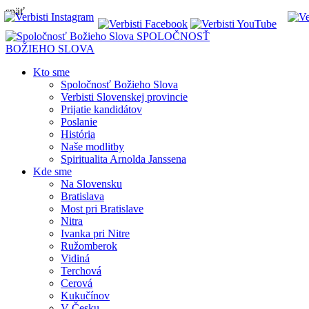
späť
SPOLOČNOSŤ
BOŽIEHO SLOVA
Kto sme
Spoločnosť Božieho Slova
Verbisti Slovenskej provincie
Prijatie kandidátov
Poslanie
História
Naše modlitby
Spiritualita Arnolda Janssena
Kde sme
Na Slovensku
Bratislava
Most pri Bratislave
Nitra
Ivanka pri Nitre
Ružomberok
Vidiná
Terchová
Cerová
Kukučínov
V Česku