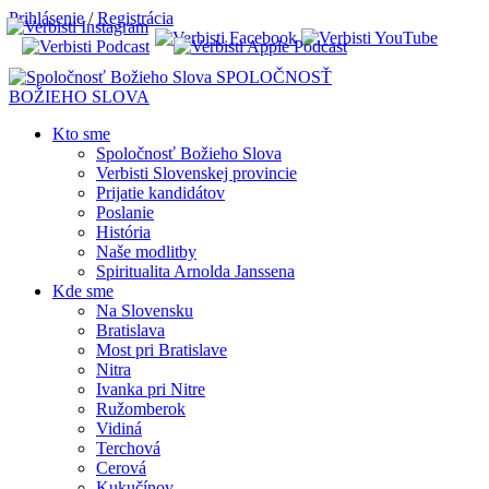
Prihlásenie
/
Registrácia
SPOLOČNOSŤ
BOŽIEHO SLOVA
Kto sme
Spoločnosť Božieho Slova
Verbisti Slovenskej provincie
Prijatie kandidátov
Poslanie
História
Naše modlitby
Spiritualita Arnolda Janssena
Kde sme
Na Slovensku
Bratislava
Most pri Bratislave
Nitra
Ivanka pri Nitre
Ružomberok
Vidiná
Terchová
Cerová
Kukučínov