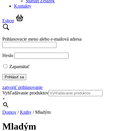
Marián Żelazek
Kontakty
Eshop
Prihlasovacie meno alebo e-mailová adresa
Heslo
Zapamätať
zatvoriť prihlasovanie
Vyhľadávanie produktov
×
Domov
/
Knihy
/ Mladým
Mladým