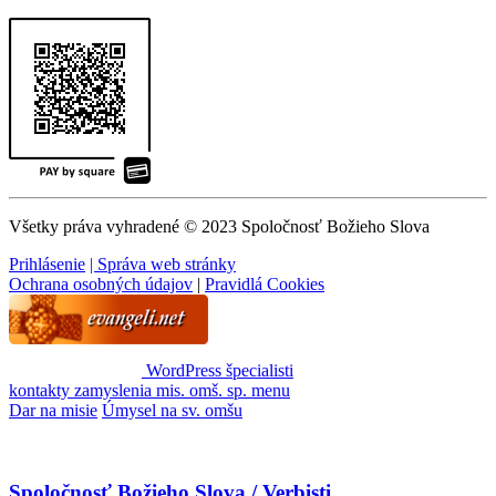
Všetky práva vyhradené © 2023 Spoločnosť Božieho Slova
Prihlásenie
| Správa web stránky
Ochrana osobných údajov
|
Pravidlá Cookies
WordPress špecialisti
kontakty
zamyslenia
mis. omš. sp.
menu
Dar na misie
Úmysel na sv. omšu
Spoločnosť Božieho Slova / Verbisti