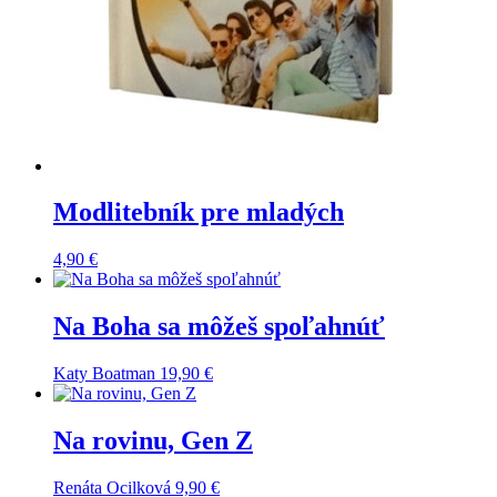
Modlitebník pre mladých
4,90
€
Na Boha sa môžeš spoľahnúť
Katy Boatman
19,90
€
Na rovinu, Gen Z
Renáta Ocilková
9,90
€