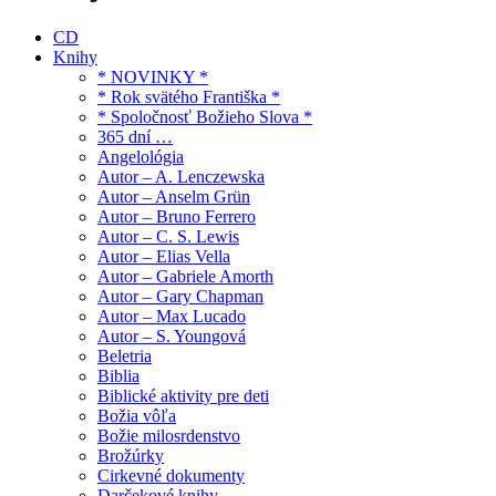
CD
Knihy
* NOVINKY *
* Rok svätého Františka *
* Spoločnosť Božieho Slova *
365 dní …
Angelológia
Autor – A. Lenczewska
Autor – Anselm Grün
Autor – Bruno Ferrero
Autor – C. S. Lewis
Autor – Elias Vella
Autor – Gabriele Amorth
Autor – Gary Chapman
Autor – Max Lucado
Autor – S. Youngová
Beletria
Biblia
Biblické aktivity pre deti
Božia vôľa
Božie milosrdenstvo
Brožúrky
Cirkevné dokumenty
Darčekové knihy