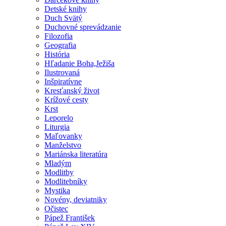
Detské knihy
Duch Svätý
Duchovné sprevádzanie
Filozofia
Geografia
História
Hľadanie Boha,Ježiša
Ilustrovaná
Inšpiratívne
Kresťanský život
Krížové cesty
Krst
Leporelo
Liturgia
Maľovanky
Manželstvo
Mariánska literatúra
Mladým
Modlitby
Modlitebníky
Mystika
Novény, deviatniky
Očistec
Pápež František