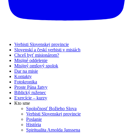
Verbisti Slovenskej provincie
Slovenskí a českí verbisti v misiách
Chceš byť misionárom?
Misijné oddelenie
Misijný omšový spolok
Dar na misie
Kontakty
Fotokronika
Proste Pána žatvy
Biblický ruženec
Exercície – kurzy
Kto sme
Spoločnosť Božieho Slova
Verbisti Slovenskej provincie
Poslanie
História
Spiritualita Arnolda Janssena