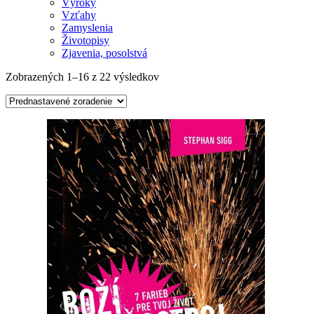
Výroky
Vzťahy
Zamyslenia
Životopisy
Zjavenia, posolstvá
Zobrazených 1–16 z 22 výsledkov