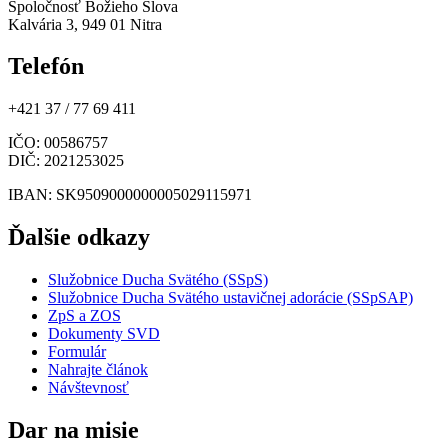
Spoločnosť Božieho Slova
Kalvária 3, 949 01 Nitra
Telefón
+421 37 / 77 69 411
IČO
: 00586757
DIČ
: 2021253025
IBAN
: SK9509000000005029115971
Ďalšie odkazy
Služobnice Ducha Svätého (SSpS)
Služobnice Ducha Svätého ustavičnej adorácie (SSpSAP)
ZpS a ZOS
Dokumenty SVD
Formulár
Nahrajte článok
Návštevnosť
Dar na misie