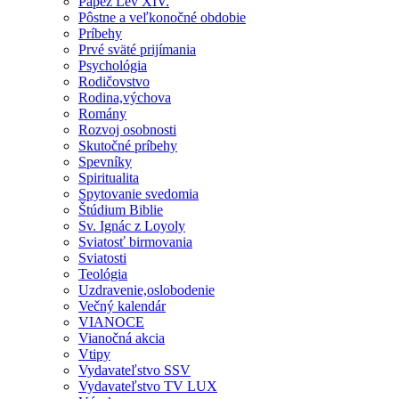
Pápež Lev XIV.
Pôstne a veľkonočné obdobie
Príbehy
Prvé sväté prijímania
Psychológia
Rodičovstvo
Rodina,výchova
Romány
Rozvoj osobnosti
Skutočné príbehy
Spevníky
Spiritualita
Spytovanie svedomia
Štúdium Biblie
Sv. Ignác z Loyoly
Sviatosť birmovania
Sviatosti
Teológia
Uzdravenie,oslobodenie
Večný kalendár
VIANOCE
Vianočná akcia
Vtipy
Vydavateľstvo SSV
Vydavateľstvo TV LUX