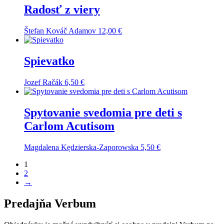
Radosť z viery
Štefan Kováč Adamov
12,00
€
Spievatko
Jozef Račák
6,50
€
Spytovanie svedomia pre deti s
Carlom Acutisom
Magdalena Kędzierska-Zaporowska
5,50
€
1
2
→
Predajňa Verbum