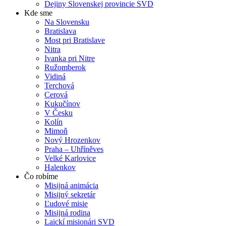
Dejiny Slovenskej provincie SVD
Kde sme
Na Slovensku
Bratislava
Most pri Bratislave
Nitra
Ivanka pri Nitre
Ružomberok
Vidiná
Terchová
Cerová
Kukučínov
V Česku
Kolín
Mimoň
Nový Hrozenkov
Praha – Uhříněves
Velké Karlovice
Halenkov
Čo robíme
Misijná animácia
Misijný sekretár
Ľudové misie
Misijná rodina
Laickí misionári SVD