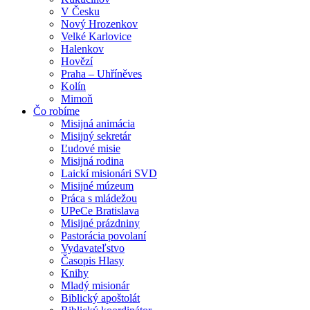
V Česku
Nový Hrozenkov
Velké Karlovice
Halenkov
Hovězí
Praha – Uhříněves
Kolín
Mimoň
Čo robíme
Misijná animácia
Misijný sekretár
Ľudové misie
Misijná rodina
Laickí misionári SVD
Misijné múzeum
Práca s mládežou
UPeCe Bratislava
Misijné prázdniny
Pastorácia povolaní
Vydavateľstvo
Časopis Hlasy
Knihy
Mladý misionár
Biblický apoštolát