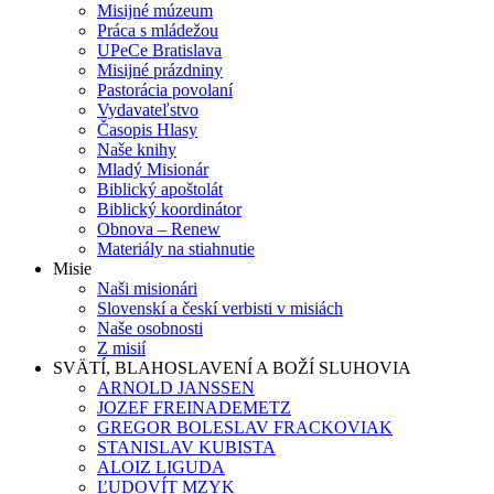
Misijné múzeum
Práca s mládežou
UPeCe Bratislava
Misijné prázdniny
Pastorácia povolaní
Vydavateľstvo
Časopis Hlasy
Naše knihy
Mladý Misionár
Biblický apoštolát
Biblický koordinátor
Obnova – Renew
Materiály na stiahnutie
Misie
Naši misionári
Slovenskí a českí verbisti v misiách
Naše osobnosti
Z misií
SVÄTÍ, BLAHOSLAVENÍ A BOŽÍ SLUHOVIA
ARNOLD JANSSEN
JOZEF FREINADEMETZ
GREGOR BOLESLAV FRACKOVIAK
STANISLAV KUBISTA
ALOIZ LIGUDA
ĽUDOVÍT MZYK