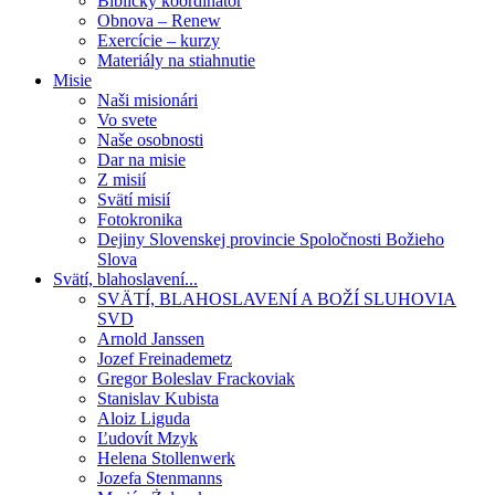
Biblický koordinátor
Obnova – Renew
Exercície – kurzy
Materiály na stiahnutie
Misie
Naši misionári
Vo svete
Naše osobnosti
Dar na misie
Z misií
Svätí misií
Fotokronika
Dejiny Slovenskej provincie Spoločnosti Božieho
Slova
Svätí, blahoslavení...
SVÄTÍ, BLAHOSLAVENÍ A BOŽÍ SLUHOVIA
SVD
Arnold Janssen
Jozef Freinademetz
Gregor Boleslav Frackoviak
Stanislav Kubista
Aloiz Liguda
Ľudovít Mzyk
Helena Stollenwerk
Jozefa Stenmanns