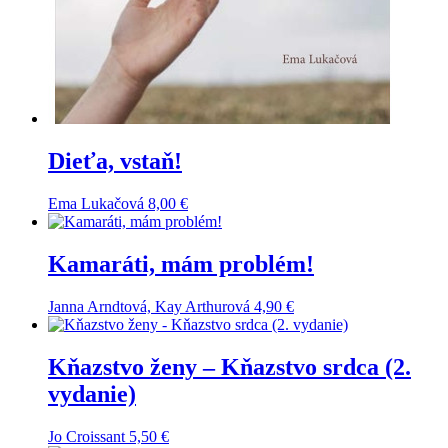
Dieťa, vstaň!
Ema Lukačová
8,00
€
Kamaráti, mám problém!
Janna Arndtová, Kay Arthurová
4,90
€
Kňazstvo ženy – Kňazstvo srdca (2.
vydanie)
Jo Croissant
5,50
€