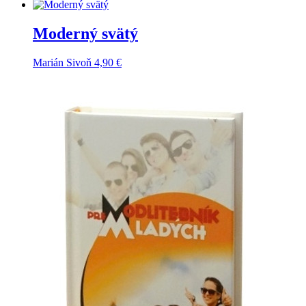
Moderný svätý
Marián Sivoň
4,90
€