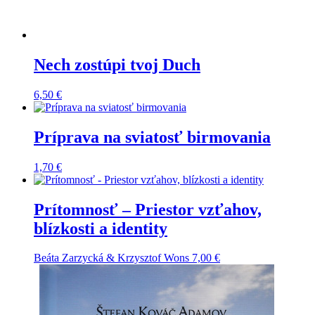
Nech zostúpi tvoj Duch
6,50
€
Príprava na sviatosť birmovania
1,70
€
Prítomnosť – Priestor vzťahov,
blízkosti a identity
Beáta Zarzycká & Krzysztof Wons
7,00
€