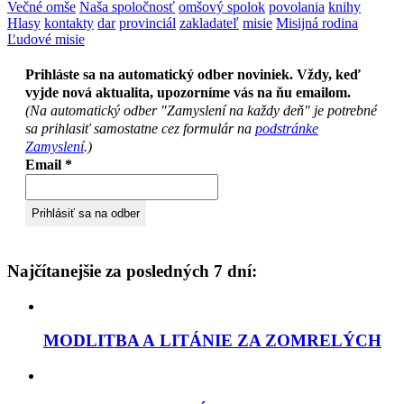
Večné omše
Naša spoločnosť
omšový spolok
povolania
knihy
Hlasy
kontakty
dar
provinciál
zakladateľ
misie
Misijná rodina
Ľudové misie
Prihláste sa na automatický odber noviniek. Vždy, keď
vyjde nová aktualita, upozorníme vás na ňu emailom.
(Na automatický odber "Zamyslení na každy deň" je potrebné
sa prihlasiť samostatne cez formulár na
podstránke
Zamyslení
.)
Email
*
Najčítanejšie za posledných 7 dní:
MODLITBA A LITÁNIE ZA ZOMRELÝCH