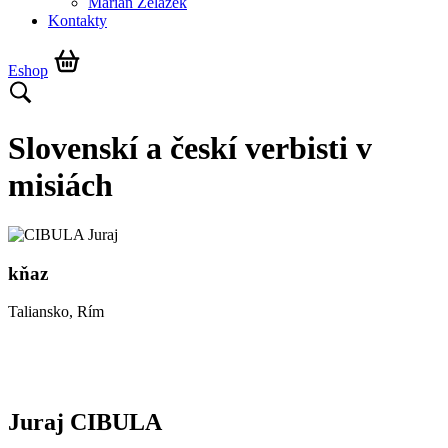
Marián Żelazek
Kontakty
Eshop
Slovenskí a českí verbisti v
misiách
kňaz
Taliansko, Rím
Juraj CIBULA