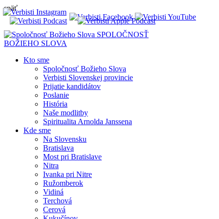
späť
SPOLOČNOSŤ
BOŽIEHO SLOVA
Kto sme
Spoločnosť Božieho Slova
Verbisti Slovenskej provincie
Prijatie kandidátov
Poslanie
História
Naše modlitby
Spiritualita Arnolda Janssena
Kde sme
Na Slovensku
Bratislava
Most pri Bratislave
Nitra
Ivanka pri Nitre
Ružomberok
Vidiná
Terchová
Cerová
Kukučínov