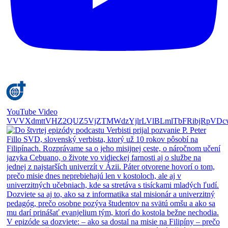
YouTube Video
VVVXdmttVHZ2QUZ5VjZTMWdzYjlrLVlBLmlTbFRibjRpVDc