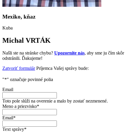
Mexiko, kňaz
Kuba
Michal VRTÁK
Našli ste na stránke chybu?
Upozornite nás
, aby sme ju čím skôr
odstránili. Ďakujeme!
Zatvoriť formulár
Príjemca Vašej správy bude:
"
*
" označuje povinné polia
Email
Toto pole slúži na overenie a malo by zostať nezmenené.
Meno a priezvisko
*
Email
*
Text správy
*