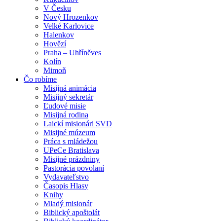
V Česku
Nový Hrozenkov
Velké Karlovice
Halenkov
Hovězí
Praha – Uhříněves
Kolín
Mimoň
Čo robíme
Misijná animácia
Misijný sekretár
Ľudové misie
Misijná rodina
Laickí misionári SVD
Misijné múzeum
Práca s mládežou
UPeCe Bratislava
Misijné prázdniny
Pastorácia povolaní
Vydavateľstvo
Časopis Hlasy
Knihy
Mladý misionár
Biblický apoštolát