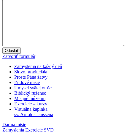
Zatvoriť formulár
Zamyslenia na každý deň
Slovo provinciála
Proste Pána žatvy
Ľudové misie
Úmysel svätej omše
Biblický ruženec
Misijné múzeum
Exercície – kurzy
Virtuálna kaplnka
sv. Arnolda Janssena
Dar na misie
Zamyslenia
Exercície
SVD