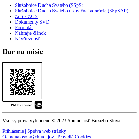
Služobnice Ducha Svätého (SSpS)
Služobnice Ducha Svätého ustavičnej adorácie (SSpSAP)
ZpS a ZOS
Dokumenty SVD
Formulár
Nahrajte článok
Návštevnosť
Dar na misie
Všetky práva vyhradené © 2023 Spoločnosť Božieho Slova
Prihlásenie
| Správa web stránky
Ochrana osobných údajov
|
Pravidlá Cookies