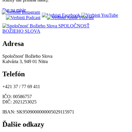
Dar na misie
SPOLOČNOSŤ
BOŽIEHO SLOVA
Adresa
Spoločnosť Božieho Slova
Kalvária 3, 949 01 Nitra
Telefón
+421 37 / 77 69 411
IČO
: 00586757
DIČ
: 2021253025
IBAN
: SK9509000000005029115971
Ďalšie odkazy