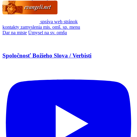
správa web stránok
kontakty
zamyslenia
mis. omš. sp.
menu
Dar na misie
Úmysel na sv. omšu
Spoločnosť Božieho Slova / Verbisti