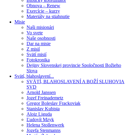
Biblický koordinátor
Obnova – Renew
Exercície – kurzy
Materiály na stiahnutie
Misie
Naši misionári
Vo svete
Naše osobnosti
Dar na misie
Z misií
Svätí misií
Fotokronika
Dejiny Slovenskej provincie Spoločnosti Božieho
Slova
Svätí, blahoslavení...
SVÄTÍ, BLAHOSLAVENÍ A BOŽÍ SLUHOVIA
SVD
Arnold Janssen
Jozef Freinademetz
Gregor Boleslav Frackoviak
Stanislav Kubista
Aloiz Liguda
Ľudovít Mzyk
Helena Stollenwerk
Jozefa Stenmanns