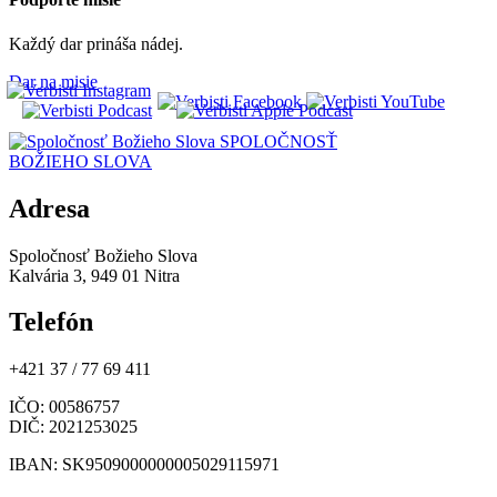
Každý dar prináša nádej.
Dar na misie
SPOLOČNOSŤ
BOŽIEHO SLOVA
Adresa
Spoločnosť Božieho Slova
Kalvária 3, 949 01 Nitra
Telefón
+421 37 / 77 69 411
IČO
: 00586757
DIČ
: 2021253025
IBAN
: SK9509000000005029115971