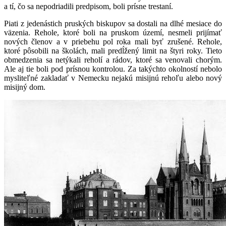
a tí, čo sa nepodriadili predpisom, boli prísne trestaní.
Piati z jedenástich pruských biskupov sa dostali na dlhé mesiace do
väzenia. Rehole, ktoré boli na pruskom území, nesmeli prijímať
nových členov a v priebehu pol roka mali byť zrušené. Rehole,
ktoré pôsobili na školách, mali predĺžený limit na štyri roky. Tieto
obmedzenia sa netýkali reholí a rádov, ktoré sa venovali chorým.
Ale aj tie boli pod prísnou kontrolou. Za takýchto okolností nebolo
mysliteľné zakladať v Nemecku nejakú misijnú rehoľu alebo nový
misijný dom.