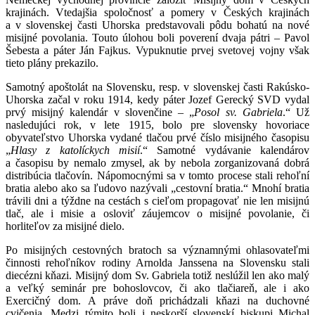
krajinách. Vtedajšia spoločnosť a pomery v Českých krajinách
a v slovenskej časti Uhorska predstavovali pôdu bohatú na nové
misijné povolania. Touto úlohou boli poverení dvaja pátri – Pavol
Šebesta a páter Ján Fajkus. Vypuknutie prvej svetovej vojny však
tieto plány prekazilo.
Samotný apoštolát na Slovensku, resp. v slovenskej časti Rakúsko-
Uhorska začal v roku 1914, kedy páter Jozef Gerecký SVD vydal
prvý misijný kalendár v slovenčine – „
Posol sv. Gabriela
.“ Už
nasledujúci rok, v lete 1915, bolo pre slovensky hovoriace
obyvateľstvo Uhorska vydané tlačou prvé číslo misijného časopisu
„
Hlasy z katolíckych misií
.“ Samotné vydávanie kalendárov
a časopisu by nemalo zmysel, ak by nebola zorganizovaná dobrá
distribúcia tlačovín. Nápomocnými sa v tomto procese stali rehoľní
bratia alebo ako sa ľudovo nazývali „cestovní bratia.“ Mnohí bratia
trávili dni a týždne na cestách s cieľom propagovať nie len misijnú
tlač, ale i misie a osloviť záujemcov o misijné povolanie, či
horliteľov za misijné dielo.
Po misijných cestovných bratoch sa významnými ohlasovateľmi
činnosti rehoľníkov rodiny Arnolda Janssena na Slovensku stali
diecézni kňazi. Misijný dom Sv. Gabriela totiž neslúžil len ako malý
a veľký seminár pre bohoslovcov, či ako tlačiareň, ale i ako
Exercičný dom. A práve doň prichádzali kňazi na duchovné
cvičenia. Medzi týmito boli i neskorší slovenskí biskupi Michal