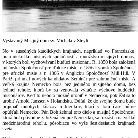
Vystavaný Misijný dom sv. Michala v Steyli
No v susedných katolíckych krajinách, napríklad vo Francúzsku,
bolo niekoľko misijných spoločností a množstvo misijných domov,
v ktorých boli vychovávaní budúci misionári. R. 1850 bola založená
milánska Spoločnosť pre ďaleké misie, r. 1856 Lyonská Spoločnosť
pre africké misie a r. 1866 v Anglicku Spoločnosť Mill-Hill. V
Paríži prijímal nových kandidátov Seminár pre zahraničné misie. A
veľká krajina Nemecko bola bez jediného misijného domu, bez
jedinej rehole, ktorá by sa venovala výlučne výchove budúcich
misionárov. Keď to nebolo možné urobiť v Nemecku, pokúšal sa to
urobiť Arnold Janssen v Holandsku. Dúfal, že do svojho domu bude
prijímať mnohých kňazov a klerikov, ktorí v tom čase húfne
opúšťali Nemecko. Pán Boh žehnal toto dielo a misijná Spoločnosť,
ktorá bola pôvodne založená len pre Nemecko, sa rozrástla na veľkú
medzinárodnú rehoľu, pôsobiacu vo vyše šesťdesiatich krajinách
sveta.