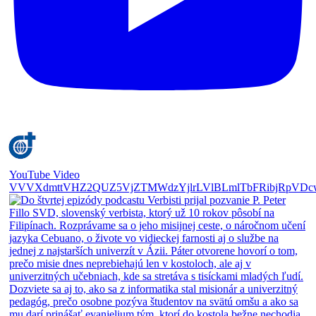
YouTube Video
VVVXdmttVHZ2QUZ5VjZTMWdzYjlrLVlBLmlTbFRibjRpVDc