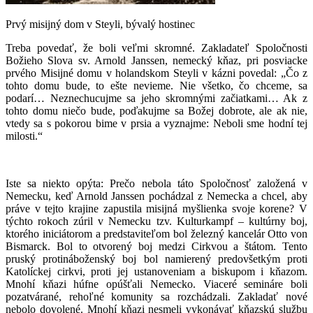
Prvý misijný dom v Steyli, bývalý hostinec
Treba povedať, že boli veľmi skromné. Zakladateľ Spoločnosti
Božieho Slova sv. Arnold Janssen, nemecký kňaz, pri posviacke
prvého Misijné domu v holandskom Steyli v kázni povedal: „Čo z
tohto domu bude, to ešte nevieme. Nie všetko, čo chceme, sa
podarí… Neznechucujme sa jeho skromnými začiatkami… Ak z
tohto domu niečo bude, poďakujme sa Božej dobrote, ale ak nie,
vtedy sa s pokorou bime v prsia a vyznajme: Neboli sme hodní tej
milosti.“
Iste sa niekto opýta: Prečo nebola táto Spoločnosť založená v
Nemecku, keď Arnold Janssen pochádzal z Nemecka a chcel, aby
práve v tejto krajine zapustila misijná myšlienka svoje korene? V
týchto rokoch zúril v Nemecku tzv. Kulturkampf – kultúrny boj,
ktorého iniciátorom a predstaviteľom bol železný kancelár Otto von
Bismarck. Bol to otvorený boj medzi Cirkvou a štátom. Tento
pruský protináboženský boj bol namierený predovšetkým proti
Katolíckej cirkvi, proti jej ustanoveniam a biskupom i kňazom.
Mnohí kňazi húfne opúšťali Nemecko. Viaceré semináre boli
pozatvárané, rehoľné komunity sa rozchádzali. Zakladať nové
nebolo dovolené. Mnohí kňazi nesmeli vykonávať kňazskú službu