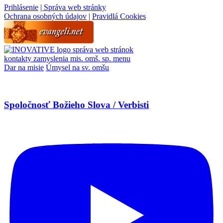
Prihlásenie
| Správa web stránky
Ochrana osobných údajov
|
Pravidlá Cookies
správa web stránok
kontakty
zamyslenia
mis. omš. sp.
menu
Dar na misie
Úmysel na sv. omšu
Spoločnosť Božieho Slova / Verbisti