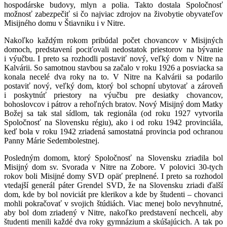
hospodárske budovy, mlyn a polia. Takto dostala Spoločnosť
možnosť zabezpečiť si čo najviac zdrojov na živobytie obyvateľov
Misijného domu v Štiavniku i v Nitre.
Nakoľko každým rokom pribúdal počet chovancov v Misijných
domoch, predstavení pociťovali nedostatok priestorov na bývanie
i výučbu. I preto sa rozhodli postaviť nový, veľký dom v Nitre na
Kalvárii. So samotnou stavbou sa začalo v roku 1926 a posviacka sa
konala necelé dva roky na to. V Nitre na Kalvárii sa podarilo
postaviť nový, veľký dom, ktorý bol schopní ubytovať a zároveň
i poskytnúť priestory na výučbu pre desiatky chovancov,
bohoslovcov i pátrov a rehoľných bratov. Nový Misijný dom Matky
Božej sa tak stal sídlom, tak regionála (od roku 1927 vytvorila
Spoločnosť na Slovensku régiu), ako i od roku 1942 provinciála,
keď bola v roku 1942 zriadená samostatná provincia pod ochranou
Panny Márie Sedembolestnej.
Posledným domom, ktorý Spoločnosť na Slovensku zriadila bol
Misijný dom sv. Svorada v Nitre na Zobore. V polovici 30-tych
rokov boli Misijné domy SVD opäť preplnené. I preto sa rozhodol
vtedajší generál páter Grendel SVD, že na Slovensku zriadi ďalší
dom, kde by bol noviciát pre klerikov a kde by študenti – chovanci
mohli pokračovať v svojich štúdiách. Viac menej bolo nevyhnutné,
aby bol dom zriadený v Nitre, nakoľko predstavení nechceli, aby
študenti menili každé dva roky gymnázium a skúšajúcich. A tak po