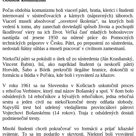
Počas obdobia komunizmu boli viacerí pátri, bratia, klerici i študenti
internovaní v sústreďovacích a kárnych (nápravných) táboroch.
Viacerí museli absolvovať „osvetové školenia“, na ktorých boli
vedení k tomu, aby zanechali dovtedajší spôsob života a pochopili
škodlivosť viery na ich život. Veľká časť mladých bohoslovcov
nastúpila od jesene 1950 na nútené práce do Pomocných
technických práporov v Česku. Pátri, po prepustení zo sústredenia,
nedostali štátny súhlas a museli pracovať v civilnom zamestnaní.
Niekoľkí pátri sa pokúsili o útek už zo sústredenia (Ján Krasňanský,
Vincent Babin). Iní, ako napríklad študenti (a neskorší pátri)
Horváth, Šabo a Bórik prekročili ilegálne hranice, dokončili si
formáciu a štúdia v Poľsku, kde boli i vysvätení za kňazov.
V roku 1961 sa na Slovensku v Košiciach uskutočnil proces
s rehoľou Verbistov, ktorý mal názov Bošanský a spol. V ňom bolo
odsúdených 14 rehoľníkov a bývalých rehoľníkov, jedna rehoľná
sestra a jeden civil na niekoľkoročné tresty odňatia slobody.
Najvyšší trest bol udelený vtedajšiemu provinciálovi pátrovi
Vojtechovi Bošanskému (14 rokov). Traja z odsúdených dostali
podmienečné tresty.
Mnohí študenti chceli pokračovať vo formácii a prijať kňazské
svätenie. To sa im podarilo v skrytosti. Niektorí boli vysvätení