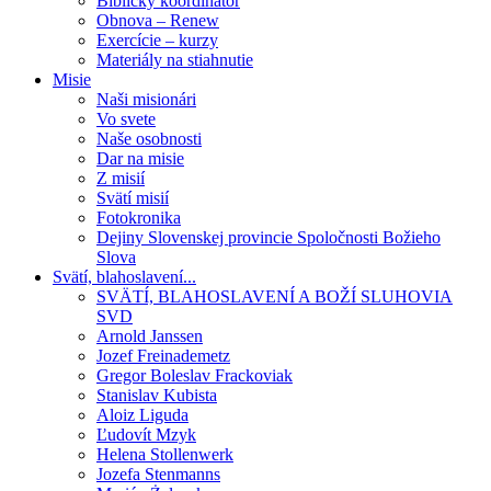
Biblický koordinátor
Obnova – Renew
Exercície – kurzy
Materiály na stiahnutie
Misie
Naši misionári
Vo svete
Naše osobnosti
Dar na misie
Z misií
Svätí misií
Fotokronika
Dejiny Slovenskej provincie Spoločnosti Božieho
Slova
Svätí, blahoslavení...
SVÄTÍ, BLAHOSLAVENÍ A BOŽÍ SLUHOVIA
SVD
Arnold Janssen
Jozef Freinademetz
Gregor Boleslav Frackoviak
Stanislav Kubista
Aloiz Liguda
Ľudovít Mzyk
Helena Stollenwerk
Jozefa Stenmanns