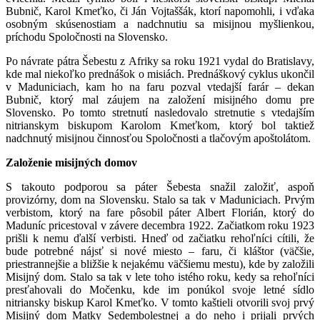
Bubnič, Karol Kmeťko, či Ján Vojtaššák, ktorí napomohli, i vďaka
osobným skúsenostiam a nadchnutiu sa misijnou myšlienkou,
príchodu Spoločnosti na Slovensko.
Po návrate pátra Šebestu z Afriky sa roku 1921 vydal do Bratislavy,
kde mal niekoľko prednášok o misiách. Prednáškový cyklus ukončil
v Maduniciach, kam ho na faru pozval vtedajší farár – dekan
Bubnič, ktorý mal záujem na založení misijného domu pre
Slovensko. Po tomto stretnutí nasledovalo stretnutie s vtedajším
nitrianskym biskupom Karolom Kmeťkom, ktorý bol taktiež
nadchnutý misijnou činnosťou Spoločnosti a tlačovým apoštolátom.
Založenie misijných domov
S takouto podporou sa páter Šebesta snažil založiť, aspoň
provizórny, dom na Slovensku. Stalo sa tak v Maduniciach. Prvým
verbistom, ktorý na fare pôsobil páter Albert Florián, ktorý do
Maduníc pricestoval v závere decembra 1922. Začiatkom roku 1923
prišli k nemu ďalší verbisti. Hneď od začiatku rehoľníci cítili, že
bude potrebné nájsť si nové miesto – faru, či kláštor (väčšie,
priestrannejšie a bližšie k nejakému väčšiemu mestu), kde by založili
Misijný dom. Stalo sa tak v lete toho istého roku, kedy sa rehoľníci
presťahovali do Močenku, kde im ponúkol svoje letné sídlo
nitriansky biskup Karol Kmeťko. V tomto kaštieli otvorili svoj prvý
Misijný dom Matky Sedembolestnej a do neho i prijali prvých