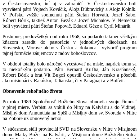
v Československu, iní aj v zahraničí. V Československu boli
vysvätení pátri Vojtech Kováčik, Alojz Dúbravický a Alojz Kolník.
V Poľsku vyššie spomenutí pátri Štefan Horváth, Jozef Šabo,
Róbert Bórik, taktiež Anton Bezák a Jozef Michalov. V Nemecku
boli vysvätení pátri Štefan Popovič, Eduard Géze a Cyril Minárik.
Postupne, predovšetkým od roku 1968, sa podarilo takmer všetkým
kňazom zaradiť do pastorácie v jednotlivých diecézach na
Slovensku, Morave alebo v Česku a dokonca i vytvoriť program
tajnej formácie záujemcov z radov bohoslovcov.
V období totality bolo náročné vycestovať na misie, napriek tomu sa
to niekoľkým podarilo. Pátri Bernard Kuľha, Ján Krasňanský,
Róbert Bórik a brat Vít Bugoš opustili Československo a pôsobili
ako misionári v Rakúsku, Taliansku, či v Paraguaji a v Bolívii.
Obnovenie rehoľného života
Po roku 1989 Spoločnosť Božieho Slova obnovila svoju činnosť
v plnej miere. Verbisti sa vrátili do Nitry na Kalváriu a do Vidinej.
Misijný dom Annuntiata na Spiši a Misijný dom sv. Svorada v Nitre
na Zobore už obnovený nebol.
V súčasnosti sídli provinciál SVD na Slovensku v Nitre v Misijnom
dome Matky Božej na Kalvárii, v Misijnom dome Božského Srdca