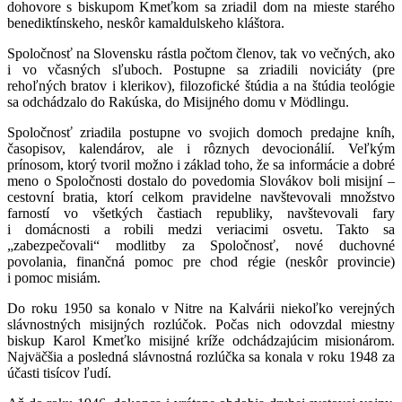
dohovore s biskupom Kmeťkom sa zriadil dom na mieste starého
benediktínskeho, neskôr kamaldulskeho kláštora.
Spoločnosť na Slovensku rástla počtom členov, tak vo večných, ako
i vo včasných sľuboch. Postupne sa zriadili noviciáty (pre
rehoľných bratov i klerikov), filozofické štúdia a na štúdia teológie
sa odchádzalo do Rakúska, do Misijného domu v Mödlingu.
Spoločnosť zriadila postupne vo svojich domoch predajne kníh,
časopisov, kalendárov, ale i rôznych devocionálií. Veľkým
prínosom, ktorý tvoril možno i základ toho, že sa informácie a dobré
meno o Spoločnosti dostalo do povedomia Slovákov boli misijní –
cestovní bratia, ktorí celkom pravidelne navštevovali množstvo
farností vo všetkých častiach republiky, navštevovali fary
i domácnosti a robili medzi veriacimi osvetu. Takto sa
„zabezpečovali“ modlitby za Spoločnosť, nové duchovné
povolania, finančná pomoc pre chod régie (neskôr provincie)
i pomoc misiám.
Do roku 1950 sa konalo v Nitre na Kalvárii niekoľko verejných
slávnostných misijných rozlúčok. Počas nich odovzdal miestny
biskup Karol Kmeťko misijné kríže odchádzajúcim misionárom.
Najväčšia a posledná slávnostná rozlúčka sa konala v roku 1948 za
účasti tisícov ľudí.