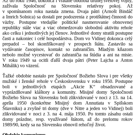
Až do roku 1946, dokonca i vrátane obdobia druhej svetovej vojny,
zažívala Spoločnosť na Slovensku relatívny pokoj. Až
v spomínanom roku nastala zmena. Dvaja pátri (Arnošt Bindáč
a Imrich Solnica) sa dostali pre podozrenia z protištátnej činnosti do
väzby. Postupne vtedajšie politické nasmerovanie obnovenej
republiky stále viac a viac obmedzovalo slobodnú aktivitu rehole
ako celku i jednotlivých jej členov. Jednotlivé domy stratili postupne
časti a nakoniec i celé hospodárstva. Dom vo Vidinej dokonca celý
prepadol – bol skonfiškovaný v prospech štátu. Zastavilo sa
vydávanie časopisov, kontakt so zahraničím. Mladým kňazom
nebolo možné vycestovať do zahraničia na štúdia a ani na misie.
V roku 1949 sa ocitli ďalší dvaja pátri (Peter Lajcha a Anton
Mihálik) vo väzení.
Ťažké obdobie nastalo pre Spoločnosť Božieho Slova i pre všetky
mužské i ženské rehole v Československu v roku 1950. Postupne
boli v jednotlivých etapách „Akcie K“ obsadzované a
vyprázdňované kláštory a komunity. Misijné domy Spoločnosti
Božieho Slova na Slovensku boli zlikvidované v noci z 13. na 14.
apríla 1950 (konkrétne Misijný dom Annutiata v Spišskom
Štiavniku) a zvyšné tri domy (dve v Nitre a jeden vo Vidinej) boli
zlikvidované v noci z 3. na 4. mája 1950. Po tomto zásahu ostali
domy prázdne, resp. využívané štátom, až do prelomu rokov
1989/90, kedy sa na Slovensku obnovil rehoľný život.
Obdobie komunizmu