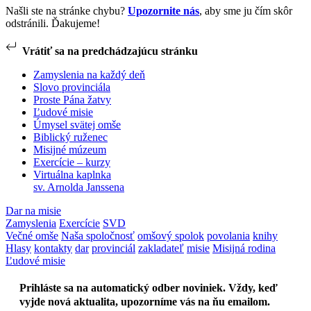
Našli ste na stránke chybu?
Upozornite nás
, aby sme ju čím skôr
odstránili. Ďakujeme!
Vrátiť sa na predchádzajúcu stránku
Zamyslenia na každý deň
Slovo provinciála
Proste Pána žatvy
Ľudové misie
Úmysel svätej omše
Biblický ruženec
Misijné múzeum
Exercície – kurzy
Virtuálna kaplnka
sv. Arnolda Janssena
Dar na misie
Zamyslenia
Exercície
SVD
Večné omše
Naša spoločnosť
omšový spolok
povolania
knihy
Hlasy
kontakty
dar
provinciál
zakladateľ
misie
Misijná rodina
Ľudové misie
Prihláste sa na automatický odber noviniek. Vždy, keď
vyjde nová aktualita, upozorníme vás na ňu emailom.