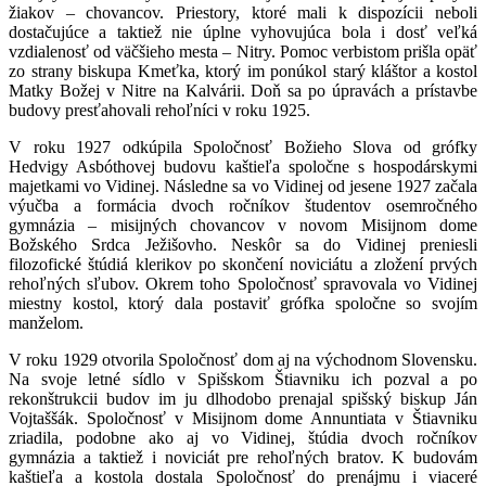
žiakov – chovancov. Priestory, ktoré mali k dispozícii neboli
dostačujúce a taktiež nie úplne vyhovujúca bola i dosť veľká
vzdialenosť od väčšieho mesta – Nitry. Pomoc verbistom prišla opäť
zo strany biskupa Kmeťka, ktorý im ponúkol starý kláštor a kostol
Matky Božej v Nitre na Kalvárii. Doň sa po úpravách a prístavbe
budovy presťahovali rehoľníci v roku 1925.
V roku 1927 odkúpila Spoločnosť Božieho Slova od grófky
Hedvigy Asbóthovej budovu kaštieľa spoločne s hospodárskymi
majetkami vo Vidinej. Následne sa vo Vidinej od jesene 1927 začala
výučba a formácia dvoch ročníkov študentov osemročného
gymnázia – misijných chovancov v novom Misijnom dome
Božského Srdca Ježišovho. Neskôr sa do Vidinej preniesli
filozofické štúdiá klerikov po skončení noviciátu a zložení prvých
rehoľných sľubov. Okrem toho Spoločnosť spravovala vo Vidinej
miestny kostol, ktorý dala postaviť grófka spoločne so svojím
manželom.
V roku 1929 otvorila Spoločnosť dom aj na východnom Slovensku.
Na svoje letné sídlo v Spišskom Štiavniku ich pozval a po
rekonštrukcii budov im ju dlhodobo prenajal spišský biskup Ján
Vojtaššák. Spoločnosť v Misijnom dome Annuntiata v Štiavniku
zriadila, podobne ako aj vo Vidinej, štúdia dvoch ročníkov
gymnázia a taktiež i noviciát pre rehoľných bratov. K budovám
kaštieľa a kostola dostala Spoločnosť do prenájmu i viaceré