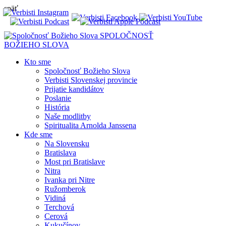
späť
SPOLOČNOSŤ
BOŽIEHO SLOVA
Kto sme
Spoločnosť Božieho Slova
Verbisti Slovenskej provincie
Prijatie kandidátov
Poslanie
História
Naše modlitby
Spiritualita Arnolda Janssena
Kde sme
Na Slovensku
Bratislava
Most pri Bratislave
Nitra
Ivanka pri Nitre
Ružomberok
Vidiná
Terchová
Cerová
Kukučínov