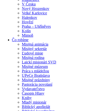
V Česku
Nový Hrozenkov
Velké Karlovice
Halenkov
Hovězí
Praha – Uhříněves
Kolín
Mimoň
Čo robíme
Misijná animácia
Misijný sekretár
Ľudové misie
Misijná rodina
Laickí misionári SVD
Misijné múzeum
Práca s mládežou
UPeCe Bratislava
Misijné prázdniny
Pastorácia povolaní
Vydavateľstvo
Časopis Hlasy
Knihy
Mladý misionár
Biblický apoštolát