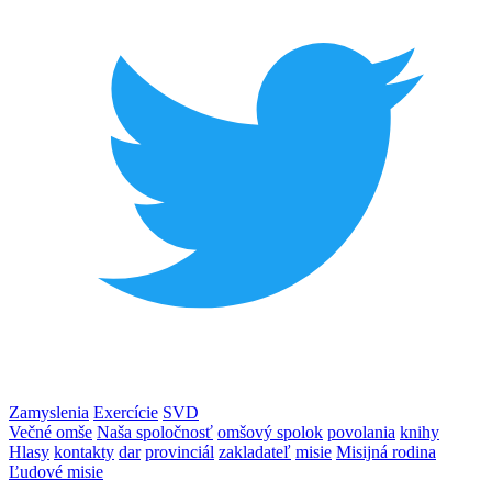
Zamyslenia
Exercície
SVD
Večné omše
Naša spoločnosť
omšový spolok
povolania
knihy
Hlasy
kontakty
dar
provinciál
zakladateľ
misie
Misijná rodina
Ľudové misie