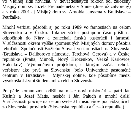
vo Vidinej sídli noviciát. V deväťdesiatych rokoch bol založený
Misijný dom sv. Jozefa Freinademetza v Snine (dnes už zatvorený)
a v roku 2001 aj Misijný dom sv. Arnolda Janssena v Bratislave –
Petržalke.
Mnohí verbisti pôsobili aj po roku 1989 vo farnostiach na celom
Slovensku a v Česku. Takmer všetci postupom času prišli na
odpočinok do Nitry a zanechali farskú pastorácii i farnosti.
V súčasnosti okrem vyššie spomenutých Misijných domov pôsobia
rehoľníci Spoločnosti Božieho Slova i vo farnostiach na Slovensku
(Bratislava – Daliborovo námestie, Terchová, Cerová) a v Českej
republike (Praha, Mimoň, Nový Hrozenkov, Veľké Karlovice,
Halenkov). Výnimočným projektom, s ktorým začala rehoľa
verbistov ako prvá na Slovensku, bolo Univerzitné pastoračné
centrum v Bratislave – Mlynskej doline, kde pôsobíme medzi
vysokoškolskými študentami z celého Slovenska.
Po páde komunizmu odišli na misie noví misionári – pátri Ján
Kušnír a Jozef Matis, neskôr i Ján Paluch a mnohí ďalší.
V súčasnosti pracuje na celom svete 31 misionárov pochádzajúcich
zo Slovenskej provincie (Slovenská republika a Česká republika).