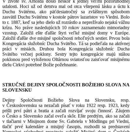
V živote sv. Arnolda došlo neskôr k jednej veľmi pozoruhodnej
udalosti. Hoci už od detstva mal od otca vštepenú lásku a úctu k
Duchu Svätému, ako päťdesiatročný sa zvláštnym spôsobom
zasvätil Duchu Svätému v kostole pátrov lazaristov vo Viedni. Bolo
to r. 1887, keď sa jeho dielo už rozrástlo a neprežívalo nejakú vážnu
krízu. No práve nasledujúcich 10 rokov zaznamenalo mimoriadny
vzostup. Založil ešte ďalšie štyri veľké misijné domy v Európe.
Založil ďalšie dve misijné spoločnosti rehoľných sestier. Prvou bola
Kongregácia služobníc Ducha Svätého. Tá sa podieľala na aktívnej
práci v misiách. Druhou bola Kongregácia služobníc Ducha
Svätého večnej poklony. Sestry tejto kongregácie majú stálou
poklonou pred vyloženou Oltárnou sviatosťou zaisťovať misijnému
dielu Cirkvi potrebné Božie požehnanie.
STRUČNÉ DEJINY SPOLOČNOSTI BOŽIEHO SLOVA NA
SLOVENSKU
Dejiny Spoločnosti Božieho Slova na Slovensku, resp.
v Československu sa nezačali písať v roku 1922 resp. 1923, kedy
prišli prví pátri a bratia a začali rozvíjať svoju činnosť. Záujem
o Česko a Slovensko začal oveľa skôr. Ešte predtým, ako sa začali
v tlačiarni v Misijnom dome Sv. Gabriela v Mödlingu pri Viedni,
tlačiť prvé kalendáre a misijný časopis, rozhodli sa predstavení
Nemeckej východnej provincie založiť Misijný dom v Českých