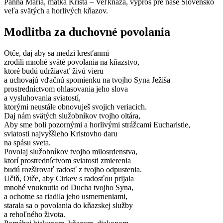
Panna Mária, matka Krista – Veľkňaza, vypros pre naše Slovensko
veľa svätých a horlivých kňazov.
Modlitba za duchovné povolania
Otče, daj aby sa medzi kresťanmi
zrodili mnohé sväté povolania na kňazstvo,
ktoré budú udržiavať živú vieru
a uchovajú vďačnú spomienku na tvojho Syna Ježiša
prostredníctvom ohlasovania jeho slova
a vysluhovania sviatostí,
ktorými neustále obnovuješ svojich veriacich.
Daj nám svätých služobníkov tvojho oltára,
Aby sme boli pozornými a horlivými strážcami Eucharistie,
sviatosti najvyššieho Kristovho daru
na spásu sveta.
Povolaj služobníkov tvojho milosrdenstva,
ktorí prostredníctvom sviatosti zmierenia
budú rozširovať radosť z tvojho odpustenia.
Učiň, Otče, aby Cirkev s radosťou prijala
mnohé vnuknutia od Ducha tvojho Syna,
a ochotne sa riadila jeho usmerneniami,
starala sa o povolania do kňazskej služby
a rehoľného života.