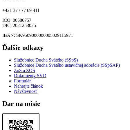
+421 37 / 77 69 411
IČO
: 00586757
DIČ
: 2021253025
IBAN
: SK9509000000005029115971
Ďalšie odkazy
Služobnice Ducha Svätého (SSpS)
Služobnice Ducha Svätého ustavičnej adorácie (SSpSAP)
ZpS a ZOS
Dokumenty SVD
Formulár
Nahrajte článok
Návštevnosť
Dar na misie