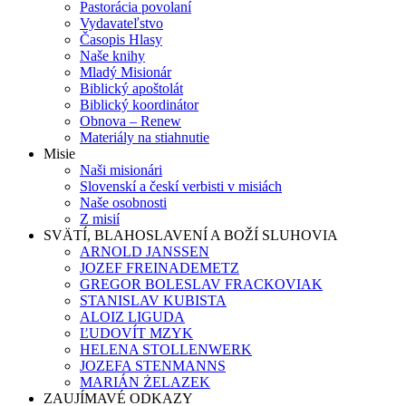
Pastorácia povolaní
Vydavateľstvo
Časopis Hlasy
Naše knihy
Mladý Misionár
Biblický apoštolát
Biblický koordinátor
Obnova – Renew
Materiály na stiahnutie
Misie
Naši misionári
Slovenskí a českí verbisti v misiách
Naše osobnosti
Z misií
SVÄTÍ, BLAHOSLAVENÍ A BOŽÍ SLUHOVIA
ARNOLD JANSSEN
JOZEF FREINADEMETZ
GREGOR BOLESLAV FRACKOVIAK
STANISLAV KUBISTA
ALOIZ LIGUDA
ĽUDOVÍT MZYK
HELENA STOLLENWERK
JOZEFA STENMANNS
MARIÁN ŻELAZEK
ZAUJÍMAVÉ ODKAZY