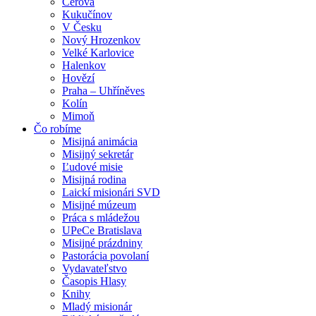
Cerová
Kukučínov
V Česku
Nový Hrozenkov
Velké Karlovice
Halenkov
Hovězí
Praha – Uhříněves
Kolín
Mimoň
Čo robíme
Misijná animácia
Misijný sekretár
Ľudové misie
Misijná rodina
Laickí misionári SVD
Misijné múzeum
Práca s mládežou
UPeCe Bratislava
Misijné prázdniny
Pastorácia povolaní
Vydavateľstvo
Časopis Hlasy
Knihy
Mladý misionár