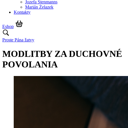
Jozefa Stenmanns
Marián Żelazek
Kontakty
Eshop
Proste Pána žatvy
MODLITBY ZA DUCHOVNÉ
POVOLANIA