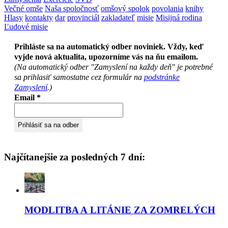
Večné omše
Naša spoločnosť
omšový spolok
povolania
knihy
Hlasy
kontakty
dar
provinciál
zakladateľ
misie
Misijná rodina
Ľudové misie
Prihláste sa na automatický odber noviniek. Vždy, keď
vyjde nová aktualita, upozorníme vás na ňu emailom.
(Na automatický odber "Zamyslení na každy deň" je potrebné
sa prihlasiť samostatne cez formulár na
podstránke
Zamyslení
.)
Email
*
Najčítanejšie za posledných 7 dní:
MODLITBA A LITÁNIE ZA ZOMRELÝCH