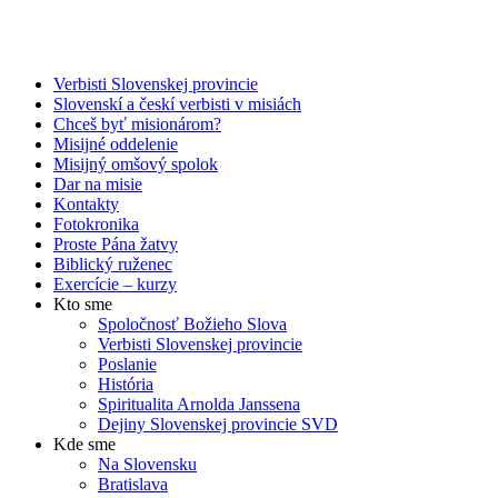
Verbisti Slovenskej provincie
Slovenskí a českí verbisti v misiách
Chceš byť misionárom?
Misijné oddelenie
Misijný omšový spolok
Dar na misie
Kontakty
Fotokronika
Proste Pána žatvy
Biblický ruženec
Exercície – kurzy
Kto sme
Spoločnosť Božieho Slova
Verbisti Slovenskej provincie
Poslanie
História
Spiritualita Arnolda Janssena
Dejiny Slovenskej provincie SVD
Kde sme
Na Slovensku
Bratislava