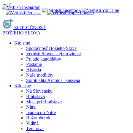
späť
SPOLOČNOSŤ
BOŽIEHO SLOVA
Kto sme
Spoločnosť Božieho Slova
Verbisti Slovenskej provincie
Prijatie kandidátov
Poslanie
História
Naše modlitby
Spiritualita Arnolda Janssena
Kde sme
Na Slovensku
Bratislava
Most pri Bratislave
Nitra
Ivanka pri Nitre
Ružomberok
Vidiná
Terchová