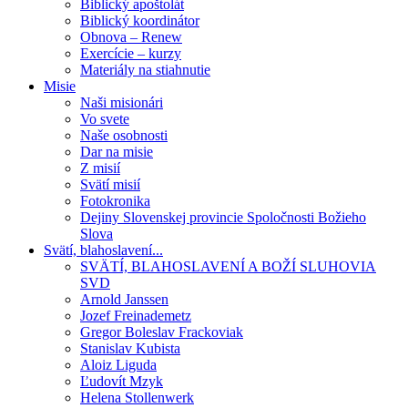
Biblický apoštolát
Biblický koordinátor
Obnova – Renew
Exercície – kurzy
Materiály na stiahnutie
Misie
Naši misionári
Vo svete
Naše osobnosti
Dar na misie
Z misií
Svätí misií
Fotokronika
Dejiny Slovenskej provincie Spoločnosti Božieho
Slova
Svätí, blahoslavení...
SVÄTÍ, BLAHOSLAVENÍ A BOŽÍ SLUHOVIA
SVD
Arnold Janssen
Jozef Freinademetz
Gregor Boleslav Frackoviak
Stanislav Kubista
Aloiz Liguda
Ľudovít Mzyk
Helena Stollenwerk