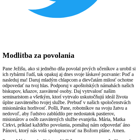
Modlitba za povolania
Pane Ježišu, ako si jedného dňa povolal prvých učeníkov a urobil si
ich rybármi ľudí, tak opakuj aj dnes svoje láskavé pozvanie: Poď a
nasleduj ma! Daruj mladým chlapcom a dievčatám milosť ochotne
odpovedať na tvoj hlas. Podporuj v apoštolských námahách našich
biskupov, kňazov, zasvätené osoby. Daj vytrvalosť našim
seminaristom a všetkým, ktorí vytrvalo uskutočňujú ideál života
úplne zasväteného tvojej službe. Prebuď v našich spoločenstvách
misionársku horlivosť. Pošli, Pane, robotníkov na svoju žatvu a
nedovoľ, aby ľudstvo zablúdilo pre nedostatok pastierov,
misionárov a osôb zasvätených službe evanjelia. Mária, Matka
Cirkvi, príklad každého povolania, pomáhaj nám odpovedať áno
Pánovi, ktorý nás volá spolupracovať na Božom pláne. Amen.