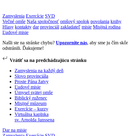
Zamyslenia
Exercície
SVD
Večné omše
Naša spoločnosť
omšový spolok
povolania
knihy
Hlasy
kontakty
dar
provinciál
zakladateľ
misie
Misijná rodina
Ľudové misie
Našli ste na stránke chybu?
Upozornite nás
, aby sme ju čím skôr
odstránili. Ďakujeme!
Vrátiť sa na predchádzajúcu stránku
Zamyslenia na každý deň
Slovo provinciála
Proste Pána žatvy
Ľudové misie
Úmysel svätej omše
Biblický ruženec
Misijné múzeum
Exercície – kurzy
Virtuálna kaplnka
sv. Arnolda Janssena
Dar na misie
Zamyslenia
Exercície
SVD