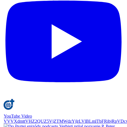
YouTube Video
VVVXdmttVHZ2QUZ5VjZTMWdzYjlrLVlBLmlTbFRibjRpVDc