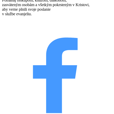
Pomáhaj biskupom, kňazom, diakonom,
zasväteným osobám a všetkým pokrsteným v Kristovi,
aby verne plnili svoje poslanie
v službe evanjeliu.