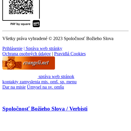
Všetky práva vyhradené © 2023 Spoločnosť Božieho Slova
Prihlásenie
| Správa web stránky
Ochrana osobných údajov
|
Pravidlá Cookies
správa web stránok
kontakty
zamyslenia
mis. omš. sp.
menu
Dar na misie
Úmysel na sv. omšu
Spoločnosť Božieho Slova / Verbisti