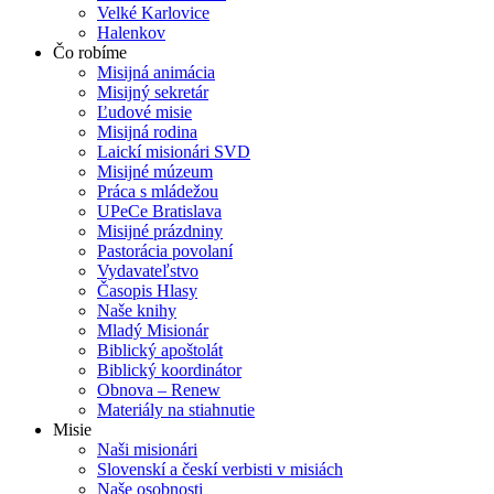
Velké Karlovice
Halenkov
Čo robíme
Misijná animácia
Misijný sekretár
Ľudové misie
Misijná rodina
Laickí misionári SVD
Misijné múzeum
Práca s mládežou
UPeCe Bratislava
Misijné prázdniny
Pastorácia povolaní
Vydavateľstvo
Časopis Hlasy
Naše knihy
Mladý Misionár
Biblický apoštolát
Biblický koordinátor
Obnova – Renew
Materiály na stiahnutie
Misie
Naši misionári
Slovenskí a českí verbisti v misiách
Naše osobnosti