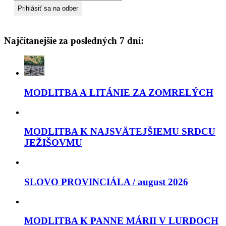
Najčítanejšie za posledných 7 dní:
MODLITBA A LITÁNIE ZA ZOMRELÝCH
MODLITBA K NAJSVÄTEJŠIEMU SRDCU
JEŽIŠOVMU
SLOVO PROVINCIÁLA / august 2026
MODLITBA K PANNE MÁRII V LURDOCH