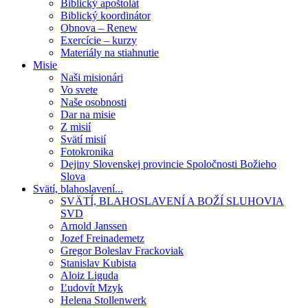
Biblický apoštolát
Biblický koordinátor
Obnova – Renew
Exercície – kurzy
Materiály na stiahnutie
Misie
Naši misionári
Vo svete
Naše osobnosti
Dar na misie
Z misií
Svätí misií
Fotokronika
Dejiny Slovenskej provincie Spoločnosti Božieho
Slova
Svätí, blahoslavení...
SVÄTÍ, BLAHOSLAVENÍ A BOŽÍ SLUHOVIA
SVD
Arnold Janssen
Jozef Freinademetz
Gregor Boleslav Frackoviak
Stanislav Kubista
Aloiz Liguda
Ľudovít Mzyk
Helena Stollenwerk