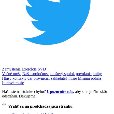
Zamyslenia
Exercície
SVD
Večné omše
Naša spoločnosť
omšový spolok
povolania
knihy
Hlasy
kontakty
dar
provinciál
zakladateľ
misie
Misijná rodina
Ľudové misie
Našli ste na stránke chybu?
Upozornite nás
, aby sme ju čím skôr
odstránili. Ďakujeme!
Vrátiť sa na predchádzajúcu stránku