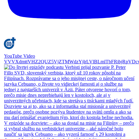
YouTube Video
VVVXdmttVHZ2QUZ5VjZTMWdzYjlrLVlBLmlTbFRibjRpVDc