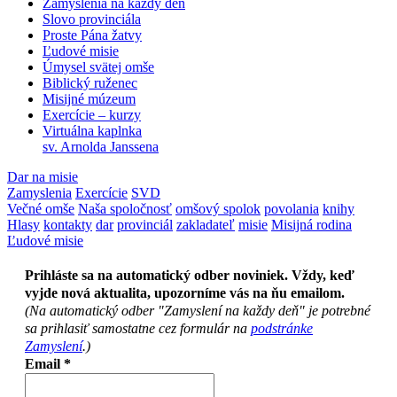
Zamyslenia na každý deň
Slovo provinciála
Proste Pána žatvy
Ľudové misie
Úmysel svätej omše
Biblický ruženec
Misijné múzeum
Exercície – kurzy
Virtuálna kaplnka
sv. Arnolda Janssena
Dar na misie
Zamyslenia
Exercície
SVD
Večné omše
Naša spoločnosť
omšový spolok
povolania
knihy
Hlasy
kontakty
dar
provinciál
zakladateľ
misie
Misijná rodina
Ľudové misie
Prihláste sa na automatický odber noviniek. Vždy, keď
vyjde nová aktualita, upozorníme vás na ňu emailom.
(Na automatický odber "Zamyslení na každy deň" je potrebné
sa prihlasiť samostatne cez formulár na
podstránke
Zamyslení
.)
Email
*