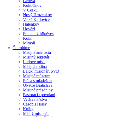
Cerová
Kukučínov
V Česku
Nový Hrozenkov
Velké Karlovice
Halenkov
Hovězí
Praha – Uhříněves
Kolín
Mimoň
Čo robíme
Misijná animácia
Misijný sekretár
Ľudové misie
Misijná rodina
Laickí misionári SVD
Misijné múzeum
Práca s mládežou
UPeCe Bratislava
Misijné prázdniny
Pastorácia povolaní
Vydavateľstvo
Časopis Hlasy
Knihy
Mladý misionár