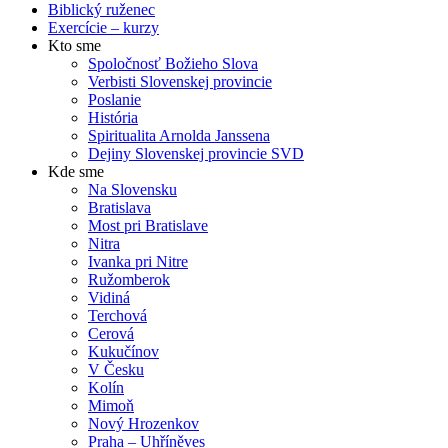
Biblický ruženec
Exercície – kurzy
Kto sme
Spoločnosť Božieho Slova
Verbisti Slovenskej provincie
Poslanie
História
Spiritualita Arnolda Janssena
Dejiny Slovenskej provincie SVD
Kde sme
Na Slovensku
Bratislava
Most pri Bratislave
Nitra
Ivanka pri Nitre
Ružomberok
Vidiná
Terchová
Cerová
Kukučínov
V Česku
Kolín
Mimoň
Nový Hrozenkov
Praha – Uhříněves