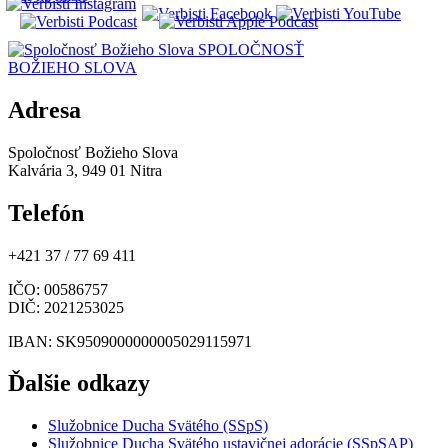
SPOLOČNOSŤ
BOŽIEHO SLOVA
Adresa
Spoločnosť Božieho Slova
Kalvária 3, 949 01 Nitra
Telefón
+421 37 / 77 69 411
IČO
: 00586757
DIČ
: 2021253025
IBAN
: SK9509000000005029115971
Ďalšie odkazy
Služobnice Ducha Svätého (SSpS)
Služobnice Ducha Svätého ustavičnej adorácie (SSpSAP)