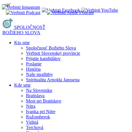
späť
SPOLOČNOSŤ
BOŽIEHO SLOVA
Kto sme
Spoločnosť Božieho Slova
Verbisti Slovenskej provincie
Prijatie kandidátov
Poslanie
História
Naše modlitby
Spiritualita Arnolda Janssena
Kde sme
Na Slovensku
Bratislava
Most pri Bratislave
Nitra
Ivanka pri Nitre
Ružomberok
Vidiná
Terchová