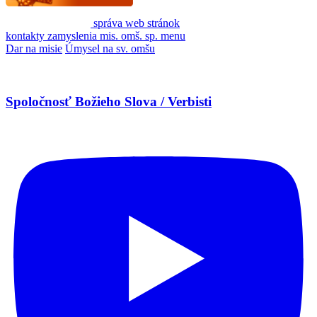
správa web stránok
kontakty
zamyslenia
mis. omš. sp.
menu
Dar na misie
Úmysel na sv. omšu
Spoločnosť Božieho Slova / Verbisti