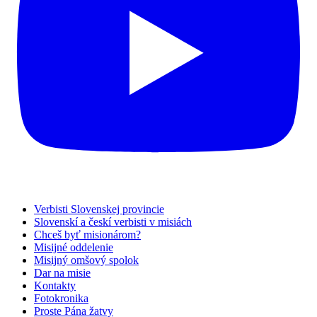
Verbisti Slovenskej provincie
Slovenskí a českí verbisti v misiách
Chceš byť misionárom?
Misijné oddelenie
Misijný omšový spolok
Dar na misie
Kontakty
Fotokronika
Proste Pána žatvy