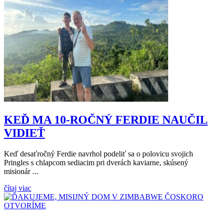
KEĎ MA 10-ROČNÝ FERDIE NAUČIL
VIDIEŤ
Keď desaťročný Ferdie navrhol podeliť sa o polovicu svojich
Pringles s chlapcom sediacim pri dverách kaviarne, skúsený
misionár ...
čítaj viac