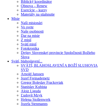
Biblický koordinátor
Obnova – Renew
Exercície – kurzy
Materiály na stiahnutie
Misie
Naši misionári
Vo svete
Naše osobnosti
Dar na misie
Z misií
Svätí misií
Fotokronika
Dejiny Slovenskej provincie Spoločnosti Božieho
Slova
Svätí, blahoslavení...
SVÄTÍ, BLAHOSLAVENÍ A BOŽÍ SLUHOVIA
SVD
Arnold Janssen
Jozef Freinademetz
Gregor Boleslav Frackoviak
Stanislav Kubista
Aloiz Liguda
Ľudovít Mzyk
Helena Stollenwerk
Jozefa Stenmanns