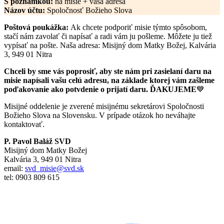
S poznámkou:
na misie + vaša adresa
Názov účtu:
Spoločnosť Božieho Slova
Poštová poukážka:
Ak chcete podporiť misie týmto spôsobom,
stačí nám zavolať či napísať a radi vám ju pošleme. Môžete ju tiež
vypísať na pošte. Naša adresa: Misijný dom Matky Božej, Kalvária
3, 949 01 Nitra
Chceli by sme vás poprosiť, aby ste nám pri zasielaní daru na
misie napísali vašu celú adresu, na základe ktorej vám zašleme
poďakovanie ako potvdenie o prijatí daru.
ĎAKUJEME
💙
Misijné oddelenie je zverené misijnému sekretárovi Spoločnosti
Božieho Slova na Slovensku. V prípade otázok ho neváhajte
kontaktovať.
P. Pavol Baláž SVD
Misijný dom Matky Božej
Kalvária 3, 949 01 Nitra
email:
svd_misie@svd.sk
tel: 0903 809 615