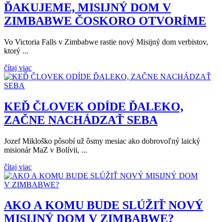
ĎAKUJEME, MISIJNÝ DOM V
ZIMBABWE ČOSKORO OTVORÍME
Vo Victoria Falls v Zimbabwe rastie nový Misijný dom verbistov,
ktorý ...
čítaj viac
KEĎ ČLOVEK ODÍDE ĎALEKO,
ZAČNE NACHÁDZAŤ SEBA
Jozef Mikloško pôsobí už ôsmy mesiac ako dobrovoľný laický
misionár MaZ v Bolívii, ...
čítaj viac
AKO A KOMU BUDE SLÚŽIŤ NOVÝ
MISIJNÝ DOM V ZIMBABWE?