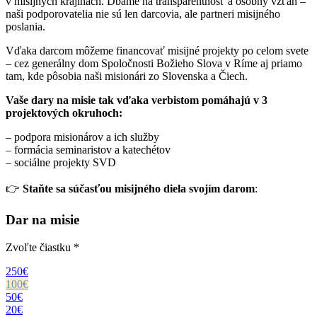
v misijných krajinách. Dbáme na transparentnosť a osobný vzťah –
naši podporovatelia nie sú len darcovia, ale partneri misijného
poslania.
Vďaka darcom môžeme financovať misijné projekty po celom svete
– cez generálny dom Spoločnosti Božieho Slova v Ríme aj priamo
tam, kde pôsobia naši misionári zo Slovenska a Čiech.
Vaše dary na misie tak vďaka verbistom pomáhajú v 3
projektových okruhoch:
– podpora misionárov a ich služby
– formácia seminaristov a katechétov
– sociálne projekty SVD
👉
Staňte sa súčasťou misijného diela svojím darom
:
Dar na misie
Zvoľte čiastku
*
250€
100€
50€
20€