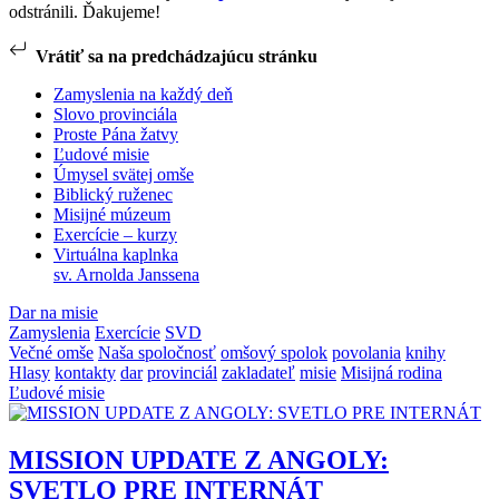
odstránili. Ďakujeme!
Vrátiť sa na predchádzajúcu stránku
Zamyslenia na každý deň
Slovo provinciála
Proste Pána žatvy
Ľudové misie
Úmysel svätej omše
Biblický ruženec
Misijné múzeum
Exercície – kurzy
Virtuálna kaplnka
sv. Arnolda Janssena
Dar na misie
Zamyslenia
Exercície
SVD
Večné omše
Naša spoločnosť
omšový spolok
povolania
knihy
Hlasy
kontakty
dar
provinciál
zakladateľ
misie
Misijná rodina
Ľudové misie
MISSION UPDATE Z ANGOLY:
SVETLO PRE INTERNÁT