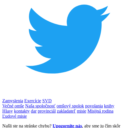
Zamyslenia
Exercície
SVD
Večné omše
Naša spoločnosť
omšový spolok
povolania
knihy
Hlasy
kontakty
dar
provinciál
zakladateľ
misie
Misijná rodina
Ľudové misie
Našli ste na stránke chybu?
Upozornite nás
, aby sme ju čím skôr