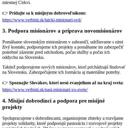
miestnej Cirkvi.
👉
Pridajte sa k misijným dobrovoľníkom:
https://www.verbisti.sk/laicki-misionari-svd/
3. Podpora misionárov a príprava novomisionárov
Pomáhame slovenským misionárom v zahraničí, udržiavame s nimi
živý kontakt, podporujeme ich projekty a pomáhame im zabezpečiť
potrebné zázemie pred odchodom, počas služby a počas ich
oddychu na Slovensku.
Taktiež podporujeme nových misionárov, ktorí prichádzajú študovať
na Slovensku. Zabezpečujeme ich formáciu aj materiálne potreby.
👉
Spoznajte Slovákov, ktorí nesú evanjelium až na kraj sveta
:
https://www.verbisti.sk/nasi-misionari-vo-svete/
4. Misijní dobrodinci a podpora pre misijné
projekty
Spolupracujeme s dobrodincami, organizujeme zbierky a rozvíjame
projekty solidarity, ktoré podporujú pastoráciu i rozvojové projekty