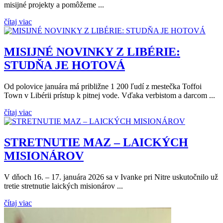
misijné projekty a pomôžeme ...
čítaj viac
MISIJNÉ NOVINKY Z LIBÉRIE:
STUDŇA JE HOTOVÁ
Od polovice januára má približne 1 200 ľudí z mestečka Toffoi
Town v Libérii prístup k pitnej vode. Vďaka verbistom a darcom ...
čítaj viac
STRETNUTIE MAZ – LAICKÝCH
MISIONÁROV
V dňoch 16. – 17. januára 2026 sa v Ivanke pri Nitre uskutočnilo už
tretie stretnutie laických misionárov ...
čítaj viac