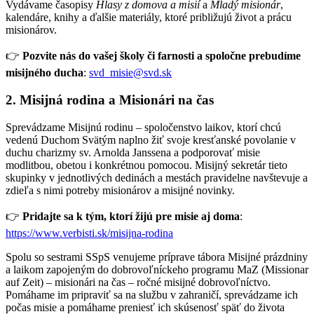
Vydávame časopisy
Hlasy z domova a misií
a
Mladý misionár
,
kalendáre, knihy a ďalšie materiály, ktoré približujú život a prácu
misionárov.
👉
Pozvite nás do vašej školy či farnosti a spoločne prebudíme
misijného ducha
:
svd_misie@svd.sk
2. Misijná rodina a Misionári na čas
Sprevádzame Misijnú rodinu – spoločenstvo laikov, ktorí chcú
vedenú Duchom Svätým naplno žiť svoje kresťanské povolanie v
duchu charizmy sv. Arnolda Janssena a podporovať misie
modlitbou, obetou i konkrétnou pomocou. Misijný sekretár tieto
skupinky v jednotlivých dedinách a mestách pravidelne navštevuje a
zdieľa s nimi potreby misionárov a misijné novinky.
👉
Pridajte sa k tým, ktorí žijú pre misie aj doma
:
https://www.verbisti.sk/misijna-rodina
Spolu so sestrami SSpS venujeme príprave tábora Misijné prázdniny
a laikom zapojeným do dobrovoľníckeho programu MaZ (Missionar
auf Zeit) – misionári na čas – ročné misijné dobrovoľníctvo.
Pomáhame im pripraviť sa na službu v zahraničí, sprevádzame ich
počas misie a pomáhame preniesť ich skúsenosť späť do života