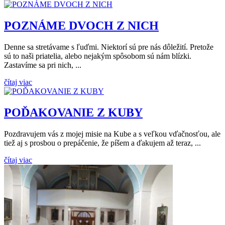
POZNÁME DVOCH Z NICH
Denne sa stretávame s ľuďmi. Niektorí sú pre nás dôležití. Pretože
sú to naši priatelia, alebo nejakým spôsobom sú nám blízki.
Zastavíme sa pri nich, ...
čítaj viac
POĎAKOVANIE Z KUBY
Pozdravujem vás z mojej misie na Kube a s veľkou vďačnosťou, ale
tiež aj s prosbou o prepáčenie, že píšem a ďakujem až teraz, ...
čítaj viac