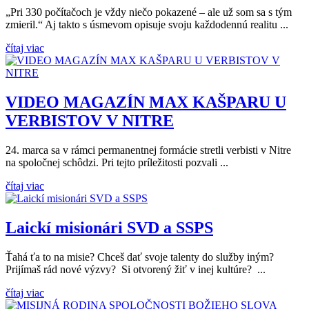
„Pri 330 počítačoch je vždy niečo pokazené – ale už som sa s tým
zmieril.“ Aj takto s úsmevom opisuje svoju každodennú realitu ...
čítaj viac
VIDEO MAGAZÍN MAX KAŠPARU U
VERBISTOV V NITRE
24. marca sa v rámci permanentnej formácie stretli verbisti v Nitre
na spoločnej schôdzi. Pri tejto príležitosti pozvali ...
čítaj viac
Laickí misionári SVD a SSPS
Ťahá ťa to na misie? Chceš dať svoje talenty do služby iným?
Prijímaš rád nové výzvy? Si otvorený žiť v inej kultúre? ...
čítaj viac