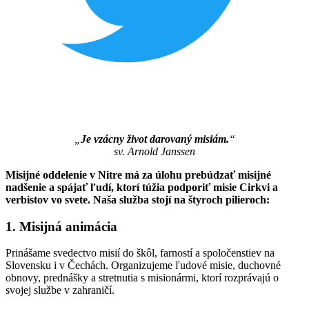
„
Je vzácny život darovaný misiám.
“
sv. Arnold Janssen
Misijné oddelenie v Nitre má za úlohu prebúdzať misijné
nadšenie a spájať ľudí, ktorí túžia podporiť misie Cirkvi a
verbistov vo svete. Naša služba stojí na štyroch pilieroch:
1. Misijná animácia
Prinášame svedectvo misií do škôl, farností a spoločenstiev na
Slovensku i v Čechách. Organizujeme ľudové misie, duchovné
obnovy, prednášky a stretnutia s misionármi, ktorí rozprávajú o
svojej službe v zahraničí.