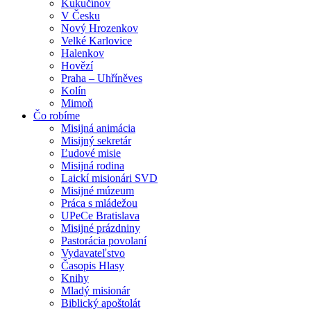
Kukučínov
V Česku
Nový Hrozenkov
Velké Karlovice
Halenkov
Hovězí
Praha – Uhříněves
Kolín
Mimoň
Čo robíme
Misijná animácia
Misijný sekretár
Ľudové misie
Misijná rodina
Laickí misionári SVD
Misijné múzeum
Práca s mládežou
UPeCe Bratislava
Misijné prázdniny
Pastorácia povolaní
Vydavateľstvo
Časopis Hlasy
Knihy
Mladý misionár
Biblický apoštolát