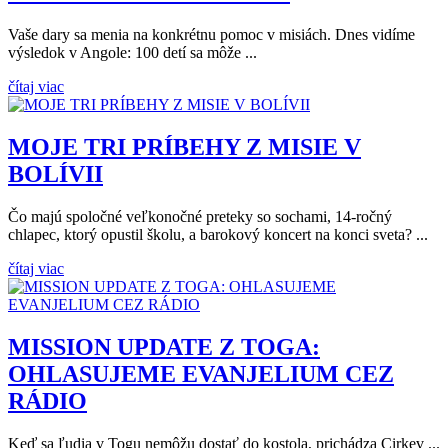
Vaše dary sa menia na konkrétnu pomoc v misiách. Dnes vidíme
výsledok v Angole: 100 detí sa môže ...
čítaj viac
MOJE TRI PRÍBEHY Z MISIE V
BOLÍVII
Čo majú spoločné veľkonočné preteky so sochami, 14-ročný
chlapec, ktorý opustil školu, a barokový koncert na konci sveta? ...
čítaj viac
MISSION UPDATE Z TOGA:
OHLASUJEME EVANJELIUM CEZ
RÁDIO
Keď sa ľudia v Togu nemôžu dostať do kostola, prichádza Cirkev ...