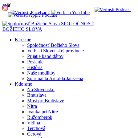
späť
SPOLOČNOSŤ
BOŽIEHO SLOVA
Kto sme
Spoločnosť Božieho Slova
Verbisti Slovenskej provincie
Prijatie kandidátov
Poslanie
História
Naše modlitby
Spiritualita Arnolda Janssena
Kde sme
Na Slovensku
Bratislava
Most pri Bratislave
Nitra
Ivanka pri Nitre
Ružomberok
Vidiná
Terchová
Cerová