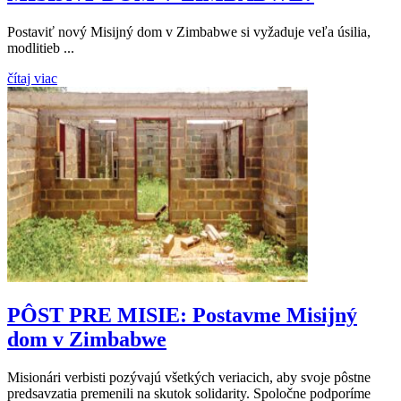
Postaviť nový Misijný dom v Zimbabwe si vyžaduje veľa úsilia,
modlitieb ...
čítaj viac
PÔST PRE MISIE: Postavme Misijný
dom v Zimbabwe
Misionári verbisti pozývajú všetkých veriacich, aby svoje pôstne
predsavzatia premenili na skutok solidarity. Spoločne podporíme