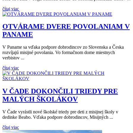
čítaj viac
OTVÁRAME DVERE POVOLANIAM V
PANAME
V Paname sa vďaka podpore dobrodincov zo Slovenska a Česka
rozvíjajú misijné povolania. Vo formačnom dome miestnych
verbistov ...
čítaj viac
V ČADE DOKONČILI TRIEDY PRE
MALÝCH ŠKOLÁKOV
V Čade vyrástli nové školské triedy pre deti z misijnej školy v
dedinke Beabo. Vďaka podpore dobrodincov, Misijných ...
čítaj viac