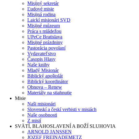
Misijný sekretár
Ľudové misie
Misijná rodina
Laickí misionári SVD
Misijné múzeum
Práca s mládežou
UPeCe Bratislava
Misijné prázdniny
Pastorácia povolaní
Vydavateľstvo
Časopis Hlasy
Naše knihy
Mladý Misionár
Biblický apoštolát
Biblický koordinátor
Obnova – Renew
Materiály na stiahnutie
Misie
Naši misionári
Slovenskí a českí verbisti v misiách
Naše osobnosti
Z misií
SVÄTÍ, BLAHOSLAVENÍ A BOŽÍ SLUHOVIA
ARNOLD JANSSEN
JOZEF FREINADEMETZ