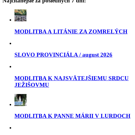
Najčítanejšie za posledných 7 dní:
MODLITBA A LITÁNIE ZA ZOMRELÝCH
SLOVO PROVINCIÁLA / august 2026
MODLITBA K NAJSVÄTEJŠIEMU SRDCU
JEŽIŠOVMU
MODLITBA K PANNE MÁRII V LURDOCH