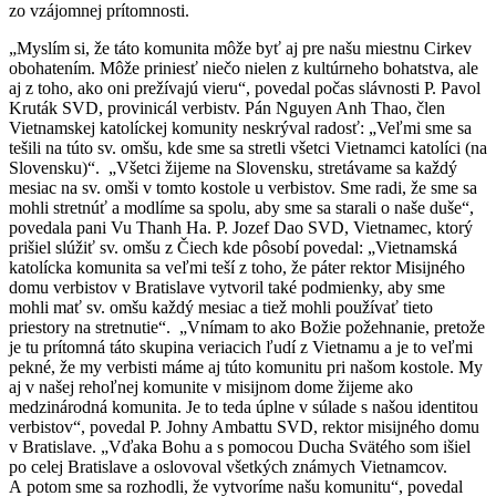
zo vzájomnej prítomnosti.
„Myslím si, že táto komunita môže byť aj pre našu miestnu Cirkev
obohatením. Môže priniesť niečo nielen z kultúrneho bohatstva, ale
aj z toho, ako oni prežívajú vieru“, povedal počas slávnosti P. Pavol
Kruták SVD, provinicál verbistv. Pán Nguyen Anh Thao, člen
Vietnamskej katolíckej komunity neskrýval radosť: „Veľmi sme sa
tešili na túto sv. omšu, kde sme sa stretli všetci Vietnamci katolíci (na
Slovensku)“. „Všetci žijeme na Slovensku, stretávame sa každý
mesiac na sv. omši v tomto kostole u verbistov. Sme radi, že sme sa
mohli stretnúť a modlíme sa spolu, aby sme sa starali o naše duše“,
povedala pani Vu Thanh Ha. P. Jozef Dao SVD, Vietnamec, ktorý
prišiel slúžiť sv. omšu z Čiech kde pôsobí povedal: „Vietnamská
katolícka komunita sa veľmi teší z toho, že páter rektor Misijného
domu verbistov v Bratislave vytvoril také podmienky, aby sme
mohli mať sv. omšu každý mesiac a tiež mohli používať tieto
priestory na stretnutie“. „Vnímam to ako Božie požehnanie, pretože
je tu prítomná táto skupina veriacich ľudí z Vietnamu a je to veľmi
pekné, že my verbisti máme aj túto komunitu pri našom kostole. My
aj v našej rehoľnej komunite v misijnom dome žijeme ako
medzinárodná komunita. Je to teda úplne v súlade s našou identitou
verbistov“, povedal P. Johny Ambattu SVD, rektor misijného domu
v Bratislave. „Vďaka Bohu a s pomocou Ducha Svätého som išiel
po celej Bratislave a oslovoval všetkých známych Vietnamcov.
A potom sme sa rozhodli, že vytvoríme našu komunitu“, povedal