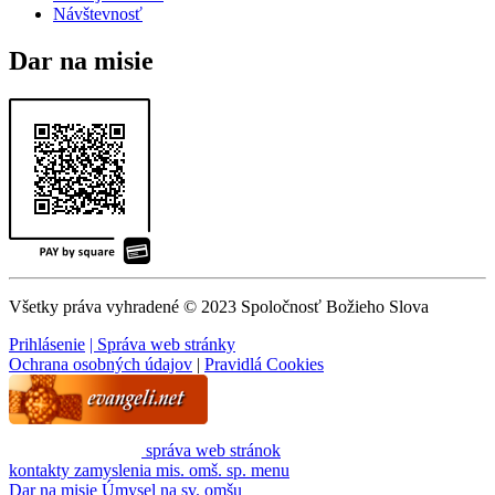
Návštevnosť
Dar na misie
Všetky práva vyhradené © 2023 Spoločnosť Božieho Slova
Prihlásenie
| Správa web stránky
Ochrana osobných údajov
|
Pravidlá Cookies
správa web stránok
kontakty
zamyslenia
mis. omš. sp.
menu
Dar na misie
Úmysel na sv. omšu