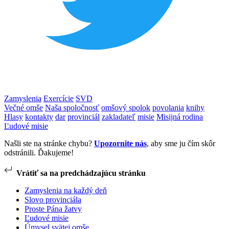
Zamyslenia
Exercície
SVD
Večné omše
Naša spoločnosť
omšový spolok
povolania
knihy
Hlasy
kontakty
dar
provinciál
zakladateľ
misie
Misijná rodina
Ľudové misie
Našli ste na stránke chybu?
Upozornite nás
, aby sme ju čím skôr
odstránili. Ďakujeme!
Vrátiť sa na predchádzajúcu stránku
Zamyslenia na každý deň
Slovo provinciála
Proste Pána žatvy
Ľudové misie
Úmysel svätej omše