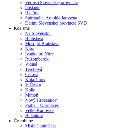
Verbisti Slovenskej provincie
Poslanie
História
Spiritualita Arnolda Janssena
Dejiny Slovenskej provincie SVD
Kde sme
Na Slovensku
Bratislava
Most pri Bratislave
Nitra
Ivanka pri Nitre
Ružomberok
Vidiná
Terchová
Cerová
Kukučínov
V Česku
Kolín
Mimoň
Nový Hrozenkov
Praha – Uhříněves
Velké Karlovice
Halenkov
Čo robíme
Misijná animácia