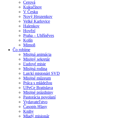
Cerová
Kukučínov
V Česku
Nový Hrozenkov
Velké Karlovice
Halenkov
Hovězí
Praha – Uhříněves
Kolín
Mimoň
Čo robíme
Misijná animácia
Misijný sekretár
Ľudové misie
Misijná rodina
Laickí misionári SVD
Misijné múzeum
Práca s mládežou
UPeCe Bratislava
Misijné prázdniny
Pastorácia povolaní
Vydavateľstvo
Časopis Hlasy
Knihy
Mladý misionár