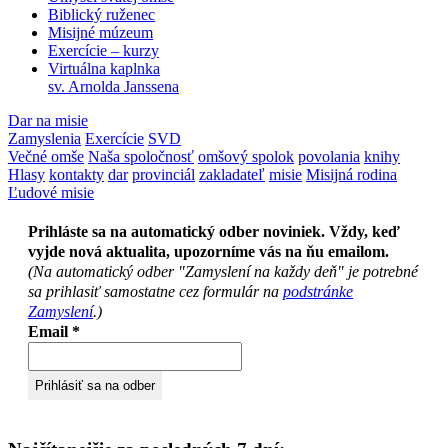
Biblický ruženec
Misijné múzeum
Exercície – kurzy
Virtuálna kaplnka
sv. Arnolda Janssena
Dar na misie
Zamyslenia
Exercície
SVD
Večné omše
Naša spoločnosť
omšový spolok
povolania
knihy
Hlasy
kontakty
dar
provinciál
zakladateľ
misie
Misijná rodina
Ľudové misie
Prihláste sa na automatický odber noviniek. Vždy, keď
vyjde nová aktualita, upozorníme vás na ňu emailom.
(Na automatický odber "Zamyslení na každy deň" je potrebné
sa prihlasiť samostatne cez formulár na
podstránke
Zamyslení
.)
Email
*