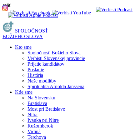
späť
SPOLOČNOSŤ
BOŽIEHO SLOVA
Kto sme
Spoločnosť Božieho Slova
Verbisti Slovenskej provincie
Prijatie kandidátov
Poslanie
História
Naše modlitby
Spiritualita Arnolda Janssena
Kde sme
Na Slovensku
Bratislava
Most pri Bratislave
Nitra
Ivanka pri Nitre
Ružomberok
Vidiná
Terchová