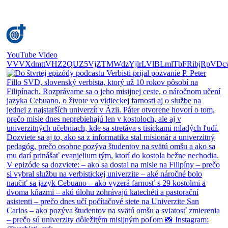
YouTube Video
VVVXdmttVHZ2QUZ5VjZTMWdzYjlrLVlBLmlTbFRibjRpVDc