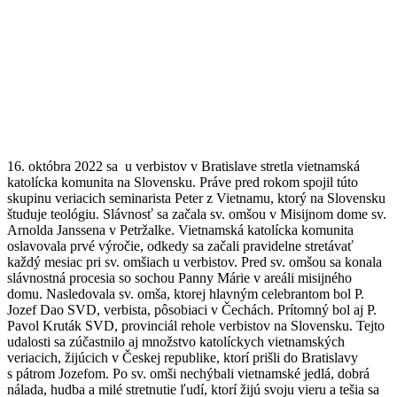
16. októbra 2022 sa u verbistov v Bratislave stretla vietnamská
katolícka komunita na Slovensku. Práve pred rokom spojil túto
skupinu veriacich seminarista Peter z Vietnamu, ktorý na Slovensku
študuje teológiu. Slávnosť sa začala sv. omšou v Misijnom dome sv.
Arnolda Janssena v Petržalke. Vietnamská katolícka komunita
oslavovala prvé výročie, odkedy sa začali pravidelne stretávať
každý mesiac pri sv. omšiach u verbistov. Pred sv. omšou sa konala
slávnostná procesia so sochou Panny Márie v areáli misijného
domu. Nasledovala sv. omša, ktorej hlavným celebrantom bol P.
Jozef Dao SVD, verbista, pôsobiaci v Čechách. Prítomný bol aj P.
Pavol Kruták SVD, provinciál rehole verbistov na Slovensku. Tejto
udalosti sa zúčastnilo aj množstvo katolíckych vietnamských
veriacich, žijúcich v Českej republike, ktorí prišli do Bratislavy
s pátrom Jozefom. Po sv. omši nechýbali vietnamské jedlá, dobrá
nálada, hudba a milé stretnutie ľudí, ktorí žijú svoju vieru a tešia sa