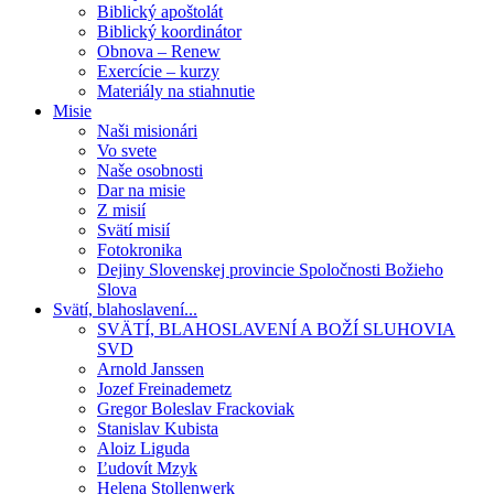
Biblický apoštolát
Biblický koordinátor
Obnova – Renew
Exercície – kurzy
Materiály na stiahnutie
Misie
Naši misionári
Vo svete
Naše osobnosti
Dar na misie
Z misií
Svätí misií
Fotokronika
Dejiny Slovenskej provincie Spoločnosti Božieho
Slova
Svätí, blahoslavení...
SVÄTÍ, BLAHOSLAVENÍ A BOŽÍ SLUHOVIA
SVD
Arnold Janssen
Jozef Freinademetz
Gregor Boleslav Frackoviak
Stanislav Kubista
Aloiz Liguda
Ľudovít Mzyk
Helena Stollenwerk