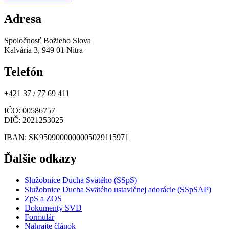
Adresa
Spoločnosť Božieho Slova
Kalvária 3, 949 01 Nitra
Telefón
+421 37 / 77 69 411
IČO
: 00586757
DIČ
: 2021253025
IBAN
: SK9509000000005029115971
Ďalšie odkazy
Služobnice Ducha Svätého (SSpS)
Služobnice Ducha Svätého ustavičnej adorácie (SSpSAP)
ZpS a ZOS
Dokumenty SVD
Formulár
Nahrajte článok