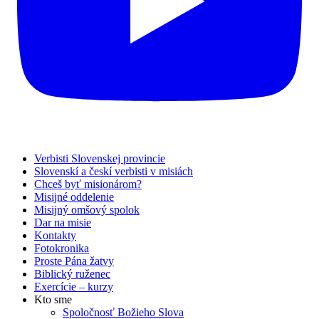
Verbisti Slovenskej provincie
Slovenskí a českí verbisti v misiách
Chceš byť misionárom?
Misijné oddelenie
Misijný omšový spolok
Dar na misie
Kontakty
Fotokronika
Proste Pána žatvy
Biblický ruženec
Exercície – kurzy
Kto sme
Spoločnosť Božieho Slova