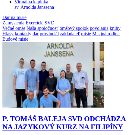
Virtuálna kaplnka
sv. Arnolda Janssena
Dar na misie
Zamyslenia
Exercície
SVD
Večné omše
Naša spoločnosť
omšový spolok
povolania
knihy
Hlasy
kontakty
dar
provinciál
zakladateľ
misie
Misijná rodina
Ľudové misie
P. TOMÁŠ BALEJA SVD ODCHÁDZA
NA JAZYKOVÝ KURZ NA FILIPÍNY