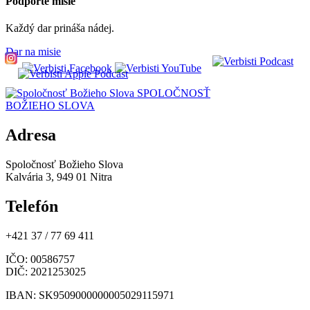
Podporte misie
Každý dar prináša nádej.
Dar na misie
SPOLOČNOSŤ
BOŽIEHO SLOVA
Adresa
Spoločnosť Božieho Slova
Kalvária 3, 949 01 Nitra
Telefón
+421 37 / 77 69 411
IČO
: 00586757
DIČ
: 2021253025
IBAN
: SK9509000000005029115971