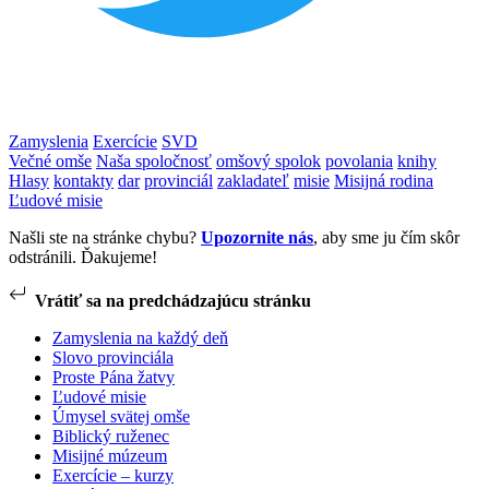
Zamyslenia
Exercície
SVD
Večné omše
Naša spoločnosť
omšový spolok
povolania
knihy
Hlasy
kontakty
dar
provinciál
zakladateľ
misie
Misijná rodina
Ľudové misie
Našli ste na stránke chybu?
Upozornite nás
, aby sme ju čím skôr
odstránili. Ďakujeme!
Vrátiť sa na predchádzajúcu stránku
Zamyslenia na každý deň
Slovo provinciála
Proste Pána žatvy
Ľudové misie
Úmysel svätej omše
Biblický ruženec
Misijné múzeum
Exercície – kurzy