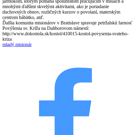
jarmokom, ktorým pomáha spolubratom pracujúcim v misiách a
mnohými ďalšími skvelými aktivitami, ako je poriadanie
duchovných obnov, rozličných kurzov o povolaní, materským
centrom bábätko, atď.
Ďalšia komunita misionárov v Bratislave spravuje petržalskú farnosť
Povýšenia sv. Kríža na Daliborovom námestí:
http://www.dokostola.sk/kostol/410015-kostol-povysenia-svateho-
kriza
mladý misionár