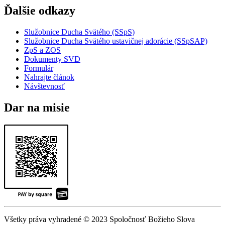
Ďalšie odkazy
Služobnice Ducha Svätého (SSpS)
Služobnice Ducha Svätého ustavičnej adorácie (SSpSAP)
ZpS a ZOS
Dokumenty SVD
Formulár
Nahrajte článok
Návštevnosť
Dar na misie
Všetky práva vyhradené © 2023 Spoločnosť Božieho Slova