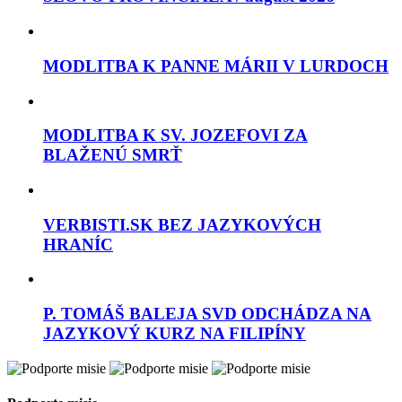
MODLITBA K PANNE MÁRII V LURDOCH
MODLITBA K SV. JOZEFOVI ZA
BLAŽENÚ SMRŤ
VERBISTI.SK BEZ JAZYKOVÝCH
HRANÍC
P. TOMÁŠ BALEJA SVD ODCHÁDZA NA
JAZYKOVÝ KURZ NA FILIPÍNY