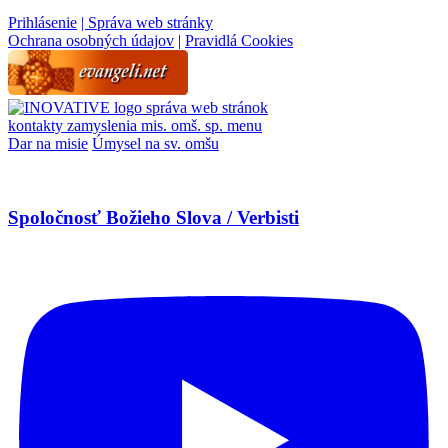
Prihlásenie
| Správa web stránky
Ochrana osobných údajov
|
Pravidlá Cookies
správa web stránok
kontakty
zamyslenia
mis. omš. sp.
menu
Dar na misie
Úmysel na sv. omšu
Spoločnosť Božieho Slova / Verbisti