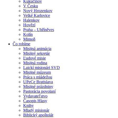
Kukučínov
V Česku
Nový Hrozenkov
Velké Karlovice
Halenkov
Hovězí
Praha – Uhříněves
Kolín
Mimoň
Čo robíme
Misijná animácia
Misijný sekretár
Ľudové misie
Misijná rodina
Laickí misionári SVD
Misijné múzeum
Práca s mládežou
UPeCe Bratislava
Misijné prázdniny
Pastorácia povolaní
Vydavateľstvo
Časopis Hlasy
Knihy
Mladý misionár
Biblický apoštolát