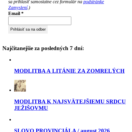
sa prihlasiť samostatne cez formulár na
podstránke
Zamyslení
.)
Email
*
Najčítanejšie za posledných 7 dní:
MODLITBA A LITÁNIE ZA ZOMRELÝCH
MODLITBA K NAJSVÄTEJŠIEMU SRDCU
JEŽIŠOVMU
SLOVO PROVINCIÁLA / august 2026