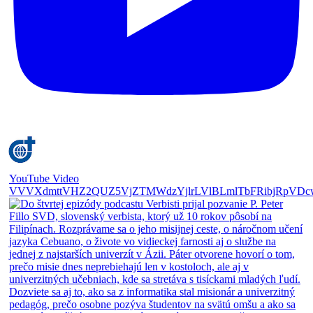
YouTube Video
VVVXdmttVHZ2QUZ5VjZTMWdzYjlrLVlBLmlTbFRibjRpVDc