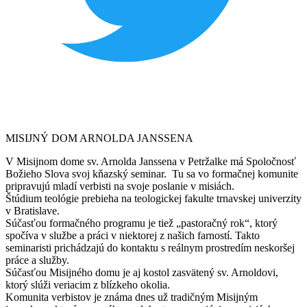
MISIJNÝ DOM ARNOLDA JANSSENA
V Misijnom dome sv. Arnolda Janssena v Petržalke má Spoločnosť
Božieho Slova svoj kňazský seminar. Tu sa vo formačnej komunite
pripravujú mladí verbisti na svoje poslanie v misiách.
Štúdium teológie prebieha na teologickej fakulte trnavskej univerzity
v Bratislave.
Súčasťou formačného programu je tiež „pastoračný rok“, ktorý
spočíva v službe a práci v niektorej z našich farností. Takto
seminaristi prichádzajú do kontaktu s reálnym prostredím neskoršej
práce a služby.
Súčasťou Misijného domu je aj kostol zasvätený sv. Arnoldovi,
ktorý slúži veriacim z blízkeho okolia.
Komunita verbistov je známa dnes už tradičným Misijným