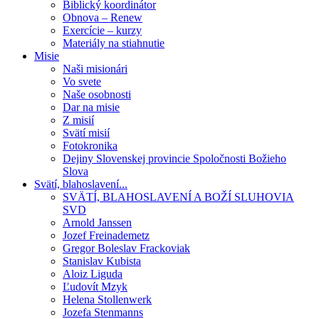
Biblický koordinátor
Obnova – Renew
Exercície – kurzy
Materiály na stiahnutie
Misie
Naši misionári
Vo svete
Naše osobnosti
Dar na misie
Z misií
Svätí misií
Fotokronika
Dejiny Slovenskej provincie Spoločnosti Božieho
Slova
Svätí, blahoslavení...
SVÄTÍ, BLAHOSLAVENÍ A BOŽÍ SLUHOVIA
SVD
Arnold Janssen
Jozef Freinademetz
Gregor Boleslav Frackoviak
Stanislav Kubista
Aloiz Liguda
Ľudovít Mzyk
Helena Stollenwerk
Jozefa Stenmanns