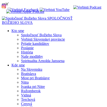
späť
SPOLOČNOSŤ
BOŽIEHO SLOVA
Kto sme
Spoločnosť Božieho Slova
Verbisti Slovenskej provincie
Prijatie kandidátov
Poslanie
História
Naše modlitby
Spiritualita Arnolda Janssena
Kde sme
Na Slovensku
Bratislava
Most pri Bratislave
Nitra
Ivanka pri Nitre
Ružomberok
Vidiná
Terchová
Cerová