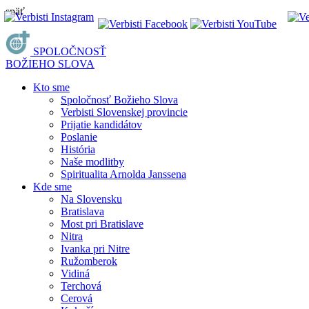
späť
SPOLOČNOSŤ
BOŽIEHO SLOVA
Kto sme
Spoločnosť Božieho Slova
Verbisti Slovenskej provincie
Prijatie kandidátov
Poslanie
História
Naše modlitby
Spiritualita Arnolda Janssena
Kde sme
Na Slovensku
Bratislava
Most pri Bratislave
Nitra
Ivanka pri Nitre
Ružomberok
Vidiná
Terchová
Cerová