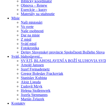
Biblický koordinátor
Obnova – Renew
Exercície – kurzy
Materiály na stiahnutie
Misie
Naši misionári
Vo svete
Naše osobnosti
Dar na misie
Z misií
Svätí misií
Fotokronika
Dejiny Slovenskej provincie Spoločnosti Božieho Slova
Svätí, blahoslavení...
SVÄTÍ, BLAHOSLAVENÍ A BOŽÍ SLUHOVIA SV
Arnold Janssen
Jozef Freinademetz
Gregor Boleslav Frackoviak
Stanislav Kubista
Aloiz Liguda
Ľudovít Mzyk
Helena Stollenwerk
Jozefa Stenmanns
Marián Żelazek
Kontakty