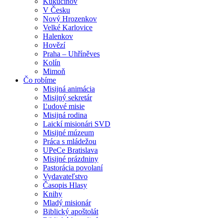
Kukučínov
V Česku
Nový Hrozenkov
Velké Karlovice
Halenkov
Hovězí
Praha – Uhříněves
Kolín
Mimoň
Čo robíme
Misijná animácia
Misijný sekretár
Ľudové misie
Misijná rodina
Laickí misionári SVD
Misijné múzeum
Práca s mládežou
UPeCe Bratislava
Misijné prázdniny
Pastorácia povolaní
Vydavateľstvo
Časopis Hlasy
Knihy
Mladý misionár
Biblický apoštolát