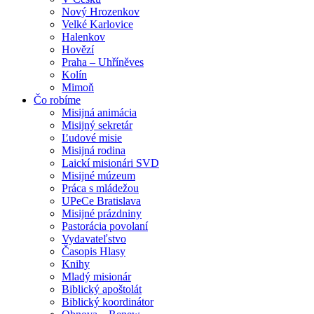
Nový Hrozenkov
Velké Karlovice
Halenkov
Hovězí
Praha – Uhříněves
Kolín
Mimoň
Čo robíme
Misijná animácia
Misijný sekretár
Ľudové misie
Misijná rodina
Laickí misionári SVD
Misijné múzeum
Práca s mládežou
UPeCe Bratislava
Misijné prázdniny
Pastorácia povolaní
Vydavateľstvo
Časopis Hlasy
Knihy
Mladý misionár
Biblický apoštolát
Biblický koordinátor