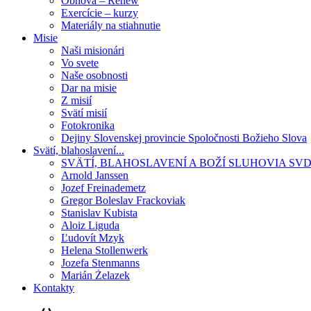
Obnova – Renew
Exercície – kurzy
Materiály na stiahnutie
Misie
Naši misionári
Vo svete
Naše osobnosti
Dar na misie
Z misií
Svätí misií
Fotokronika
Dejiny Slovenskej provincie Spoločnosti Božieho Slova
Svätí, blahoslavení...
SVÄTÍ, BLAHOSLAVENÍ A BOŽÍ SLUHOVIA SV
Arnold Janssen
Jozef Freinademetz
Gregor Boleslav Frackoviak
Stanislav Kubista
Aloiz Liguda
Ľudovít Mzyk
Helena Stollenwerk
Jozefa Stenmanns
Marián Żelazek
Kontakty