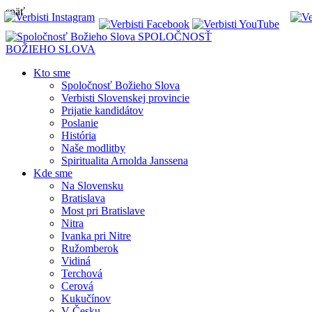
späť
SPOLOČNOSŤ
BOŽIEHO SLOVA
Kto sme
Spoločnosť Božieho Slova
Verbisti Slovenskej provincie
Prijatie kandidátov
Poslanie
História
Naše modlitby
Spiritualita Arnolda Janssena
Kde sme
Na Slovensku
Bratislava
Most pri Bratislave
Nitra
Ivanka pri Nitre
Ružomberok
Vidiná
Terchová
Cerová
Kukučínov
V Česku