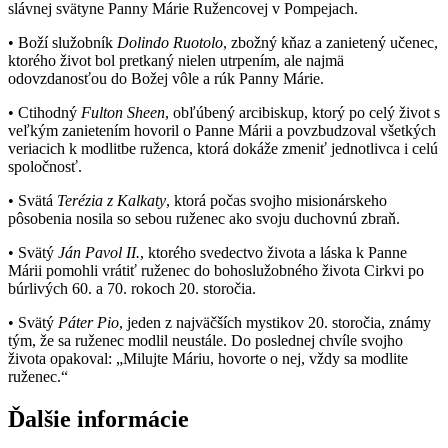
slávnej svätyne Panny Márie Ružencovej v Pompejach.
• Boží služobník
Dolindo Ruotolo
, zbožný kňaz a zanietený učenec,
ktorého život bol pretkaný nielen utrpením, ale najmä
odovzdanosťou do Božej vôle a rúk Panny Márie.
• Ctihodný
Fulton Sheen
, obľúbený arcibiskup, ktorý po celý život s
veľkým zanietením hovoril o Panne Márii a povzbudzoval všetkých
veriacich k modlitbe ruženca, ktorá dokáže zmeniť jednotlivca i celú
spoločnosť.
• Svätá
Terézia z Kalkaty
, ktorá počas svojho misionárskeho
pôsobenia nosila so sebou ruženec ako svoju duchovnú zbraň.
• Svätý
Ján Pavol II.
, ktorého svedectvo života a láska k Panne
Márii pomohli vrátiť ruženec do bohoslužobného života Cirkvi po
búrlivých 60. a 70. rokoch 20. storočia.
• Svätý
Páter Pio
, jeden z najväčších mystikov 20. storočia, známy
tým, že sa ruženec modlil neustále. Do poslednej chvíle svojho
života opakoval: „Milujte Máriu, hovorte o nej, vždy sa modlite
ruženec.“
Ďalšie informácie