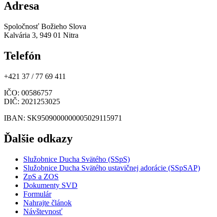
Adresa
Spoločnosť Božieho Slova
Kalvária 3, 949 01 Nitra
Telefón
+421 37 / 77 69 411
IČO
: 00586757
DIČ
: 2021253025
IBAN
: SK9509000000005029115971
Ďalšie odkazy
Služobnice Ducha Svätého (SSpS)
Služobnice Ducha Svätého ustavičnej adorácie (SSpSAP)
ZpS a ZOS
Dokumenty SVD
Formulár
Nahrajte článok
Návštevnosť