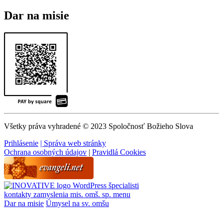
Dar na misie
Všetky práva vyhradené © 2023 Spoločnosť Božieho Slova
Prihlásenie
| Správa web stránky
Ochrana osobných údajov
|
Pravidlá Cookies
WordPress špecialisti
kontakty
zamyslenia
mis. omš. sp.
menu
Dar na misie
Úmysel na sv. omšu