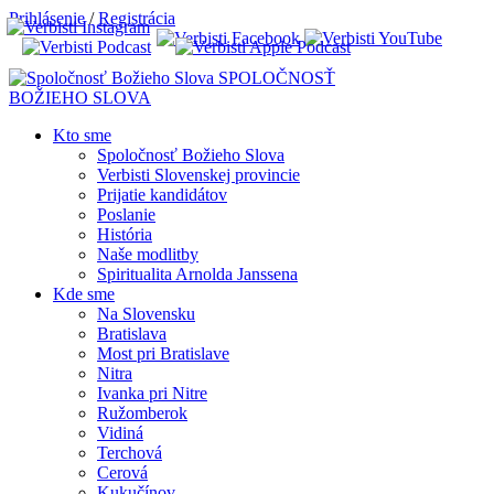
Prihlásenie
/
Registrácia
SPOLOČNOSŤ
BOŽIEHO SLOVA
Kto sme
Spoločnosť Božieho Slova
Verbisti Slovenskej provincie
Prijatie kandidátov
Poslanie
História
Naše modlitby
Spiritualita Arnolda Janssena
Kde sme
Na Slovensku
Bratislava
Most pri Bratislave
Nitra
Ivanka pri Nitre
Ružomberok
Vidiná
Terchová
Cerová
Kukučínov