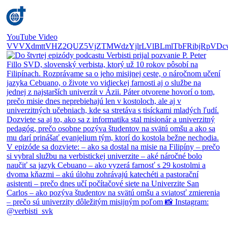
YouTube Video
VVVXdmttVHZ2QUZ5VjZTMWdzYjlrLVlBLmlTbFRibjRpVDc