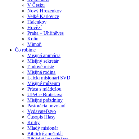
V Česku
Nový Hrozenkov
Velké Karlovice
Halenkov
Hovězí
Praha – Uhříněves
Kolín
Mimoň
Čo robíme
Misijná animácia
Misijný sekretár
Ľudové misie
Misijná rodina
Laickí misionári SVD
Misijné múzeum
Práca s mládežou
UPeCe Bratislava
Misijné prázdniny
Pastorácia povolaní
Vydavateľstvo
Časopis Hlasy
Knihy
Mladý misionár
Biblický apoštolát