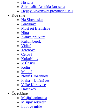
História
Spiritualita Arnolda Janssena
Dejiny Slovenskej provincie SVD
Kde sme
Na Slovensku
Bratislava
Most pri Bratislave
Nitra
Ivanka pri Nitre
Ružomberok
Vidiná
Terchová
Cerová
Kukučínov
V Česku
Kolín
Mimoň
Nový Hrozenkov
Praha – Uhříněves
Velké Karlovice
Halenkov
Čo robíme
Misijná animácia
Misijný sekretár
Ľudové misie