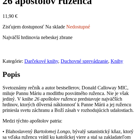
26 apoštolov ruženca
11,90
€
Zisťujem dostupnosť
Na sklade
Nedostupné
Najväčší hrdinovia nebeskej zbrane
Kategórie:
Darčekové knihy
,
Duchovné sprevádzanie
,
Knihy
Popis
Svetoznámy rečník a autor bestsellerov, Donald Calloway MIC,
miluje Pannu Máriu a modlitbu posvätného ruženca. Nie je však
jediný. V knihe
26 apoštolov ruženca
predstavuje najväčších
hrdinov, ktorých dôverná náklonnosť k Panne Márii a jej ružencu
priniesla svetu záchranu a Boží zásah v rozhodujúcich udalostiach.
Medzi týchto apoštolov patria:
• Blahoslavený
Bartolomej Longo
, bývalý satanistický kňaz, ktorý
sa vďaka ružencu vrátil ku katolíckej viere a stal sa zakladateľom