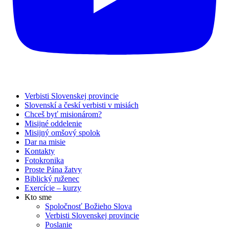
Verbisti Slovenskej provincie
Slovenskí a českí verbisti v misiách
Chceš byť misionárom?
Misijné oddelenie
Misijný omšový spolok
Dar na misie
Kontakty
Fotokronika
Proste Pána žatvy
Biblický ruženec
Exercície – kurzy
Kto sme
Spoločnosť Božieho Slova
Verbisti Slovenskej provincie
Poslanie