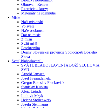
Biblický koordinátor
Obnova – Renew
Exercície – kurzy
Materiály na stiahnutie
Misie
Naši misionári
Vo svete
Naše osobnosti
Dar na misie
Z misií
Svätí misií
Fotokronika
Dejiny Slovenskej provincie Spoločnosti Božieho
Slova
Svätí, blahoslavení...
SVÄTÍ, BLAHOSLAVENÍ A BOŽÍ SLUHOVIA
SVD
Arnold Janssen
Jozef Freinademetz
Gregor Boleslav Frackoviak
Stanislav Kubista
Aloiz Liguda
Ľudovít Mzyk
Helena Stollenwerk
Jozefa Stenmanns