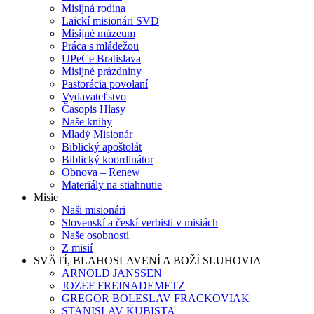
Misijná rodina
Laickí misionári SVD
Misijné múzeum
Práca s mládežou
UPeCe Bratislava
Misijné prázdniny
Pastorácia povolaní
Vydavateľstvo
Časopis Hlasy
Naše knihy
Mladý Misionár
Biblický apoštolát
Biblický koordinátor
Obnova – Renew
Materiály na stiahnutie
Misie
Naši misionári
Slovenskí a českí verbisti v misiách
Naše osobnosti
Z misií
SVÄTÍ, BLAHOSLAVENÍ A BOŽÍ SLUHOVIA
ARNOLD JANSSEN
JOZEF FREINADEMETZ
GREGOR BOLESLAV FRACKOVIAK
STANISLAV KUBISTA