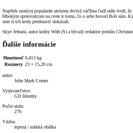
Napfiek rastúcej popularite ateizmu drvivá väčšina ľudí stále tvrdí, 
hlbokým sprievodcom na ceste k tomu, čo o sebe hovorí Boh sám. Kým 
sme si ich kedy predstaviť dokázali.
Skye Jethani, autor knihy With (S) a bývalý redaktor portálu
Christia
Ďalšie informácie
Hmotnosť
0,413 kg
Rozmery
23 × 15,20 cm
autor:
John Mark Comer
Vydavateľstvo:
GD Identity
Počet strán:
276
Väzba:
lepená / mäkká obálka