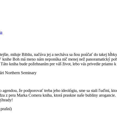
ia
e, miluje Bibliu, načúva jej a necháva sa ňou poúčať do takej hĺbky, ž
V knihe Boh má meno nám neponúka nič menej než panoramatický pohľa
 Táto kniha bude požehnaním pre váš život, lebo vás privedie priamo 
ári Northern Seminary
eho agendou, že podporovať treba jeho ideológiu, sme sa stali ľuďmi, kt
dza z pera Marka Comera kniha, ktorá praskne naše bubliny arogancie. 
výhrady!
 prašní)