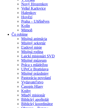
Nový Hrozenkov
Velké Karlovice
Halenkov
Hovězí
Praha – Uhříněves
Kolín
Mimoň
Čo robíme
Misijná animácia
Misijný sekretár
Ľudové misie
Misijná rodina
Laickí misionári SVD
Misijné múzeum
Práca s mládežou
UPeCe Bratislava
Misijné prázdniny
Pastorácia povolaní
Vydavateľstvo
Časopis Hlasy
Knihy
Mladý misionár
Biblický apoštolát
Biblický koordinátor