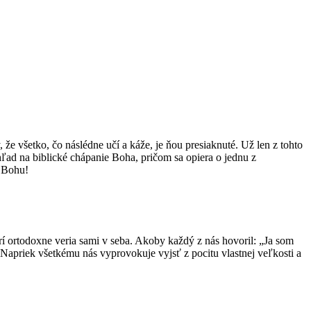
e všetko, čo náslédne učí a káže, je ňou presiaknuté. Už len z tohto
d na biblické chápanie Boha, pričom sa opiera o jednu z
k Bohu!
orí ortodoxne veria sami v seba. Akoby každý z nás hovoril: „Ja som
Napriek všetkému nás vyprovokuje vyjsť z pocitu vlastnej veľkosti a