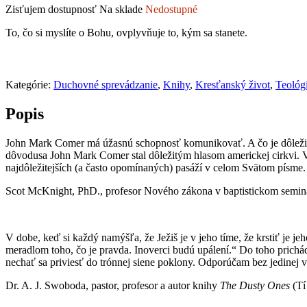
Zisťujem dostupnosť
Na sklade
Nedostupné
To, čo si myslíte o Bohu, ovplyvňuje to, kým sa stanete.
Kategórie:
Duchovné sprevádzanie
,
Knihy
,
Kresťanský život
,
Teológ
Popis
John Mark Comer má úžasnú schopnosť komunikovať. A čo je dôležitejši
dôvodusa John Mark Comer stal dôležitým hlasom americkej cirkvi. 
najdôležitejších (a často opomínaných) pasáží v celom Svätom písme.
Scot McKnight, PhD., profesor Nového zákona v baptistickom semin
V dobe, keď si každý namýšľa, že Ježiš je v jeho tíme, že krstiť je j
meradlom toho, čo je pravda. Inoverci budú upálení.“ Do toho prichá
nechať sa priviesť do trónnej siene poklony. Odporúčam bez jedinej 
Dr. A. J. Swoboda, pastor, profesor a autor knihy
The Dusty Ones
(Tí