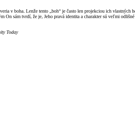
že veria v boha. Lenže tento „boh“ je často len projekciou ich vlastný
On sám tvrdí, že je, Jeho pravá identita a charakter sú veľmi odlišné
nity Today