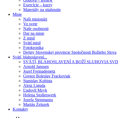
Obnova – Renew
Exercície – kurzy
Materiály na stiahnutie
Misie
Naši misionári
Vo svete
Naše osobnosti
Dar na misie
Z misií
Svätí misií
Fotokronika
Dejiny Slovenskej provincie Spoločnosti Božieho Slova
Svätí, blahoslavení...
SVÄTÍ, BLAHOSLAVENÍ A BOŽÍ SLUHOVIA SV
Arnold Janssen
Jozef Freinademetz
Gregor Boleslav Frackoviak
Stanislav Kubista
Aloiz Liguda
Ľudovít Mzyk
Helena Stollenwerk
Jozefa Stenmanns
Marián Żelazek
Kontakty