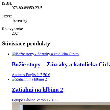
ISBN:
978-80-89959-23-5
Jazyk:
slovenský
Rok vydania:
2024
Súvisiace produkty
Božie stopy – Zázraky a katolícka Cir
Andreas Englisch
7,50
€
Zatiahni na hlbinu 2
Equipo Bíblico Verbo
12,10
€