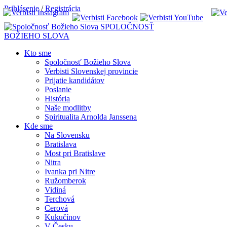
Prihlásenie
/
Registrácia
SPOLOČNOSŤ
BOŽIEHO SLOVA
Kto sme
Spoločnosť Božieho Slova
Verbisti Slovenskej provincie
Prijatie kandidátov
Poslanie
História
Naše modlitby
Spiritualita Arnolda Janssena
Kde sme
Na Slovensku
Bratislava
Most pri Bratislave
Nitra
Ivanka pri Nitre
Ružomberok
Vidiná
Terchová
Cerová
Kukučínov
V Česku