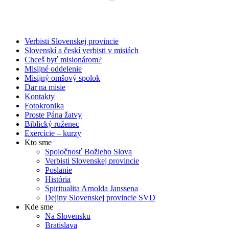
Verbisti Slovenskej provincie
Slovenskí a českí verbisti v misiách
Chceš byť misionárom?
Misijné oddelenie
Misijný omšový spolok
Dar na misie
Kontakty
Fotokronika
Proste Pána žatvy
Biblický ruženec
Exercície – kurzy
Kto sme
Spoločnosť Božieho Slova
Verbisti Slovenskej provincie
Poslanie
História
Spiritualita Arnolda Janssena
Dejiny Slovenskej provincie SVD
Kde sme
Na Slovensku
Bratislava