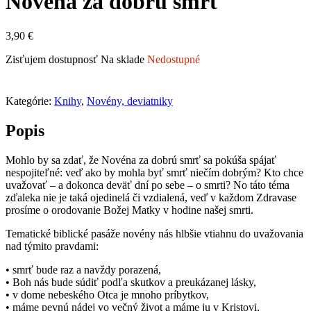
Novéna za dobrú smrť
3,90
€
Zisťujem dostupnosť
Na sklade
Nedostupné
Kategórie:
Knihy
,
Novény, deviatniky
Popis
Mohlo by sa zdať, že Novéna za dobrú smrť sa pokúša spájať
nespojiteľné: veď ako by mohla byť smrť niečím dobrým? Kto chce
uvažovať – a dokonca deväť dní po sebe – o smrti? No táto téma
zďaleka nie je taká ojedinelá či vzdialená, veď v každom Zdravase
prosíme o orodovanie Božej Matky v hodine našej smrti.
Tematické biblické pasáže novény nás hlbšie vtiahnu do uvažovania
nad týmito pravdami:
• smrť bude raz a navždy porazená,
• Boh nás bude súdiť podľa skutkov a preukázanej lásky,
• v dome nebeského Otca je mnoho príbytkov,
• máme pevnú nádej vo večný život a máme ju v Kristovi,