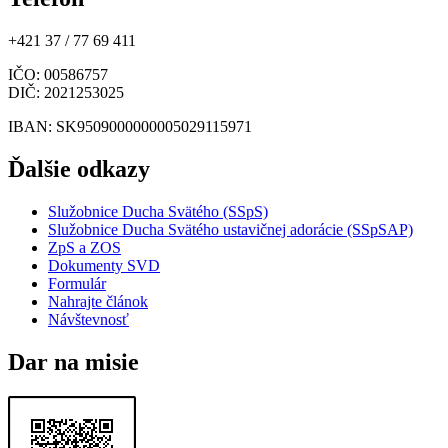
+421 37 / 77 69 411
IČO
: 00586757
DIČ
: 2021253025
IBAN
: SK9509000000005029115971
Ďalšie odkazy
Služobnice Ducha Svätého (SSpS)
Služobnice Ducha Svätého ustavičnej adorácie (SSpSAP)
ZpS a ZOS
Dokumenty SVD
Formulár
Nahrajte článok
Návštevnosť
Dar na misie