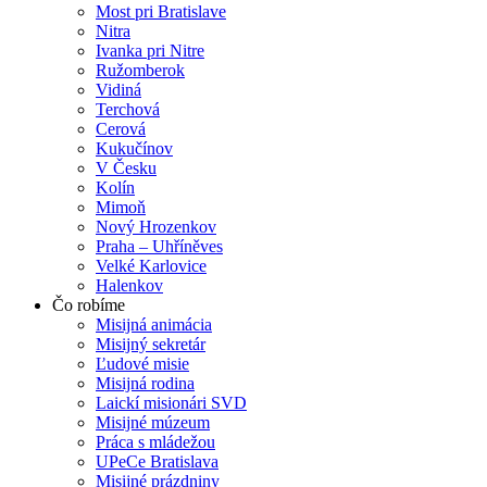
Most pri Bratislave
Nitra
Ivanka pri Nitre
Ružomberok
Vidiná
Terchová
Cerová
Kukučínov
V Česku
Kolín
Mimoň
Nový Hrozenkov
Praha – Uhříněves
Velké Karlovice
Halenkov
Čo robíme
Misijná animácia
Misijný sekretár
Ľudové misie
Misijná rodina
Laickí misionári SVD
Misijné múzeum
Práca s mládežou
UPeCe Bratislava
Misijné prázdniny