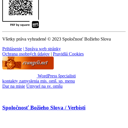
Všetky práva vyhradené © 2023 Spoločnosť Božieho Slova
Prihlásenie
| Správa web stránky
Ochrana osobných údajov
|
Pravidlá Cookies
WordPress špecialisti
kontakty
zamyslenia
mis. omš. sp.
menu
Dar na misie
Úmysel na sv. omšu
Spoločnosť Božieho Slova / Verbisti