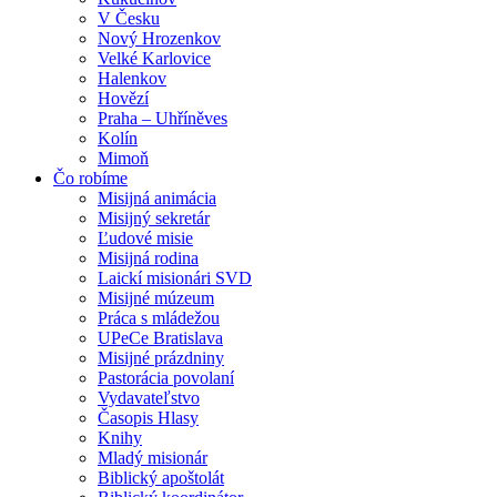
V Česku
Nový Hrozenkov
Velké Karlovice
Halenkov
Hovězí
Praha – Uhříněves
Kolín
Mimoň
Čo robíme
Misijná animácia
Misijný sekretár
Ľudové misie
Misijná rodina
Laickí misionári SVD
Misijné múzeum
Práca s mládežou
UPeCe Bratislava
Misijné prázdniny
Pastorácia povolaní
Vydavateľstvo
Časopis Hlasy
Knihy
Mladý misionár
Biblický apoštolát