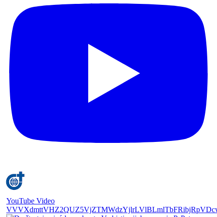
YouTube Video
VVVXdmttVHZ2QUZ5VjZTMWdzYjlrLVlBLmlTbFRibjRpVDc