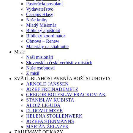
Pastorácia povolaní
Vydavateľstvo
Časopis Hlasy
Naše knihy
Mladý Misionár
Biblický apoštolát
Biblický koordinátor
Obnova – Renew
Materiály na stiahnutie
Misie
Naši misionári
Slovenskí a českí verbisti v misiách
Naše osobnosti
Z misií
SVÄTÍ, BLAHOSLAVENÍ A BOŽÍ SLUHOVIA
ARNOLD JANSSEN
JOZEF FREINADEMETZ
GREGOR BOLESLAV FRACKOVIAK
STANISLAV KUBISTA
ALOIZ LIGUDA
ĽUDOVÍT MZYK
HELENA STOLLENWERK
JOZEFA STENMANNS
MARIÁN ŻELAZEK
ZAUJÍMAVÉ ODKAZY