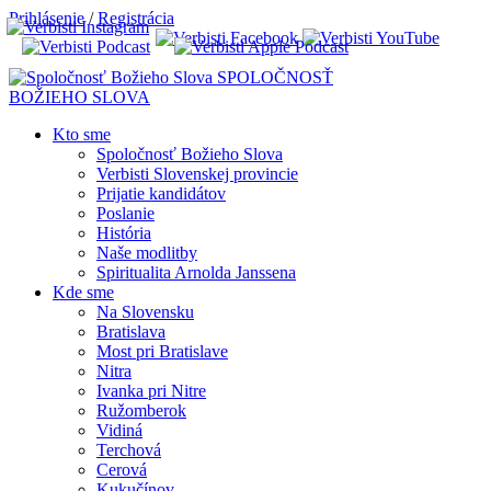
Prihlásenie
/
Registrácia
SPOLOČNOSŤ
BOŽIEHO SLOVA
Kto sme
Spoločnosť Božieho Slova
Verbisti Slovenskej provincie
Prijatie kandidátov
Poslanie
História
Naše modlitby
Spiritualita Arnolda Janssena
Kde sme
Na Slovensku
Bratislava
Most pri Bratislave
Nitra
Ivanka pri Nitre
Ružomberok
Vidiná
Terchová
Cerová
Kukučínov