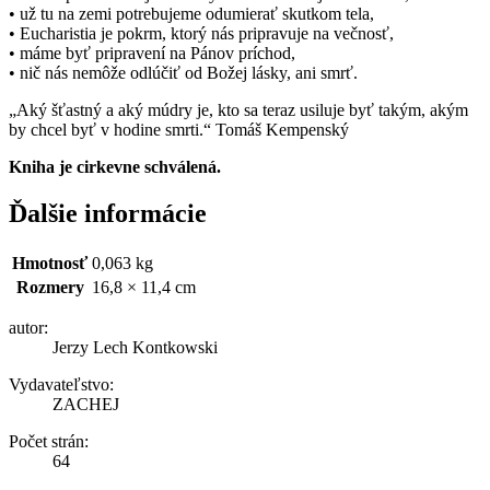
• už tu na zemi potrebujeme odumierať skutkom tela,
• Eucharistia je pokrm, ktorý nás pripravuje na večnosť,
• máme byť pripravení na Pánov príchod,
• nič nás nemôže odlúčiť od Božej lásky, ani smrť.
„Aký šťastný a aký múdry je, kto sa teraz usiluje byť takým, akým
by chcel byť v hodine smrti.“ Tomáš Kempenský
Kniha je
cirkevne schválená.
Ďalšie informácie
Hmotnosť
0,063 kg
Rozmery
16,8 × 11,4 cm
autor:
Jerzy Lech Kontkowski
Vydavateľstvo:
ZACHEJ
Počet strán:
64