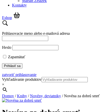
Marián Żelazek
Kontakty
Eshop
Prihlasovacie meno alebo e-mailová adresa
Heslo
Zapamätať
zatvoriť prihlasovanie
Vyhľadávanie produktov
×
Domov
/
Knihy
/
Novény, deviatniky
/ Novéna za dobrú smrť