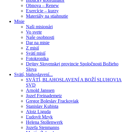
Biblický koordinátor
Obnova – Renew
Exercície – kurzy
Materiály na stiahnutie
Misie
Naši misionári
Vo svete
Naše osobnosti
Dar na misie
Z misií
Svätí misií
Fotokronika
Dejiny Slovenskej provincie Spoločnosti Božieho
Slova
Svätí, blahoslavení...
SVÄTÍ, BLAHOSLAVENÍ A BOŽÍ SLUHOVIA
SVD
Arnold Janssen
Jozef Freinademetz
Gregor Boleslav Frackoviak
Stanislav Kubista
Aloiz Liguda
Ľudovít Mzyk
Helena Stollenwerk
Jozefa Stenmanns