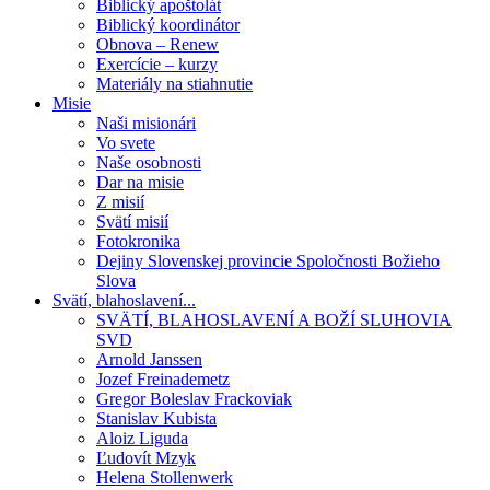
Biblický apoštolát
Biblický koordinátor
Obnova – Renew
Exercície – kurzy
Materiály na stiahnutie
Misie
Naši misionári
Vo svete
Naše osobnosti
Dar na misie
Z misií
Svätí misií
Fotokronika
Dejiny Slovenskej provincie Spoločnosti Božieho
Slova
Svätí, blahoslavení...
SVÄTÍ, BLAHOSLAVENÍ A BOŽÍ SLUHOVIA
SVD
Arnold Janssen
Jozef Freinademetz
Gregor Boleslav Frackoviak
Stanislav Kubista
Aloiz Liguda
Ľudovít Mzyk
Helena Stollenwerk