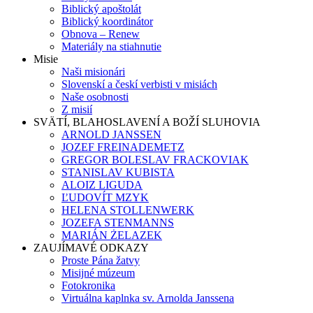
Biblický apoštolát
Biblický koordinátor
Obnova – Renew
Materiály na stiahnutie
Misie
Naši misionári
Slovenskí a českí verbisti v misiách
Naše osobnosti
Z misií
SVÄTÍ, BLAHOSLAVENÍ A BOŽÍ SLUHOVIA
ARNOLD JANSSEN
JOZEF FREINADEMETZ
GREGOR BOLESLAV FRACKOVIAK
STANISLAV KUBISTA
ALOIZ LIGUDA
ĽUDOVÍT MZYK
HELENA STOLLENWERK
JOZEFA STENMANNS
MARIÁN ŻELAZEK
ZAUJÍMAVÉ ODKAZY
Proste Pána žatvy
Misijné múzeum
Fotokronika
Virtuálna kaplnka sv. Arnolda Janssena