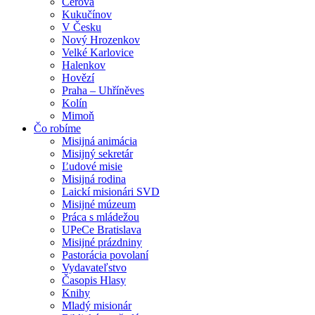
Cerová
Kukučínov
V Česku
Nový Hrozenkov
Velké Karlovice
Halenkov
Hovězí
Praha – Uhříněves
Kolín
Mimoň
Čo robíme
Misijná animácia
Misijný sekretár
Ľudové misie
Misijná rodina
Laickí misionári SVD
Misijné múzeum
Práca s mládežou
UPeCe Bratislava
Misijné prázdniny
Pastorácia povolaní
Vydavateľstvo
Časopis Hlasy
Knihy
Mladý misionár