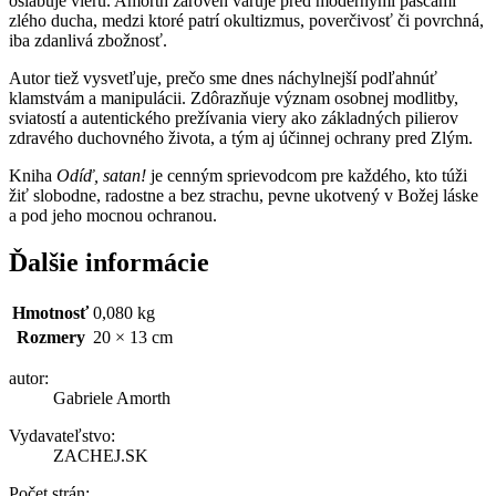
oslabuje vieru. Amorth zároveň varuje pred modernými pascami
zlého ducha, medzi ktoré patrí okultizmus, poverčivosť či povrchná,
iba zdanlivá zbožnosť.
Autor tiež vysvetľuje, prečo sme dnes náchylnejší podľahnúť
klamstvám a manipulácii. Zdôrazňuje význam osobnej modlitby,
sviatostí a autentického prežívania viery ako základných pilierov
zdravého duchovného života, a tým aj účinnej ochrany pred Zlým.
Kniha
Odíď, satan!
je cenným sprievodcom pre každého, kto túži
žiť slobodne, radostne a bez strachu, pevne ukotvený v Božej láske
a pod jeho mocnou ochranou.
Ďalšie informácie
Hmotnosť
0,080 kg
Rozmery
20 × 13 cm
autor:
Gabriele Amorth
Vydavateľstvo:
ZACHEJ.SK
Počet strán: