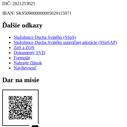
DIČ
: 2021253025
IBAN
: SK9509000000005029115971
Ďalšie odkazy
Služobnice Ducha Svätého (SSpS)
Služobnice Ducha Svätého ustavičnej adorácie (SSpSAP)
ZpS a ZOS
Dokumenty SVD
Formulár
Nahrajte článok
Návštevnosť
Dar na misie