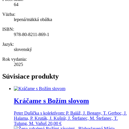
64
Väzba:
lepená/mäkká obálka
ISBN:
978-80-8211-869-1
Jazyk:
slovenský
Rok vydania:
2025
Súvisiace produkty
Kráčame s Božím slovom
Peter Dušička s kolektívom: P. Baláž, J. Begany, T. Gerboc, J.
Halama, P. Kruták, J. Kušnír, J. Štefanec, M. Štefanec, T.
Tulung, M. Vaňuš
20,00
€