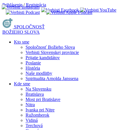
Prihlásenie
/
Registrácia
SPOLOČNOSŤ
BOŽIEHO SLOVA
Kto sme
Spoločnosť Božieho Slova
Verbisti Slovenskej provincie
Prijatie kandidátov
Poslanie
História
Naše modlitby
Spiritualita Arnolda Janssena
Kde sme
Na Slovensku
Bratislava
Most pri Bratislave
Nitra
Ivanka pri Nitre
Ružomberok
Vidiná
Terchová