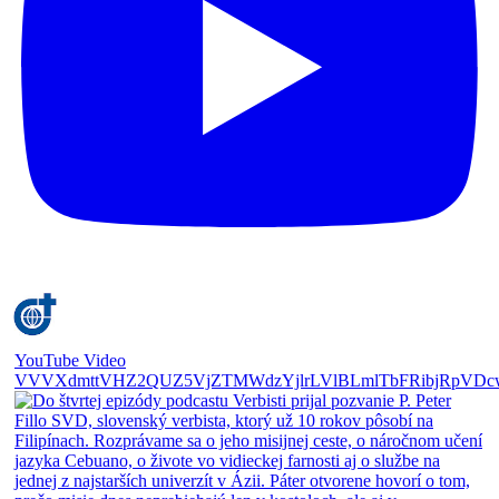
YouTube Video
VVVXdmttVHZ2QUZ5VjZTMWdzYjlrLVlBLmlTbFRibjRpVDc