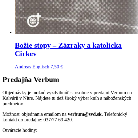
Božie stopy – Zázraky a katolícka
Cirkev
Andreas Englisch
7,50
€
Predajňa Verbum
Objednávky je možné vyzdvihnúť si osobne v predajni Verbum na
Kalvárii v Nitre. Nájdete tu tiež široký výber kníh a náboženských
predmetov.
Možnosť objednania emailom na
verbum@svd.sk
. Telefonický
kontakt do predajne: 037/77 69 420.
Otváracie hodiny: