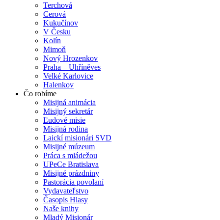
Terchová
Cerová
Kukučínov
V Česku
Kolín
Mimoň
Nový Hrozenkov
Praha – Uhříněves
Velké Karlovice
Halenkov
Čo robíme
Misijná animácia
Misijný sekretár
Ľudové misie
Misijná rodina
Laickí misionári SVD
Misijné múzeum
Práca s mládežou
UPeCe Bratislava
Misijné prázdniny
Pastorácia povolaní
Vydavateľstvo
Časopis Hlasy
Naše knihy
Mladý Misionár