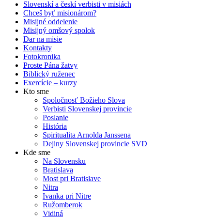
Slovenskí a českí verbisti v misiách
Chceš byť misionárom?
Misijné oddelenie
Misijný omšový spolok
Dar na misie
Kontakty
Fotokronika
Proste Pána žatvy
Biblický ruženec
Exercície – kurzy
Kto sme
Spoločnosť Božieho Slova
Verbisti Slovenskej provincie
Poslanie
História
Spiritualita Arnolda Janssena
Dejiny Slovenskej provincie SVD
Kde sme
Na Slovensku
Bratislava
Most pri Bratislave
Nitra
Ivanka pri Nitre
Ružomberok
Vidiná