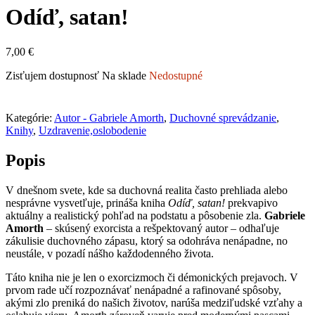
Odíď, satan!
7,00
€
Zisťujem dostupnosť
Na sklade
Nedostupné
Kategórie:
Autor - Gabriele Amorth
,
Duchovné sprevádzanie
,
Knihy
,
Uzdravenie,oslobodenie
Popis
V dnešnom svete, kde sa duchovná realita často prehliada alebo
nesprávne vysvetľuje, prináša kniha
Odíď, satan!
prekvapivo
aktuálny a realistický pohľad na podstatu a pôsobenie zla.
Gabriele
Amorth
– skúsený exorcista a rešpektovaný autor – odhaľuje
zákulisie duchovného zápasu, ktorý sa odohráva nenápadne, no
neustále, v pozadí nášho každodenného života.
Táto kniha nie je len o exorcizmoch či démonických prejavoch. V
prvom rade učí rozpoznávať nenápadné a rafinované spôsoby,
akými zlo preniká do našich životov, narúša medziľudské vzťahy a