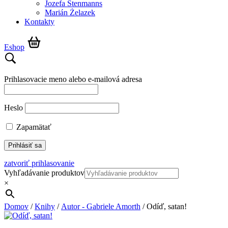
Jozefa Stenmanns
Marián Żelazek
Kontakty
Eshop
Prihlasovacie meno alebo e-mailová adresa
Heslo
Zapamätať
zatvoriť prihlasovanie
Vyhľadávanie produktov
×
Domov
/
Knihy
/
Autor - Gabriele Amorth
/ Odíď, satan!