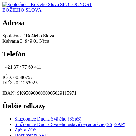
SPOLOČNOSŤ
BOŽIEHO SLOVA
Adresa
Spoločnosť Božieho Slova
Kalvária 3, 949 01 Nitra
Telefón
+421 37 / 77 69 411
IČO
: 00586757
DIČ
: 2021253025
IBAN
: SK9509000000005029115971
Ďalšie odkazy
Služobnice Ducha Svätého (SSpS)
Služobnice Ducha Svätého ustavičnej adorácie (SSpSAP)
ZpS a ZOS
Dokumenty SVD