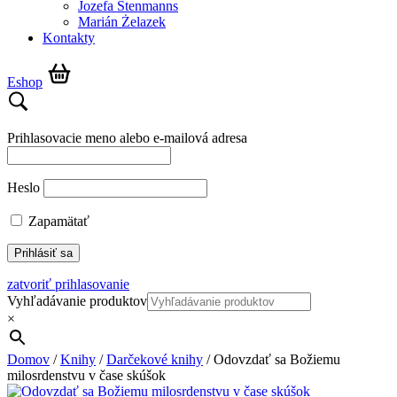
Jozefa Stenmanns
Marián Żelazek
Kontakty
Eshop
Prihlasovacie meno alebo e-mailová adresa
Heslo
Zapamätať
zatvoriť prihlasovanie
Vyhľadávanie produktov
×
Domov
/
Knihy
/
Darčekové knihy
/ Odovzdať sa Božiemu
milosrdenstvu v čase skúšok