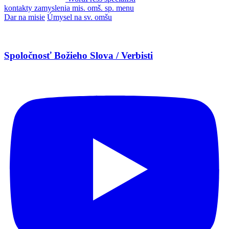
kontakty
zamyslenia
mis. omš. sp.
menu
Dar na misie
Úmysel na sv. omšu
Spoločnosť Božieho Slova / Verbisti