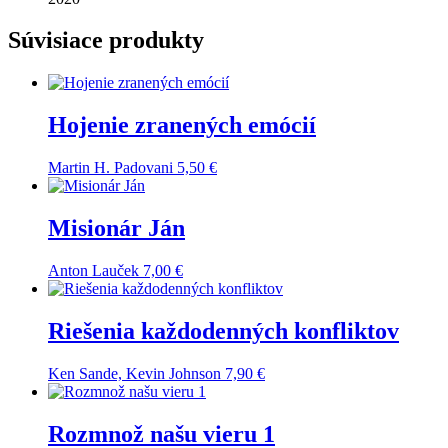
Súvisiace produkty
Hojenie zranených emócií
Martin H. Padovani
5,50
€
Misionár Ján
Anton Lauček
7,00
€
Riešenia každodenných konfliktov
Ken Sande, Kevin Johnson
7,90
€
Rozmnož našu vieru 1