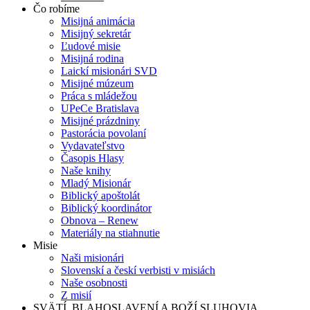
Čo robíme
Misijná animácia
Misijný sekretár
Ľudové misie
Misijná rodina
Laickí misionári SVD
Misijné múzeum
Práca s mládežou
UPeCe Bratislava
Misijné prázdniny
Pastorácia povolaní
Vydavateľstvo
Časopis Hlasy
Naše knihy
Mladý Misionár
Biblický apoštolát
Biblický koordinátor
Obnova – Renew
Materiály na stiahnutie
Misie
Naši misionári
Slovenskí a českí verbisti v misiách
Naše osobnosti
Z misií
SVÄTÍ, BLAHOSLAVENÍ A BOŽÍ SLUHOVIA