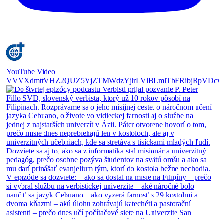
YouTube Video
VVVXdmttVHZ2QUZ5VjZTMWdzYjlrLVlBLmlTbFRibjRpVDc