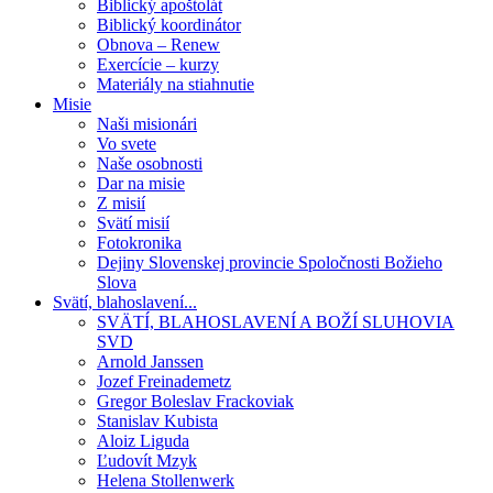
Biblický apoštolát
Biblický koordinátor
Obnova – Renew
Exercície – kurzy
Materiály na stiahnutie
Misie
Naši misionári
Vo svete
Naše osobnosti
Dar na misie
Z misií
Svätí misií
Fotokronika
Dejiny Slovenskej provincie Spoločnosti Božieho
Slova
Svätí, blahoslavení...
SVÄTÍ, BLAHOSLAVENÍ A BOŽÍ SLUHOVIA
SVD
Arnold Janssen
Jozef Freinademetz
Gregor Boleslav Frackoviak
Stanislav Kubista
Aloiz Liguda
Ľudovít Mzyk
Helena Stollenwerk