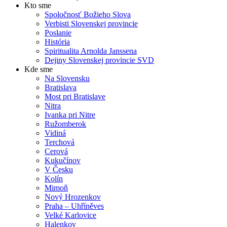
Kto sme
Spoločnosť Božieho Slova
Verbisti Slovenskej provincie
Poslanie
História
Spiritualita Arnolda Janssena
Dejiny Slovenskej provincie SVD
Kde sme
Na Slovensku
Bratislava
Most pri Bratislave
Nitra
Ivanka pri Nitre
Ružomberok
Vidiná
Terchová
Cerová
Kukučínov
V Česku
Kolín
Mimoň
Nový Hrozenkov
Praha – Uhříněves
Velké Karlovice
Halenkov