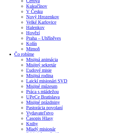
Cerová
Kukučínov
V Česku
Nový Hrozenkov
Velké Karlovice
Halenkov
Hovězí
Praha – Uhříněves
Kolín
Mimoň
Čo robíme
Misijná animácia
Misijný sekretár
Ľudové misie
Misijná rodina
Laickí misionári SVD
Misijné múzeum
Práca s mládežou
UPeCe Bratislava
Misijné prázdniny
Pastorácia povolaní
Vydavateľstvo
Časopis Hlasy
Knihy
Mladý misionár