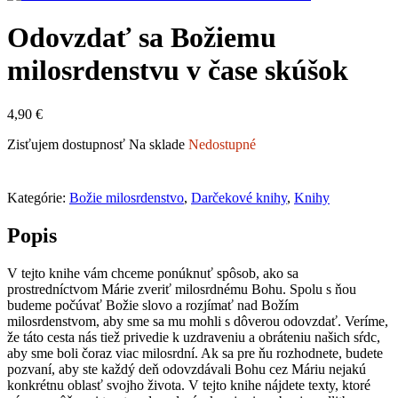
Odovzdať sa Božiemu
milosrdenstvu v čase skúšok
4,90
€
Zisťujem dostupnosť
Na sklade
Nedostupné
Kategórie:
Božie milosrdenstvo
,
Darčekové knihy
,
Knihy
Popis
V tejto knihe vám chceme ponúknuť spôsob, ako sa
prostredníctvom Márie zveriť milosrdnému Bohu. Spolu s ňou
budeme počúvať Božie slovo a rozjímať nad Božím
milosrdenstvom, aby sme sa mu mohli s dôverou odovzdať. Veríme,
že táto cesta nás tiež privedie k uzdraveniu a obráteniu našich sŕdc,
aby sme boli čoraz viac milosrdní. Ak sa pre ňu rozhodnete, budete
pozvaní, aby ste každý deň odovzdávali Bohu cez Máriu nejakú
konkrétnu oblasť svojho života. V tejto knihe nájdete texty, ktoré