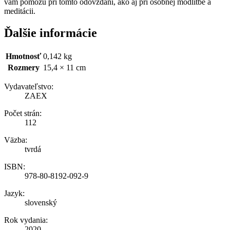
vám pomôžu pri tomto odovzdaní, ako aj pri osobnej modlitbe a
meditácii.
Ďalšie informácie
Hmotnosť
0,142 kg
Rozmery
15,4 × 11 cm
Vydavateľstvo:
ZAEX
Počet strán:
112
Väzba:
tvrdá
ISBN:
978-80-8192-092-9
Jazyk:
slovenský
Rok vydania:
2020