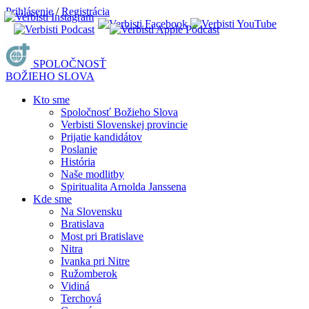
Prihlásenie
/
Registrácia
SPOLOČNOSŤ
BOŽIEHO SLOVA
Kto sme
Spoločnosť Božieho Slova
Verbisti Slovenskej provincie
Prijatie kandidátov
Poslanie
História
Naše modlitby
Spiritualita Arnolda Janssena
Kde sme
Na Slovensku
Bratislava
Most pri Bratislave
Nitra
Ivanka pri Nitre
Ružomberok
Vidiná
Terchová