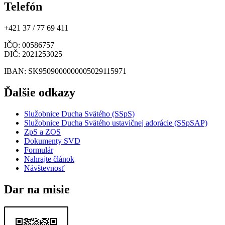
Telefón
+421 37 / 77 69 411
IČO
: 00586757
DIČ
: 2021253025
IBAN
: SK9509000000005029115971
Ďalšie odkazy
Služobnice Ducha Svätého (SSpS)
Služobnice Ducha Svätého ustavičnej adorácie (SSpSAP)
ZpS a ZOS
Dokumenty SVD
Formulár
Nahrajte článok
Návštevnosť
Dar na misie