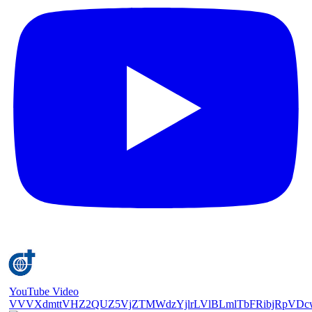
YouTube Video
VVVXdmttVHZ2QUZ5VjZTMWdzYjlrLVlBLmlTbFRibjRpVDc