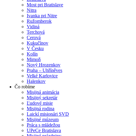
Most pri Bratislave
Nitra
Ivanka pri Nitre
Ružomberok
Vidiná
Terchová
Cerová
Kukučínov
V Česku
Kolín
Mimoň
Nový Hrozenkov
Praha – Uhříněves
Velké Karlovice
Halenkov
Čo robíme
Misijná animácia
Misijný sekretár
Ľudové misie
Misijná rodina
Laickí misionári SVD
Misijné múzeum
Práca s mládežou
UPeCe Bratislava
Misijné prázdniny