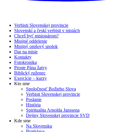
Verbisti Slovenskej provincie
Slovenskí a českí verbisti v misiách
Chceš byť misionárom?
Misijné oddelenie
Misijný omšový spolok
Dar na misie
Kontakty
Fotokronika
Proste Pána žatvy
Biblický ruženec
Exercície – kurzy
Kto sme
Spoločnosť Božieho Slova
Verbisti Slovenskej provincie
Poslanie
História
Spiritualita Arnolda Janssena
Dejiny Slovenskej provincie SVD
Kde sme
Na Slovensku
Bratislava