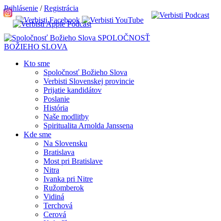
Prihlásenie
/
Registrácia
SPOLOČNOSŤ
BOŽIEHO SLOVA
Kto sme
Spoločnosť Božieho Slova
Verbisti Slovenskej provincie
Prijatie kandidátov
Poslanie
História
Naše modlitby
Spiritualita Arnolda Janssena
Kde sme
Na Slovensku
Bratislava
Most pri Bratislave
Nitra
Ivanka pri Nitre
Ružomberok
Vidiná
Terchová
Cerová