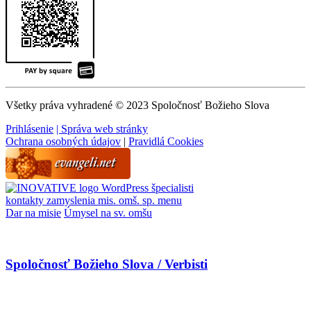
Všetky práva vyhradené © 2023 Spoločnosť Božieho Slova
Prihlásenie
| Správa web stránky
Ochrana osobných údajov
|
Pravidlá Cookies
WordPress špecialisti
kontakty
zamyslenia
mis. omš. sp.
menu
Dar na misie
Úmysel na sv. omšu
Spoločnosť Božieho Slova / Verbisti