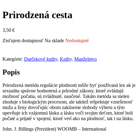
Prirodzená cesta
3,50
€
Zisťujem dostupnosť
Na sklade
Nedostupné
Kategórie:
Darčekové knihy
,
Knihy
,
Manželstvo
Popis
Prirodzená metóda regulácie plodnosti môže byť používaná len ak je
sexualita správne hodnotená a prírodné zákony, ktoré ovládajú
možnosť počatia, sú zvládnuté, naučené. Takáto metóda sa nielen
zhoduje s biologickým procesom, ale taktiež rešpektuje vznešenosť
muža a ženy dovoľujúc obom zakúsenie slobody výberu a tým
upevňuje ich vzájomnú lásku a lásku voči svojim deťom, ktoré boli
počaté a prijaté v spojení, ktoré verí ako na plodnosť, tak i na lásku.
John. J. Billings (Prezident) WOOMB – International