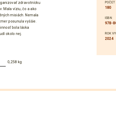
organizovať zdravotnícku
POČET 
180
. Mala víziu, čo a ako
odných misiách. Nemala
ISBN:
zmer posunula vyššie.
978-8
činnosť bola láska
udí okolo nej.
ROK VY
2024
0,258 kg