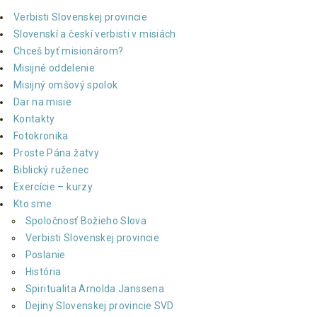
Verbisti Slovenskej provincie
Slovenskí a českí verbisti v misiách
Chceš byť misionárom?
Misijné oddelenie
Misijný omšový spolok
Dar na misie
Kontakty
Fotokronika
Proste Pána žatvy
Biblický ruženec
Exercície – kurzy
Kto sme
Spoločnosť Božieho Slova
Verbisti Slovenskej provincie
Poslanie
História
Spiritualita Arnolda Janssena
Dejiny Slovenskej provincie SVD