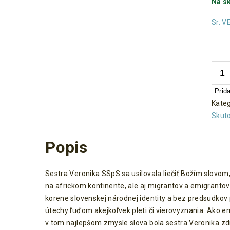
Na s
Sr. 
množs
Prid
Kateg
Skuto
Popis
Sestra Veronika SSpS sa usilovala liečiť Božím slovo
na africkom kontinente, ale aj migrantov a emigrantov
korene slovenskej národnej identity a bez predsudkov
útechy ľuďom akejkoľvek pleti či vierovyznania. Ako
v tom najlepšom zmysle slova bola sestra Veronika 