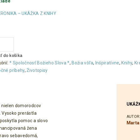
klade
VERONIKA – UKÁŽKA Z KNIHY
tvo Sestra Veronika - Lekárka a misionárka
ať do košíka
órií:
* Spoločnosť Božieho Slova *
,
Božia vôľa
,
Inšpiratívne
,
Knihy
,
Kr
čné príbehy
,
Životopisy
UKÁŽK
m, nielen domorodcov
. Vysoko prerástla
AUTOR
 poskytla pomoc a slovo
Marta
 emancipovaná žena
zdravo sebavedomá,