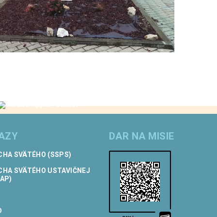
KAZY
DAR NA MISIE
CHA SVÄTÉHO (SSPS)
CHA SVÄTÉHO USTAVIČNEJ
AP)
D