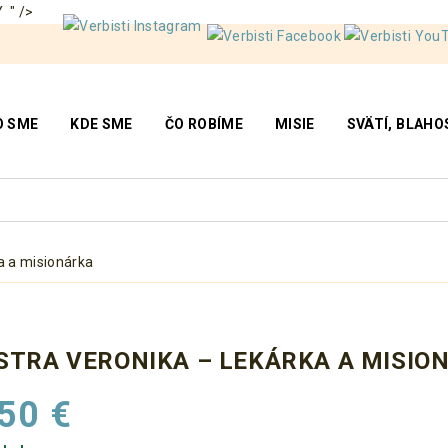
 " />
O SME
KDE SME
ČO ROBÍME
MISIE
SVÄTÍ, BLAHOS
a a misionárka
STRA VERONIKA – LEKÁRKA A MISIO
,50
€