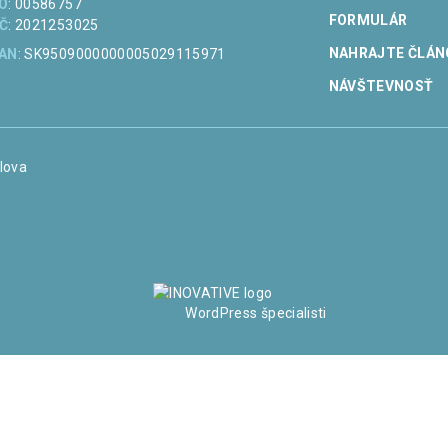
ČO
: 00586757
FORMULÁR
IČ
: 2021253025
NAHRAJTE ČLÁN
BAN
: SK9509000000005029115971
NÁVŠTEVNOSŤ
lova
WordPress špecialisti