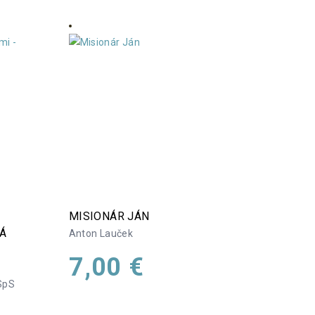
MISIONÁR JÁN
Á
Anton Lauček
7,00
€
SpS