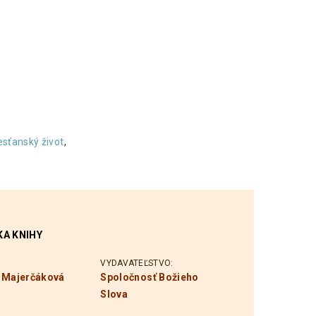
esťanský život
,
A KNIHY
:
VYDAVATEĽSTVO:
 Majerčáková
Spoločnosť Božieho
Slova