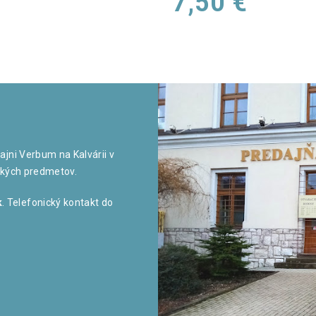
7,50
€
jni Verbum na Kalvárii v
nských predmetov.
k
. Telefonický kontakt do