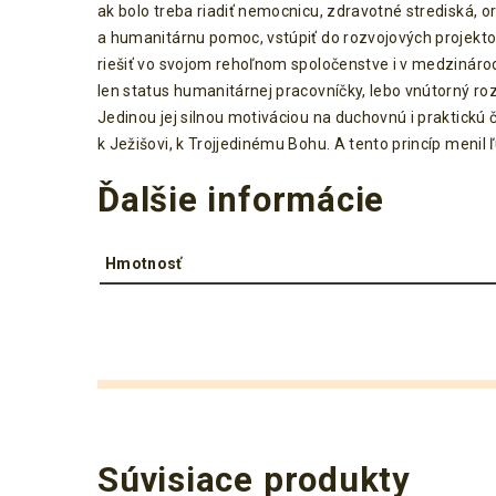
ak bolo treba riadiť nemocnicu, zdravotné strediská, 
a humanitárnu pomoc, vstúpiť do rozvojových projektov
riešiť vo svojom rehoľnom spoločenstve i v medzinár
len status humanitárnej pracovníčky, lebo vnútorný ro
Jedinou jej silnou motiváciou na duchovnú i praktickú 
k Ježišovi, k Trojjedinému Bohu. A tento princíp menil ľ
Ďalšie informácie
Hmotnosť
Súvisiace produkty