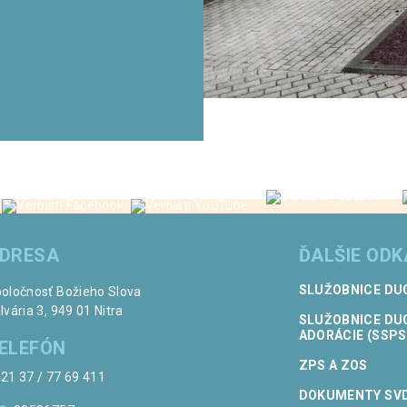
DRESA
ĎALŠIE OD
SLUŽOBNICE DU
oločnosť Božieho Slova
lvária 3, 949 01 Nitra
SLUŽOBNICE DU
ADORÁCIE (SSPS
ELEFÓN
ZPS A ZOS
21 37 / 77 69 411
DOKUMENTY SV