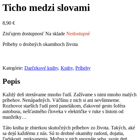
Ticho medzi slovami
8,90
€
Zisťujem dostupnosť
Na sklade
Nedostupné
Príbehy o drobných okamihoch života
Kategórie:
Darčekové knihy
,
Knihy
,
Príbehy
Popis
Každý deň stretávame mnoho ľudí. Zažívame s nimi mnoho malých
príbehov. Nenápadných. Väčšinu z nich si ani nevšimneme.
Rozhovor starších ľudí pred panelákom, ďakovné gesto šoféra
autobusu, nešťastného človeka v električke v ruke s listom od
manželky…
Táto kniha je zbierkou skutočných príbehov zo života. Takých, aké
sa dejú každému z nás. Sú to drobné okamihy radosti, dojatia,
ľudskosti, prekvapenia. Možno v nich spoznáte seba, svoje deti,