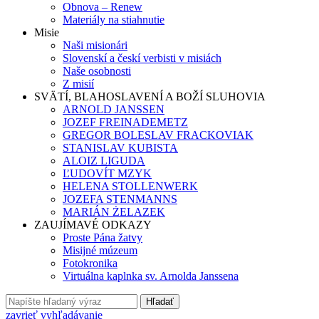
Obnova – Renew
Materiály na stiahnutie
Misie
Naši misionári
Slovenskí a českí verbisti v misiách
Naše osobnosti
Z misií
SVÄTÍ, BLAHOSLAVENÍ A BOŽÍ SLUHOVIA
ARNOLD JANSSEN
JOZEF FREINADEMETZ
GREGOR BOLESLAV FRACKOVIAK
STANISLAV KUBISTA
ALOIZ LIGUDA
ĽUDOVÍT MZYK
HELENA STOLLENWERK
JOZEFA STENMANNS
MARIÁN ŻELAZEK
ZAUJÍMAVÉ ODKAZY
Proste Pána žatvy
Misijné múzeum
Fotokronika
Virtuálna kaplnka sv. Arnolda Janssena
Hľadať
zavrieť vyhľadávanie