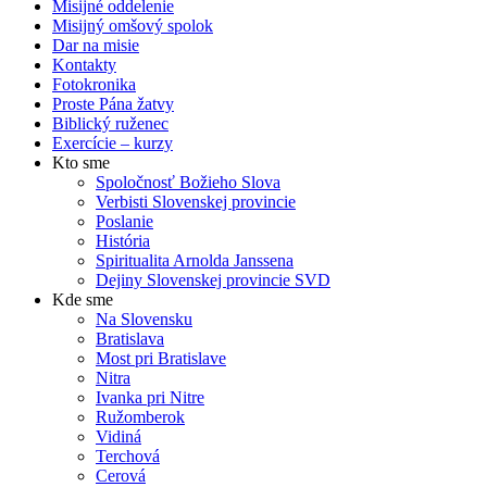
Misijné oddelenie
Misijný omšový spolok
Dar na misie
Kontakty
Fotokronika
Proste Pána žatvy
Biblický ruženec
Exercície – kurzy
Kto sme
Spoločnosť Božieho Slova
Verbisti Slovenskej provincie
Poslanie
História
Spiritualita Arnolda Janssena
Dejiny Slovenskej provincie SVD
Kde sme
Na Slovensku
Bratislava
Most pri Bratislave
Nitra
Ivanka pri Nitre
Ružomberok
Vidiná
Terchová
Cerová