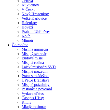
Cerová
Kukučínov
V Česku
Nový Hrozenkov
Velké Karlovice
Halenkov
Hovězí
Praha – Uhříněves
Kolín
Mimoň
Čo robíme
Misijná animácia
Misijný sekretár
Ľudové misie
Misijná rodina
Laickí misionári SVD
Misijné múzeum
Práca s mládežou
UPeCe Bratislava
Misijné prázdniny
Pastorácia povolaní
Vydavateľstvo
Časopis Hlasy
Knihy
Mladý misionár