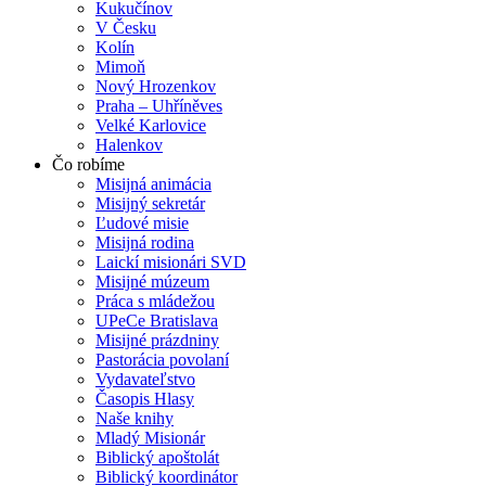
Kukučínov
V Česku
Kolín
Mimoň
Nový Hrozenkov
Praha – Uhříněves
Velké Karlovice
Halenkov
Čo robíme
Misijná animácia
Misijný sekretár
Ľudové misie
Misijná rodina
Laickí misionári SVD
Misijné múzeum
Práca s mládežou
UPeCe Bratislava
Misijné prázdniny
Pastorácia povolaní
Vydavateľstvo
Časopis Hlasy
Naše knihy
Mladý Misionár
Biblický apoštolát
Biblický koordinátor