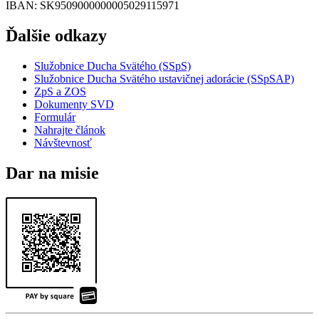
IBAN
: SK9509000000005029115971
Ďalšie odkazy
Služobnice Ducha Svätého (SSpS)
Služobnice Ducha Svätého ustavičnej adorácie (SSpSAP)
ZpS a ZOS
Dokumenty SVD
Formulár
Nahrajte článok
Návštevnosť
Dar na misie