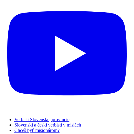
Verbisti Slovenskej provincie
Slovenskí a českí verbisti v misiách
Chceš byť misionárom?