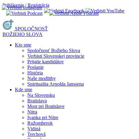
Prihlásenie
/
Registrácia
SPOLOČNOSŤ
BOŽIEHO SLOVA
Kto sme
Spoločnosť Božieho Slova
Verbisti Slovenskej provincie
Prijatie kandidátov
Poslanie
História
Naše modlitby
Spiritualita Arnolda Janssena
Kde sme
Na Slovensku
Bratislava
Most pri Bratislave
Nitra
Ivanka pri Nitre
Ružomberok
Vidiná
Terchová