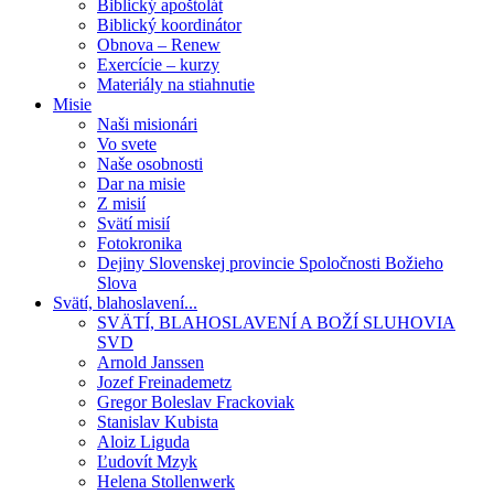
Biblický apoštolát
Biblický koordinátor
Obnova – Renew
Exercície – kurzy
Materiály na stiahnutie
Misie
Naši misionári
Vo svete
Naše osobnosti
Dar na misie
Z misií
Svätí misií
Fotokronika
Dejiny Slovenskej provincie Spoločnosti Božieho
Slova
Svätí, blahoslavení...
SVÄTÍ, BLAHOSLAVENÍ A BOŽÍ SLUHOVIA
SVD
Arnold Janssen
Jozef Freinademetz
Gregor Boleslav Frackoviak
Stanislav Kubista
Aloiz Liguda
Ľudovít Mzyk
Helena Stollenwerk