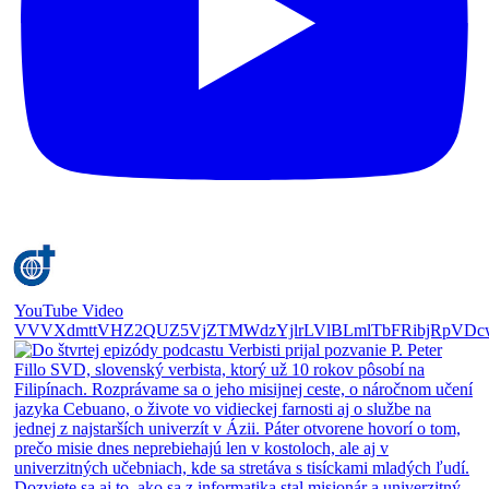
YouTube Video
VVVXdmttVHZ2QUZ5VjZTMWdzYjlrLVlBLmlTbFRibjRpVDc