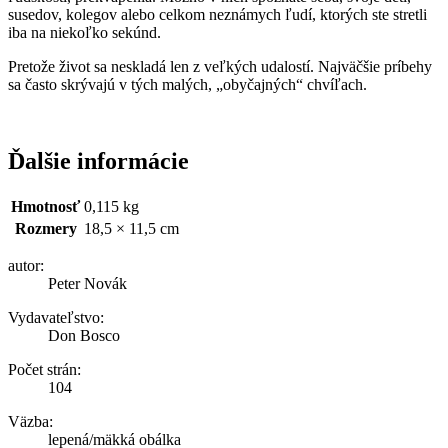
susedov, kolegov alebo celkom neznámych ľudí, ktorých ste stretli
iba na niekoľko sekúnd.
Pretože život sa neskladá len z veľkých udalostí. Najväčšie príbehy
sa často skrývajú v tých malých, „obyčajných“ chvíľach.
Ďalšie informácie
Hmotnosť
0,115 kg
Rozmery
18,5 × 11,5 cm
autor:
Peter Novák
Vydavateľstvo:
Don Bosco
Počet strán:
104
Väzba:
lepená/mäkká obálka