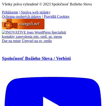
Všetky práva vyhradené © 2023 Spoločnosť Božieho Slova
Prihlásenie
| Správa web stránky
Ochrana osobných údajov
|
Pravidlá Cookies
WordPress špecialisti
kontakty
zamyslenia
mis. omš. sp.
menu
Dar na misie
Úmysel na sv. omšu
Spoločnosť Božieho Slova / Verbisti