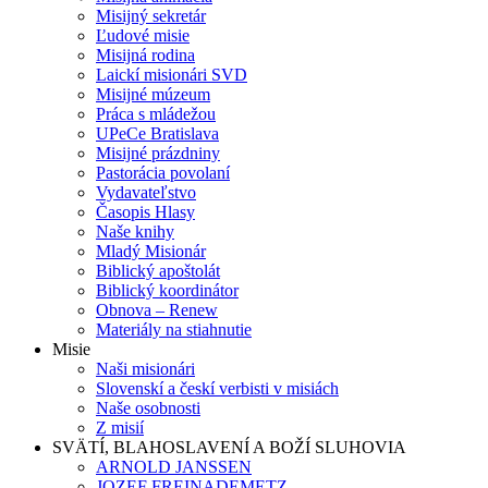
Misijný sekretár
Ľudové misie
Misijná rodina
Laickí misionári SVD
Misijné múzeum
Práca s mládežou
UPeCe Bratislava
Misijné prázdniny
Pastorácia povolaní
Vydavateľstvo
Časopis Hlasy
Naše knihy
Mladý Misionár
Biblický apoštolát
Biblický koordinátor
Obnova – Renew
Materiály na stiahnutie
Misie
Naši misionári
Slovenskí a českí verbisti v misiách
Naše osobnosti
Z misií
SVÄTÍ, BLAHOSLAVENÍ A BOŽÍ SLUHOVIA
ARNOLD JANSSEN
JOZEF FREINADEMETZ