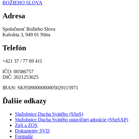
BOŽIEHO SLOVA
Adresa
Spoločnosť Božieho Slova
Kalvária 3, 949 01 Nitra
Telefón
+421 37 / 77 69 411
IČO
: 00586757
DIČ
: 2021253025
IBAN
: SK9509000000005029115971
Ďalšie odkazy
Služobnice Ducha Svätého (SSpS)
Služobnice Ducha Svätého ustavičnej adorácie (SSpSAP)
ZpS a ZOS
Dokumenty SVD
Formulár