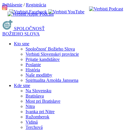
Prihlásenie
/
Registrácia
SPOLOČNOSŤ
BOŽIEHO SLOVA
Kto sme
Spoločnosť Božieho Slova
Verbisti Slovenskej provincie
Prijatie kandidátov
Poslanie
História
Naše modlitby
Spiritualita Arnolda Janssena
Kde sme
Na Slovensku
Bratislava
Most pri Bratislave
Nitra
Ivanka pri Nitre
Ružomberok
Vidiná
Terchová