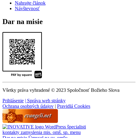
Nahrajte článok
Návštevnosť
Dar na misie
Všetky práva vyhradené © 2023 Spoločnosť Božieho Slova
Prihlásenie
| Správa web stránky
Ochrana osobných údajov
|
Pravidlá Cookies
WordPress špecialisti
kontakty
zamyslenia
mis. omš. sp.
menu
Dar na misie
Úmysel na sv. omšu