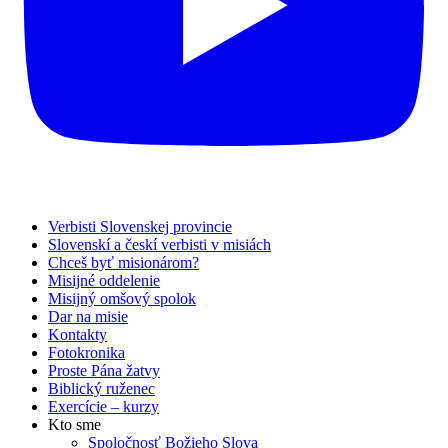
Verbisti Slovenskej provincie
Slovenskí a českí verbisti v misiách
Chceš byť misionárom?
Misijné oddelenie
Misijný omšový spolok
Dar na misie
Kontakty
Fotokronika
Proste Pána žatvy
Biblický ruženec
Exercície – kurzy
Kto sme
Spoločnosť Božieho Slova