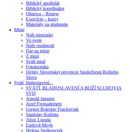
Biblický apoštolát
Biblický koordinátor
Obnova – Renew
Exercície – kurzy
Materiály na stiahnutie
Misie
Naši misionári
Vo svete
Naše osobnosti
Dar na misie
Z misií
Svätí misií
Fotokronika
Dejiny Slovenskej provincie Spoločnosti Božieho
Slova
Svätí, blahoslavení...
SVÄTÍ, BLAHOSLAVENÍ A BOŽÍ SLUHOVIA
SVD
Arnold Janssen
Jozef Freinademetz
Gregor Boleslav Frackoviak
Stanislav Kubista
Aloiz Liguda
Ľudovít Mzyk
Helena Stollenwerk