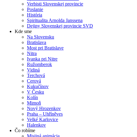
Verbisti Slovenskej provincie
Poslanie
História
Spiritualita Arnolda Janssena
Dejiny Slovenskej provincie SVD
Kde sme
Na Slovensku
Bratislava
Most pri Bratislave
Nitra
Ivanka pri Nitre
Ružomberok
Vidiná
Terchová
Cerová
Kukučínov
V Česku
Kolín
Mimoň
Nový Hrozenkov
Praha – Uhříněves
Velké Karlovice
Halenkov
Čo robíme
Misijná animácia