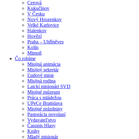
Cerová
Kukučínov
V Česku
Nový Hrozenkov
Velké Karlovice
Halenkov
Hovězí
Praha – Uhříněves
Kolín
Mimoň
Čo robíme
Misijná animácia
Misijný sekretár
Ľudové misie
Misijná rodina
Laickí misionári SVD
Misijné múzeum
Práca s mládežou
UPeCe Bratislava
Misijné prázdniny
Pastorácia povolaní
Vydavateľstvo
Časopis Hlasy
Knihy
Mladý misionár