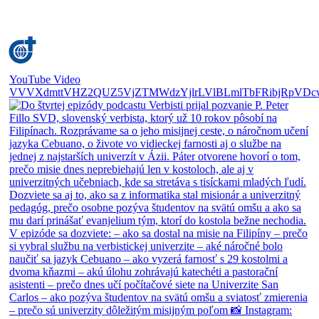
YouTube Video
VVVXdmttVHZ2QUZ5VjZTMWdzYjlrLVlBLmlTbFRibjRpVDc