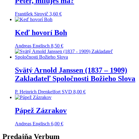
Peter, miluješ ma?
František Sirovič
3,60
€
Keď hovorí Boh
Andreas Englisch
8,50
€
Svätý Arnold Janssen (1837 – 1909)
Zakladateľ Spoločnosti Božieho Slova
P. Heinrich Drenkelfort SVD
8,00
€
Pápež Zázrakov
Andreas Englisch
6,00
€
Predajňa Verbum