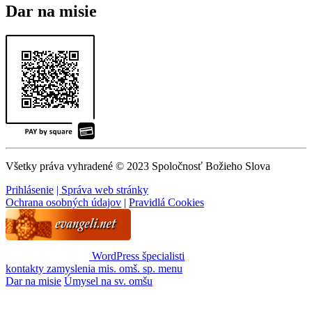
Dar na misie
Všetky práva vyhradené © 2023 Spoločnosť Božieho Slova
Prihlásenie
| Správa web stránky
Ochrana osobných údajov
|
Pravidlá Cookies
WordPress špecialisti
kontakty
zamyslenia
mis. omš. sp.
menu
Dar na misie
Úmysel na sv. omšu