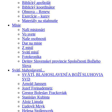
Biblický apoštolát
Biblický koordinátor
Obnova – Renew
Exercície – kurzy
Materiály na stiahnutie
Misie
Naši misionári
Vo svete
Naše osobnosti
Dar na misie
Z misií
Svätí misií
Fotokronika
Dejiny Slovenskej provincie Spoločnosti Božieho
Slova
Svätí, blahoslavení...
SVÄTÍ, BLAHOSLAVENÍ A BOŽÍ SLUHOVIA
SVD
Arnold Janssen
Jozef Freinademetz
Gregor Boleslav Frackoviak
Stanislav Kubista
Aloiz Liguda
Ľudovít Mzyk
Helena Stollenwerk