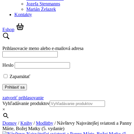
Jozefa Stenmanns
Marián Żelazek
Kontakty
Eshop
Prihlasovacie meno alebo e-mailová adresa
Heslo
Zapamätať
zatvoriť prihlasovanie
Vyhľadávanie produktov
×
Domov
/
Knihy
/
Modlitby
/ Návštevy Najsvätejšej sviatosti a Panny
Márie, Božej Matky (5. vydanie)