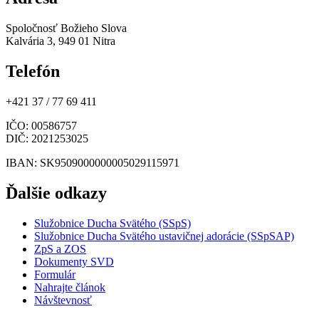
Spoločnosť Božieho Slova
Kalvária 3, 949 01 Nitra
Telefón
+421 37 / 77 69 411
IČO
: 00586757
DIČ
: 2021253025
IBAN
: SK9509000000005029115971
Ďalšie odkazy
Služobnice Ducha Svätého (SSpS)
Služobnice Ducha Svätého ustavičnej adorácie (SSpSAP)
ZpS a ZOS
Dokumenty SVD
Formulár
Nahrajte článok
Návštevnosť