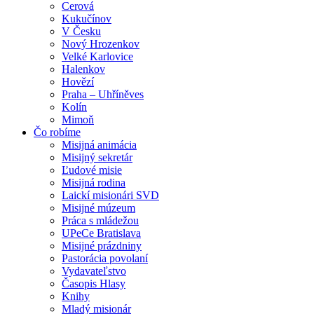
Cerová
Kukučínov
V Česku
Nový Hrozenkov
Velké Karlovice
Halenkov
Hovězí
Praha – Uhříněves
Kolín
Mimoň
Čo robíme
Misijná animácia
Misijný sekretár
Ľudové misie
Misijná rodina
Laickí misionári SVD
Misijné múzeum
Práca s mládežou
UPeCe Bratislava
Misijné prázdniny
Pastorácia povolaní
Vydavateľstvo
Časopis Hlasy
Knihy
Mladý misionár