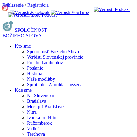
Prihlásenie
/
Registrácia
SPOLOČNOSŤ
BOŽIEHO SLOVA
Kto sme
Spoločnosť Božieho Slova
Verbisti Slovenskej provincie
Prijatie kandidátov
Poslanie
História
Naše modlitby
Spiritualita Arnolda Janssena
Kde sme
Na Slovensku
Bratislava
Most pri Bratislave
Nitra
Ivanka pri Nitre
Ružomberok
Vidiná
Terchová