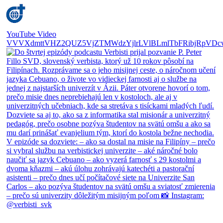
YouTube Video
VVVXdmttVHZ2QUZ5VjZTMWdzYjlrLVlBLmlTbFRibjRpVDc