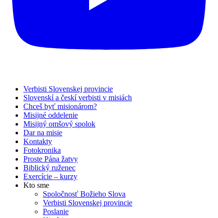
Verbisti Slovenskej provincie
Slovenskí a českí verbisti v misiách
Chceš byť misionárom?
Misijné oddelenie
Misijný omšový spolok
Dar na misie
Kontakty
Fotokronika
Proste Pána žatvy
Biblický ruženec
Exercície – kurzy
Kto sme
Spoločnosť Božieho Slova
Verbisti Slovenskej provincie
Poslanie