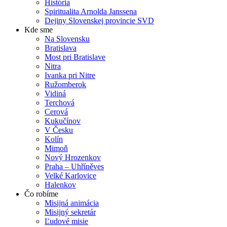
História
Spiritualita Arnolda Janssena
Dejiny Slovenskej provincie SVD
Kde sme
Na Slovensku
Bratislava
Most pri Bratislave
Nitra
Ivanka pri Nitre
Ružomberok
Vidiná
Terchová
Cerová
Kukučínov
V Česku
Kolín
Mimoň
Nový Hrozenkov
Praha – Uhříněves
Velké Karlovice
Halenkov
Čo robíme
Misijná animácia
Misijný sekretár
Ľudové misie