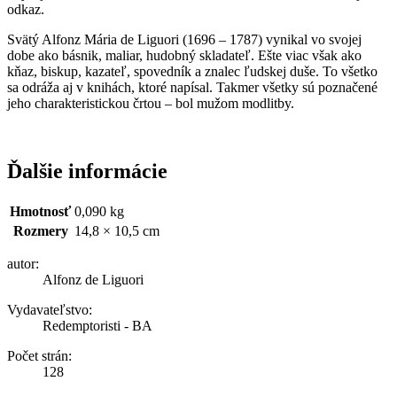
odkaz.
Svätý Alfonz Mária de Liguori (1696 – 1787) vynikal vo svojej
dobe ako básnik, maliar, hudobný skladateľ. Ešte viac však ako
kňaz, biskup, kazateľ, spovedník a znalec ľudskej duše. To všetko
sa odráža aj v knihách, ktoré napísal. Takmer všetky sú poznačené
jeho charakteristickou črtou – bol mužom modlitby.
Ďalšie informácie
Hmotnosť
0,090 kg
Rozmery
14,8 × 10,5 cm
autor:
Alfonz de Liguori
Vydavateľstvo:
Redemptoristi - BA
Počet strán:
128