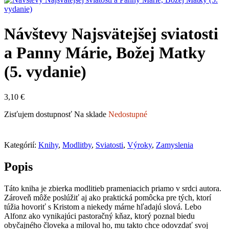
Návštevy Najsvätejšej sviatosti
a Panny Márie, Božej Matky
(5. vydanie)
3,10
€
Zisťujem dostupnosť
Na sklade
Nedostupné
Kategórií:
Knihy
,
Modlitby
,
Sviatosti
,
Výroky
,
Zamyslenia
Popis
Táto kniha je zbierka modlitieb prameniacich priamo v srdci autora.
Zároveň môže poslúžiť aj ako praktická pomôcka pre tých, ktorí
túžia hovoriť s Kristom a niekedy márne hľadajú slová. Lebo
Alfonz ako vynikajúci pastoračný kňaz, ktorý poznal biedu
obyčajného človeka a miloval ho, mu takto chce odovzdať svoj