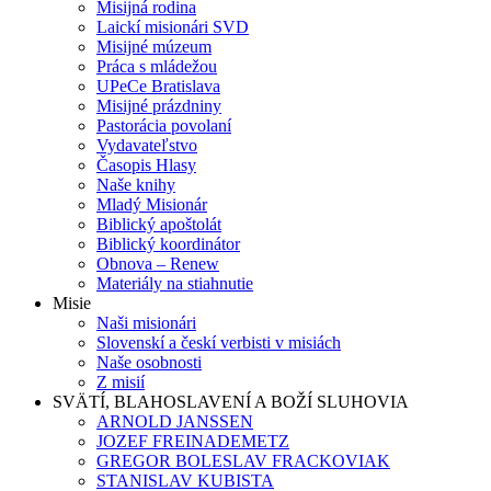
Misijná rodina
Laickí misionári SVD
Misijné múzeum
Práca s mládežou
UPeCe Bratislava
Misijné prázdniny
Pastorácia povolaní
Vydavateľstvo
Časopis Hlasy
Naše knihy
Mladý Misionár
Biblický apoštolát
Biblický koordinátor
Obnova – Renew
Materiály na stiahnutie
Misie
Naši misionári
Slovenskí a českí verbisti v misiách
Naše osobnosti
Z misií
SVÄTÍ, BLAHOSLAVENÍ A BOŽÍ SLUHOVIA
ARNOLD JANSSEN
JOZEF FREINADEMETZ
GREGOR BOLESLAV FRACKOVIAK
STANISLAV KUBISTA