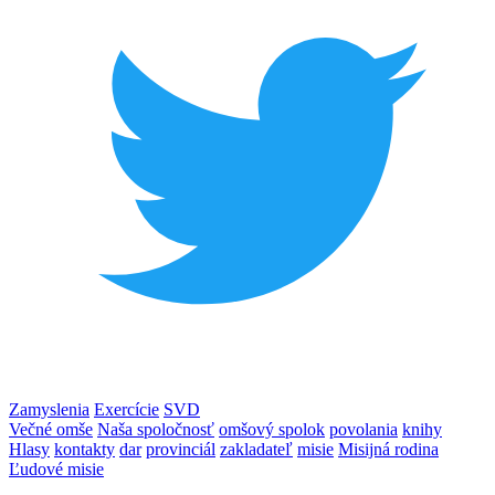
Zamyslenia
Exercície
SVD
Večné omše
Naša spoločnosť
omšový spolok
povolania
knihy
Hlasy
kontakty
dar
provinciál
zakladateľ
misie
Misijná rodina
Ľudové misie