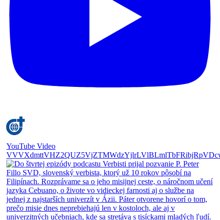
YouTube Video
VVVXdmttVHZ2QUZ5VjZTMWdzYjlrLVlBLmlTbFRibjRpVDc