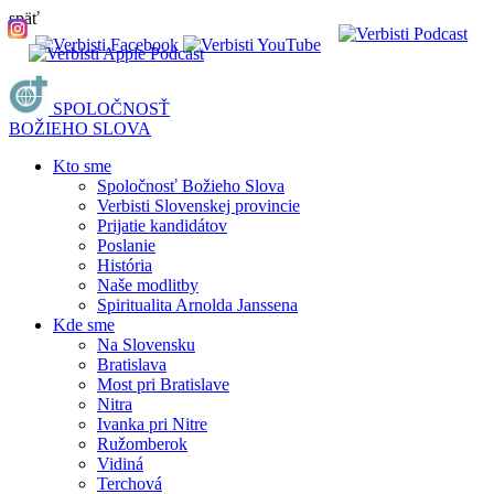
späť
SPOLOČNOSŤ
BOŽIEHO SLOVA
Kto sme
Spoločnosť Božieho Slova
Verbisti Slovenskej provincie
Prijatie kandidátov
Poslanie
História
Naše modlitby
Spiritualita Arnolda Janssena
Kde sme
Na Slovensku
Bratislava
Most pri Bratislave
Nitra
Ivanka pri Nitre
Ružomberok
Vidiná
Terchová