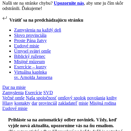
Našli ste na stránke chybu?
Upozornite nás
, aby sme ju čím skôr
odstránili. Ďakujeme!
Vrátiť sa na predchádzajúcu stránku
Zamyslenia na každý deň
Slovo provinciála
Proste Pána žatvy
Ľudové misie
Úmysel svätej omše
Biblický ruženec
Misijné múzeum
Exercície – kurzy
Virtuálna kaplnka
sv. Arnolda Janssena
Dar na misie
Zamyslenia
Exercície
SVD
Večné omše
Naša spoločnosť
omšový spolok
povolania
knihy
Hlasy
kontakty
dar
provinciál
zakladateľ
misie
Misijná rodina
Ľudové misie
Prihláste sa na automatický odber noviniek. Vždy, keď
vyjde nová aktualita, upozorníme vás na ňu emailom.