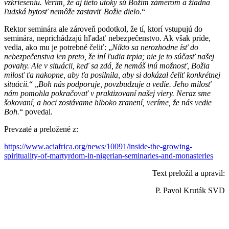
vzkrieseniu. Verím, že aj tieto útoky sú Božím zámerom a žiadna
ľudská bytosť nemôže zastaviť Božie dielo.
“
Rektor seminára ale zároveň podotkol, že tí, ktorí vstupujú do
seminára, neprichádzajú hľadať nebezpečenstvo. Ak však príde,
vedia, ako mu je potrebné čeliť: „
Nikto sa nerozhodne ísť do
nebezpečenstva len preto, že iní ľudia trpia; nie je to súčasť našej
povahy. Ale v situácii, keď sa zdá, že nemáš inú možnosť, Božia
milosť ťa nakopne, aby ťa posilnila, aby si dokázal čeliť konkrétnej
situácii.
“ „
Boh nás podporuje, povzbudzuje a vedie. Jeho milosť
nám pomohla pokračovať v praktizovaní našej viery. Neraz sme
šokovaní, a hoci zostávame hlboko zranení, veríme, že nás vedie
Boh.
“ povedal.
Prevzaté a preložené z:
https://www.aciafrica.org/news/10091/inside-the-growing-
spirituality-of-martyrdom-in-nigerian-seminaries-and-monasteries
Text preložil a upravil:
P. Pavol Kruták SVD