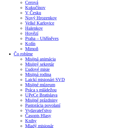
Cerová
Kukučínov
V Česku
Nový Hrozenkov
Velké Karlovice
Halenkov
Hovězí
Praha – Uhříněves
Kolín
Mimoň
Čo robíme
Misijná animácia
Misijný sekretár
Ľudové misie
Misijná rodina
Laickí misionári SVD
Misijné múzeum
Práca s mládežou
UPeCe Bratislava
Misijné prázdniny
Pastorácia povolaní
Vydavateľstvo
Časopis Hlasy
Knihy
Mladý misionár