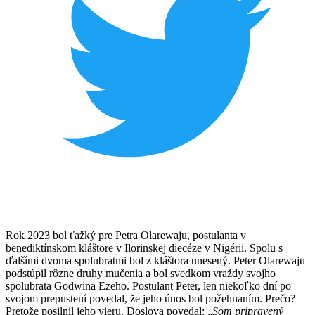
Rok 2023 bol ťažký pre Petra Olarewaju, postulanta v
benediktínskom kláštore v Ilorinskej diecéze v Nigérii. Spolu s
ďalšími dvoma spolubratmi bol z kláštora unesený. Peter Olarewaju
podstúpil rôzne druhy mučenia a bol svedkom vraždy svojho
spolubrata Godwina Ezeho. Postulant Peter, len niekoľko dní po
svojom prepustení povedal, že jeho únos bol požehnaním. Prečo?
Pretože posilnil jeho vieru. Doslova povedal: „
Som pripravený