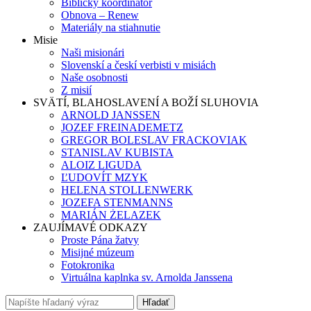
Biblický koordinátor
Obnova – Renew
Materiály na stiahnutie
Misie
Naši misionári
Slovenskí a českí verbisti v misiách
Naše osobnosti
Z misií
SVÄTÍ, BLAHOSLAVENÍ A BOŽÍ SLUHOVIA
ARNOLD JANSSEN
JOZEF FREINADEMETZ
GREGOR BOLESLAV FRACKOVIAK
STANISLAV KUBISTA
ALOIZ LIGUDA
ĽUDOVÍT MZYK
HELENA STOLLENWERK
JOZEFA STENMANNS
MARIÁN ŻELAZEK
ZAUJÍMAVÉ ODKAZY
Proste Pána žatvy
Misijné múzeum
Fotokronika
Virtuálna kaplnka sv. Arnolda Janssena
Hľadať