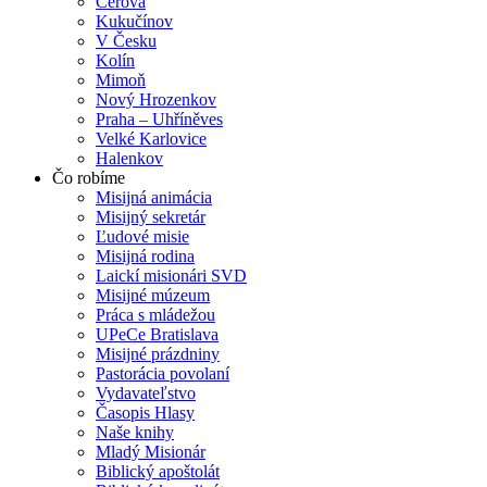
Cerová
Kukučínov
V Česku
Kolín
Mimoň
Nový Hrozenkov
Praha – Uhříněves
Velké Karlovice
Halenkov
Čo robíme
Misijná animácia
Misijný sekretár
Ľudové misie
Misijná rodina
Laickí misionári SVD
Misijné múzeum
Práca s mládežou
UPeCe Bratislava
Misijné prázdniny
Pastorácia povolaní
Vydavateľstvo
Časopis Hlasy
Naše knihy
Mladý Misionár
Biblický apoštolát