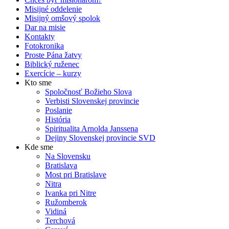
Misijné oddelenie
Misijný omšový spolok
Dar na misie
Kontakty
Fotokronika
Proste Pána žatvy
Biblický ruženec
Exercície – kurzy
Kto sme
Spoločnosť Božieho Slova
Verbisti Slovenskej provincie
Poslanie
História
Spiritualita Arnolda Janssena
Dejiny Slovenskej provincie SVD
Kde sme
Na Slovensku
Bratislava
Most pri Bratislave
Nitra
Ivanka pri Nitre
Ružomberok
Vidiná
Terchová