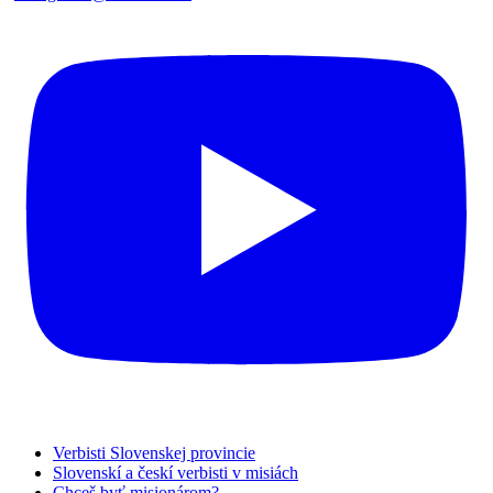
Verbisti Slovenskej provincie
Slovenskí a českí verbisti v misiách
Chceš byť misionárom?