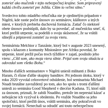
zomrieť ako mučeník v tejto nebezpečnej krajine. Som pripravený
každú chvíľu zomrieť pre Ježiša. Cítim to veľmi silno
.“
Svedectvo tohto mladého rehoľníka nie je ojedinelým prípadom v
Nigérii, kde rastie počet únosov zo seminárov, kláštorov a iných
miest, v ktorých prebieha duchovná formácia. Zatiaľ čo niektoré
obete únosov podstúpili, dalo by sa povedať, až mučenícku smrť, tí,
ktorí prežili utrpenie, sa podelili o svoju skúsenosť, že sa vrátili
silnejší a pripravení zomrieť za svoju vieru.
Seminárista Melchior z Tanzánie, ktorý bol v auguste 2023 unesený,
spolu s kňazom z komunity Misionárov pre Afriku povedal, že
utrpenie, ktoré prežil počas troch týždňov v zajatí, posilnilo jeho
vieru: „
Cítil som, ako moja viera silnie. Prijal som svoju situáciu a
odovzdal som všetko Bohu.
“
Mnoho ďalších seminaristov v Nigérii uniesli militanti z Boko
Haram, či rôzne ďalšie skupiny banditov. Pri jednom útoku, ktorý v
roku 2020 vyvolal celosvetové odsúdenie, bol seminarista Michael
Nnadi brutálne zavraždený po tom, ako ho spolu s tromi ďalšími
uniesli zo seminára Good Shepherd v diecéze Kaduna. Tí, ktorí stáli
za únosom, priznali, že zabili Nnadiho, pretože im neprestal kázať a
nebojácne ich vyzýval k obráteniu. Po vražde Nnadiho sa jeho
spoločníci, ktorí prežili únos, vrátili seminára, aby pokračovali vo
svojej formácii. Nenechali sa odradiť ani touto nebezpečnou