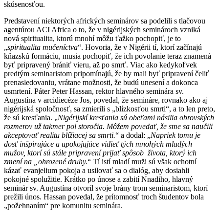
skúsenosťou.
Predstavení niektorých afrických seminárov sa podelili s tlačovou
agentúrou ACI Africa o to, že v nigérijských seminároch vzniká
nová spiritualita, ktorú mnohí môžu ťažko pochopiť, je to
„
spiritualita mučeníctva
“. Hovoria, že v Nigérii tí, ktorí začínajú
kňazskú formáciu, musia pochopiť, že ich povolanie teraz znamená
byť pripravený brániť vieru, až po smrť. Viac ako kedykoľvek
predtým seminaristom pripomínajú, že by mali byť pripravení čeliť
prenasledovaniu, vrátane možnosti, že budú unesení a dokonca
usmrtení. Páter Peter Hassan, rektor hlavného seminára sv.
Augustína v arcidiecéze Jos, povedal, že semináre, rovnako ako aj
nigérijská spoločnosť, sa zmierili s „blízkosťou smrti“, a to len preto,
že sú kresťania. „
Nigérijskí kresťania sú obeťami násilia obrovských
rozmerov už takmer pol storočia. Môžem povedať, že sme sa naučili
akceptovať realitu blížiacej sa smrti.
“ a dodal: „
Napriek tomu je
dosť inšpirujúce a upokojujúce vidieť tých mnohých mladých
mužov, ktorí sú stále pripravení prijať spôsob života, ktorý ich
zmení na „ohrozené druhy.
“ Tí istí mladí muži sú však ochotní
kázať evanjelium pokoja a usilovať sa o dialóg, aby dosiahli
pokojné spolužitie. Krátko po únose a zabití Nnadiho, hlavný
seminár sv. Augustína otvoril svoje brány trom seminaristom, ktorí
prežili únos. Hassan povedal, že prítomnosť troch študentov bola
„požehnaním“ pre komunitu seminára.