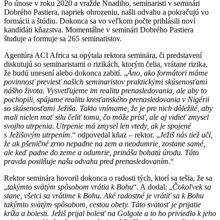
Po únose v roku 2020 a vražde Nnadiho, seminaristi v seminári
Dobrého Pastiera, napriek ohrozeniu, našli odvahu a pokračujú vo
formácii a štúdiu. Dokonca sa vo veľkom počte prihlásili noví
kandidáti kňazstva. Momentálne v seminári Dobrého Pastiera
študuje a formuje sa 265 seminaristov.
​Agentúra ACI Africa sa opýtala rektora seminára, či predstavení
diskutujú so seminaristami o rizikách, ktorým čelia, vrátane rizika,
že budú unesení alebo dokonca zabití. „
Áno, ako formátori máme
povinnosť previesť našich seminaristov praktickými skúsenosťami
nášho života. Vysvetľujeme im realitu prenasledovania, ale aby to
pochopili, spájame realitu kresťanského prenasledovania v Nigérii
so skúsenosťami Ježiša. Takto vnímame, že je pre nich dôležité, aby
mali nielen mať silu čeliť tomu, čo môže prísť, ale aj vidieť zmysel
svojho utrpenia. Utrpenie má zmysel len vtedy, ak je spojené
s Ježišovým utrpením
.“ odpovedal kňaz – rektor. „
Ježiš nás tiež učí,
že ak pšeničné zrno nepadne na zem a neodumrie, zostane samé,
ale keď padne do zeme a odumrie, prináša bohatú úrodu. Táto
pravda posilňuje našu odvahu pred prenasledovaním.
“
Rektor seminára hovoril dokonca o radosti tých, ktorí sa tešia, že sa
„
takýmto svätým spôsobom vrátia k Bohu
“. A dodal: „
Čokoľvek sa
stane, všetci sa vrátime k Bohu. Aké radostné je vrátiť sa k Bohu
takýmto svätým spôsobom, cestou obety. Táto svätosť je prijatie
kríža a bolesti. Ježiš prijal bolesť na Golgote a to ho priviedlo k jeho