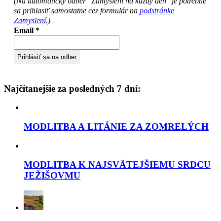
(Na automatický odber "Zamyslení na každy deň" je potrebné
sa prihlasiť samostatne cez formulár na
podstránke
Zamyslení
.)
Email
*
Najčítanejšie za posledných 7 dní:
MODLITBA A LITÁNIE ZA ZOMRELÝCH
MODLITBA K NAJSVÄTEJŠIEMU SRDCU
JEŽIŠOVMU