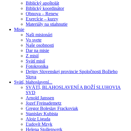
Biblický apoštolát
Biblický koordinátor
Obnova – Renew
Exercície – kurzy
Materiály na stiahnutie
Misie
Naši misionári
Vo svete
Naše osobnosti
Dar na misie
Z misií
Svätí misií
Fotokronika
Dejiny Slovenskej provincie Spoločnosti Božieho
Slova
Svätí, blahoslavení...
SVÄTÍ, BLAHOSLAVENÍ A BOŽÍ SLUHOVIA
SVD
Arnold Janssen
Jozef Freinademetz
Gregor Boleslav Frackoviak
Stanislav Kubista
Aloiz Liguda
Ľudovít Mzyk
Helena Stollenwerk