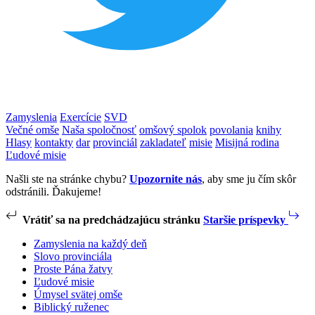
Zamyslenia
Exercície
SVD
Večné omše
Naša spoločnosť
omšový spolok
povolania
knihy
Hlasy
kontakty
dar
provinciál
zakladateľ
misie
Misijná rodina
Ľudové misie
Našli ste na stránke chybu?
Upozornite nás
, aby sme ju čím skôr
odstránili. Ďakujeme!
Vrátiť sa na predchádzajúcu stránku
Staršie príspevky
Zamyslenia na každý deň
Slovo provinciála
Proste Pána žatvy
Ľudové misie
Úmysel svätej omše
Biblický ruženec