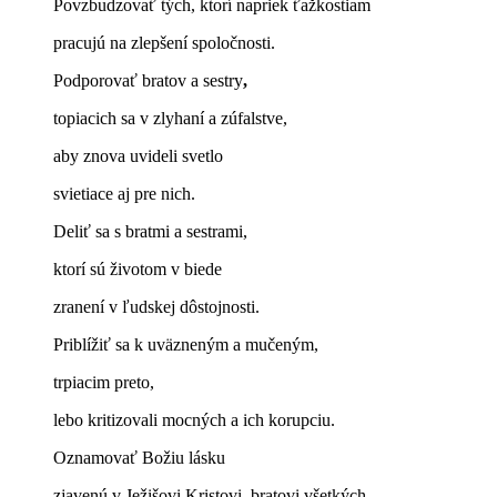
Povzbudzovať tých, ktorí napriek ťažkostiam
pracujú na zlepšení spoločnosti.
Podporovať bratov a sestry
,
topiacich sa v zlyhaní a zúfalstve,
aby znova uvideli svetlo
svietiace aj pre nich.
Deliť sa s bratmi a sestrami,
ktorí sú životom v biede
zranení v ľudskej dôstojnosti.
Priblížiť sa k uväzneným a mučeným,
trpiacim preto,
lebo kritizovali mocných a ich korupciu.
Oznamovať Božiu lásku
zjavenú v Ježišovi Kristovi, bratovi všetkých.