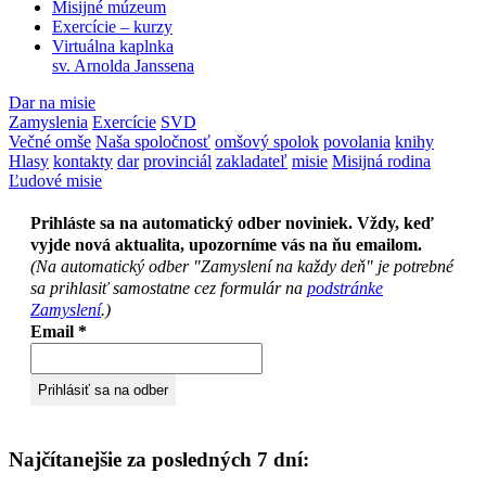
Misijné múzeum
Exercície – kurzy
Virtuálna kaplnka
sv. Arnolda Janssena
Dar na misie
Zamyslenia
Exercície
SVD
Večné omše
Naša spoločnosť
omšový spolok
povolania
knihy
Hlasy
kontakty
dar
provinciál
zakladateľ
misie
Misijná rodina
Ľudové misie
Prihláste sa na automatický odber noviniek. Vždy, keď
vyjde nová aktualita, upozorníme vás na ňu emailom.
(Na automatický odber "Zamyslení na každy deň" je potrebné
sa prihlasiť samostatne cez formulár na
podstránke
Zamyslení
.)
Email
*
Najčítanejšie za posledných 7 dní: