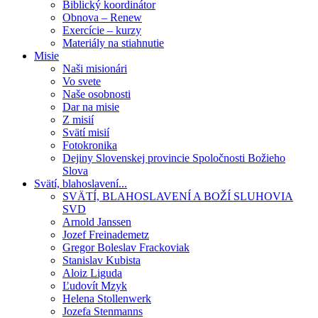
Biblický koordinátor
Obnova – Renew
Exercície – kurzy
Materiály na stiahnutie
Misie
Naši misionári
Vo svete
Naše osobnosti
Dar na misie
Z misií
Svätí misií
Fotokronika
Dejiny Slovenskej provincie Spoločnosti Božieho
Slova
Svätí, blahoslavení...
SVÄTÍ, BLAHOSLAVENÍ A BOŽÍ SLUHOVIA
SVD
Arnold Janssen
Jozef Freinademetz
Gregor Boleslav Frackoviak
Stanislav Kubista
Aloiz Liguda
Ľudovít Mzyk
Helena Stollenwerk
Jozefa Stenmanns