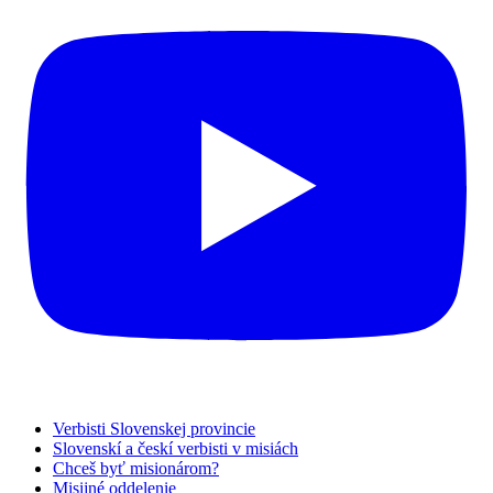
Verbisti Slovenskej provincie
Slovenskí a českí verbisti v misiách
Chceš byť misionárom?
Misijné oddelenie