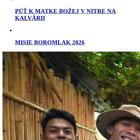
PÚŤ K MATKE BOŽEJ V NITRE NA
KALVÁRII
MISIE BOROMLAK 2026