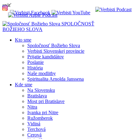
späť
SPOLOČNOSŤ
BOŽIEHO SLOVA
Kto sme
Spoločnosť Božieho Slova
Verbisti Slovenskej provincie
Prijatie kandidátov
Poslanie
História
Naše modlitby
Spiritualita Arnolda Janssena
Kde sme
Na Slovensku
Bratislava
Most pri Bratislave
Nitra
Ivanka pri Nitre
Ružomberok
Vidiná
Terchová
Cerová