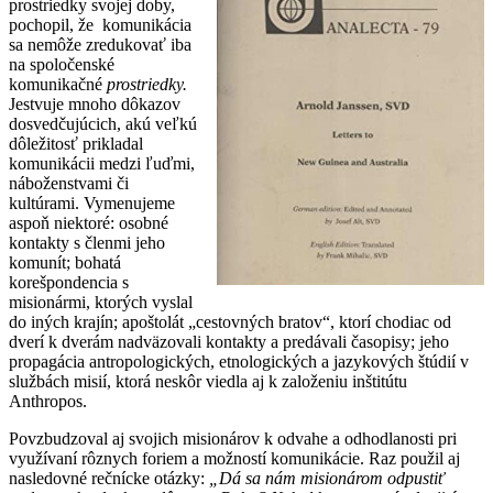
prostriedky svojej doby,
pochopil, že komunikácia
sa nemôže zredukovať iba
na spoločenské
komunikačné
prostriedky.
Jestvuje mnoho dôkazov
dosvedčujúcich, akú veľkú
dôležitosť prikladal
komunikácii medzi ľuďmi,
náboženstvami či
kultúrami. Vymenujeme
aspoň niektoré: osobné
kontakty s členmi jeho
komunít; bohatá
korešpondencia s
misionármi, ktorých vyslal
do iných krajín; apoštolát „cestovných bratov“, ktorí chodiac od
dverí k dverám nadväzovali kontakty a predávali časopisy; jeho
propagácia antropologických, etnologických a jazykových štúdií v
službách misií, ktorá neskôr viedla aj k založeniu inštitútu
Anthropos.
Povzbudzoval aj svojich misionárov k odvahe a odhodlanosti pri
využívaní rôznych foriem a možností komunikácie. Raz použil aj
nasledovné rečnícke otázky:
„Dá sa nám misionárom odpustiť