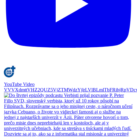
YouTube Video
VVVXdmttVHZ2QUZ5VjZTMWdzYjlrLVlBLmlTbFRibjRpVDc