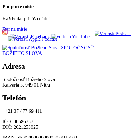
Podporte misie
Každý dar prináša nádej.
Dar na misie
SPOLOČNOSŤ
BOŽIEHO SLOVA
Adresa
Spoločnosť Božieho Slova
Kalvária 3, 949 01 Nitra
Telefón
+421 37 / 77 69 411
IČO
: 00586757
DIČ
: 2021253025
IBAN
: SK9509000000005029115971