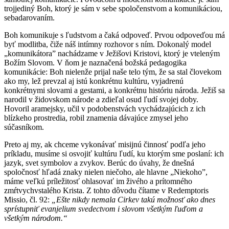
trojjediný Boh, ktorý je sám v sebe spoločenstvom a komunikáciou,
sebadarovaním.
Boh komunikuje s ľudstvom a čaká odpoveď. Prvou odpoveďou má
byť modlitba, čiže náš intímny rozhovor s ním. Dokonalý model
„komunikátora” nachádzame v Ježišovi Kristovi, ktorý je vteleným
Božím Slovom. V ňom je naznačená božská pedagogika
komunikácie: Boh nielenže prijal naše telo tým, že sa stal človekom
ako my, lež prevzal aj istú konkrétnu kultúru, vyjadrenú
konkrétnymi slovami a gestami, a konkrétnu históriu národa. Ježiš sa
narodil v židovskom národe a zdieľal osud ľudí svojej doby.
Hovoril aramejsky, učil v podobenstvách vychádzajúcich z ich
blízkeho prostredia, robil znamenia dávajúce zmysel jeho
súčasníkom.
Preto aj my, ak chceme vykonávať misijnú činnosť podľa jeho
príkladu, musíme si osvojiť kultúru ľudí, ku ktorým sme poslaní: ich
jazyk, svet symbolov a zvykov. Berúc do úvahy, že dnešná
spoločnosť hľadá znaky nielen niečoho, ale hlavne „Niekoho”,
máme veľkú príležitosť ohlasovať im živého a prítomného
zmŕtvychvstalého Krista. Z tohto dôvodu čítame v Redemptoris
Missio, čl. 92:
„Ešte nikdy nemala Cirkev takú možnosť ako dnes
sprístupniť evanjelium svedectvom i slovom všetkým ľuďom a
všetkým národom.“