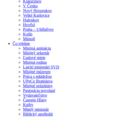
Kukučínov
V Česku
Nový Hrozenkov
Velké Karlovice
Halenkov
Hovězí
Praha – Uhříněves
Kolín
Mimoň
Čo robíme
Misijná animácia
Misijný sekretár
Ľudové misie
Misijná rodina
Laickí misionári SVD
Misijné múzeum
Práca s mládežou
UPeCe Bratislava
Misijné prázdniny
Pastorácia povolaní
Vydavateľstvo
Časopis Hlasy
Knihy
Mladý misionár
Biblický apoštolát