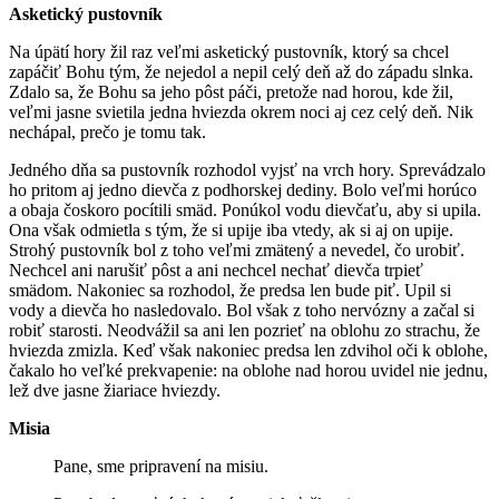
Asketický pustovník
Na úpätí hory žil raz veľmi asketický pustovník, ktorý sa chcel
zapáčiť Bohu tým, že nejedol a nepil celý deň až do západu slnka.
Zdalo sa, že Bohu sa jeho pôst páči, pretože nad horou, kde žil,
veľmi jasne svietila jedna hviezda okrem noci aj cez celý deň. Nik
nechápal, prečo je tomu tak.
Jedného dňa sa pustovník rozhodol vyjsť na vrch hory. Sprevádzalo
ho pritom aj jedno dievča z podhorskej dediny. Bolo veľmi horúco
a obaja čoskoro pocítili smäd. Ponúkol vodu dievčaťu, aby si upila.
Ona však odmietla s tým, že si upije iba vtedy, ak si aj on upije.
Strohý pustovník bol z toho veľmi zmätený a nevedel, čo urobiť.
Nechcel ani narušiť pôst a ani nechcel nechať dievča trpieť
smädom. Nakoniec sa rozhodol, že predsa len bude piť. Upil si
vody a dievča ho nasledovalo. Bol však z toho nervózny a začal si
robiť starosti. Neodvážil sa ani len pozrieť na oblohu zo strachu, že
hviezda zmizla. Keď však nakoniec predsa len zdvihol oči k oblohe,
čakalo ho veľké prekvapenie: na oblohe nad horou uvidel nie jednu,
lež dve jasne žiariace hviezdy.
Misia
Pane, sme pripravení na misiu.