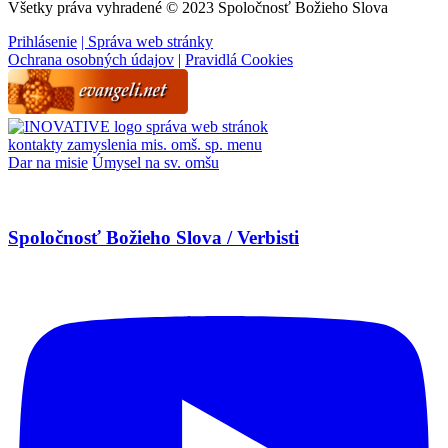
Všetky práva vyhradené © 2023 Spoločnosť Božieho Slova
Prihlásenie
| Správa web stránky
Ochrana osobných údajov
|
Pravidlá Cookies
správa web stránok
kontakty
zamyslenia
mis. omš. sp.
menu
Dar na misie
Úmysel na sv. omšu
Spoločnosť Božieho Slova / Verbisti