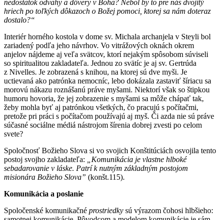
nedostatok odvahy a dôvery v Boha? Nebol by to pre nás dvojitý
hriech po toľkých dôkazoch o Božej pomoci, ktorej sa nám doteraz
dostalo?“
Interiér horného kostola v dome sv. Michala archanjela v Steyli bol
zariadený podľa jeho návrhov. Vo vitrážových oknách okrem
anjelov nájdeme aj veľa svätcov, ktorí nejakým spôsobom súviseli
so spiritualitou zakladateľa. Jednou zo svätíc je aj sv. Gertrúda
z Nivelles. Je zobrazená s knihou, na ktorej sú dve myši. Je
uctievaná ako patrónka nemocníc, lebo dokázala zastaviť šíriacu sa
morovú nákazu roznášanú práve myšami. Niektorí však so štipkou
humoru hovoria, že jej zobrazenie s myšami sa môže chápať tak,
žeby mohla byť aj patrónkou všetkých, čo pracujú s počítačmi,
pretože pri práci s počítačom používajú aj myš. Či azda nie sú práve
súčasné sociálne médiá nástrojom šírenia dobrej zvesti po celom
svete?
Spoločnosť Božieho Slova si vo svojich Konštitúciách osvojila tento
postoj svojho zakladateľa:
„Komunikácia je vlastne hlboké
sebadarovanie v láske. Patrí k nutným základným postojom
misionára Božieho Slova”
(konšt.115).
Komunikácia a poslanie
Spoločenské komunikačné
prostriedky
sú výrazom čohosi hlbšieho:
samotnej komunikácie. Pôvodcom a modelom komunikácie je sám