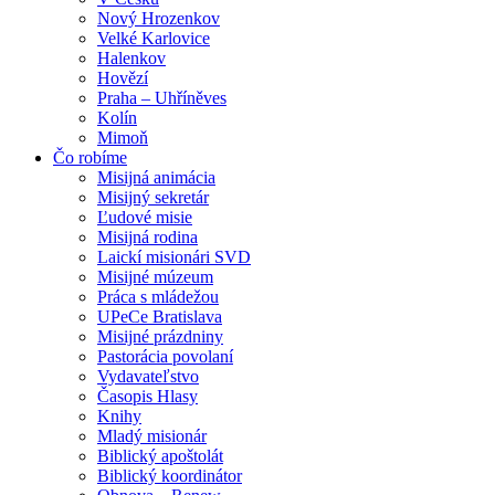
Nový Hrozenkov
Velké Karlovice
Halenkov
Hovězí
Praha – Uhříněves
Kolín
Mimoň
Čo robíme
Misijná animácia
Misijný sekretár
Ľudové misie
Misijná rodina
Laickí misionári SVD
Misijné múzeum
Práca s mládežou
UPeCe Bratislava
Misijné prázdniny
Pastorácia povolaní
Vydavateľstvo
Časopis Hlasy
Knihy
Mladý misionár
Biblický apoštolát
Biblický koordinátor