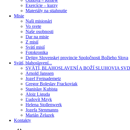
Obnova – Renew
Exercície – kurzy
Materiály na stiahnutie
Misie
Naši misionári
Vo svete
Naše osobnosti
Dar na misie
Z misií
Svätí misií
Fotokronika
Dejiny Slovenskej provincie Spoločnosti Božieho Slova
Svätí, blahoslavení...
SVÄTÍ, BLAHOSLAVENÍ A BOŽÍ SLUHOVIA SV
Arnold Janssen
Jozef Freinademetz
Gregor Boleslav Frackoviak
Stanislav Kubista
Aloiz Liguda
Ľudovít Mzyk
Helena Stollenwerk
Jozefa Stenmanns
Marián Żelazek
Kontakty