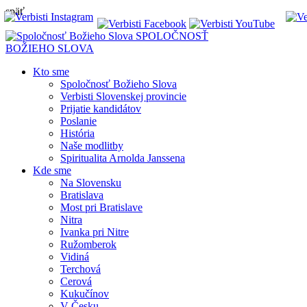
späť
SPOLOČNOSŤ
BOŽIEHO SLOVA
Kto sme
Spoločnosť Božieho Slova
Verbisti Slovenskej provincie
Prijatie kandidátov
Poslanie
História
Naše modlitby
Spiritualita Arnolda Janssena
Kde sme
Na Slovensku
Bratislava
Most pri Bratislave
Nitra
Ivanka pri Nitre
Ružomberok
Vidiná
Terchová
Cerová
Kukučínov
V Česku