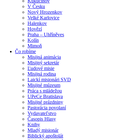
Kukučínov
V Česku
Nový Hrozenkov
Velké Karlovice
Halenkov
Hovězí
Praha – Uhříněves
Kolín
Mimoň
Čo robíme
Misijná animácia
Misijný sekretár
Ľudové misie
Misijná rodina
Laickí misionári SVD
Misijné múzeum
Práca s mládežou
UPeCe Bratislava
Misijné prázdniny
Pastorácia povolaní
Vydavateľstvo
Časopis Hlasy
Knihy
Mladý misionár
Biblický apoštolát