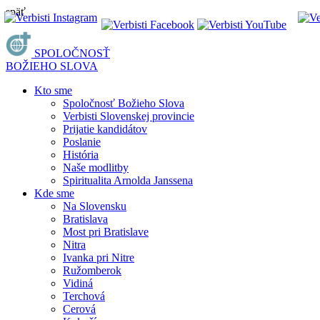
späť
SPOLOČNOSŤ
BOŽIEHO SLOVA
Kto sme
Spoločnosť Božieho Slova
Verbisti Slovenskej provincie
Prijatie kandidátov
Poslanie
História
Naše modlitby
Spiritualita Arnolda Janssena
Kde sme
Na Slovensku
Bratislava
Most pri Bratislave
Nitra
Ivanka pri Nitre
Ružomberok
Vidiná
Terchová
Cerová