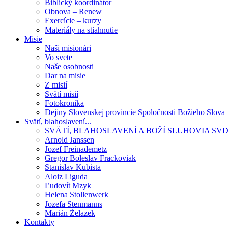
Biblický koordinátor
Obnova – Renew
Exercície – kurzy
Materiály na stiahnutie
Misie
Naši misionári
Vo svete
Naše osobnosti
Dar na misie
Z misií
Svätí misií
Fotokronika
Dejiny Slovenskej provincie Spoločnosti Božieho Slova
Svätí, blahoslavení...
SVÄTÍ, BLAHOSLAVENÍ A BOŽÍ SLUHOVIA SV
Arnold Janssen
Jozef Freinademetz
Gregor Boleslav Frackoviak
Stanislav Kubista
Aloiz Liguda
Ľudovít Mzyk
Helena Stollenwerk
Jozefa Stenmanns
Marián Żelazek
Kontakty