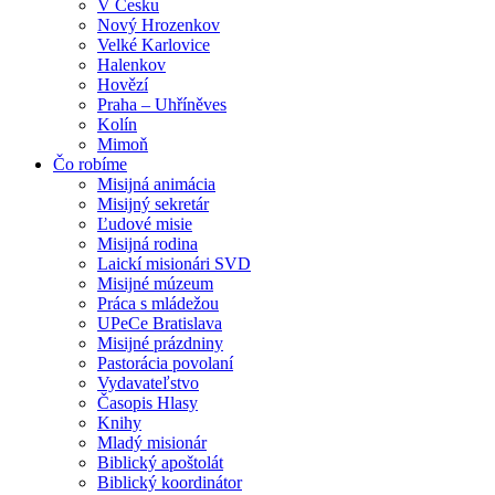
V Česku
Nový Hrozenkov
Velké Karlovice
Halenkov
Hovězí
Praha – Uhříněves
Kolín
Mimoň
Čo robíme
Misijná animácia
Misijný sekretár
Ľudové misie
Misijná rodina
Laickí misionári SVD
Misijné múzeum
Práca s mládežou
UPeCe Bratislava
Misijné prázdniny
Pastorácia povolaní
Vydavateľstvo
Časopis Hlasy
Knihy
Mladý misionár
Biblický apoštolát
Biblický koordinátor