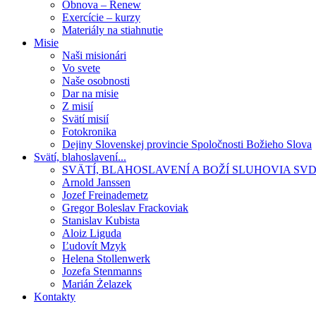
Obnova – Renew
Exercície – kurzy
Materiály na stiahnutie
Misie
Naši misionári
Vo svete
Naše osobnosti
Dar na misie
Z misií
Svätí misií
Fotokronika
Dejiny Slovenskej provincie Spoločnosti Božieho Slova
Svätí, blahoslavení...
SVÄTÍ, BLAHOSLAVENÍ A BOŽÍ SLUHOVIA SV
Arnold Janssen
Jozef Freinademetz
Gregor Boleslav Frackoviak
Stanislav Kubista
Aloiz Liguda
Ľudovít Mzyk
Helena Stollenwerk
Jozefa Stenmanns
Marián Żelazek
Kontakty