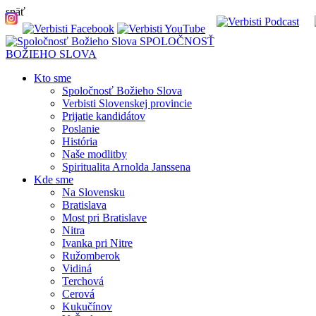
späť
SPOLOČNOSŤ
BOŽIEHO SLOVA
Kto sme
Spoločnosť Božieho Slova
Verbisti Slovenskej provincie
Prijatie kandidátov
Poslanie
História
Naše modlitby
Spiritualita Arnolda Janssena
Kde sme
Na Slovensku
Bratislava
Most pri Bratislave
Nitra
Ivanka pri Nitre
Ružomberok
Vidiná
Terchová
Cerová
Kukučínov