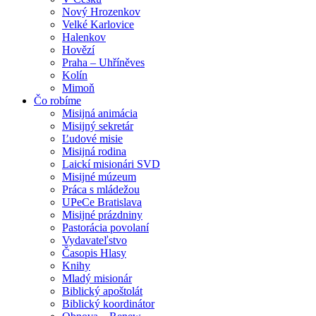
Nový Hrozenkov
Velké Karlovice
Halenkov
Hovězí
Praha – Uhříněves
Kolín
Mimoň
Čo robíme
Misijná animácia
Misijný sekretár
Ľudové misie
Misijná rodina
Laickí misionári SVD
Misijné múzeum
Práca s mládežou
UPeCe Bratislava
Misijné prázdniny
Pastorácia povolaní
Vydavateľstvo
Časopis Hlasy
Knihy
Mladý misionár
Biblický apoštolát
Biblický koordinátor