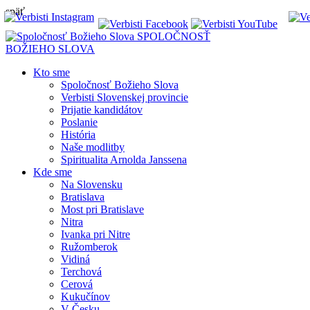
späť
SPOLOČNOSŤ
BOŽIEHO SLOVA
Kto sme
Spoločnosť Božieho Slova
Verbisti Slovenskej provincie
Prijatie kandidátov
Poslanie
História
Naše modlitby
Spiritualita Arnolda Janssena
Kde sme
Na Slovensku
Bratislava
Most pri Bratislave
Nitra
Ivanka pri Nitre
Ružomberok
Vidiná
Terchová
Cerová
Kukučínov
V Česku