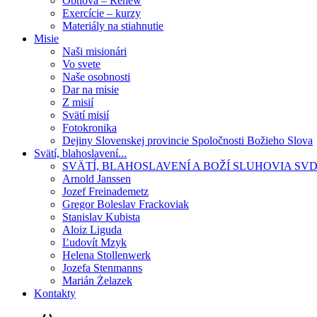
Obnova – Renew
Exercície – kurzy
Materiály na stiahnutie
Misie
Naši misionári
Vo svete
Naše osobnosti
Dar na misie
Z misií
Svätí misií
Fotokronika
Dejiny Slovenskej provincie Spoločnosti Božieho Slova
Svätí, blahoslavení...
SVÄTÍ, BLAHOSLAVENÍ A BOŽÍ SLUHOVIA SV
Arnold Janssen
Jozef Freinademetz
Gregor Boleslav Frackoviak
Stanislav Kubista
Aloiz Liguda
Ľudovít Mzyk
Helena Stollenwerk
Jozefa Stenmanns
Marián Żelazek
Kontakty