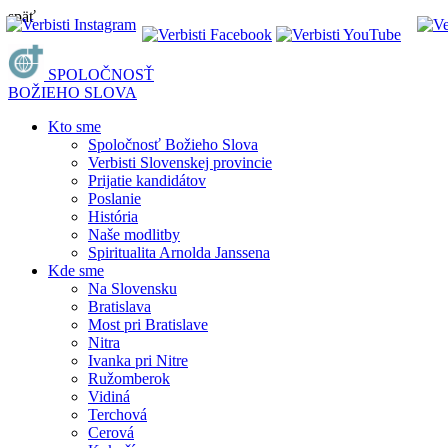
späť
SPOLOČNOSŤ
BOŽIEHO SLOVA
Kto sme
Spoločnosť Božieho Slova
Verbisti Slovenskej provincie
Prijatie kandidátov
Poslanie
História
Naše modlitby
Spiritualita Arnolda Janssena
Kde sme
Na Slovensku
Bratislava
Most pri Bratislave
Nitra
Ivanka pri Nitre
Ružomberok
Vidiná
Terchová
Cerová