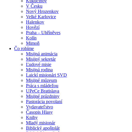
Kukučínov
V Česku
Nový Hrozenkov
Velké Karlovice
Halenkov
Hovězí
Praha – Uhříněves
Kolín
Mimoň
Čo robíme
Misijná animácia
Misijný sekretár
Ľudové misie
Misijná rodina
Laickí misionári SVD
Misijné múzeum
Práca s mládežou
UPeCe Bratislava
Misijné prázdniny
Pastorácia povolaní
Vydavateľstvo
Časopis Hlasy
Knihy
Mladý misionár
Biblický apoštolát