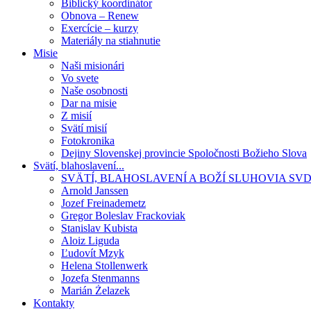
Biblický koordinátor
Obnova – Renew
Exercície – kurzy
Materiály na stiahnutie
Misie
Naši misionári
Vo svete
Naše osobnosti
Dar na misie
Z misií
Svätí misií
Fotokronika
Dejiny Slovenskej provincie Spoločnosti Božieho Slova
Svätí, blahoslavení...
SVÄTÍ, BLAHOSLAVENÍ A BOŽÍ SLUHOVIA SV
Arnold Janssen
Jozef Freinademetz
Gregor Boleslav Frackoviak
Stanislav Kubista
Aloiz Liguda
Ľudovít Mzyk
Helena Stollenwerk
Jozefa Stenmanns
Marián Żelazek
Kontakty