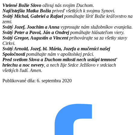
Vtelené Božie Slovo
oživuj nás svojim Duchom.
Najčistejšia Matka Božia
priveď všetkých k svojmu Synovi.
Svätý Michal, Gabriel a Rafael
pomáhajte šíriť Božie kráľovstvo na
zemi.
Svätý Jozef, Joachim a Anna
vyprosujte nám služobníkov evanjelia.
Svätý Peter a Pavol, Ján a Ondrej
pomáhajte hlásateľom viery.
Svätý Gregor, Augustín a Vincent
prihovárajte sa za všetky stavy
Cirkvi.
Svätý Arnold, Jozef, bl. Mária, Jozefa a mučeníci našej
Spoločnosti
pomáhajte nám v apoštolskej práci.
Pred svetlom Slova a Duchom milosti nech ustúpi temnosť
hriechu a noc nevery
, a nech žije Srdce Ježišovo v srdciach
všetkých ľudí. Amen.
Publikované dňa: 6. septembra 2020