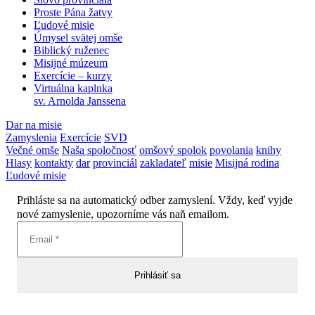
Proste Pána žatvy
Ľudové misie
Úmysel svätej omše
Biblický ruženec
Misijné múzeum
Exercície – kurzy
Virtuálna kaplnka
sv. Arnolda Janssena
Dar na misie
Zamyslenia
Exercície
SVD
Večné omše
Naša spoločnosť
omšový spolok
povolania
knihy
Hlasy
kontakty
dar
provinciál
zakladateľ
misie
Misijná rodina
Ľudové misie
Prihláste sa na automatický odber zamyslení. Vždy, keď vyjde
nové zamyslenie, upozorníme vás naň emailom.