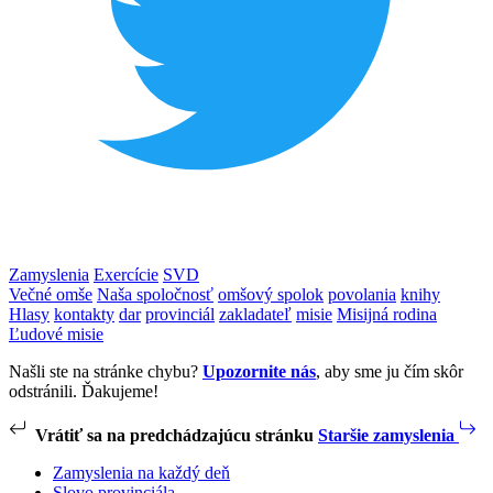
Zamyslenia
Exercície
SVD
Večné omše
Naša spoločnosť
omšový spolok
povolania
knihy
Hlasy
kontakty
dar
provinciál
zakladateľ
misie
Misijná rodina
Ľudové misie
Našli ste na stránke chybu?
Upozornite nás
, aby sme ju čím skôr
odstránili. Ďakujeme!
Vrátiť sa na predchádzajúcu stránku
Staršie zamyslenia
Zamyslenia na každý deň
Slovo provinciála