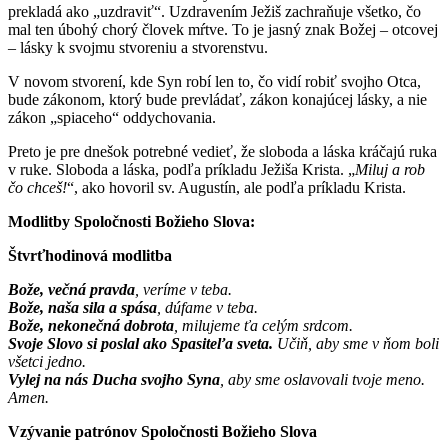
prekladá ako „uzdraviť“. Uzdravením Ježiš zachraňuje všetko, čo
mal ten úbohý chorý človek mŕtve. To je jasný znak Božej – otcovej
– lásky k svojmu stvoreniu a stvorenstvu.
V novom stvorení, kde Syn robí len to, čo vidí robiť svojho Otca,
bude zákonom, ktorý bude prevládať, zákon konajúcej lásky, a nie
zákon „spiaceho“ oddychovania.
Preto je pre dnešok potrebné vedieť, že sloboda a láska kráčajú ruka
v ruke. Sloboda a láska, podľa príkladu Ježiša Krista. „
Miluj a rob
čo chceš!
“, ako hovoril sv. Augustín, ale podľa príkladu Krista.
Modlitby Spoločnosti Božieho Slova:
Štvrťhodinová modlitba
Bože, večná pravda
, veríme v teba.
Bože, naša sila a spása
, dúfame v teba.
Bože, nekonečná dobrota
, milujeme ťa celým srdcom.
Svoje Slovo si poslal ako Spasiteľa sveta.
Učiň, aby sme v ňom boli
všetci jedno.
Vylej na nás Ducha svojho Syna
, aby sme oslavovali tvoje meno.
Amen.
Vzývanie patrónov Spoločnosti Božieho Slova