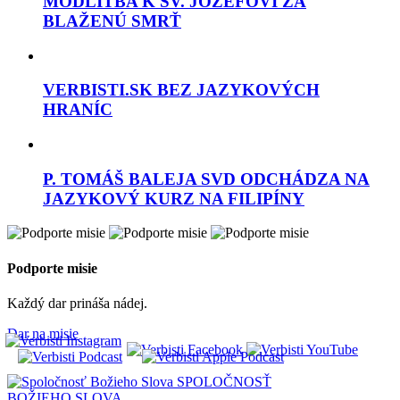
MODLITBA K SV. JOZEFOVI ZA
BLAŽENÚ SMRŤ
VERBISTI.SK BEZ JAZYKOVÝCH
HRANÍC
P. TOMÁŠ BALEJA SVD ODCHÁDZA NA
JAZYKOVÝ KURZ NA FILIPÍNY
Podporte misie
Každý dar prináša nádej.
Dar na misie
SPOLOČNOSŤ
BOŽIEHO SLOVA