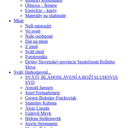
Biblický koordinátor
Obnova – Renew
Exercície – kurzy
Materiály na stiahnutie
Misie
Naši misionári
Vo svete
Naše osobnosti
Dar na misie
Z misií
Svätí misií
Fotokronika
Dejiny Slovenskej provincie Spoločnosti Božieho
Slova
Svätí, blahoslavení...
SVÄTÍ, BLAHOSLAVENÍ A BOŽÍ SLUHOVIA
SVD
Arnold Janssen
Jozef Freinademetz
Gregor Boleslav Frackoviak
Stanislav Kubista
Aloiz Liguda
Ľudovít Mzyk
Helena Stollenwerk
Jozefa Stenmanns