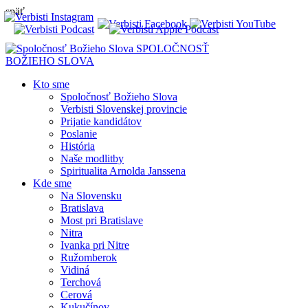
späť
SPOLOČNOSŤ
BOŽIEHO SLOVA
Kto sme
Spoločnosť Božieho Slova
Verbisti Slovenskej provincie
Prijatie kandidátov
Poslanie
História
Naše modlitby
Spiritualita Arnolda Janssena
Kde sme
Na Slovensku
Bratislava
Most pri Bratislave
Nitra
Ivanka pri Nitre
Ružomberok
Vidiná
Terchová
Cerová
Kukučínov