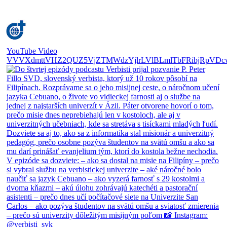
YouTube Video
VVVXdmttVHZ2QUZ5VjZTMWdzYjlrLVlBLmlTbFRibjRpVDc