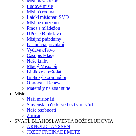
Misijný sekretár
Ľudové misie
Misijná rodina
Laickí misionári SVD
Misijné múzeum
Práca s mládežou
UPeCe Bratislava
Misijné prázdniny
Pastorácia povolaní
Vydavateľstvo
Časopis Hlasy
Naše knihy
Mladý Misionár
Biblický apoštolát
Biblický koordinátor
Obnova – Renew
Materiály na stiahnutie
Misie
Naši misionári
Slovenskí a českí verbisti v misiách
Naše osobnosti
Z misií
SVÄTÍ, BLAHOSLAVENÍ A BOŽÍ SLUHOVIA
ARNOLD JANSSEN
JOZEF FREINADEMETZ