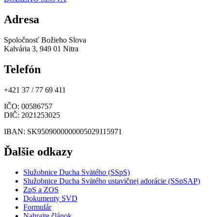
Adresa
Spoločnosť Božieho Slova
Kalvária 3, 949 01 Nitra
Telefón
+421 37 / 77 69 411
IČO
: 00586757
DIČ
: 2021253025
IBAN
: SK9509000000005029115971
Ďalšie odkazy
Služobnice Ducha Svätého (SSpS)
Služobnice Ducha Svätého ustavičnej adorácie (SSpSAP)
ZpS a ZOS
Dokumenty SVD
Formulár
Nahrajte článok