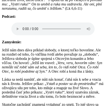
mu: „Vystri ruku!“ On to urobil a ruka mu ozdravela. Ale oni, plní
nerozumu, radili sa, čo urobiť s Ježišom.
“ (Lk 6,6-11)
Podcast:
Zamyslenie:
Ježiš nám dnes dáva príklad slobody, o ktorej toľko hovoríme. Ale
na rozdiel od toho, čo väčšina tvrdí alebo považuje za „slobodu“,
Ježišova sloboda je úplne spojená s Otcovým konaním a Jeho
vôľou. On hovorí: „Ježiš im vravel: „
Veru, veru, hovorím vám: Syn
nemôže nič robiť sám od seba, len to, čo vidí robiť Otca. Čo robí
Otec, to robí podobne aj Syn
.
“ A Otec robí a koná iba z lásky.
Láska sa nedá nanútiť, ale núti nás konať, ťahá nás k sebe a vracia
nás k životu. Ježišov príkaz: „
Vstaň a postav sa do prostriedku!
“ má
oživujúcu silu pre toho, kto miluje a reaguje na živé Slovo. A
posledná časť jeho príkazu: „
Vystri ruku!
“, ktorý uzatvára zázrak,
definitívne vracia život a silu tomu, čo bolo bezmocné a mŕtve.
Skutočne zachrániť znamená vytiahnuť zo smrti. To isté slovo sa