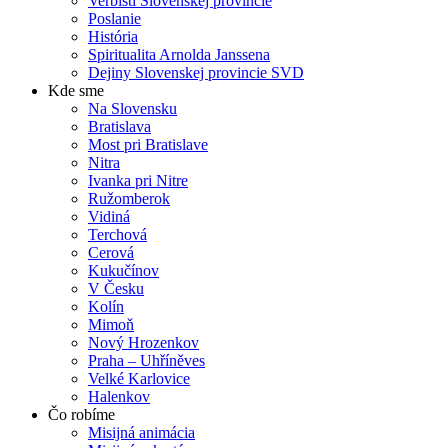
Verbisti Slovenskej provincie
Poslanie
História
Spiritualita Arnolda Janssena
Dejiny Slovenskej provincie SVD
Kde sme
Na Slovensku
Bratislava
Most pri Bratislave
Nitra
Ivanka pri Nitre
Ružomberok
Vidiná
Terchová
Cerová
Kukučínov
V Česku
Kolín
Mimoň
Nový Hrozenkov
Praha – Uhříněves
Velké Karlovice
Halenkov
Čo robíme
Misijná animácia