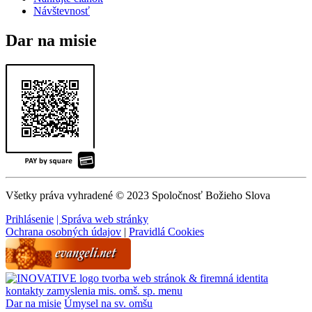
Návštevnosť
Dar na misie
Všetky práva vyhradené © 2023 Spoločnosť Božieho Slova
Prihlásenie
| Správa web stránky
Ochrana osobných údajov
|
Pravidlá Cookies
tvorba web stránok & firemná identita
kontakty
zamyslenia
mis. omš. sp.
menu
Dar na misie
Úmysel na sv. omšu