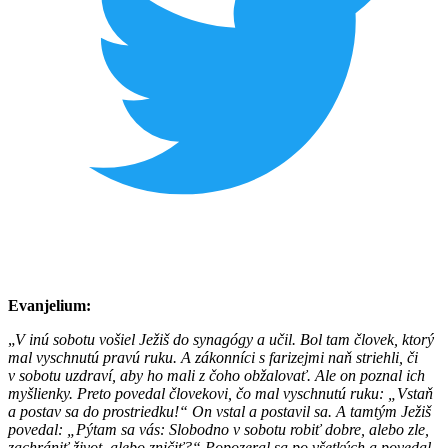
Evanjelium:
„
V inú sobotu vošiel Ježiš do synagógy a učil. Bol tam človek, ktorý
mal vyschnutú pravú ruku. A zákonníci s farizejmi naň striehli, či
v sobotu uzdraví, aby ho mali z čoho obžalovať. Ale on poznal ich
myšlienky. Preto povedal človekovi, čo mal vyschnutú ruku: „Vstaň
a postav sa do prostriedku!“ On vstal a postavil sa. A tamtým Ježiš
povedal: „Pýtam sa vás: Slobodno v sobotu robiť dobre, alebo zle,
zachrániť život, alebo zničiť?“ Popozeral sa po všetkých a povedal