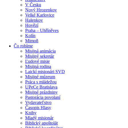
V Česku
Nový Hrozenkov
Velké Karlovice
Halenkov
Hovězí
Praha – Uhříněves
Kolín
Mimoň
Čo robíme
Misijná animácia
Misijný sekretár
Ľudové misie
Misijná rodina
Laickí misionári SVD
Misijné múzeum
Práca s mládežou
UPeCe Bratislava
Misijné prázdniny
Pastorácia povolaní
Vydavateľstvo
Časopis Hlasy
Knihy
Mladý misionár
Biblický apoštolát