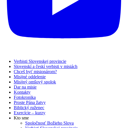
Verbisti Slovenskej provincie
Slovenskí a českí verbisti v misiách
Chceš byť misionárom?
Misijné oddelenie
Misijný omšový spolok
Dar na misie
Kontakty
Fotokronika
Proste Pána žatvy
Biblický ruženec
Exercície – kurzy
Kto sme
Spoločnosť Božieho Slova