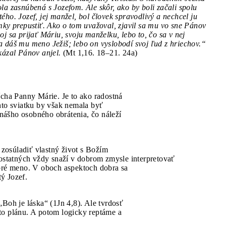
la zasnúbená s Jozefom. Ale skôr, ako by boli začali spolu
ého. Jozef, jej manžel, bol človek spravodlivý a nechcel ju
mky prepustiť. Ako o tom uvažoval, zjavil sa mu vo sne Pánov
oj sa prijať Máriu, svoju manželku, lebo to, čo sa v nej
a dáš mu meno Ježiš; lebo on vyslobodí svoj ľud z hriechov.“
kázal Pánov anjel.
(Mt 1,16. 18–21. 24a)
ícha Panny Márie. Je to ako radostná
hto sviatku by však nemala byť
nášho osobného obrátenia, čo náleží
a zosúladiť vlastný život s Božím
 ostatných vždy snaží v dobrom zmysle interpretovať
obré meno. V oboch aspektoch dobra sa
ý Jozef.
„Boh je láska“ (1Jn 4,8). Ale tvrdosť
to plánu. A potom logicky reptáme a