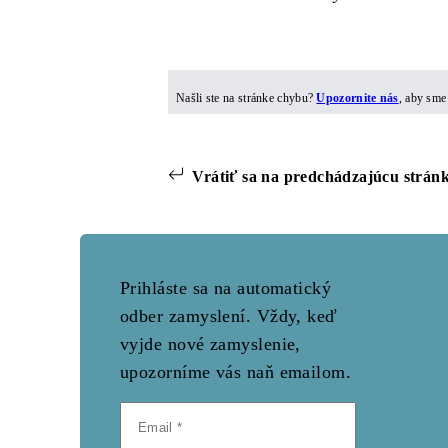
Našli ste na stránke chybu?
Upozornite nás
, aby sme
Vrátiť sa na predchádzajúcu strán
Prihláste sa na automatický
odber zamyslení. Vždy, keď
vyjde nové zamyslenie,
upozorníme vás naň emailom.