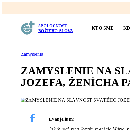
SPOLOČNOSŤ
KTO SME
KD
BOŽIEHO SLOVA
Zamyslenia
ZAMYSLENIE
NA SL
JOZEFA, ŽENÍCHA 
Evanjelium:
Jakub mal syna Jozefa, manžela Márie, z k