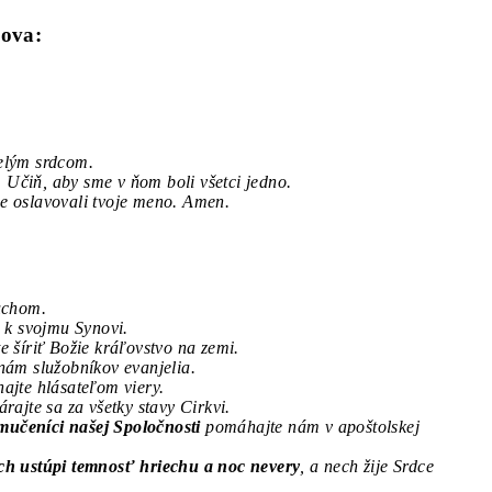
lova:
celým srdcom.
.
Učiň, aby sme v ňom boli všetci jedno.
e oslavovali tvoje meno. Amen.
uchom.
 k svojmu Synovi.
 šíriť Božie kráľovstvo na zemi.
nám služobníkov evanjelia.
jte hlásateľom viery.
rajte sa za všetky stavy Cirkvi.
 mučeníci našej Spoločnosti
pomáhajte nám v apoštolskej
ch ustúpi temnosť hriechu a noc nevery
, a nech žije Srdce