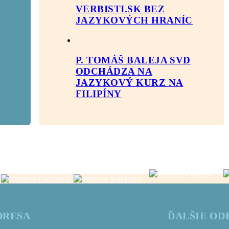
VERBISTI.SK BEZ
JAZYKOVÝCH HRANÍC
P. TOMÁŠ BALEJA SVD
ODCHÁDZA NA
JAZYKOVÝ KURZ NA
FILIPÍNY
DRESA
ĎALŠIE OD