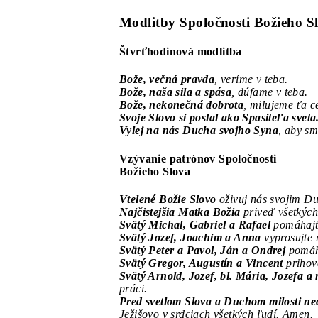
Modlitby Spoločnosti Božieho S
Štvrťhodinová modlitba
Bože, večná pravda
, veríme v teba.
Bože, naša sila a spása
, dúfame v teba.
Bože, nekonečná dobrota
, milujeme ťa 
Svoje Slovo si poslal ako Spasiteľa sveta
Vylej na nás Ducha svojho Syna
, aby sm
Vzývanie patrónov Spoločnosti
Božieho Slova
Vtelené Božie Slovo
oživuj nás svojim D
Najčistejšia Matka Božia
priveď všetkých
Svätý Michal, Gabriel a Rafael
pomáhajte
Svätý Jozef, Joachim a Anna
vyprosujte 
Svätý Peter a Pavol, Ján a Ondrej
pomáha
Svätý Gregor, Augustín a Vincent
prihová
Svätý Arnold, Jozef, bl. Mária, Jozefa a
práci.
Pred svetlom Slova a Duchom milosti ne
Ježišovo v srdciach všetkých ľudí. Amen.