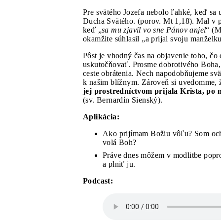
Pre svätého Jozefa nebolo ľahké, keď sa u
Ducha Svätého. (porov. Mt 1,18). Mal v p
keď „
sa mu zjavil vo sne Pánov anjel
“ (M
okamžite súhlasil „a prijal svoju manželk
Pôst je vhodný čas na objavenie toho, čo 
uskutočňovať. Prosme dobrotivého Boha, 
ceste obrátenia. Nech napodobňujeme svät
k našim blížnym. Zároveň si uvedomme, 
jej prostredníctvom prijala Krista, po n
(sv. Bernardín Sienský).
Aplikácia:
Ako prijímam Božiu vôľu? Som ocho
volá Boh?
Práve dnes môžem v modlitbe popro
a plniť ju.
Podcast: