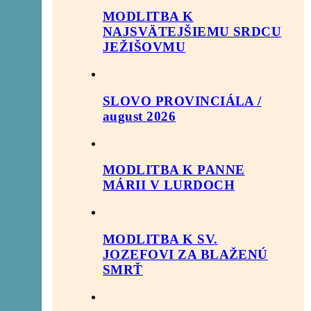
MODLITBA K
NAJSVÄTEJŠIEMU SRDCU
JEŽIŠOVMU
SLOVO PROVINCIÁLA /
august 2026
MODLITBA K PANNE
MÁRII V LURDOCH
MODLITBA K SV.
JOZEFOVI ZA BLAŽENÚ
SMRŤ