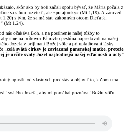
kázalo, skôr ako by boli začali spolu bývať, že Mária počala z
láne sa s ňou rozviesť, ale «potajomky» (Mt 1,19). A zároveň
t 1,20) s tým, že sa má stať zákonným otcom Dieťaťa,
u“ (Mt 1,24).
od nás očakáva Boh, a na posilnenie našej túžby to
aby sme na príhovor Pánovho pestúna napredovali na našej
ého Jozefa v prijímaní Božej vôle a pri uplatňovaní lásky
že „
celá svätá cirkev je zaviazaná panenskej matke, pretože
ej je určite svätý Jozef najhodnejší našej vďačnosti a úcty
“
tný upustiť od vlastných predstáv a objaviť to, k čomu ma
siť svätého Jozefa, aby mi pomáhal poznávať Božiu vôľu