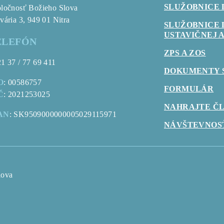
SLUŽOBNICE 
ločnosť Božieho Slova
vária 3, 949 01 Nitra
SLUŽOBNICE
USTAVIČNEJ A
ELEFÓN
ZPS A ZOS
1 37 / 77 69 411
DOKUMENTY 
O
: 00586757
FORMULÁR
Č
: 2021253025
NAHRAJTE Č
AN
: SK9509000000005029115971
NÁVŠTEVNOS
lova