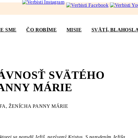
E SME
ČO ROBÍME
MISIE
SVÄTÍ, BLAHOSLA
ÁVNOSŤ SVÄTÉHO
PANNY MÁRIE
torej sa narodil Ježiš, nazývaný Kristus. S narodením Ježiša