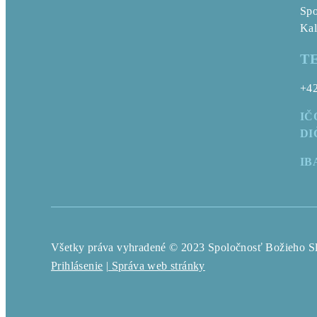
Spo
Kal
T
+42
IČ
DI
IB
Všetky práva vyhradené © 2023 Spoločnosť Božieho S
Prihlásenie
| Správa web stránky