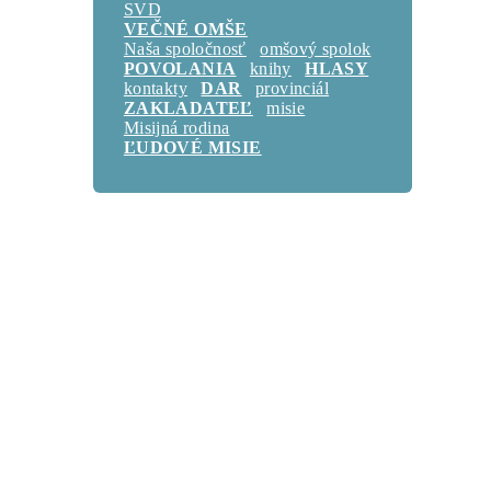
SVD
VEČNÉ OMŠE
Naša spoločnosť
omšový spolok
POVOLANIA
knihy
HLASY
kontakty
DAR
provinciál
ZAKLADATEĽ
misie
Misijná rodina
ĽUDOVÉ MISIE