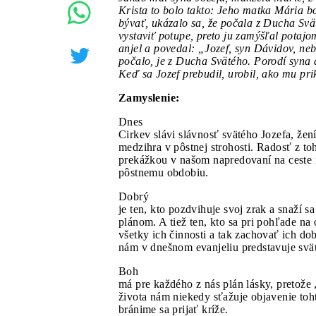
Krista to bolo takto: Jeho matka Mária bo
bývať, ukázalo sa, že počala z Ducha Svät
vystaviť potupe, preto ju zamýšľal potajo
anjel a povedal: „Jozef, syn Dávidov, neb
počalo, je z Ducha Svätého. Porodí syna 
Keď sa Jozef prebudil, urobil, ako mu pri
Zamyslenie:
Dnes
Cirkev slávi slávnosť svätého Jozefa, žen
medzihra v pôstnej strohosti. Radosť z to
prekážkou v našom napredovaní na ceste 
pôstnemu obdobiu.
Dobrý
je ten, kto pozdvihuje svoj zrak a snaží s
plánom. A tiež ten, kto sa pri pohľade na
všetky ich činnosti a tak zachovať ich d
nám v dnešnom evanjeliu predstavuje svät
Boh
má pre každého z nás plán lásky, pretože 
života nám niekedy sťažuje objavenie toh
bránime sa prijať kríže.