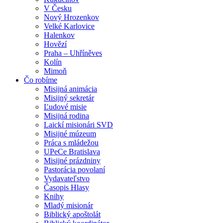
V Česku
Nový Hrozenkov
Velké Karlovice
Halenkov
Hovězí
Praha – Uhříněves
Kolín
Mimoň
Čo robíme
Misijná animácia
Misijný sekretár
Ľudové misie
Misijná rodina
Laickí misionári SVD
Misijné múzeum
Práca s mládežou
UPeCe Bratislava
Misijné prázdniny
Pastorácia povolaní
Vydavateľstvo
Časopis Hlasy
Knihy
Mladý misionár
Biblický apoštolát