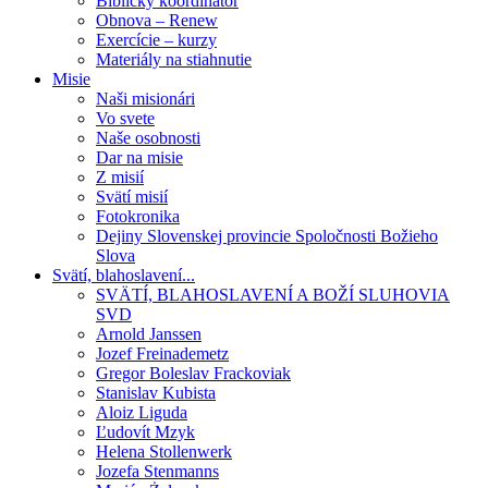
Biblický koordinátor
Obnova – Renew
Exercície – kurzy
Materiály na stiahnutie
Misie
Naši misionári
Vo svete
Naše osobnosti
Dar na misie
Z misií
Svätí misií
Fotokronika
Dejiny Slovenskej provincie Spoločnosti Božieho
Slova
Svätí, blahoslavení...
SVÄTÍ, BLAHOSLAVENÍ A BOŽÍ SLUHOVIA
SVD
Arnold Janssen
Jozef Freinademetz
Gregor Boleslav Frackoviak
Stanislav Kubista
Aloiz Liguda
Ľudovít Mzyk
Helena Stollenwerk
Jozefa Stenmanns