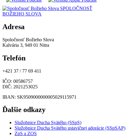
SPOLOČNOSŤ
BOŽIEHO SLOVA
Adresa
Spoločnosť Božieho Slova
Kalvária 3, 949 01 Nitra
Telefón
+421 37 / 77 69 411
IČO
: 00586757
DIČ
: 2021253025
IBAN
: SK9509000000005029115971
Ďalšie odkazy
Služobnice Ducha Svätého (SSpS)
Služobnice Ducha Svätého ustavičnej adorácie (SSpSAP)
ZpS a ZOS