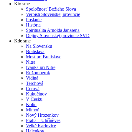
Kto sme
Spoločnosť Božieho Slova
Verbisti Slovenskej provincie
Poslanie
História
Spiritualita Arnolda Janssena
Dejiny Slovenskej provincie SVD
Kde sme
Na Slovensku
Bratislava
Most pri Bratislave
Nitra
Ivanka pri Nitre
Ružomberok
Vidiná
Terchová
Cerová
Kukučínov
V Česku
Kolín
Mimoň
Nový Hrozenkov
Praha – Uhříněves
Velké Karlovice
Halenkov