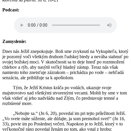
Podcast:
Zamyslenie:
Dnes nás Ježiš znepokojuje. Boli sme zvyknutí na Vykupiteľa, ktorý
je pozorný voči všetkým druhom ľudskej biedy a neváha siahnuť po
svojej božskej moci. V skutočnosti sa to deje hneď po rozmnožení
chlebov a rýb, aby nasýtil veľký hladný zástup. Teraz nás však
namiesto toho zneisťuje zázrakom – prichádza po vode – nehľadá
senzáciu, ale približuje sa k apoštolom.
Tým, že Ježiš Kristus kráča po vodách, ukazuje svoje
majstrovstvo nad všetkými stvorenými vecami. Mohli by sme v tom
však vidieť aj jeho nadvládu nad Zlým, čo predstavuje temné a
rozbúrené more.
„Nebojte sa.“ (Jn 6, 20), povedal im pri tejto príležitosti Ježiš.
„Vo svete máte súženie, ale dúfajte, ja som premohol svet!“ (Jn 16,
33), povie im po Poslednej večeri. Napokon je to Ježiš, ktorý v to
veľkonočné ráno povedal ženám po tom, ako vstal z hrobu: