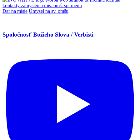
kontakty
zamyslenia
mis. omš. sp.
menu
Dar na misie
Úmysel na sv. omšu
Spoločnosť Božieho Slova / Verbisti