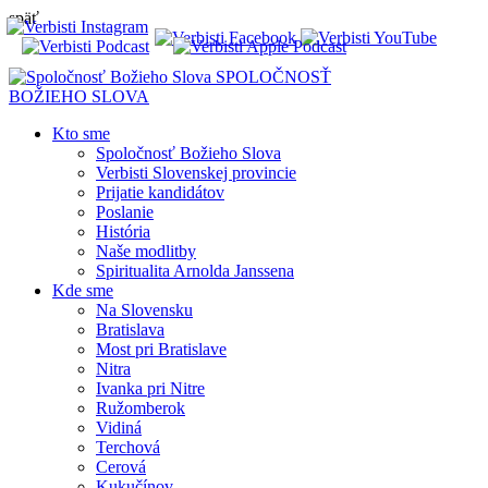
späť
SPOLOČNOSŤ
BOŽIEHO SLOVA
Kto sme
Spoločnosť Božieho Slova
Verbisti Slovenskej provincie
Prijatie kandidátov
Poslanie
História
Naše modlitby
Spiritualita Arnolda Janssena
Kde sme
Na Slovensku
Bratislava
Most pri Bratislave
Nitra
Ivanka pri Nitre
Ružomberok
Vidiná
Terchová
Cerová
Kukučínov