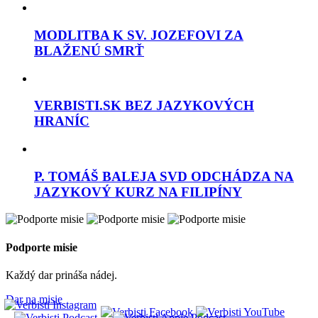
MODLITBA K SV. JOZEFOVI ZA
BLAŽENÚ SMRŤ
VERBISTI.SK BEZ JAZYKOVÝCH
HRANÍC
P. TOMÁŠ BALEJA SVD ODCHÁDZA NA
JAZYKOVÝ KURZ NA FILIPÍNY
Podporte misie
Každý dar prináša nádej.
Dar na misie