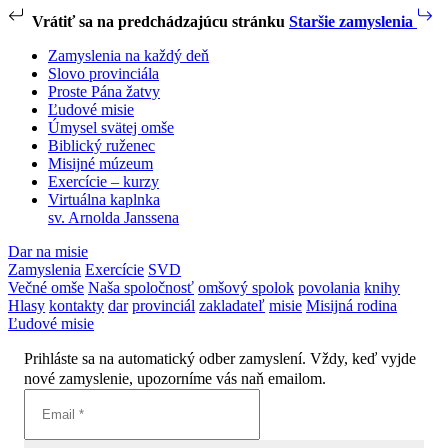
Vrátiť sa na predchádzajúcu stránku
Staršie zamyslenia
Zamyslenia na každý deň
Slovo provinciála
Proste Pána žatvy
Ľudové misie
Úmysel svätej omše
Biblický ruženec
Misijné múzeum
Exercície – kurzy
Virtuálna kaplnka
sv. Arnolda Janssena
Dar na misie
Zamyslenia
Exercície
SVD
Večné omše
Naša spoločnosť
omšový spolok
povolania
knihy
Hlasy
kontakty
dar
provinciál
zakladateľ
misie
Misijná rodina
Ľudové misie
Prihláste sa na automatický odber zamyslení. Vždy, keď vyjde
nové zamyslenie, upozorníme vás naň emailom.