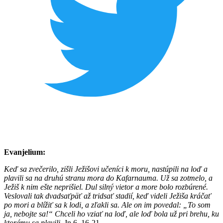
Evanjelium:
Keď sa zvečerilo, zišli Ježišovi učeníci k moru, nastúpili na loď a
plavili sa na druhú stranu mora do Kafarnauma. Už sa zotmelo, a
Ježiš k nim ešte neprišiel. Dul silný vietor a more bolo rozbúrené.
Veslovali tak dvadsaťpäť až tridsať stadií, keď videli Ježiša kráčať
po mori a blížiť sa k lodi, a zľakli sa. Ale on im povedal: „To som
ja, nebojte sa!“ Chceli ho vziať na loď, ale loď bola už pri brehu, ku
ktorému sa plavili.
Jn 6, 16-21