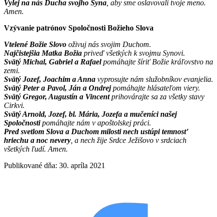
Vylej na nás Ducha svojho Syna
, aby sme oslavovali tvoje meno.
Amen.
Vzývanie patrónov Spoločnosti Božieho Slova
Vtelené Božie Slovo
oživuj nás svojim Duchom.
Najčistejšia Matka Božia
priveď všetkých k svojmu Synovi.
Svätý Michal, Gabriel a Rafael
pomáhajte šíriť Božie kráľovstvo na
zemi.
Svätý Jozef, Joachim a Anna
vyprosujte nám služobníkov evanjelia.
Svätý Peter a Pavol, Ján a Ondrej
pomáhajte hlásateľom viery.
Svätý Gregor, Augustín a Vincent
prihovárajte sa za všetky stavy
Cirkvi.
Svätý Arnold, Jozef, bl. Mária, Jozefa a mučeníci našej
Spoločnosti
pomáhajte nám v apoštolskej práci.
Pred svetlom Slova a Duchom milosti nech ustúpi temnosť
hriechu a noc nevery
, a nech žije Srdce Ježišovo v srdciach
všetkých ľudí. Amen.
Publikované dňa: 30. apríla 2021