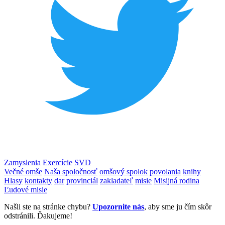
Zamyslenia
Exercície
SVD
Večné omše
Naša spoločnosť
omšový spolok
povolania
knihy
Hlasy
kontakty
dar
provinciál
zakladateľ
misie
Misijná rodina
Ľudové misie
Našli ste na stránke chybu?
Upozornite nás
, aby sme ju čím skôr
odstránili. Ďakujeme!