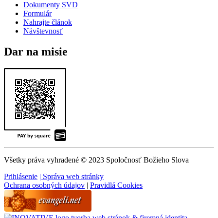
Dokumenty SVD
Formulár
Nahrajte článok
Návštevnosť
Dar na misie
Všetky práva vyhradené © 2023 Spoločnosť Božieho Slova
Prihlásenie
| Správa web stránky
Ochrana osobných údajov
|
Pravidlá Cookies
tvorba web stránok & firemná identita