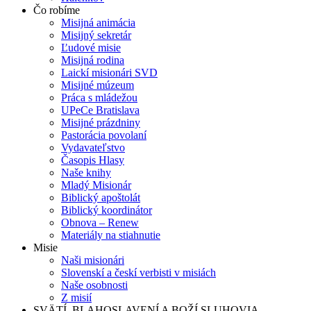
Čo robíme
Misijná animácia
Misijný sekretár
Ľudové misie
Misijná rodina
Laickí misionári SVD
Misijné múzeum
Práca s mládežou
UPeCe Bratislava
Misijné prázdniny
Pastorácia povolaní
Vydavateľstvo
Časopis Hlasy
Naše knihy
Mladý Misionár
Biblický apoštolát
Biblický koordinátor
Obnova – Renew
Materiály na stiahnutie
Misie
Naši misionári
Slovenskí a českí verbisti v misiách
Naše osobnosti
Z misií
SVÄTÍ, BLAHOSLAVENÍ A BOŽÍ SLUHOVIA