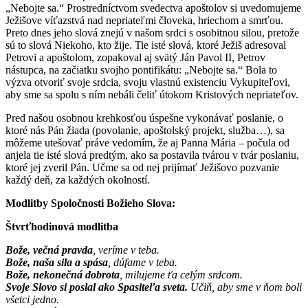
„Nebojte sa.“ Prostredníctvom svedectva apoštolov si uvedomujeme
Ježišove víťazstvá nad nepriateľmi človeka, hriechom a smrťou.
Preto dnes jeho slová znejú v našom srdci s osobitnou silou, pretože
sú to slová Niekoho, kto žije. Tie isté slová, ktoré Ježiš adresoval
Petrovi a apoštolom, zopakoval aj svätý Ján Pavol II, Petrov
nástupca, na začiatku svojho pontifikátu: „Nebojte sa.“ Bola to
výzva otvoriť svoje srdcia, svoju vlastnú existenciu Vykupiteľovi,
aby sme sa spolu s ním nebáli čeliť útokom Kristových nepriateľov.
Pred našou osobnou krehkosťou úspešne vykonávať poslanie, o
ktoré nás Pán žiada (povolanie, apoštolský projekt, služba…), sa
môžeme utešovať práve vedomím, že aj Panna Mária – počula od
anjela tie isté slová predtým, ako sa postavila tvárou v tvár poslaniu,
ktoré jej zveril Pán. Učme sa od nej prijímať Ježišovo pozvanie
každý deň, za každých okolností.
Modlitby Spoločnosti Božieho Slova:
Štvrťhodinová modlitba
Bože, večná pravda
, veríme v teba.
Bože, naša sila a spása
, dúfame v teba.
Bože, nekonečná dobrota
, milujeme ťa celým srdcom.
Svoje Slovo si poslal ako Spasiteľa sveta.
Učiň, aby sme v ňom boli
všetci jedno.