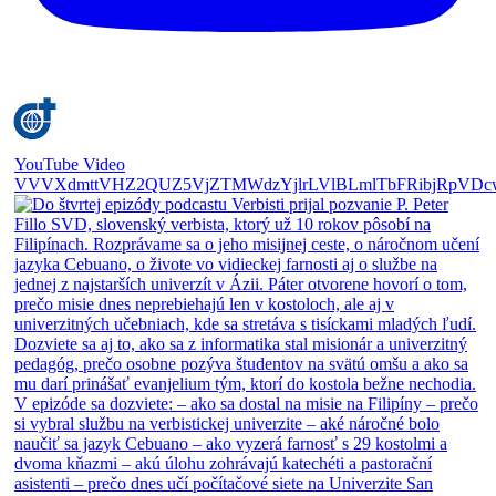
YouTube Video
VVVXdmttVHZ2QUZ5VjZTMWdzYjlrLVlBLmlTbFRibjRpVDc