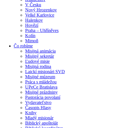
V Česku
Nový Hrozenkov
Velké Karlovice
Halenkov
Hovězí
Praha – Uhříněves
Kolín
Mimoň
Čo robíme
Misijná animácia
Misijný sekretár
Ľudové misie
Misijná rodina
Laickí misionári SVD
Misijné múzeum
Práca s mládežou
UPeCe Bratislava
Misijné prázdniny
Pastorácia povolaní
Vydavateľstvo
Časopis Hlasy
Knihy
Mladý misionár
Biblický apoštolát