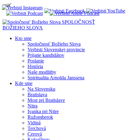
späť
SPOLOČNOSŤ
BOŽIEHO SLOVA
Kto sme
Spoločnosť Božieho Slova
Verbisti Slovenskej provincie
Prijatie kandidátov
Poslanie
História
Naše modlitby
Spiritualita Arnolda Janssena
Kde sme
Na Slovensku
Bratislava
Most pri Bratislave
Nitra
Ivanka pri Nitre
Ružomberok
Vidiná
Terchová
Cerová
Kukučínov