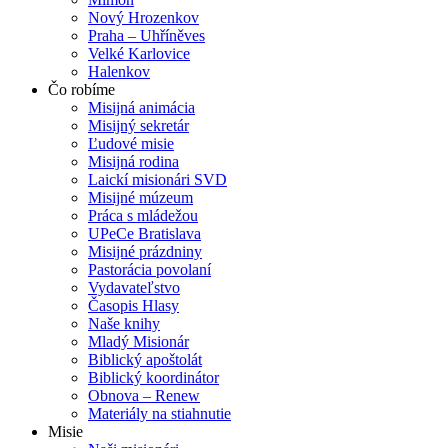
Nový Hrozenkov
Praha – Uhříněves
Velké Karlovice
Halenkov
Čo robíme
Misijná animácia
Misijný sekretár
Ľudové misie
Misijná rodina
Laickí misionári SVD
Misijné múzeum
Práca s mládežou
UPeCe Bratislava
Misijné prázdniny
Pastorácia povolaní
Vydavateľstvo
Časopis Hlasy
Naše knihy
Mladý Misionár
Biblický apoštolát
Biblický koordinátor
Obnova – Renew
Materiály na stiahnutie
Misie