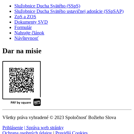
Služobnice Ducha Svätého (SSpS)
Služobnice Ducha Svätého ustavičnej adorácie (SSpSAP)
ZpS a ZOS
Dokumenty SVD
Formulár
Nahrajte článok
Návštevnosť
Dar na misie
Všetky práva vyhradené © 2023 Spoločnosť Božieho Slova
Prihlásenie
| Správa web stránky
Ochrana osobných údajov
|
Pravidlá Cookies