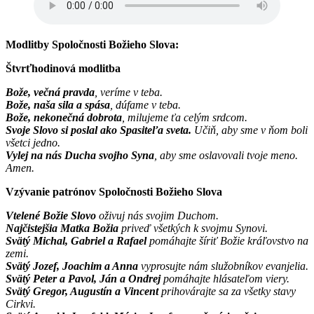
Modlitby Spoločnosti Božieho Slova:
Štvrťhodinová modlitba
Bože, večná pravda
, veríme v teba.
Bože, naša sila a spása
, dúfame v teba.
Bože, nekonečná dobrota
, milujeme ťa celým srdcom.
Svoje Slovo si poslal ako Spasiteľa sveta.
Učiň, aby sme v ňom boli
všetci jedno.
Vylej na nás Ducha svojho Syna
, aby sme oslavovali tvoje meno.
Amen.
Vzývanie patrónov Spoločnosti Božieho Slova
Vtelené Božie Slovo
oživuj nás svojim Duchom.
Najčistejšia Matka Božia
priveď všetkých k svojmu Synovi.
Svätý Michal, Gabriel a Rafael
pomáhajte šíriť Božie kráľovstvo na
zemi.
Svätý Jozef, Joachim a Anna
vyprosujte nám služobníkov evanjelia.
Svätý Peter a Pavol, Ján a Ondrej
pomáhajte hlásateľom viery.
Svätý Gregor, Augustín a Vincent
prihovárajte sa za všetky stavy
Cirkvi.