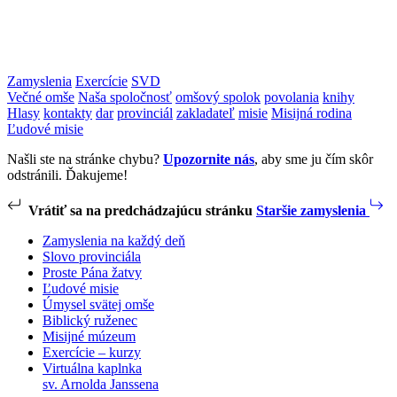
Zamyslenia
Exercície
SVD
Večné omše
Naša spoločnosť
omšový spolok
povolania
knihy
Hlasy
kontakty
dar
provinciál
zakladateľ
misie
Misijná rodina
Ľudové misie
Našli ste na stránke chybu?
Upozornite nás
, aby sme ju čím skôr
odstránili. Ďakujeme!
Vrátiť sa na predchádzajúcu stránku
Staršie zamyslenia
Zamyslenia na každý deň
Slovo provinciála
Proste Pána žatvy
Ľudové misie
Úmysel svätej omše
Biblický ruženec
Misijné múzeum
Exercície – kurzy
Virtuálna kaplnka
sv. Arnolda Janssena