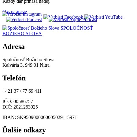
Každý dar prináša nádej.
Dar na misie
SPOLOČNOSŤ
BOŽIEHO SLOVA
Adresa
Spoločnosť Božieho Slova
Kalvária 3, 949 01 Nitra
Telefón
+421 37 / 77 69 411
IČO
: 00586757
DIČ
: 2021253025
IBAN
: SK9509000000005029115971
Ďalšie odkazy