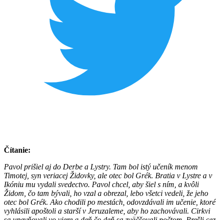
Čítanie:
Pavol prišiel aj do Derbe a Lystry. Tam bol istý učeník menom
Timotej, syn veriacej Židovky, ale otec bol Grék. Bratia v Lystre a v
Ikóniu mu vydali svedectvo. Pavol chcel, aby šiel s ním, a kvôli
Židom, čo tam bývali, ho vzal a obrezal, lebo všetci vedeli, že jeho
otec bol Grék. Ako chodili po mestách, odovzdávali im učenie, ktoré
vyhlásili apoštoli a starší v Jeruzaleme, aby ho zachovávali. Cirkvi
sa upevňovali vo viere a deň čo deň sa zväčšovali počtom. Prešli cez