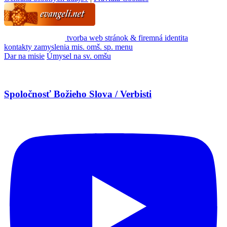
tvorba web stránok & firemná identita
kontakty
zamyslenia
mis. omš. sp.
menu
Dar na misie
Úmysel na sv. omšu
Spoločnosť Božieho Slova / Verbisti