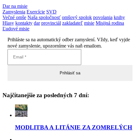
Dar na misie
Zamyslenia
Exercície
SVD
Večné omše
Naša spoločnosť
omšový spolok
povolania
knihy
Hlasy
kontakty
dar
provinciál
zakladateľ
misie
Misijná rodina
Ľudové misie
Prihláste sa na automatický odber zamyslení. Vždy, keď vyjde
nové zamyslenie, upozorníme vás naň emailom.
Najčítanejšie za posledných 7 dní:
MODLITBA A LITÁNIE ZA ZOMRELÝCH