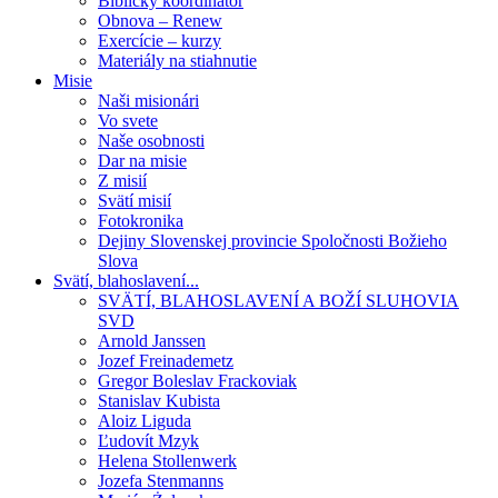
Biblický koordinátor
Obnova – Renew
Exercície – kurzy
Materiály na stiahnutie
Misie
Naši misionári
Vo svete
Naše osobnosti
Dar na misie
Z misií
Svätí misií
Fotokronika
Dejiny Slovenskej provincie Spoločnosti Božieho
Slova
Svätí, blahoslavení...
SVÄTÍ, BLAHOSLAVENÍ A BOŽÍ SLUHOVIA
SVD
Arnold Janssen
Jozef Freinademetz
Gregor Boleslav Frackoviak
Stanislav Kubista
Aloiz Liguda
Ľudovít Mzyk
Helena Stollenwerk
Jozefa Stenmanns