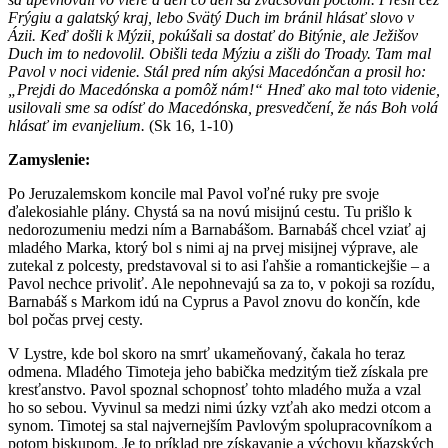
Frýgiu a galatský kraj, lebo Svätý Duch im bránil hlásať slovo v
Ázii. Keď došli k Mýzii, pokúšali sa dostať do Bitýnie, ale Ježišov
Duch im to nedovolil. Obišli teda Mýziu a zišli do Troady. Tam mal
Pavol v noci videnie. Stál pred ním akýsi Macedónčan a prosil ho:
„Prejdi do Macedónska a pomôž nám!“ Hneď ako mal toto videnie,
usilovali sme sa odísť do Macedónska, presvedčení, že nás Boh volá
hlásať im evanjelium.
(Sk 16, 1-10)
Zamyslenie:
Po Jeruzalemskom koncile mal Pavol voľné ruky pre svoje
ďalekosiahle plány. Chystá sa na novú misijnú cestu. Tu prišlo k
nedorozumeniu medzi ním a Barnabášom. Barnabáš chcel vziať aj
mladého Marka, ktorý bol s nimi aj na prvej misijnej výprave, ale
zutekal z polcesty, predstavoval si to asi ľahšie a romantickejšie – a
Pavol nechce privoliť. Ale nepohnevajú sa za to, v pokoji sa rozídu,
Barnabáš s Markom idú na Cyprus a Pavol znovu do končín, kde
bol počas prvej cesty.
V Lystre, kde bol skoro na smrť ukameňovaný, čakala ho teraz
odmena. Mladého Timoteja jeho babička medzitým tiež získala pre
kresťanstvo. Pavol spoznal schopnosť tohto mladého muža a vzal
ho so sebou. Vyvinul sa medzi nimi úzky vzťah ako medzi otcom a
synom. Timotej sa stal najvernejším Pavlovým spolupracovníkom a
potom biskupom. Je to príklad pre získavanie a výchovu kňazských