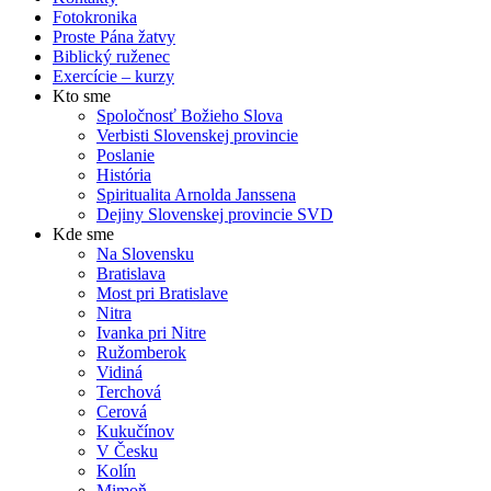
Fotokronika
Proste Pána žatvy
Biblický ruženec
Exercície – kurzy
Kto sme
Spoločnosť Božieho Slova
Verbisti Slovenskej provincie
Poslanie
História
Spiritualita Arnolda Janssena
Dejiny Slovenskej provincie SVD
Kde sme
Na Slovensku
Bratislava
Most pri Bratislave
Nitra
Ivanka pri Nitre
Ružomberok
Vidiná
Terchová
Cerová
Kukučínov
V Česku
Kolín
Mimoň