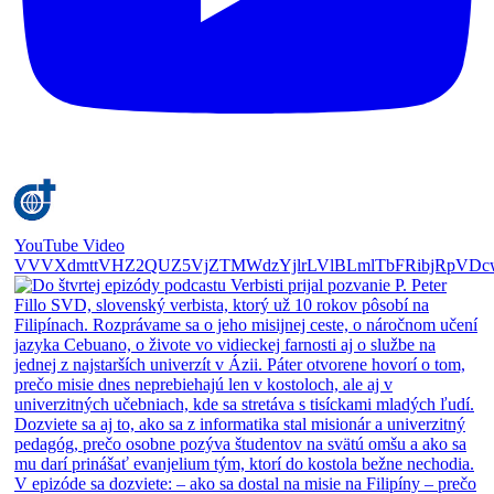
YouTube Video
VVVXdmttVHZ2QUZ5VjZTMWdzYjlrLVlBLmlTbFRibjRpVDc