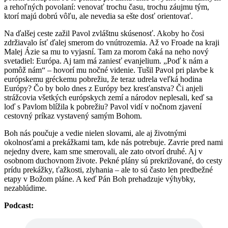
a rehoľných povolaní: venovať trochu času, trochu záujmu tým,
ktorí majú dobrú vôľu, ale nevedia sa ešte dosť orientovať.
Na ďalšej ceste zažil Pavol zvláštnu skúsenosť. Akoby ho čosi
zdržiavalo ísť ďalej smerom do vnútrozemia. Až vo Froade na kraji
Malej Ázie sa mu to vyjasní. Tam za morom čaká na neho nový
svetadiel: Európa. Aj tam má zaniesť evanjelium. „Poď k nám a
pomôž nám“ – hovorí mu nočné videnie. Tušil Pavol pri plavbe k
európskemu gréckemu pobrežiu, že teraz udrela veľká hodina
Európy? Čo by bolo dnes z Európy bez kresťanstva? Či anjeli
strážcovia všetkých európskych zemí a národov neplesali, keď sa
loď s Pavlom blížila k pobrežiu? Pavol vidí v nočnom zjavení
cestovný príkaz vystavený samým Bohom.
Boh nás poučuje a vedie nielen slovami, ale aj životnými
okolnosťami a prekážkami tam, kde nás potrebuje. Zavrie pred nami
nejedny dvere, kam sme smerovali, ale zato otvorí druhé. Aj v
osobnom duchovnom živote. Pekné plány sú prekrižované, do cesty
prídu prekážky, ťažkosti, zlyhania – ale to sú často len predbežné
etapy v Božom pláne. A keď Pán Boh prehadzuje výhybky,
nezablúdime.
Podcast: