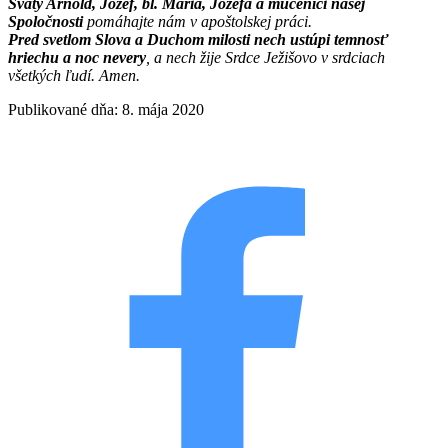
Svätý Arnold, Jozef, bl. Mária, Jozefa a mučeníci našej
Spoločnosti
pomáhajte nám v apoštolskej práci.
Pred svetlom Slova a Duchom milosti nech ustúpi temnosť
hriechu a noc nevery
, a nech žije Srdce Ježišovo v srdciach
všetkých ľudí. Amen.
Publikované dňa: 8. mája 2020