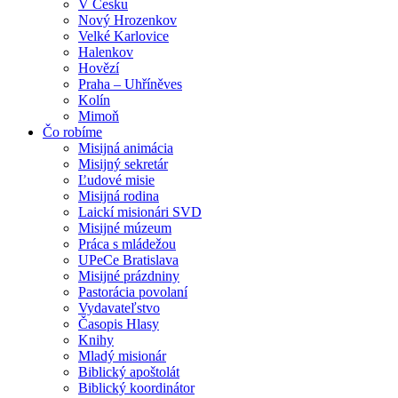
V Česku
Nový Hrozenkov
Velké Karlovice
Halenkov
Hovězí
Praha – Uhříněves
Kolín
Mimoň
Čo robíme
Misijná animácia
Misijný sekretár
Ľudové misie
Misijná rodina
Laickí misionári SVD
Misijné múzeum
Práca s mládežou
UPeCe Bratislava
Misijné prázdniny
Pastorácia povolaní
Vydavateľstvo
Časopis Hlasy
Knihy
Mladý misionár
Biblický apoštolát
Biblický koordinátor