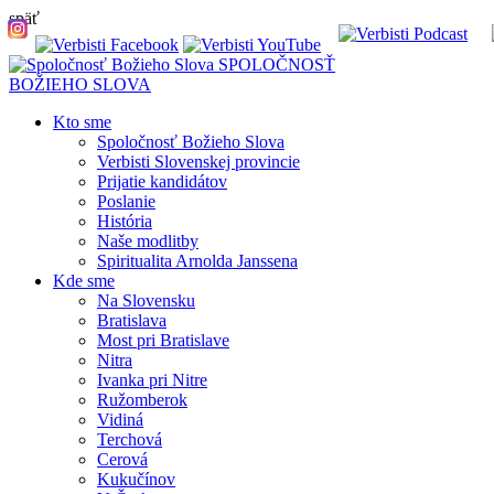
späť
SPOLOČNOSŤ
BOŽIEHO SLOVA
Kto sme
Spoločnosť Božieho Slova
Verbisti Slovenskej provincie
Prijatie kandidátov
Poslanie
História
Naše modlitby
Spiritualita Arnolda Janssena
Kde sme
Na Slovensku
Bratislava
Most pri Bratislave
Nitra
Ivanka pri Nitre
Ružomberok
Vidiná
Terchová
Cerová
Kukučínov