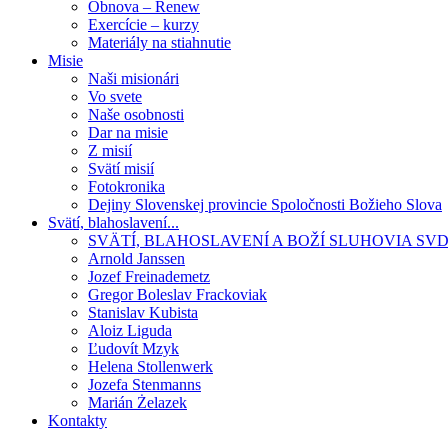
Obnova – Renew
Exercície – kurzy
Materiály na stiahnutie
Misie
Naši misionári
Vo svete
Naše osobnosti
Dar na misie
Z misií
Svätí misií
Fotokronika
Dejiny Slovenskej provincie Spoločnosti Božieho Slova
Svätí, blahoslavení...
SVÄTÍ, BLAHOSLAVENÍ A BOŽÍ SLUHOVIA SV
Arnold Janssen
Jozef Freinademetz
Gregor Boleslav Frackoviak
Stanislav Kubista
Aloiz Liguda
Ľudovít Mzyk
Helena Stollenwerk
Jozefa Stenmanns
Marián Żelazek
Kontakty