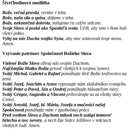
Štvrťhodinová modlitba
Bože, večná pravda
, veríme v teba.
Bože, naša sila a spása
, dúfame v teba.
Bože, nekonečná dobrota
, milujeme ťa celým srdcom.
Svoje Slovo si poslal ako Spasiteľa sveta.
Učiň, aby sme v ňom boli
všetci jedno.
Vylej na nás Ducha svojho Syna
, aby sme oslavovali tvoje meno.
Amen.
Vzývanie patrónov Spoločnosti Božieho Slova
Vtelené Božie Slovo
oživuj nás svojim Duchom.
Najčistejšia Matka Božia
priveď všetkých k svojmu Synovi.
Svätý Michal, Gabriel a Rafael
pomáhajte šíriť Božie kráľovstvo na
zemi.
Svätý Jozef, Joachim a Anna
vyprosujte nám služobníkov evanjelia.
Svätý Peter a Pavol, Ján a Ondrej
pomáhajte hlásateľom viery.
Svätý Gregor, Augustín a Vincent
prihovárajte sa za všetky stavy
Cirkvi.
Svätý Arnold, Jozef, bl. Mária, Jozefa a mučeníci našej
Spoločnosti
pomáhajte nám v apoštolskej práci.
Pred svetlom Slova a Duchom milosti nech ustúpi temnosť
hriechu a noc nevery
, a nech žije Srdce Ježišovo v srdciach
všetkých ľudí. Amen.