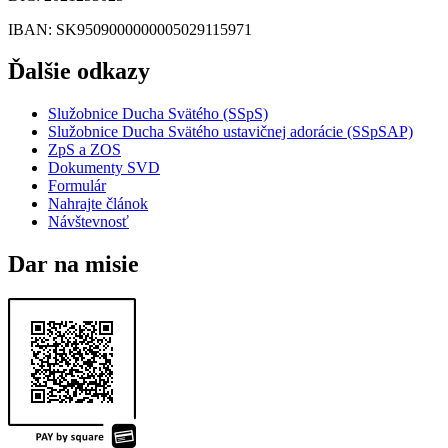
IBAN
: SK9509000000005029115971
Ďalšie odkazy
Služobnice Ducha Svätého (SSpS)
Služobnice Ducha Svätého ustavičnej adorácie (SSpSAP)
ZpS a ZOS
Dokumenty SVD
Formulár
Nahrajte článok
Návštevnosť
Dar na misie