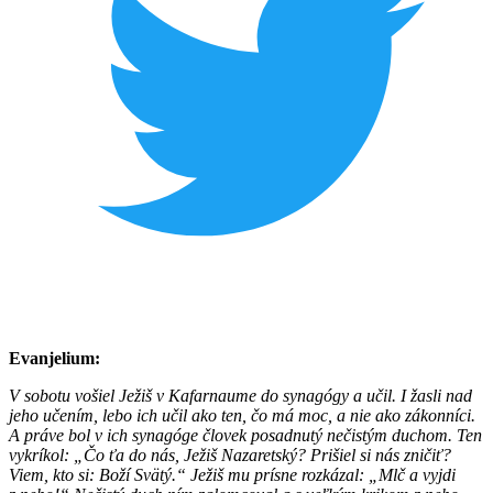
Evanjelium:
V sobotu vošiel Ježiš v Kafarnaume do synagógy a učil. I žasli nad
jeho učením, lebo ich učil ako ten, čo má moc, a nie ako zákonníci.
A práve bol v ich synagóge človek posadnutý nečistým duchom. Ten
vykríkol: „Čo ťa do nás, Ježiš Nazaretský? Prišiel si nás zničiť?
Viem, kto si: Boží Svätý.“
Ježiš mu prísne rozkázal: „Mlč a vyjdi