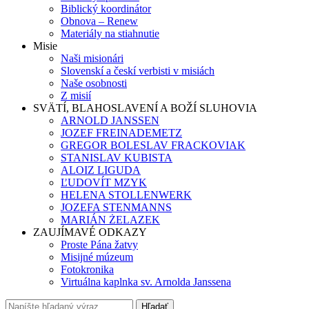
Biblický koordinátor
Obnova – Renew
Materiály na stiahnutie
Misie
Naši misionári
Slovenskí a českí verbisti v misiách
Naše osobnosti
Z misií
SVÄTÍ, BLAHOSLAVENÍ A BOŽÍ SLUHOVIA
ARNOLD JANSSEN
JOZEF FREINADEMETZ
GREGOR BOLESLAV FRACKOVIAK
STANISLAV KUBISTA
ALOIZ LIGUDA
ĽUDOVÍT MZYK
HELENA STOLLENWERK
JOZEFA STENMANNS
MARIÁN ŻELAZEK
ZAUJÍMAVÉ ODKAZY
Proste Pána žatvy
Misijné múzeum
Fotokronika
Virtuálna kaplnka sv. Arnolda Janssena
Hľadať