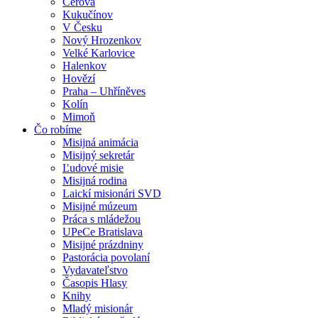
Cerová
Kukučínov
V Česku
Nový Hrozenkov
Velké Karlovice
Halenkov
Hovězí
Praha – Uhříněves
Kolín
Mimoň
Čo robíme
Misijná animácia
Misijný sekretár
Ľudové misie
Misijná rodina
Laickí misionári SVD
Misijné múzeum
Práca s mládežou
UPeCe Bratislava
Misijné prázdniny
Pastorácia povolaní
Vydavateľstvo
Časopis Hlasy
Knihy
Mladý misionár