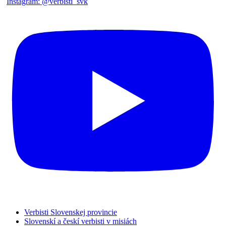
Verbisti Slovenskej provincie
Slovenskí a českí verbisti v misiách