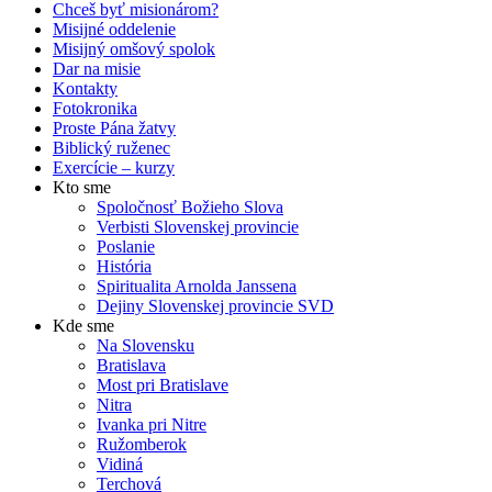
Chceš byť misionárom?
Misijné oddelenie
Misijný omšový spolok
Dar na misie
Kontakty
Fotokronika
Proste Pána žatvy
Biblický ruženec
Exercície – kurzy
Kto sme
Spoločnosť Božieho Slova
Verbisti Slovenskej provincie
Poslanie
História
Spiritualita Arnolda Janssena
Dejiny Slovenskej provincie SVD
Kde sme
Na Slovensku
Bratislava
Most pri Bratislave
Nitra
Ivanka pri Nitre
Ružomberok
Vidiná
Terchová