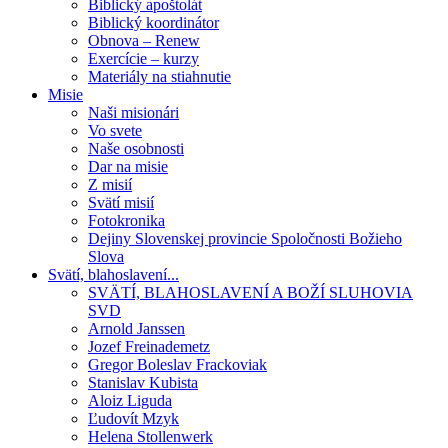
Biblický apoštolát
Biblický koordinátor
Obnova – Renew
Exercície – kurzy
Materiály na stiahnutie
Misie
Naši misionári
Vo svete
Naše osobnosti
Dar na misie
Z misií
Svätí misií
Fotokronika
Dejiny Slovenskej provincie Spoločnosti Božieho
Slova
Svätí, blahoslavení...
SVÄTÍ, BLAHOSLAVENÍ A BOŽÍ SLUHOVIA
SVD
Arnold Janssen
Jozef Freinademetz
Gregor Boleslav Frackoviak
Stanislav Kubista
Aloiz Liguda
Ľudovít Mzyk
Helena Stollenwerk