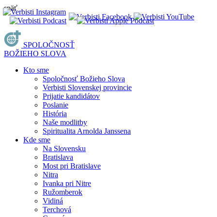
späť
SPOLOČNOSŤ
BOŽIEHO SLOVA
Kto sme
Spoločnosť Božieho Slova
Verbisti Slovenskej provincie
Prijatie kandidátov
Poslanie
História
Naše modlitby
Spiritualita Arnolda Janssena
Kde sme
Na Slovensku
Bratislava
Most pri Bratislave
Nitra
Ivanka pri Nitre
Ružomberok
Vidiná
Terchová