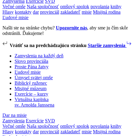
Zamyslenia
Exercície
SVD
Večné omše
Naša spoločnosť
omšový spolok
povolania
knihy
Hlasy
kontakty
dar
provinciál
zakladateľ
misie
Misijná rodina
Ľudové misie
Našli ste na stránke chybu?
Upozornite nás
, aby sme ju čím skôr
odstránili. Ďakujeme!
Vrátiť sa na predchádzajúcu stránku
Staršie zamyslenia
Zamyslenia na každý deň
Slovo provinciála
Proste Pána žatvy
Ľudové misie
Úmysel svätej omše
Biblický ruženec
Misijné múzeum
Exercície – kurzy
Virtuálna kaplnka
sv. Arnolda Janssena
Dar na misie
Zamyslenia
Exercície
SVD
Večné omše
Naša spoločnosť
omšový spolok
povolania
knihy
Hlasy
kontakty
dar
provinciál
zakladateľ
misie
Misijná rodina