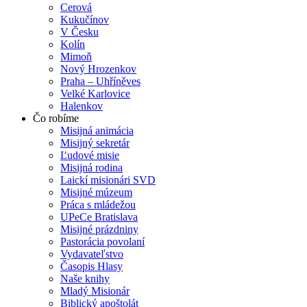
Cerová
Kukučínov
V Česku
Kolín
Mimoň
Nový Hrozenkov
Praha – Uhříněves
Velké Karlovice
Halenkov
Čo robíme
Misijná animácia
Misijný sekretár
Ľudové misie
Misijná rodina
Laickí misionári SVD
Misijné múzeum
Práca s mládežou
UPeCe Bratislava
Misijné prázdniny
Pastorácia povolaní
Vydavateľstvo
Časopis Hlasy
Naše knihy
Mladý Misionár
Biblický apoštolát