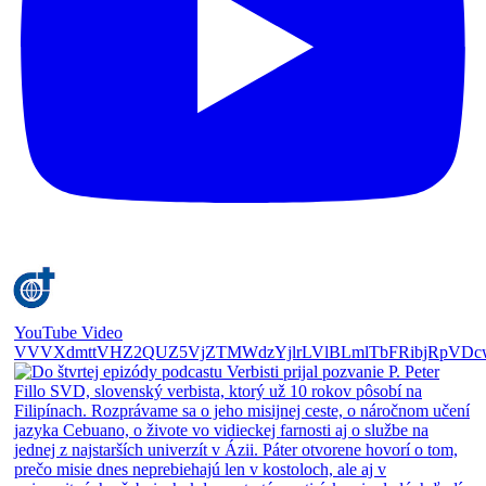
YouTube Video
VVVXdmttVHZ2QUZ5VjZTMWdzYjlrLVlBLmlTbFRibjRpVDc