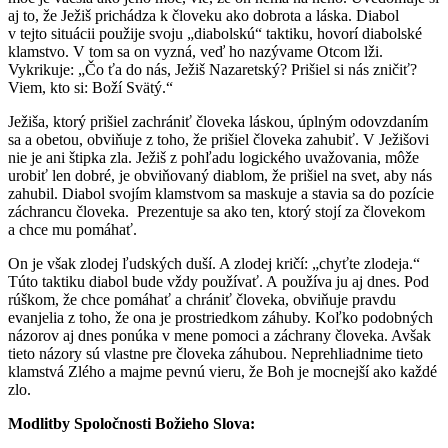
aj to, že Ježiš prichádza k človeku ako dobrota a láska. Diabol
v tejto situácii použije svoju „diabolskú“ taktiku, hovorí diabolské
klamstvo. V tom sa on vyzná, veď ho nazývame Otcom lži.
Vykrikuje: „Čo ťa do nás, Ježiš Nazaretský? Prišiel si nás zničiť?
Viem, kto si: Boží Svätý.“
Ježiša, ktorý prišiel zachrániť človeka láskou, úplným odovzdaním
sa a obetou, obviňuje z toho, že prišiel človeka zahubiť. V Ježišovi
nie je ani štipka zla. Ježiš z pohľadu logického uvažovania, môže
urobiť len dobré, je obviňovaný diablom, že prišiel na svet, aby nás
zahubil. Diabol svojím klamstvom sa maskuje a stavia sa do pozície
záchrancu človeka. Prezentuje sa ako ten, ktorý stojí za človekom
a chce mu pomáhať.
On je však zlodej ľudských duší. A zlodej kričí: „chyťte zlodeja.“
Túto taktiku diabol bude vždy používať. A používa ju aj dnes. Pod
rúškom, že chce pomáhať a chrániť človeka, obviňuje pravdu
evanjelia z toho, že ona je prostriedkom záhuby. Koľko podobných
názorov aj dnes ponúka v mene pomoci a záchrany človeka. Avšak
tieto názory sú vlastne pre človeka záhubou. Neprehliadnime tieto
klamstvá Zlého a majme pevnú vieru, že Boh je mocnejší ako každé
zlo.
Modlitby Spoločnosti Božieho Slova: