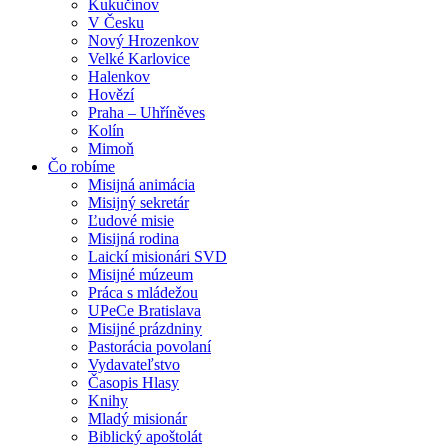
Kukučínov
V Česku
Nový Hrozenkov
Velké Karlovice
Halenkov
Hovězí
Praha – Uhříněves
Kolín
Mimoň
Čo robíme
Misijná animácia
Misijný sekretár
Ľudové misie
Misijná rodina
Laickí misionári SVD
Misijné múzeum
Práca s mládežou
UPeCe Bratislava
Misijné prázdniny
Pastorácia povolaní
Vydavateľstvo
Časopis Hlasy
Knihy
Mladý misionár
Biblický apoštolát