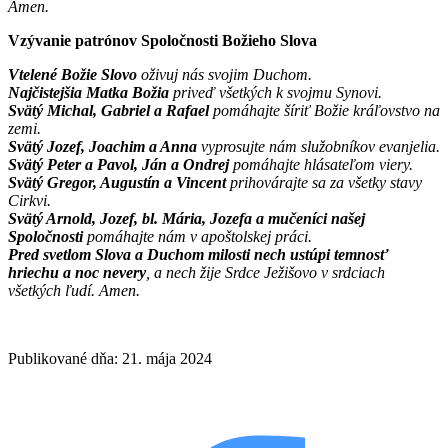
Amen.
Vzývanie patrónov Spoločnosti Božieho Slova
Vtelené Božie Slovo
oživuj nás svojim Duchom.
Najčistejšia Matka Božia
priveď všetkých k svojmu Synovi.
Svätý Michal, Gabriel a Rafael
pomáhajte šíriť Božie kráľovstvo na
zemi.
Svätý Jozef, Joachim a Anna
vyprosujte nám služobníkov evanjelia.
Svätý Peter a Pavol, Ján a Ondrej
pomáhajte hlásateľom viery.
Svätý Gregor, Augustín a Vincent
prihovárajte sa za všetky stavy
Cirkvi.
Svätý Arnold, Jozef, bl. Mária, Jozefa a mučeníci našej
Spoločnosti
pomáhajte nám v apoštolskej práci.
Pred svetlom Slova a Duchom milosti nech ustúpi temnosť
hriechu a noc nevery
, a nech žije Srdce Ježišovo v srdciach
všetkých ľudí. Amen.
Publikované dňa: 21. mája 2024