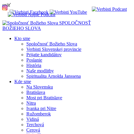
späť
SPOLOČNOSŤ
BOŽIEHO SLOVA
Kto sme
Spoločnosť Božieho Slova
Verbisti Slovenskej provincie
Prijatie kandidátov
Poslanie
História
Naše modlitby
Spiritualita Arnolda Janssena
Kde sme
Na Slovensku
Bratislava
Most pri Bratislave
Nitra
Ivanka pri Nitre
Ružomberok
Vidiná
Terchová
Cerová