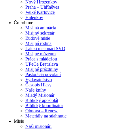
Nový Hrozenkov
Praha – Uhříněves
Velké Karlovice
Halenkov
Čo robíme
Misijná animácia
Misijný sekretár
Ľudové misie
Misijná rodina
Laickí misionári SVD
Misijné múzeum
Práca s mládežou
UPeCe Bratislava
Misijné prázdniny
Pastorácia povolaní
Vydavateľstvo
Časopis Hlasy
Naše knihy
Mladý Misionár
Biblický apoštolát
Biblický koordinátor
Obnova – Renew
Materiály na stiahnutie
Misie
Naši misionári