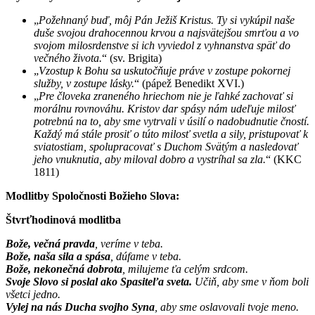
„
Požehnaný buď, môj Pán Ježiš Kristus. Ty si vykúpil naše
duše svojou drahocennou krvou a najsvätejšou smrťou a vo
svojom milosrdenstve si ich vyviedol z vyhnanstva späť do
večného života.
“ (sv. Brigita)
„
Vzostup k Bohu sa uskutočňuje práve v zostupe pokornej
služby, v zostupe lásky.
“ (pápež Benedikt XVI.)
„
Pre človeka zraneného hriechom nie je ľahké zachovať si
morálnu rovnováhu. Kristov dar spásy nám udeľuje milosť
potrebnú na to, aby sme vytrvali v úsilí o nadobudnutie čností.
Každý má stále prosiť o túto milosť svetla a sily, pristupovať k
sviatostiam, spolupracovať s Duchom Svätým a nasledovať
jeho vnuknutia, aby miloval dobro a vystríhal sa zla.
“ (KKC
1811)
Modlitby Spoločnosti Božieho Slova:
Štvrťhodinová modlitba
Bože, večná pravda
, veríme v teba.
Bože, naša sila a spása
, dúfame v teba.
Bože, nekonečná dobrota
, milujeme ťa celým srdcom.
Svoje Slovo si poslal ako Spasiteľa sveta.
Učiň, aby sme v ňom boli
všetci jedno.
Vylej na nás Ducha svojho Syna
, aby sme oslavovali tvoje meno.