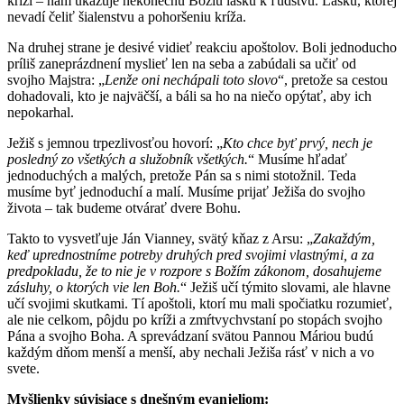
kríži – nám ukazuje nekonečnú Božiu lásku k ľudstvu. Lásku, ktorej
nevadí čeliť šialenstvu a pohoršeniu kríža.
Na druhej strane je desivé vidieť reakciu apoštolov. Boli jednoducho
príliš zaneprázdnení myslieť len na seba a zabúdali sa učiť od
svojho Majstra: „
Lenže oni nechápali toto slovo
“, pretože sa cestou
dohadovali, kto je najväčší, a báli sa ho na niečo opýtať, aby ich
nepokarhal.
Ježiš s jemnou trpezlivosťou hovorí: „
Kto chce byť prvý, nech je
posledný zo všetkých a služobník všetkých.
“ Musíme hľadať
jednoduchých a malých, pretože Pán sa s nimi stotožnil. Teda
musíme byť jednoduchí a malí. Musíme prijať Ježiša do svojho
života – tak budeme otvárať dvere Bohu.
Takto to vysvetľuje Ján Vianney, svätý kňaz z Arsu: „
Zakaždým,
keď uprednostníme potreby druhých pred svojimi vlastnými, a za
predpokladu, že to nie je v rozpore s Božím zákonom, dosahujeme
zásluhy, o ktorých vie len Boh.
“ Ježiš učí týmito slovami, ale hlavne
učí svojimi skutkami. Tí apoštoli, ktorí mu mali spočiatku rozumieť,
ale nie celkom, pôjdu po kríži a zmŕtvychvstaní po stopách svojho
Pána a svojho Boha. A sprevádzaní svätou Pannou Máriou budú
každým dňom menší a menší, aby nechali Ježiša rásť v nich a vo
svete.
Myšlienky súvisiace s dnešným evanjeliom: