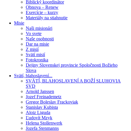
Biblický koordinátor
Obnova – Renew
Exercície – kurzy
Materiály na stiahnutie
Misie
Naši misionári
Vo svete
Naše osobnosti
Dar na misie
Z misií
Svätí misií
Fotokronika
Dejiny Slovenskej provincie Spoločnosti Božieho
Slova
Svätí, blahoslavení...
SVÄTÍ, BLAHOSLAVENÍ A BOŽÍ SLUHOVIA
SVD
Arnold Janssen
Jozef Freinademetz
Gregor Boleslav Frackoviak
Stanislav Kubista
Aloiz Liguda
Ľudovít Mzyk
Helena Stollenwerk
Jozefa Stenmanns