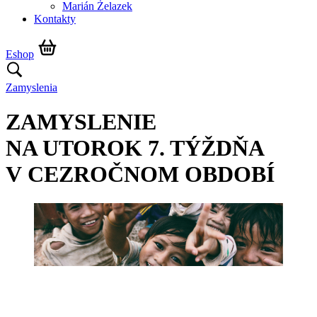
Marián Żelazek
Kontakty
Eshop
Zamyslenia
ZAMYSLENIE
NA UTOROK 7. TÝŽDŇA
V CEZROČNOM OBDOBÍ