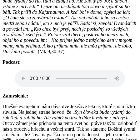
bude vydaný do rúk ľudí a zabijú ho. Ale zabitý po troch dňoch
vstane z mŕtvych.“ Lenže oni nechápali toto slovo a spýtať sa ho
báli. Tak prišli do Kafarnauma. A keď bol v dome, opýtal sa ich:
„O čom ste sa zhovárali cestou?“ Ale oni mlčali, lebo sa cestou
medzi sebou hádali, kto z nich je väčší. Sadol si, zavolal Dvanástich
a povedal im: „Kto chce byť prvý, nech je posledný zo všetkých
a služobník všetkých.“ Potom vzal dieťa, postavil ho medzi nich,
objal ho a povedal im: „Kto prijme jedno z takýchto detí v mojom
mene, mňa prijíma. A kto prijíma mňa, nie mňa prijíma, ale toho,
ktorý ma poslal.
“ (Mk 9,30-37)
Podcast:
Zamyslenie:
Dnešné evanjelium nám dáva dve Ježišove lekcie, ktoré spolu úzko
súvisia. Na jednej strane hovorí, že „
Syn človeka bude vydaný do
rúk ľudí a zabijú ho. Ale zabitý po troch dňoch vstane z mŕtvych.
“.
Otcov zámer jeho príchodu na tento svet bol práve takýto: oslobodiť
nás z otroctva hriechu a večnej smrti. Tak sa staneme Božími synmi
a dcérami. Ježišova najväčšia forma podriadenosti – jeho smrť na