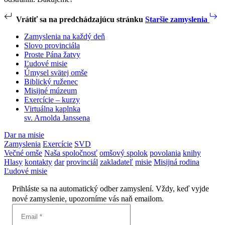
Vrátiť sa na predchádzajúcu stránku
Staršie zamyslenia
Zamyslenia na každý deň
Slovo provinciála
Proste Pána žatvy
Ľudové misie
Úmysel svätej omše
Biblický ruženec
Misijné múzeum
Exercície – kurzy
Virtuálna kaplnka
sv. Arnolda Janssena
Dar na misie
Zamyslenia
Exercície
SVD
Večné omše
Naša spoločnosť
omšový spolok
povolania
knihy
Hlasy
kontakty
dar
provinciál
zakladateľ
misie
Misijná rodina
Ľudové misie
Prihláste sa na automatický odber zamyslení. Vždy, keď vyjde
nové zamyslenie, upozorníme vás naň emailom.