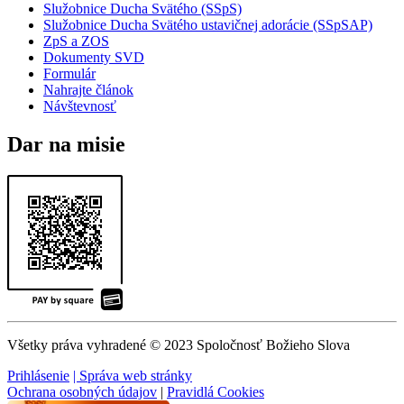
Služobnice Ducha Svätého (SSpS)
Služobnice Ducha Svätého ustavičnej adorácie (SSpSAP)
ZpS a ZOS
Dokumenty SVD
Formulár
Nahrajte článok
Návštevnosť
Dar na misie
Všetky práva vyhradené © 2023 Spoločnosť Božieho Slova
Prihlásenie
| Správa web stránky
Ochrana osobných údajov
|
Pravidlá Cookies