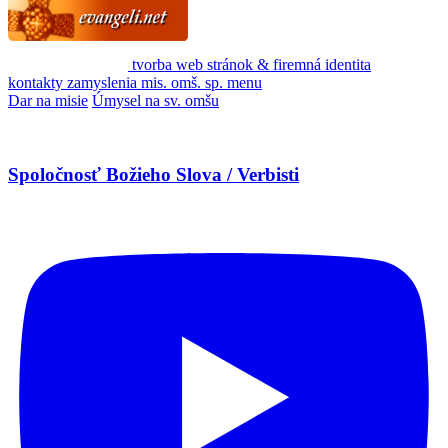
tvorba web stránok & firemná identita
kontakty
zamyslenia
mis. omš. sp.
menu
Dar na misie
Úmysel na sv. omšu
Spoločnosť Božieho Slova / Verbisti