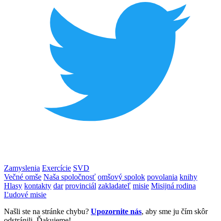
Zamyslenia
Exercície
SVD
Večné omše
Naša spoločnosť
omšový spolok
povolania
knihy
Hlasy
kontakty
dar
provinciál
zakladateľ
misie
Misijná rodina
Ľudové misie
Našli ste na stránke chybu?
Upozornite nás
, aby sme ju čím skôr
odstránili. Ďakujeme!