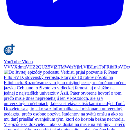
YouTube Video
VVVXdmttVHZ2QUZ5VjZTMWdzYjlrLVlBLmlTbFRibjRpVDc