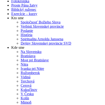
Fotokronika
Proste Pána žatvy
Biblický ruženec
Exercície – kurzy
Kto sme
Spoločnosť Božieho Slova
Verbisti Slovenskej provincie
Poslanie
História
Spiritualita Arnolda Janssena
Dejiny Slovenskej provincie SVD
Kde sme
Na Slovensku
Bratislava
Most pri Bratislave
Nitra
Ivanka pri Nitre
Ružomberok
Vidiná
Terchová
Cerová
Kukučínov
V Česku
Kolín
Mimoň