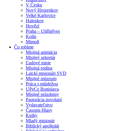
V Česku
Nový Hrozenkov
Velké Karlovice
Halenkov
Hovězí
Praha – Uhříněves
Kolín
Mimoň
Čo robíme
Misijná animácia
Misijný sekretár
Ľudové misie
Misijná rodina
Laickí misionári SVD
Misijné múzeum
Práca s mládežou
UPeCe Bratislava
Misijné prázdniny
Pastorácia povolaní
Vydavateľstvo
Časopis Hlasy
Knihy
Mladý misionár
Biblický apoštolát