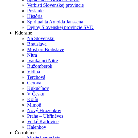
Verbisti Slovenskej provincie
Poslanie
História
Spiritualita Arnolda Janssena
Dejiny Slovenskej provincie SVD
Kde sme
Na Slovensku
Bratislava
Most pri Bratislave
Nitra
Ivanka pri Nitre
Ružomberok
Vidiná
Terchová
Cerová
Kukučínov
V Česku
Kolín
Mimoň
Nový Hrozenkov
Praha – Uhříněves
Velké Karlovice
Halenkov
Čo robíme