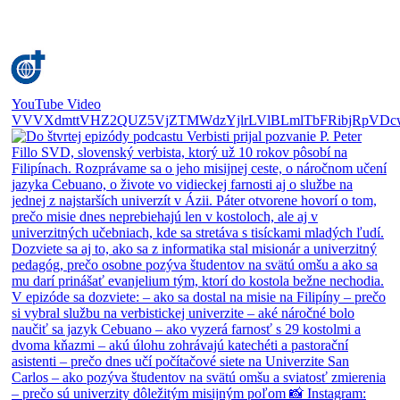
YouTube Video
VVVXdmttVHZ2QUZ5VjZTMWdzYjlrLVlBLmlTbFRibjRpVDc