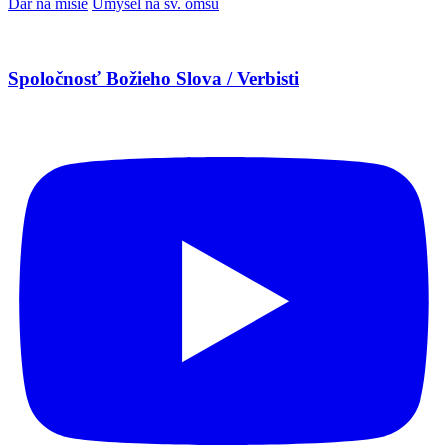
Dar na misie
Úmysel na sv. omšu
Spoločnosť Božieho Slova / Verbisti