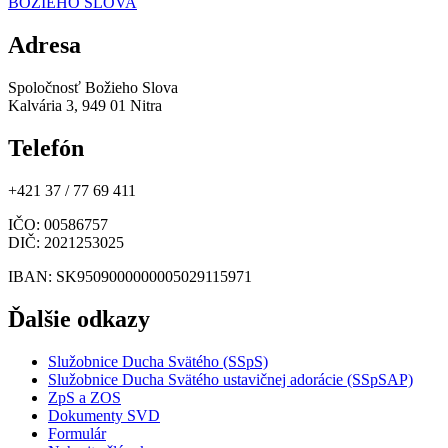
BOŽIEHO SLOVA
Adresa
Spoločnosť Božieho Slova
Kalvária 3, 949 01 Nitra
Telefón
+421 37 / 77 69 411
IČO
: 00586757
DIČ
: 2021253025
IBAN
: SK9509000000005029115971
Ďalšie odkazy
Služobnice Ducha Svätého (SSpS)
Služobnice Ducha Svätého ustavičnej adorácie (SSpSAP)
ZpS a ZOS
Dokumenty SVD
Formulár