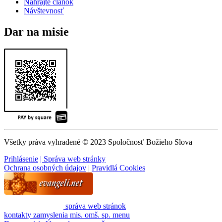
Nahrajte článok
Návštevnosť
Dar na misie
Všetky práva vyhradené © 2023 Spoločnosť Božieho Slova
Prihlásenie
| Správa web stránky
Ochrana osobných údajov
|
Pravidlá Cookies
správa web stránok
kontakty
zamyslenia
mis. omš. sp.
menu