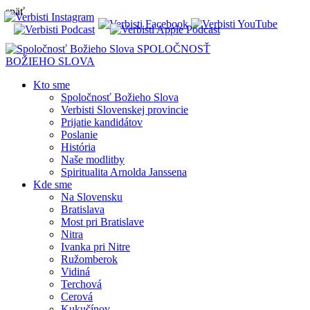
späť
SPOLOČNOSŤ
BOŽIEHO SLOVA
Kto sme
Spoločnosť Božieho Slova
Verbisti Slovenskej provincie
Prijatie kandidátov
Poslanie
História
Naše modlitby
Spiritualita Arnolda Janssena
Kde sme
Na Slovensku
Bratislava
Most pri Bratislave
Nitra
Ivanka pri Nitre
Ružomberok
Vidiná
Terchová
Cerová
Kukučínov