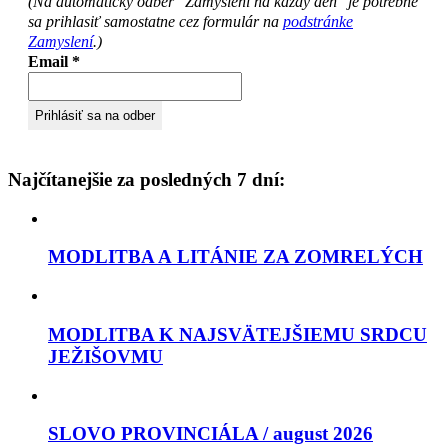
(Na automatický odber "Zamyslení na každy deň" je potrebné
sa prihlasiť samostatne cez formulár na
podstránke
Zamyslení
.)
Email
*
Najčítanejšie za posledných 7 dní:
MODLITBA A LITÁNIE ZA ZOMRELÝCH
MODLITBA K NAJSVÄTEJŠIEMU SRDCU
JEŽIŠOVMU
SLOVO PROVINCIÁLA / august 2026