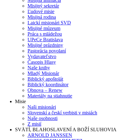
Misijná animácia
Misijný sekretár
Ľudové misie
Misijná rodina
Laickí misionári SVD
Misijné múzeum
Práca s mládežou
UPeCe Bratislava
Misijné prázdniny
Pastorácia povolaní
Vydavateľstvo
Časopis Hlasy
Naše knihy
Mladý Misionár
Biblický apoštolát
Biblický koordinátor
Obnova – Renew
Materiály na stiahnutie
Misie
Naši misionári
Slovenskí a českí verbisti v misiách
Naše osobnosti
Z misií
SVÄTÍ, BLAHOSLAVENÍ A BOŽÍ SLUHOVIA
ARNOLD JANSSEN