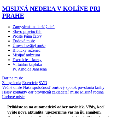
MISIJNÁ NEDEĽA V KOLÍNE PRI
PRAHE
Zamyslenia na každý deň
Slovo provinciála
Proste Pána žatvy
Ľudové misie
Úmysel svätej omše
Biblický ruženec
Misijné múzeum
Exercície – kurzy
Virtuálna kaplnka
sv. Arnolda Janssena
Dar na misie
Zamyslenia
Exercície
SVD
Večné omše
Naša spoločnosť
omšový spolok
povolania
knihy
Hlasy
kontakty
dar
provinciál
zakladateľ
misie
Misijná rodina
Ľudové misie
Prihláste sa na automatický odber noviniek. Vždy, keď
vyjde nová aktualita, upozorníme vás na ňu emailom.