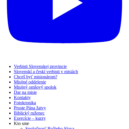
Verbisti Slovenskej provincie
Slovenskí a českí verbisti v misiách
Chceš byť misionárom?
Misijné oddelenie
Misijný omšový spolok
Dar na misie
Kontakty
Fotokronika
Proste Pána žatvy
Biblický ruženec
Exercície – kurzy
Kto sme
Spoločnosť Božieho Slova