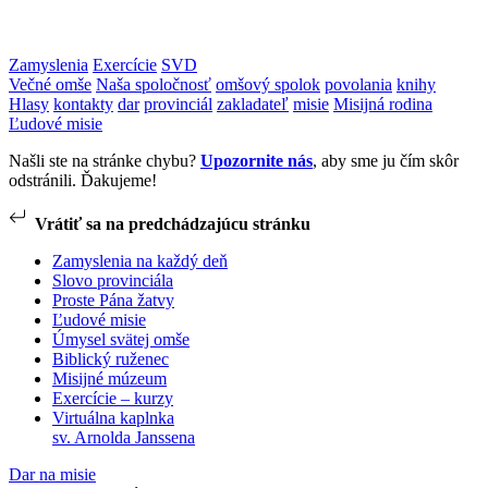
Zamyslenia
Exercície
SVD
Večné omše
Naša spoločnosť
omšový spolok
povolania
knihy
Hlasy
kontakty
dar
provinciál
zakladateľ
misie
Misijná rodina
Ľudové misie
Našli ste na stránke chybu?
Upozornite nás
, aby sme ju čím skôr
odstránili. Ďakujeme!
Vrátiť sa na predchádzajúcu stránku
Zamyslenia na každý deň
Slovo provinciála
Proste Pána žatvy
Ľudové misie
Úmysel svätej omše
Biblický ruženec
Misijné múzeum
Exercície – kurzy
Virtuálna kaplnka
sv. Arnolda Janssena
Dar na misie