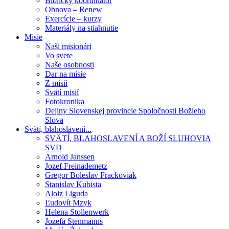
Biblický koordinátor
Obnova – Renew
Exercície – kurzy
Materiály na stiahnutie
Misie
Naši misionári
Vo svete
Naše osobnosti
Dar na misie
Z misií
Svätí misií
Fotokronika
Dejiny Slovenskej provincie Spoločnosti Božieho
Slova
Svätí, blahoslavení...
SVÄTÍ, BLAHOSLAVENÍ A BOŽÍ SLUHOVIA
SVD
Arnold Janssen
Jozef Freinademetz
Gregor Boleslav Frackoviak
Stanislav Kubista
Aloiz Liguda
Ľudovít Mzyk
Helena Stollenwerk
Jozefa Stenmanns