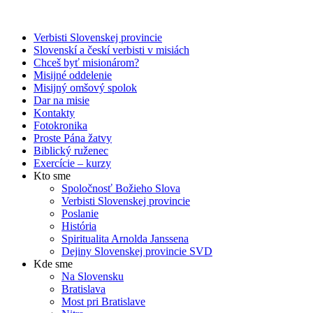
Verbisti Slovenskej provincie
Slovenskí a českí verbisti v misiách
Chceš byť misionárom?
Misijné oddelenie
Misijný omšový spolok
Dar na misie
Kontakty
Fotokronika
Proste Pána žatvy
Biblický ruženec
Exercície – kurzy
Kto sme
Spoločnosť Božieho Slova
Verbisti Slovenskej provincie
Poslanie
História
Spiritualita Arnolda Janssena
Dejiny Slovenskej provincie SVD
Kde sme
Na Slovensku
Bratislava
Most pri Bratislave