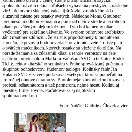
kruhovitého otvoru v čelnej strane oltára. Michal Motyčka,
spoluautor návrhu oltára a ďalšieho vybavenia presbytéria, následne
vložil do otvoru sklenený valec, tj šošovku z optického skla
a uzavrel miesto pre ostatky svätých. Následne Mons. Graubner
predniesol modlitbu žehnania a pomazal oltár v strede a na rohoch
oltára posväteným olejom krizmou. Tým bol kamenný oltár
vyčlenený pre sakrálne užívanie. Vo svojom príhovore arcibiskup
Ján Graubner zdôraznil, že Kristus pripodobnený k mohutnému
kameňu, je pevným bodom veriaceho v tomto svete. To isté platí
o svätých mučeníkoch, ktorých ostatky sú vložené do oltára. Na
obrade žehnania sa zúčastnili kňazi z rehole verbistov na čele
s pátrom provinciálom Markom Vaňušom SVD, a tiež otec Radek
Tichý, rektor kňazského seminára v Prahe sprevádzaný početnou
skupinou bohoslovcov, študentov teológie. Kolínsky farár Ján
Halama SVD v závere poďakoval všetkým, ktorí sa podieľali na
trojročnej obnove chrámu sv. Bartolomeja: zhotoviteľom rôznych
profesií, reštaurátorom a tiež partnerom, najmä mestu Kolínu aj
miestnej firme Toyota. Poďakoval sa aj najbližším
spolupracovníkom.
Foto: Anička Guthrie / Človek a viera