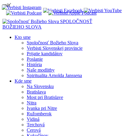
späť
SPOLOČNOSŤ
BOŽIEHO SLOVA
Kto sme
Spoločnosť Božieho Slova
Verbisti Slovenskej provincie
Prijatie kandidátov
Poslanie
História
Naše modlitby
Spiritualita Arnolda Janssena
Kde sme
Na Slovensku
Bratislava
Most pri Bratislave
Nitra
Ivanka pri Nitre
Ružomberok
Vidiná
Terchová
Cerová
Kukučínov