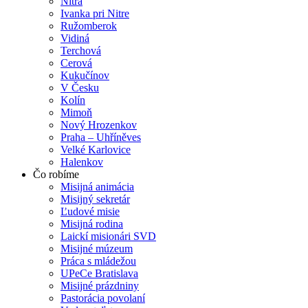
Nitra
Ivanka pri Nitre
Ružomberok
Vidiná
Terchová
Cerová
Kukučínov
V Česku
Kolín
Mimoň
Nový Hrozenkov
Praha – Uhříněves
Velké Karlovice
Halenkov
Čo robíme
Misijná animácia
Misijný sekretár
Ľudové misie
Misijná rodina
Laickí misionári SVD
Misijné múzeum
Práca s mládežou
UPeCe Bratislava
Misijné prázdniny
Pastorácia povolaní