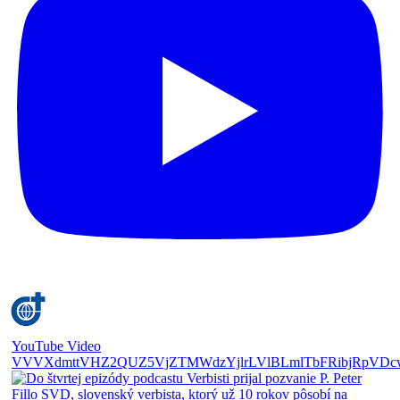
YouTube Video
VVVXdmttVHZ2QUZ5VjZTMWdzYjlrLVlBLmlTbFRibjRpVDc