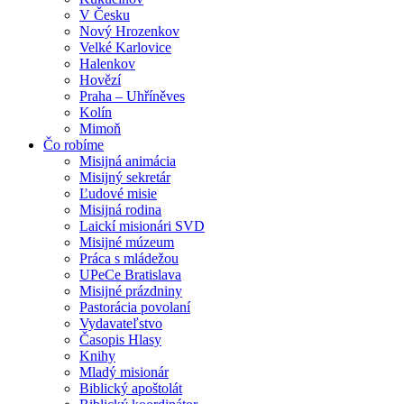
V Česku
Nový Hrozenkov
Velké Karlovice
Halenkov
Hovězí
Praha – Uhříněves
Kolín
Mimoň
Čo robíme
Misijná animácia
Misijný sekretár
Ľudové misie
Misijná rodina
Laickí misionári SVD
Misijné múzeum
Práca s mládežou
UPeCe Bratislava
Misijné prázdniny
Pastorácia povolaní
Vydavateľstvo
Časopis Hlasy
Knihy
Mladý misionár
Biblický apoštolát