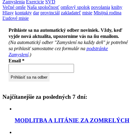
Zamyslenia
Exercície
SVD
Večné omše
Naša spoločnosť
omšový spolok
povolania
knihy
Hlasy
kontakty
dar
provinciál
zakladateľ
misie
Misijná rodina
Ľudové misie
Prihláste sa na automatický odber noviniek. Vždy, keď
vyjde nová aktualita, upozorníme vás na ňu emailom.
(Na automatický odber "Zamyslení na každy deň" je potrebné
sa prihlasiť samostatne cez formulár na
podstránke
Zamyslení
.)
Email
*
Najčítanejšie za posledných 7 dní:
MODLITBA A LITÁNIE ZA ZOMRELÝCH