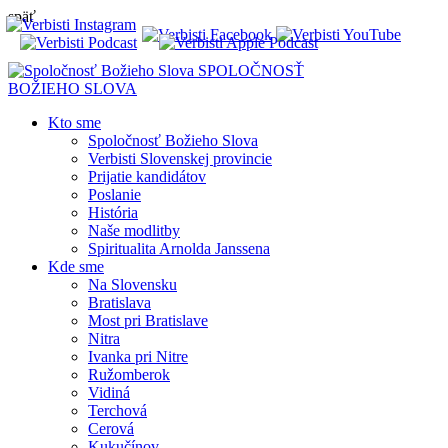
späť
SPOLOČNOSŤ
BOŽIEHO SLOVA
Kto sme
Spoločnosť Božieho Slova
Verbisti Slovenskej provincie
Prijatie kandidátov
Poslanie
História
Naše modlitby
Spiritualita Arnolda Janssena
Kde sme
Na Slovensku
Bratislava
Most pri Bratislave
Nitra
Ivanka pri Nitre
Ružomberok
Vidiná
Terchová
Cerová
Kukučínov