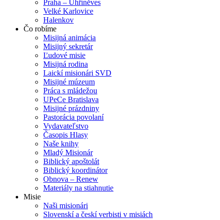
Praha – Uhříněves
Velké Karlovice
Halenkov
Čo robíme
Misijná animácia
Misijný sekretár
Ľudové misie
Misijná rodina
Laickí misionári SVD
Misijné múzeum
Práca s mládežou
UPeCe Bratislava
Misijné prázdniny
Pastorácia povolaní
Vydavateľstvo
Časopis Hlasy
Naše knihy
Mladý Misionár
Biblický apoštolát
Biblický koordinátor
Obnova – Renew
Materiály na stiahnutie
Misie
Naši misionári
Slovenskí a českí verbisti v misiách