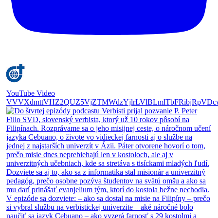
YouTube Video
VVVXdmttVHZ2QUZ5VjZTMWdzYjlrLVlBLmlTbFRibjRpVDc