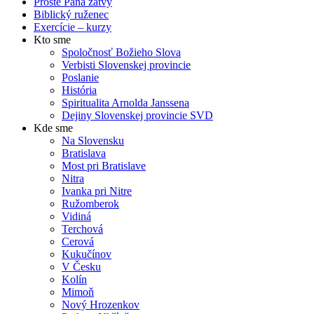
Proste Pána žatvy
Biblický ruženec
Exercície – kurzy
Kto sme
Spoločnosť Božieho Slova
Verbisti Slovenskej provincie
Poslanie
História
Spiritualita Arnolda Janssena
Dejiny Slovenskej provincie SVD
Kde sme
Na Slovensku
Bratislava
Most pri Bratislave
Nitra
Ivanka pri Nitre
Ružomberok
Vidiná
Terchová
Cerová
Kukučínov
V Česku
Kolín
Mimoň
Nový Hrozenkov