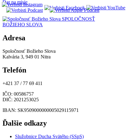
Dar na misie
SPOLOČNOSŤ
BOŽIEHO SLOVA
Adresa
Spoločnosť Božieho Slova
Kalvária 3, 949 01 Nitra
Telefón
+421 37 / 77 69 411
IČO
: 00586757
DIČ
: 2021253025
IBAN
: SK9509000000005029115971
Ďalšie odkazy
Služobnice Ducha Svätého (SSpS)