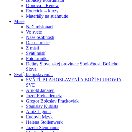
Biblický koordinátor
Obnova – Renew
Exercície – kurzy
Materiály na stiahnutie
Misie
Naši misionári
Vo svete
Naše osobnosti
Dar na misie
Z misií
Svätí misií
Fotokronika
Dejiny Slovenskej provincie Spoločnosti Božieho
Slova
Svätí, blahoslavení...
SVÄTÍ, BLAHOSLAVENÍ A BOŽÍ SLUHOVIA
SVD
Arnold Janssen
Jozef Freinademetz
Gregor Boleslav Frackoviak
Stanislav Kubista
Aloiz Liguda
Ľudovít Mzyk
Helena Stollenwerk
Jozefa Stenmanns