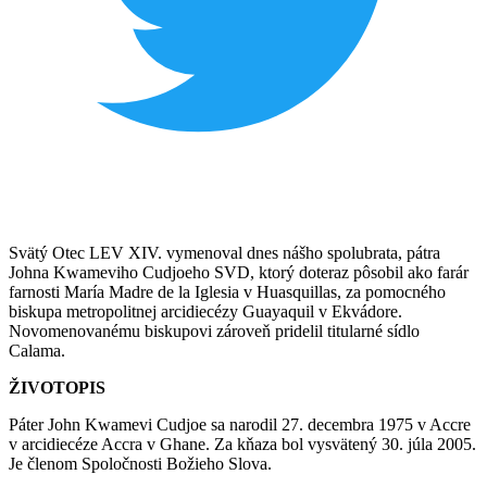
Svätý Otec LEV XIV. vymenoval dnes nášho spolubrata, pátra
Johna Kwameviho Cudjoeho SVD, ktorý doteraz pôsobil ako farár
farnosti María Madre de la Iglesia v Huasquillas, za pomocného
biskupa metropolitnej arcidiecézy Guayaquil v Ekvádore.
Novomenovanému biskupovi zároveň pridelil titularné sídlo
Calama.
ŽIVOTOPIS
Páter John Kwamevi Cudjoe sa narodil 27. decembra 1975 v Accre
v arcidiecéze Accra v Ghane. Za kňaza bol vysvätený 30. júla 2005.
Je členom Spoločnosti Božieho Slova.