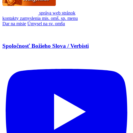
správa web stránok
kontakty
zamyslenia
mis. omš. sp.
menu
Dar na misie
Úmysel na sv. omšu
Spoločnosť Božieho Slova / Verbisti