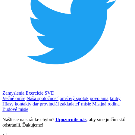
Zamyslenia
Exercície
SVD
Večné omše
Naša spoločnosť
omšový spolok
povolania
knihy
Hlasy
kontakty
dar
provinciál
zakladateľ
misie
Misijná rodina
Ľudové misie
Našli ste na stránke chybu?
Upozornite nás
, aby sme ju čím skôr
odstránili. Ďakujeme!