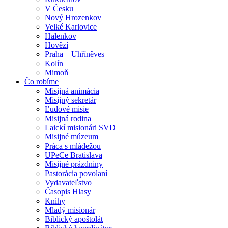
V Česku
Nový Hrozenkov
Velké Karlovice
Halenkov
Hovězí
Praha – Uhříněves
Kolín
Mimoň
Čo robíme
Misijná animácia
Misijný sekretár
Ľudové misie
Misijná rodina
Laickí misionári SVD
Misijné múzeum
Práca s mládežou
UPeCe Bratislava
Misijné prázdniny
Pastorácia povolaní
Vydavateľstvo
Časopis Hlasy
Knihy
Mladý misionár
Biblický apoštolát