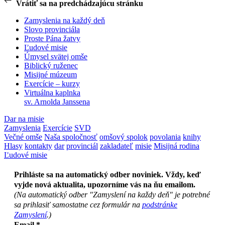
Vrátiť sa na predchádzajúcu stránku
Zamyslenia na každý deň
Slovo provinciála
Proste Pána žatvy
Ľudové misie
Úmysel svätej omše
Biblický ruženec
Misijné múzeum
Exercície – kurzy
Virtuálna kaplnka
sv. Arnolda Janssena
Dar na misie
Zamyslenia
Exercície
SVD
Večné omše
Naša spoločnosť
omšový spolok
povolania
knihy
Hlasy
kontakty
dar
provinciál
zakladateľ
misie
Misijná rodina
Ľudové misie
Prihláste sa na automatický odber noviniek. Vždy, keď
vyjde nová aktualita, upozorníme vás na ňu emailom.
(Na automatický odber "Zamyslení na každy deň" je potrebné
sa prihlasiť samostatne cez formulár na
podstránke
Zamyslení
.)
Email
*