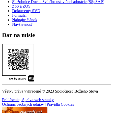
Služobnice Ducha Svätého ustavičnej adorácie (SSpSAP)
ZpS a ZOS
Dokumenty SVD
Formulár
Nahrajte článok
Návštevnosť
Dar na misie
Všetky práva vyhradené © 2023 Spoločnosť Božieho Slova
Prihlásenie
| Správa web stránky
Ochrana osobných údajov
|
Pravidlá Cookies