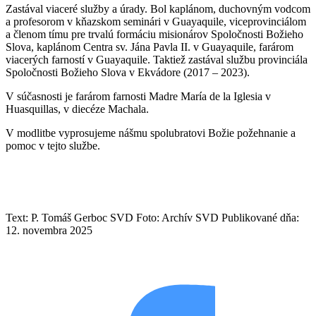
Zastával viaceré služby a úrady. Bol kaplánom, duchovným vodcom
a profesorom v kňazskom seminári v Guayaquile, viceprovinciálom
a členom tímu pre trvalú formáciu misionárov Spoločnosti Božieho
Slova, kaplánom Centra sv. Jána Pavla II. v Guayaquile, farárom
viacerých farností v Guayaquile. Taktiež zastával službu provinciála
Spoločnosti Božieho Slova v Ekvádore (2017 – 2023).
V súčasnosti je farárom farnosti Madre María de la Iglesia v
Huasquillas, v diecéze Machala.
V modlitbe vyprosujeme nášmu spolubratovi Božie požehnanie a
pomoc v tejto službe.
Text: P. Tomáš Gerboc SVD
Foto: Archív SVD
Publikované dňa:
12. novembra 2025