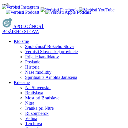
späť
SPOLOČNOSŤ
BOŽIEHO SLOVA
Kto sme
Spoločnosť Božieho Slova
Verbisti Slovenskej provincie
Prijatie kandidátov
Poslanie
História
Naše modlitby
Spiritualita Arnolda Janssena
Kde sme
Na Slovensku
Bratislava
Most pri Bratislave
Nitra
Ivanka pri Nitre
Ružomberok
Vidiná
Terchová