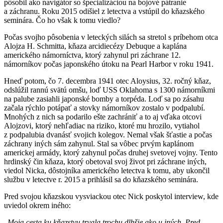
pôsobil ako navigátor so špecializáciou na bojové pátranie
a záchranu. Roku 2015 odišiel z letectva a vstúpil do kňazského
seminára. Čo ho však k tomu viedlo?
Počas svojho pôsobenia v leteckých silách sa stretol s príbehom otca
Alojza H. Schmitta, kňaza arcidiecézy Debuque a kaplána
amerického námorníctva, ktorý zahynul pri záchrane 12.
námorníkov počas japonského útoku na Pearl Harbor v roku 1941.
Hneď potom, čo 7. decembra 1941 otec Aloysius, 32. ročný kňaz,
odslúžil rannú svätú omšu, loď USS Oklahoma s 1300 námorníkmi
na palube zasiahli japonské bomby a torpéda. Loď sa po zásahu
začala rýchlo potápať a stovky námorníkov zostalo v podpalubí.
Mnohých z nich sa podarilo ešte zachrániť a to aj vďaka otcovi
Alojzovi, ktorý nehľadiac na riziko, ktoré mu hrozilo, vytiahol
z podpalubia dvanásť svojich kolegov. Nemal však šťastie a počas
záchrany iných sám zahynul. Stal sa vôbec prvým kaplánom
americkej armády, ktorý zahynul počas druhej svetovej vojny. Tento
hrdinský čin kňaza, ktorý obetoval svoj život pri záchrane iných,
viedol Nicka, dôstojníka amerického letectva k tomu, aby ukončil
službu v letectve r. 2015 a prihlásil sa do kňazského seminára.
Pred svojou kňazskou vysviackou otec Nick poskytol interview, kde
uviedol okrem iného:
„
Moja cesta ku kňazstvu trvala trochu dlhšie ako u iných. Pred