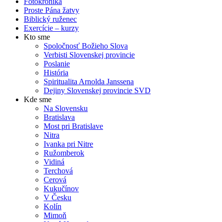
Fotokronika
Proste Pána žatvy
Biblický ruženec
Exercície – kurzy
Kto sme
Spoločnosť Božieho Slova
Verbisti Slovenskej provincie
Poslanie
História
Spiritualita Arnolda Janssena
Dejiny Slovenskej provincie SVD
Kde sme
Na Slovensku
Bratislava
Most pri Bratislave
Nitra
Ivanka pri Nitre
Ružomberok
Vidiná
Terchová
Cerová
Kukučínov
V Česku
Kolín
Mimoň