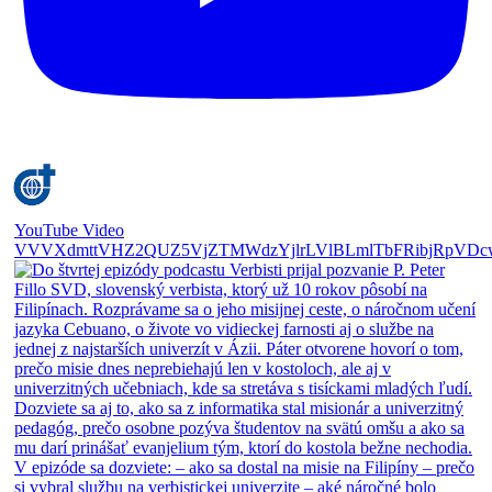
YouTube Video
VVVXdmttVHZ2QUZ5VjZTMWdzYjlrLVlBLmlTbFRibjRpVDc