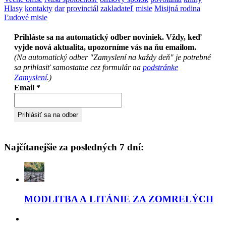
Hlasy
kontakty
dar
provinciál
zakladateľ
misie
Misijná rodina
Ľudové misie
Prihláste sa na automatický odber noviniek. Vždy, keď
vyjde nová aktualita, upozorníme vás na ňu emailom.
(Na automatický odber "Zamyslení na každy deň" je potrebné
sa prihlasiť samostatne cez formulár na
podstránke
Zamyslení
.)
Email
*
Najčítanejšie za posledných 7 dní:
MODLITBA A LITÁNIE ZA ZOMRELÝCH