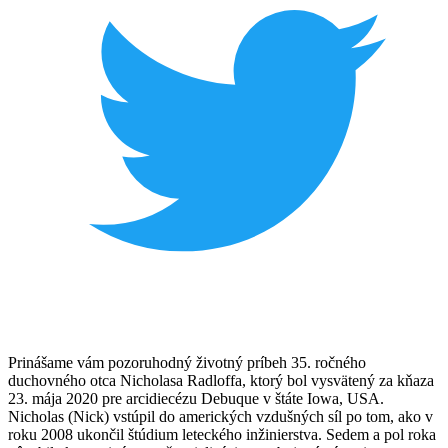
Prinášame vám pozoruhodný životný príbeh 35. ročného
duchovného otca Nicholasa Radloffa, ktorý bol vysvätený za kňaza
23. mája 2020 pre arcidiecézu Debuque v štáte Iowa, USA.
Nicholas (Nick) vstúpil do amerických vzdušných síl po tom, ako v
roku 2008 ukončil štúdium leteckého inžinierstva. Sedem a pol roka