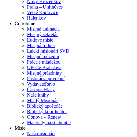
Nový Hrozenkov
Praha – Uhříněves
Velké Karlovice
Halenkov
Čo robíme
Misijná animácia
Misijný sekretár
Ľudové misie
Misijná rodina
Laickí misionári SVD
Misijné múzeum
Práca s mládežou
UPeCe Bratislava
Misijné prázdniny
Pastorácia povolaní
Vydavateľstvo
Časopis Hlasy
Naše knihy
Mladý Misionár
Biblický apoštolát
Biblický koordinátor
Obnova – Renew
Materiály na stiahnutie
Misie
Naši misionári