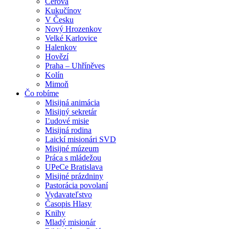
Cerová
Kukučínov
V Česku
Nový Hrozenkov
Velké Karlovice
Halenkov
Hovězí
Praha – Uhříněves
Kolín
Mimoň
Čo robíme
Misijná animácia
Misijný sekretár
Ľudové misie
Misijná rodina
Laickí misionári SVD
Misijné múzeum
Práca s mládežou
UPeCe Bratislava
Misijné prázdniny
Pastorácia povolaní
Vydavateľstvo
Časopis Hlasy
Knihy
Mladý misionár