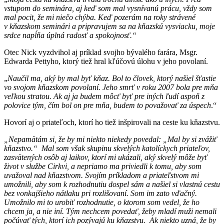
vstupom do seminára, aj keď som mal vysnívanú prácu, vždy som
mal pocit, že mi niečo chýba. Keď pozerám na roky strávené
v kňazskom seminári a pripravujem sa na kňazskú vysviacku, moje
srdce napĺňa úplná radosť a spokojnosť.“
Otec Nick vyzdvihol aj príklad svojho bývalého farára, Msgr.
Edwarda Pettyho, ktorý tiež hral kľúčovú úlohu v jeho povolaní.
„
Naučil ma, aký by mal byť kňaz. Bol to človek, ktorý našiel šťastie
vo svojom kňazskom povolaní. Jeho smrť v roku 2007 bola pre mňa
veľkou stratou. Ak aj ja budem môcť byť pre iných ľudí aspoň z
polovice tým, čím bol on pre mňa, budem to považovať za úspech
.“
Hovorí aj o priateľoch, ktorí ho tiež inšpirovali na ceste ku kňazstvu.
„Nepamätám si, že by mi niekto niekedy povedal: „Mal by si zvážiť
kňazstvo.“ Mal som však skupinu skvelých katolíckych priateľov,
zasvätených osôb aj laikov, ktorí mi ukázali, aký skvelý môže byť
život v službe Cirkvi, a nepriamo ma priviedli k tomu, aby som
uvažoval nad kňazstvom. Svojím príkladom a priateľstvom mi
umožnili, aby som k rozhodnutiu dospel sám a našiel si vlastnú cestu
bez vonkajšieho nátlaku pri rozlišovaní. Som im zato vďačný.
Umožnilo mi to urobiť rozhodnutie, o ktorom som vedel, že ho
chcem ja, a nie iní. Tým nechcem povedať, žeby mladí muži nemali
počúvať tých, ktorí ich pozývajú ku kňazstvu. Ak niekto uzná, že by