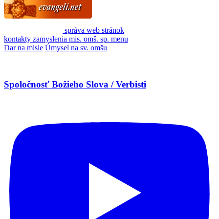
správa web stránok
kontakty
zamyslenia
mis. omš. sp.
menu
Dar na misie
Úmysel na sv. omšu
Spoločnosť Božieho Slova / Verbisti