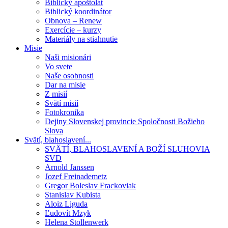
Biblický apoštolát
Biblický koordinátor
Obnova – Renew
Exercície – kurzy
Materiály na stiahnutie
Misie
Naši misionári
Vo svete
Naše osobnosti
Dar na misie
Z misií
Svätí misií
Fotokronika
Dejiny Slovenskej provincie Spoločnosti Božieho
Slova
Svätí, blahoslavení...
SVÄTÍ, BLAHOSLAVENÍ A BOŽÍ SLUHOVIA
SVD
Arnold Janssen
Jozef Freinademetz
Gregor Boleslav Frackoviak
Stanislav Kubista
Aloiz Liguda
Ľudovít Mzyk
Helena Stollenwerk