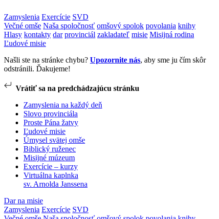
Zamyslenia
Exercície
SVD
Večné omše
Naša spoločnosť
omšový spolok
povolania
knihy
Hlasy
kontakty
dar
provinciál
zakladateľ
misie
Misijná rodina
Ľudové misie
Našli ste na stránke chybu?
Upozornite nás
, aby sme ju čím skôr
odstránili. Ďakujeme!
Vrátiť sa na predchádzajúcu stránku
Zamyslenia na každý deň
Slovo provinciála
Proste Pána žatvy
Ľudové misie
Úmysel svätej omše
Biblický ruženec
Misijné múzeum
Exercície – kurzy
Virtuálna kaplnka
sv. Arnolda Janssena
Dar na misie
Zamyslenia
Exercície
SVD
Večné omše
Naša spoločnosť
omšový spolok
povolania
knihy