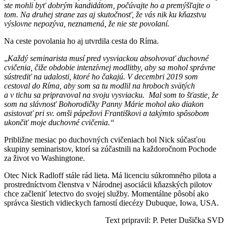
ste mohli byť dobrým kandidátom, počúvajte ho a premýšľajte o
tom. Na druhej strane zas aj skutočnosť, že vás nik ku kňazstvu
výslovne nepozýva, neznamená, že nie ste povolaní.
Na ceste povolania ho aj utvrdila cesta do Ríma.
„
Každý seminarista musí pred vysviackou absolvovať duchovné
cvičenia, čiže obdobie intenzívnej modlitby, aby sa mohol správne
sústrediť na udalosti, ktoré ho čakajú. V decembri 2019 som
cestoval do Ríma, aby som sa tu modlil na hroboch svätých
a v tichu sa pripravoval na svoju vysviacku. Mal som to šťastie, že
som na slávnosť Bohorodičky Panny Márie mohol ako diakon
asistovať pri sv. omši pápežovi Františkovi a takýmto spôsobom
ukončiť moje duchovné cvičenia.“
Približne mesiac po duchovných cvičeniach bol Nick súčasťou
skupiny seminaristov, ktorí sa zúčastnili na každoročnom Pochode
za život vo Washingtone.
Otec Nick Radloff stále rád lieta. Má licenciu súkromného pilota a
prostredníctvom členstva v Národnej asociácii kňazských pilotov
chce začleniť letectvo do svojej služby. Momentálne pôsobí ako
správca šiestich vidieckych farností diecézy Dubuque, Iowa, USA.
Text pripravil: P. Peter Dušička SVD