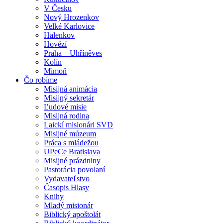
V Česku
Nový Hrozenkov
Velké Karlovice
Halenkov
Hovězí
Praha – Uhříněves
Kolín
Mimoň
Čo robíme
Misijná animácia
Misijný sekretár
Ľudové misie
Misijná rodina
Laickí misionári SVD
Misijné múzeum
Práca s mládežou
UPeCe Bratislava
Misijné prázdniny
Pastorácia povolaní
Vydavateľstvo
Časopis Hlasy
Knihy
Mladý misionár
Biblický apoštolát