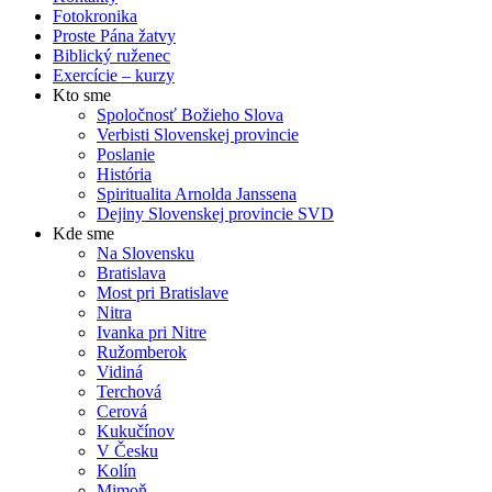
Fotokronika
Proste Pána žatvy
Biblický ruženec
Exercície – kurzy
Kto sme
Spoločnosť Božieho Slova
Verbisti Slovenskej provincie
Poslanie
História
Spiritualita Arnolda Janssena
Dejiny Slovenskej provincie SVD
Kde sme
Na Slovensku
Bratislava
Most pri Bratislave
Nitra
Ivanka pri Nitre
Ružomberok
Vidiná
Terchová
Cerová
Kukučínov
V Česku
Kolín
Mimoň