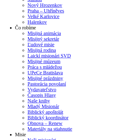
Nový Hrozenkov
Praha – Uhříněves
Velké Karlovice
Halenkov
Čo robíme
Misijná animácia
Misijný sekretár
Ľudové misie
Misijná rodina
Laickí misionári SVD
Misijné múzeum
Práca s mládežou
UPeCe Bratislava
Misijné prázdniny
Pastorácia povolaní
Vydavateľstvo
Časopis Hlasy
Naše knihy
Mladý Misionár
Biblický apoštolát
Biblický koordinátor
Obnova – Renew
Materiály na stiahnutie
Misie