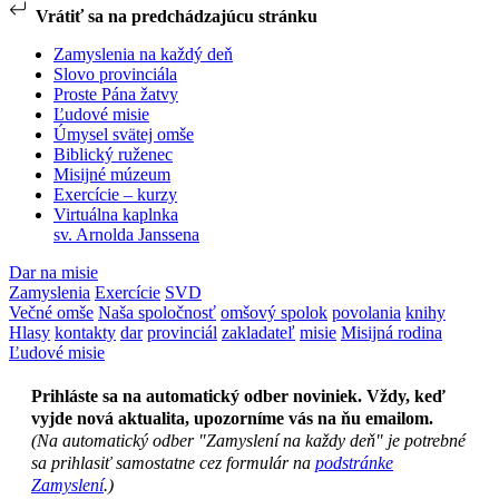
Vrátiť sa na predchádzajúcu stránku
Zamyslenia na každý deň
Slovo provinciála
Proste Pána žatvy
Ľudové misie
Úmysel svätej omše
Biblický ruženec
Misijné múzeum
Exercície – kurzy
Virtuálna kaplnka
sv. Arnolda Janssena
Dar na misie
Zamyslenia
Exercície
SVD
Večné omše
Naša spoločnosť
omšový spolok
povolania
knihy
Hlasy
kontakty
dar
provinciál
zakladateľ
misie
Misijná rodina
Ľudové misie
Prihláste sa na automatický odber noviniek. Vždy, keď
vyjde nová aktualita, upozorníme vás na ňu emailom.
(Na automatický odber "Zamyslení na každy deň" je potrebné
sa prihlasiť samostatne cez formulár na
podstránke
Zamyslení
.)