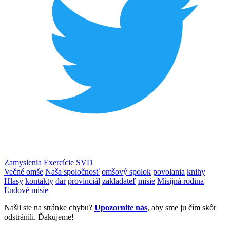
Zamyslenia
Exercície
SVD
Večné omše
Naša spoločnosť
omšový spolok
povolania
knihy
Hlasy
kontakty
dar
provinciál
zakladateľ
misie
Misijná rodina
Ľudové misie
Našli ste na stránke chybu?
Upozornite nás
, aby sme ju čím skôr
odstránili. Ďakujeme!