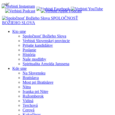
späť
SPOLOČNOSŤ
BOŽIEHO SLOVA
Kto sme
Spoločnosť Božieho Slova
Verbisti Slovenskej provincie
Prijatie kandidátov
Poslanie
História
Naše modlitby
Spiritualita Arnolda Janssena
Kde sme
Na Slovensku
Bratislava
Most pri Bratislave
Nitra
Ivanka pri Nitre
Ružomberok
Vidiná
Terchová
Cerová
Kukučínov