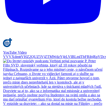
YouTube Video
VVVXdmttVHZ2QUZ5VjZTMWdzYjlrLVlBLmlTbFRibjRpVDc