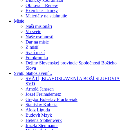
Biblický koordinátor
Obnova – Renew
Exercície – kurzy
Materiály na stiahnutie
Misie
Naši misionári
Vo svete
Naše osobnosti
Dar na misie
Z misií
Svätí misií
Fotokronika
Dejiny Slovenskej provincie Spoločnosti Božieho
Slova
Svätí, blahoslavení...
SVÄTÍ, BLAHOSLAVENÍ A BOŽÍ SLUHOVIA
SVD
Arnold Janssen
Jozef Freinademetz
Gregor Boleslav Frackoviak
Stanislav Kubista
Aloiz Liguda
Ľudovít Mzyk
Helena Stollenwerk
Jozefa Stenmanns