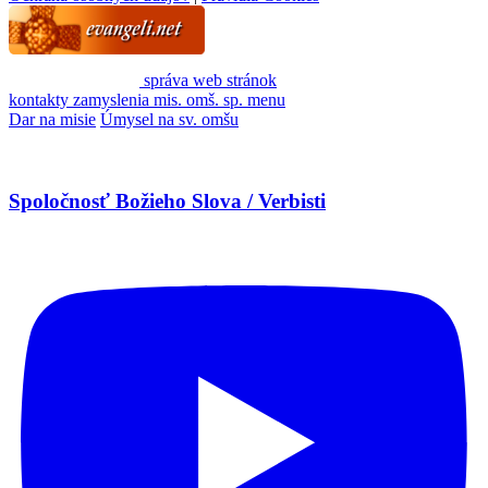
správa web stránok
kontakty
zamyslenia
mis. omš. sp.
menu
Dar na misie
Úmysel na sv. omšu
Spoločnosť Božieho Slova / Verbisti