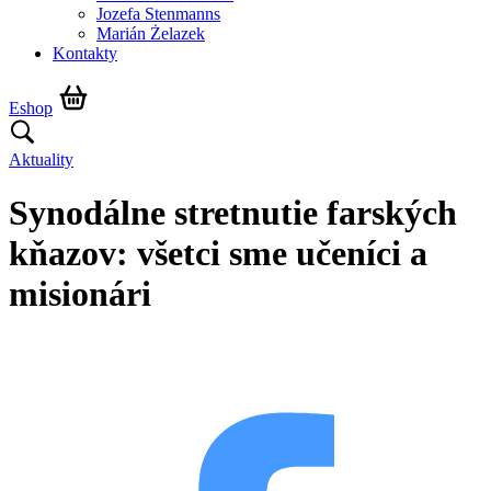
Jozefa Stenmanns
Marián Żelazek
Kontakty
Eshop
Aktuality
Synodálne stretnutie farských
kňazov: všetci sme učeníci a
misionári