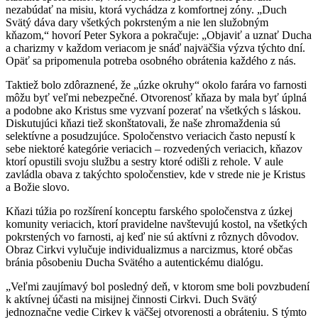
nezabúdať na misiu, ktorá vychádza z komfortnej zóny. „Duch
Svätý dáva dary všetkých pokrsteným a nie len služobným
kňazom,“ hovorí Peter Sykora a pokračuje: „Objaviť a uznať Ducha
a charizmy v každom veriacom je snáď najväčšia výzva týchto dní.
Opäť sa pripomenula potreba osobného obrátenia každého z nás.
Taktiež bolo zdôraznené, že „úzke okruhy“ okolo farára vo farnosti
môžu byť veľmi nebezpečné. Otvorenosť kňaza by mala byť úplná
a podobne ako Kristus sme vyzvaní pozerať na všetkých s láskou.
Diskutujúci kňazi tiež skonštatovali, že naše zhromaždenia sú
selektívne a posudzujúce. Spoločenstvo veriacich často nepustí k
sebe niektoré kategórie veriacich – rozvedených veriacich, kňazov
ktorí opustili svoju službu a sestry ktoré odišli z rehole. V aule
zavládla obava z takýchto spoločenstiev, kde v strede nie je Kristus
a Božie slovo.
Kňazi túžia po rozšírení konceptu farského spoločenstva z úzkej
komunity veriacich, ktorí pravidelne navštevujú kostol, na všetkých
pokrstených vo farnosti, aj keď nie sú aktívni z rôznych dôvodov.
Obraz Cirkvi vylučuje individualizmus a narcizmus, ktoré občas
bránia pôsobeniu Ducha Svätého a autentickému dialógu.
„Veľmi zaujímavý bol posledný deň, v ktorom sme boli povzbudení
k aktívnej účasti na misijnej činnosti Cirkvi. Duch Svätý
jednoznačne vedie Cirkev k väčšej otvorenosti a obráteniu. S týmto