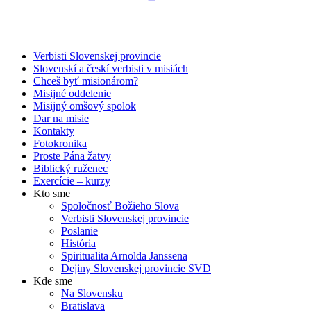
Verbisti Slovenskej provincie
Slovenskí a českí verbisti v misiách
Chceš byť misionárom?
Misijné oddelenie
Misijný omšový spolok
Dar na misie
Kontakty
Fotokronika
Proste Pána žatvy
Biblický ruženec
Exercície – kurzy
Kto sme
Spoločnosť Božieho Slova
Verbisti Slovenskej provincie
Poslanie
História
Spiritualita Arnolda Janssena
Dejiny Slovenskej provincie SVD
Kde sme
Na Slovensku
Bratislava