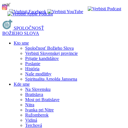
späť
SPOLOČNOSŤ
BOŽIEHO SLOVA
Kto sme
Spoločnosť Božieho Slova
Verbisti Slovenskej provincie
Prijatie kandidátov
Poslanie
História
Naše modlitby
Spiritualita Arnolda Janssena
Kde sme
Na Slovensku
Bratislava
Most pri Bratislave
Nitra
Ivanka pri Nitre
Ružomberok
Vidiná
Terchová