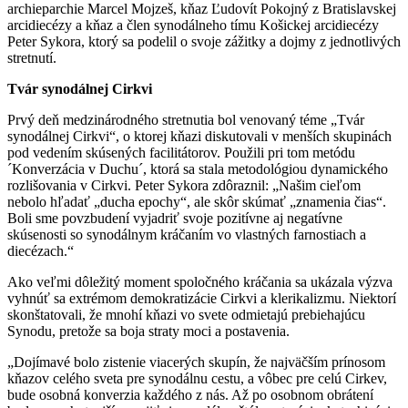
archieparchie Marcel Mojzeš, kňaz Ľudovít Pokojný z Bratislavskej
arcidiecézy a kňaz a člen synodálneho tímu Košickej arcidiecézy
Peter Sykora, ktorý sa podelil o svoje zážitky a dojmy z jednotlivých
stretnutí.
Tvár synodálnej Cirkvi
Prvý deň medzinárodného stretnutia bol venovaný téme „Tvár
synodálnej Cirkvi“, o ktorej kňazi diskutovali v menších skupinách
pod vedením skúsených facilitátorov. Použili pri tom metódu
´Konverzácia v Duchu´, ktorá sa stala metodológiou dynamického
rozlišovania v Cirkvi. Peter Sykora zdôraznil: „Našim cieľom
nebolo hľadať „ducha epochy“, ale skôr skúmať „znamenia čias“.
Boli sme povzbudení vyjadriť svoje pozitívne aj negatívne
skúsenosti so synodálnym kráčaním vo vlastných farnostiach a
diecézach.“
Ako veľmi dôležitý moment spoločného kráčania sa ukázala výzva
vyhnúť sa extrémom demokratizácie Cirkvi a klerikalizmu. Niektorí
skonštatovali, že mnohí kňazi vo svete odmietajú prebiehajúcu
Synodu, pretože sa boja straty moci a postavenia.
„Dojímavé bolo zistenie viacerých skupín, že najväčším prínosom
kňazov celého sveta pre synodálnu cestu, a vôbec pre celú Cirkev,
bude osobná konverzia každého z nás. Až po osobnom obrátení