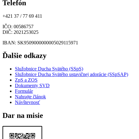
Telefón
+421 37 / 77 69 411
IČO
: 00586757
DIČ
: 2021253025
IBAN
: SK9509000000005029115971
Ďalšie odkazy
Služobnice Ducha Svätého (SSpS)
Služobnice Ducha Svätého ustavičnej adorácie (SSpSAP)
ZpS a ZOS
Dokumenty SVD
Formulár
Nahrajte článok
Návštevnosť
Dar na misie