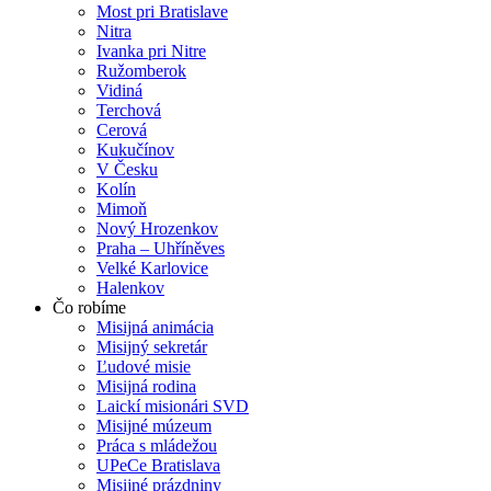
Most pri Bratislave
Nitra
Ivanka pri Nitre
Ružomberok
Vidiná
Terchová
Cerová
Kukučínov
V Česku
Kolín
Mimoň
Nový Hrozenkov
Praha – Uhříněves
Velké Karlovice
Halenkov
Čo robíme
Misijná animácia
Misijný sekretár
Ľudové misie
Misijná rodina
Laickí misionári SVD
Misijné múzeum
Práca s mládežou
UPeCe Bratislava
Misijné prázdniny