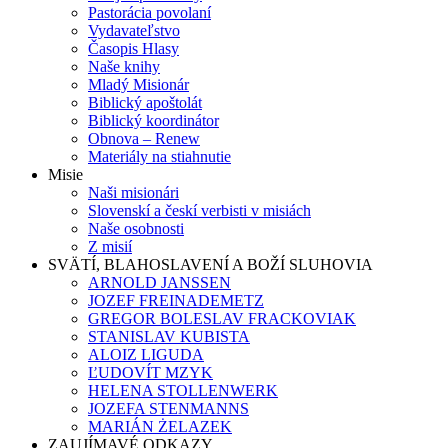
Pastorácia povolaní
Vydavateľstvo
Časopis Hlasy
Naše knihy
Mladý Misionár
Biblický apoštolát
Biblický koordinátor
Obnova – Renew
Materiály na stiahnutie
Misie
Naši misionári
Slovenskí a českí verbisti v misiách
Naše osobnosti
Z misií
SVÄTÍ, BLAHOSLAVENÍ A BOŽÍ SLUHOVIA
ARNOLD JANSSEN
JOZEF FREINADEMETZ
GREGOR BOLESLAV FRACKOVIAK
STANISLAV KUBISTA
ALOIZ LIGUDA
ĽUDOVÍT MZYK
HELENA STOLLENWERK
JOZEFA STENMANNS
MARIÁN ŻELAZEK
ZAUJÍMAVÉ ODKAZY