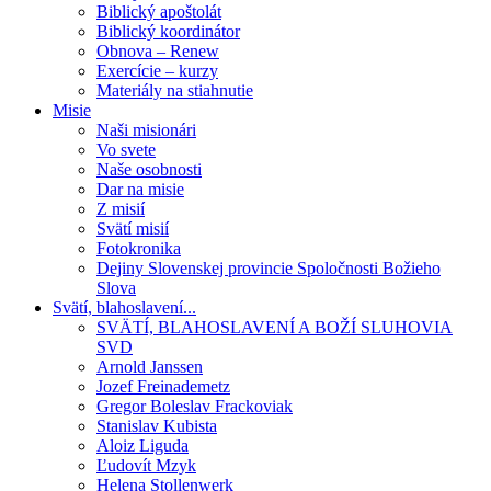
Biblický apoštolát
Biblický koordinátor
Obnova – Renew
Exercície – kurzy
Materiály na stiahnutie
Misie
Naši misionári
Vo svete
Naše osobnosti
Dar na misie
Z misií
Svätí misií
Fotokronika
Dejiny Slovenskej provincie Spoločnosti Božieho
Slova
Svätí, blahoslavení...
SVÄTÍ, BLAHOSLAVENÍ A BOŽÍ SLUHOVIA
SVD
Arnold Janssen
Jozef Freinademetz
Gregor Boleslav Frackoviak
Stanislav Kubista
Aloiz Liguda
Ľudovít Mzyk
Helena Stollenwerk