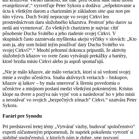
evanjelizovať,“ vysvetľuje Peter Sykora a dodáva: „rešpektovanie a
úcta k všetkým darom a charizmám je základom
sine qua non
pre
túto výzvu. Duch Svätý nepracuje vo svojej Cirkvi len
prostredníctvom daru služobného kňazstva. Pestrosť jeho darov sa
nedá ani vymenovať. Zo všetkých chariziem je najviac cítiť
pôsobenie Ducha Svätého a jeho riadenie svojej Cirkvi. V
skupinách často zaznievala myšlienka akejsi výčitky v slovách: „Kto
som ja, aby som bránil iným používať dary Ducha Svätého vo
svojej Cirkvi?“.“ Mnohí prítomní dokonca pripustili, že aktivity
služobných kňazov vo svete často vytvárajú prekážky a bariéry,
ktoré brzdia misiu Cirkvi alebo ju aspoň spomaľujú.
„Nie je málo kňazov, ale málo veriacich, ktorí si sú vedomí svojej
misie a svojho učeníctva. Snaha aktívnych veriacich – biskupov,
kňazov aj laikov – by mala smerovať k šíreniu povedomia o
učeníctve a misijnom poslaní medzi všetkými pokrstenými. Kristus
klope na dvere a pozýva nás vyjsť von a nasledovať ho v jeho misii
a neostávať vo svojich „bezpečných zónach“ Cirkvi.“ uzatvára Peter
Sykora.
Farári pre Synodu
Pri predstavení tretej témy „Vytvárať väzby, budovať spoločenstvo“
experti zúčastneným pripomenuli, že napriek pokušeniu vytvoriť si
stabilné spoločenstvá, v ktorých nám je dobre, sme pozvaní