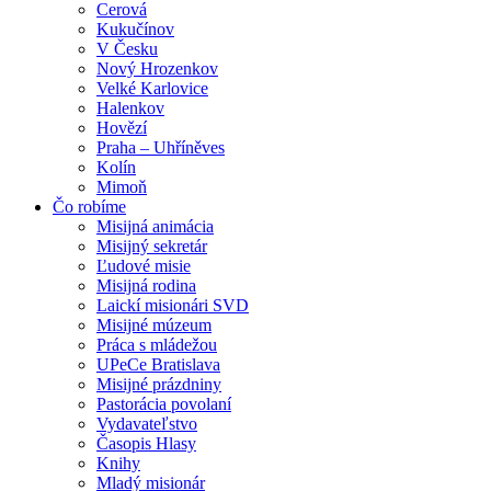
Cerová
Kukučínov
V Česku
Nový Hrozenkov
Velké Karlovice
Halenkov
Hovězí
Praha – Uhříněves
Kolín
Mimoň
Čo robíme
Misijná animácia
Misijný sekretár
Ľudové misie
Misijná rodina
Laickí misionári SVD
Misijné múzeum
Práca s mládežou
UPeCe Bratislava
Misijné prázdniny
Pastorácia povolaní
Vydavateľstvo
Časopis Hlasy
Knihy
Mladý misionár