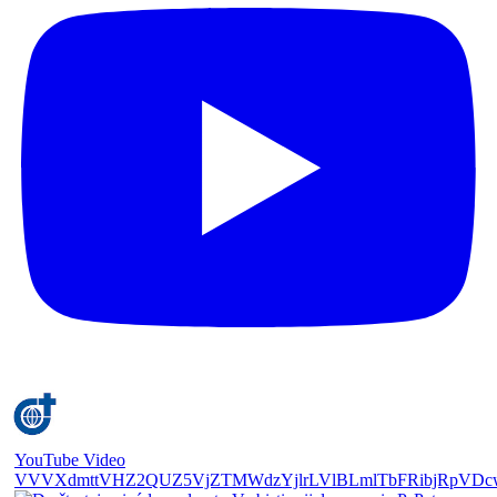
YouTube Video
VVVXdmttVHZ2QUZ5VjZTMWdzYjlrLVlBLmlTbFRibjRpVDc