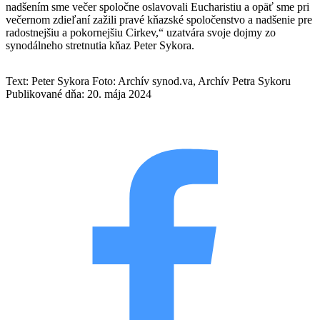
nadšením sme večer spoločne oslavovali Eucharistiu a opäť sme pri
večernom zdieľaní zažili pravé kňazské spoločenstvo a nadšenie pre
radostnejšiu a pokornejšiu Cirkev,“ uzatvára svoje dojmy zo
synodálneho stretnutia kňaz Peter Sykora.
Text: Peter Sykora
Foto: Archív synod.va, Archív Petra Sykoru
Publikované dňa: 20. mája 2024