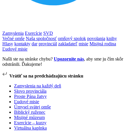
Zamyslenia
Exercície
SVD
Večné omše
Naša spoločnosť
omšový spolok
povolania
knihy
Hlasy
kontakty
dar
provinciál
zakladateľ
misie
Misijná rodina
Ľudové misie
Našli ste na stránke chybu?
Upozornite nás
, aby sme ju čím skôr
odstránili. Ďakujeme!
Vrátiť sa na predchádzajúcu stránku
Zamyslenia na každý deň
Slovo provinciála
Proste Pána žatvy
Ľudové misie
Úmysel svätej omše
Biblický ruženec
Misijné múzeum
Exercície – kurzy
Virtuálna kaplnka