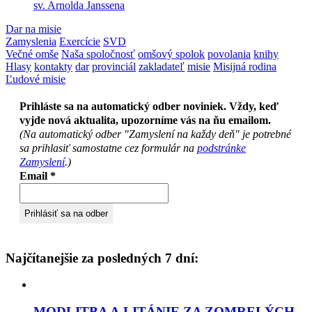
sv. Arnolda Janssena
Dar na misie
Zamyslenia
Exercície
SVD
Večné omše
Naša spoločnosť
omšový spolok
povolania
knihy
Hlasy
kontakty
dar
provinciál
zakladateľ
misie
Misijná rodina
Ľudové misie
Prihláste sa na automatický odber noviniek. Vždy, keď
vyjde nová aktualita, upozorníme vás na ňu emailom.
(Na automatický odber "Zamyslení na každy deň" je potrebné
sa prihlasiť samostatne cez formulár na
podstránke
Zamyslení
.)
Email
*
Najčítanejšie za posledných 7 dní:
MODLITBA A LITÁNIE ZA ZOMRELÝCH