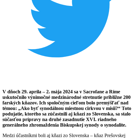
V dňoch 29. apríla – 2. mája 2024 sa v Sacrofane a Ríme
uskutočnilo výnimočné medzinárodné stretnutie približne 200
farských kňazov. Ich spoločným cieľom bolo premýšľať nad
témou: „Ako byť synodálnou miestnou cirkvou v misii?“ Toto
podujatie, ktorého sa zúčastnili aj kňazi zo Slovenska, sa stalo
súčasťou prípravy na druhé zasadnutie XVI. riadneho
generálneho zhromaždenia Biskupskej synody o synodalite.
Medzi účastníkmi boli aj kňazi zo Slovenska – kňaz Prešovskej