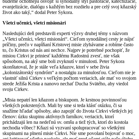
budeme ochotnejší osvojiť si synodálny štýl pastorácie, katechizácie,
evanjelizácie, dialógu s každým bez rozdielu a pre celý svoj kňazský
život ako taký,“ dodal Peter Sykora.
Všetci učeníci, všetci misionári
Nasledujúci deň predstavili experti výzvy druhej témy s názvom
„Všetci učeníci, všetci misionári“. Cieľom synodálnej cesty je nájsť
príčiny, prečo v napĺňaní Kristovej misie zlyhávame a robíme často
to, čo Kristus od nás ani nechce. Najprv je potrebné pochopiť, že
misiou Cirkvi je priniesť každému Radostnú zvesť, nie však
spôsobom, na aký sme boli zvyknutí v minulosti. Peter Sykora
skonštatoval, že je stále veľa kňazov, ktorí v sebe živia
„kolonizátorský syndróm“ a nostalgiu za minulosťou. Cieľom nie je
vlastniť silnú Cirkev s veľkým počtom veriacich, ale mať vo svojom
strede Ježiša Krista a nanovo nechať Ducha Svätého, aby viedol
svoju Cirkev.
„Misia nepatrí len kňazom a biskupom. Je krstnou povinnosťou
všetkých pokrstených. Mali by sme si teda klásť otázku, či sa
snažíme hľadať spôsoby, ako zapojiť do života Cirkvi všetkých jej
členov: úzku skupinu aktívnych farníkov, veriacich, ktorí
prichádzajú len na nedeľnú sv. omšu a tiež tých, ktorí do kostola
nechodia vôbec? Kňazi sú vyzvaní spolupracovať so všetkými
skupinami na plnení misie Cirkvi. Nie sme povolaní bojovať o moc,
ani kritizovať všetko naokolo, ale mať pred očami stále našu úlohu