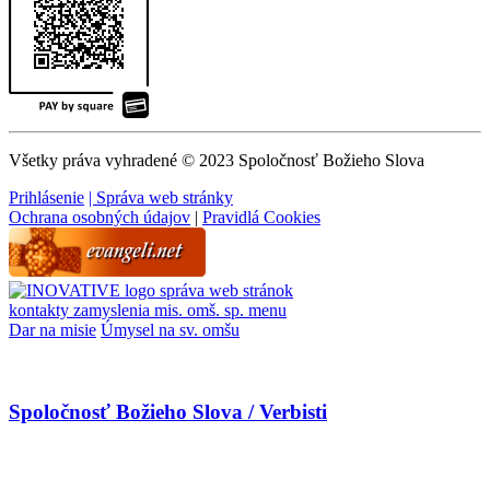
Všetky práva vyhradené © 2023 Spoločnosť Božieho Slova
Prihlásenie
| Správa web stránky
Ochrana osobných údajov
|
Pravidlá Cookies
správa web stránok
kontakty
zamyslenia
mis. omš. sp.
menu
Dar na misie
Úmysel na sv. omšu
Spoločnosť Božieho Slova / Verbisti