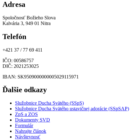
Adresa
Spoločnosť Božieho Slova
Kalvária 3, 949 01 Nitra
Telefón
+421 37 / 77 69 411
IČO
: 00586757
DIČ
: 2021253025
IBAN
: SK9509000000005029115971
Ďalšie odkazy
Služobnice Ducha Svätého (SSpS)
Služobnice Ducha Svätého ustavičnej adorácie (SSpSAP)
ZpS a ZOS
Dokumenty SVD
Formulár
Nahrajte článok
Návštevnosť