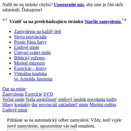
Našli ste na stránke chybu?
Upozornite nás
, aby sme ju čím skôr
odstránili. Ďakujeme!
Vrátiť sa na predchádzajúcu stránku
Staršie zamyslenia
Zamyslenia na každý deň
Slovo provinciála
Proste Pána žatvy
Ľudové misie
Úmysel svätej omše
Biblický ruženec
Misijné múzeum
Exercície – kurzy
Virtuálna kaplnka
sv. Arnolda Janssena
Dar na misie
Zamyslenia
Exercície
SVD
Večné omše
Naša spoločnosť
omšový spolok
povolania
knihy
Hlasy
kontakty
dar
provinciál
zakladateľ
misie
Misijná rodina
Ľudové misie
Prihláste sa na automatický odber zamyslení. Vždy, keď vyjde
nové zamyslenie, upozorníme vás naň emailom.