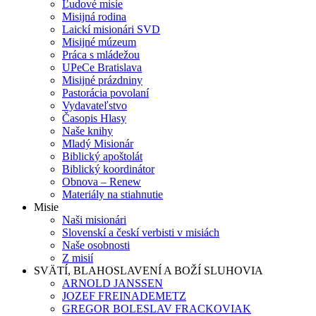
Ľudové misie
Misijná rodina
Laickí misionári SVD
Misijné múzeum
Práca s mládežou
UPeCe Bratislava
Misijné prázdniny
Pastorácia povolaní
Vydavateľstvo
Časopis Hlasy
Naše knihy
Mladý Misionár
Biblický apoštolát
Biblický koordinátor
Obnova – Renew
Materiály na stiahnutie
Misie
Naši misionári
Slovenskí a českí verbisti v misiách
Naše osobnosti
Z misií
SVÄTÍ, BLAHOSLAVENÍ A BOŽÍ SLUHOVIA
ARNOLD JANSSEN
JOZEF FREINADEMETZ
GREGOR BOLESLAV FRACKOVIAK