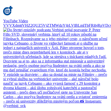
YouTube Video
VVVXdmttVHZ2QUZ5VjZTMWdzYjlrLVlBLmlTbFRibjRpVDc