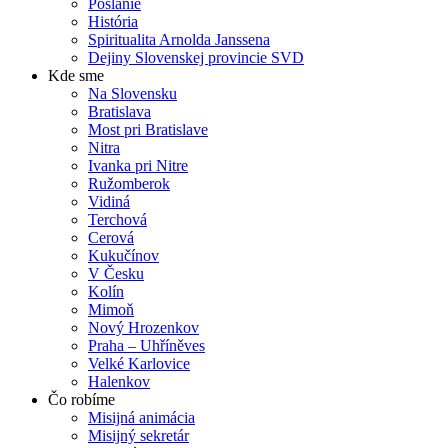
Poslanie
História
Spiritualita Arnolda Janssena
Dejiny Slovenskej provincie SVD
Kde sme
Na Slovensku
Bratislava
Most pri Bratislave
Nitra
Ivanka pri Nitre
Ružomberok
Vidiná
Terchová
Cerová
Kukučínov
V Česku
Kolín
Mimoň
Nový Hrozenkov
Praha – Uhříněves
Velké Karlovice
Halenkov
Čo robíme
Misijná animácia
Misijný sekretár