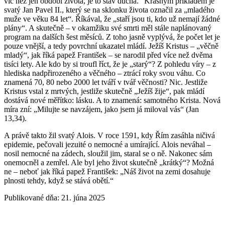
víc než jen období života, je to stav ducha.“ Krásným příkladem je
svatý Jan Pavel II., který se na sklonku života označil za „mladého
muže ve věku 84 let“. Říkával, že „staří jsou ti, kdo už nemají žádné
plány“. A skutečně – v okamžiku své smrti měl stále naplánovaný
program na dalších šest měsíců. Z toho jasně vyplývá, že počet let je
pouze vnější, a tedy povrchní ukazatel mládí. Ježíš Kristus – „věčně
mladý“, jak říká papež František – se narodil před více než dvěma
tisíci lety. Ale kdo by si troufl říct, že je „starý“? Z pohledu víry – z
hlediska nadpřirozeného a věčného – ztrácí roky svou váhu. Co
znamená 70, 80 nebo 2000 let tváří v tvář věčnosti? Nic. Jestliže
Kristus vstal z mrtvých, jestliže skutečně „Ježíš žije“, pak mládí
dostává nové měřítko: lásku. A to znamená: samotného Krista. Nová
míra zní: „Milujte se navzájem, jako jsem já miloval vás“ (Jan
13,34).
A právě takto žil svatý Alois. V roce 1591, kdy Řím zasáhla ničivá
epidemie, pečovali jezuité o nemocné a umírající. Alois neváhal –
nosil nemocné na zádech, sloužil jim, staral se o ně. Nakonec sám
onemocněl a zemřel. Ale byl jeho život skutečně „krátký“? Možná
ne – neboť jak říká papež František: „Náš život na zemi dosahuje
plnosti tehdy, když se stává obětí.“
Publikované dňa: 21. júna 2025