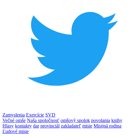
Zamyslenia
Exercície
SVD
Večné omše
Naša spoločnosť
omšový spolok
povolania
knihy
Hlasy
kontakty
dar
provinciál
zakladateľ
misie
Misijná rodina
Ľudové misie