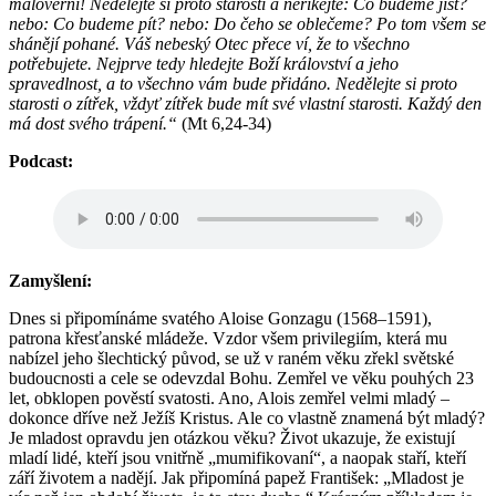
malověrní! Nedělejte si proto starosti a neříkejte: Co budeme jíst?
nebo: Co budeme pít? nebo: Do čeho se oblečeme? Po tom všem se
shánějí pohané. Váš nebeský Otec přece ví, že to všechno
potřebujete. Nejprve tedy hledejte Boží království a jeho
spravedlnost, a to všechno vám bude přidáno. Nedělejte si proto
starosti o zítřek, vždyť zítřek bude mít své vlastní starosti. Každý den
má dost svého trápení.“
(Mt 6,24-34)
Podcast:
Zamyšlení:
Dnes si připomínáme svatého Aloise Gonzagu (1568–1591),
patrona křesťanské mládeže. Vzdor všem privilegiím, která mu
nabízel jeho šlechtický původ, se už v raném věku zřekl světské
budoucnosti a cele se odevzdal Bohu. Zemřel ve věku pouhých 23
let, obklopen pověstí svatosti. Ano, Alois zemřel velmi mladý –
dokonce dříve než Ježíš Kristus. Ale co vlastně znamená být mladý?
Je mladost opravdu jen otázkou věku? Život ukazuje, že existují
mladí lidé, kteří jsou vnitřně „mumifikovaní“, a naopak staří, kteří
září životem a nadějí. Jak připomíná papež František: „Mladost je