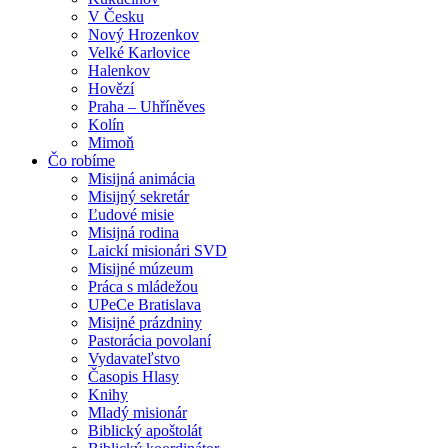
V Česku
Nový Hrozenkov
Velké Karlovice
Halenkov
Hovězí
Praha – Uhříněves
Kolín
Mimoň
Čo robíme
Misijná animácia
Misijný sekretár
Ľudové misie
Misijná rodina
Laickí misionári SVD
Misijné múzeum
Práca s mládežou
UPeCe Bratislava
Misijné prázdniny
Pastorácia povolaní
Vydavateľstvo
Časopis Hlasy
Knihy
Mladý misionár
Biblický apoštolát