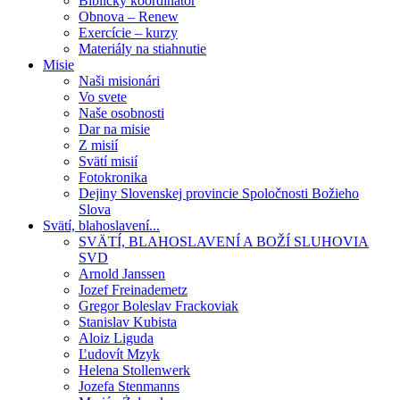
Biblický koordinátor
Obnova – Renew
Exercície – kurzy
Materiály na stiahnutie
Misie
Naši misionári
Vo svete
Naše osobnosti
Dar na misie
Z misií
Svätí misií
Fotokronika
Dejiny Slovenskej provincie Spoločnosti Božieho
Slova
Svätí, blahoslavení...
SVÄTÍ, BLAHOSLAVENÍ A BOŽÍ SLUHOVIA
SVD
Arnold Janssen
Jozef Freinademetz
Gregor Boleslav Frackoviak
Stanislav Kubista
Aloiz Liguda
Ľudovít Mzyk
Helena Stollenwerk
Jozefa Stenmanns