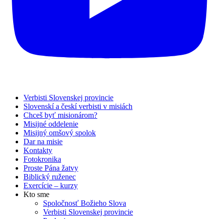
Verbisti Slovenskej provincie
Slovenskí a českí verbisti v misiách
Chceš byť misionárom?
Misijné oddelenie
Misijný omšový spolok
Dar na misie
Kontakty
Fotokronika
Proste Pána žatvy
Biblický ruženec
Exercície – kurzy
Kto sme
Spoločnosť Božieho Slova
Verbisti Slovenskej provincie