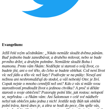
Evangelium:
Ježíš řekl svým učedníkům: „Nikdo nemůže sloužit dvěma pánům.
Buď jednoho bude zanedbávat, a druhého milovat, nebo se bude
prvního držet, a druhým pohrdne. Nemůžete sloužit Bohu i
mamonu. Proto vám říkám: Nedělejte si starosti o svůj život, co
budete jíst, ani o své tělo, do čeho se budete oblékat. Což není život
víc než jídlo a tělo víc než šaty? Podívejte se na ptáky: Nesejí ani
nežnou ani neshromažďují do stodol, a váš nebeský Otec je živí.
Copak nejste o mnoho cennější než oni? Kdo z vás si může svou
starostlivostí prodloužit život o jedinou chvilku? A proč si děláte
starosti o svoje oblečení? Pozorujte polní lilie, jak rostou: nelopotí
se, nepředou – a říkám vám: Ani Šalomoun v celé své nádheře
nebyl tak oblečen jako jedna z nich! Jestliže tedy Bůh tak obléká
polní trávu, která dnes je, a zítra se hodí do pece, čím spíše vás,