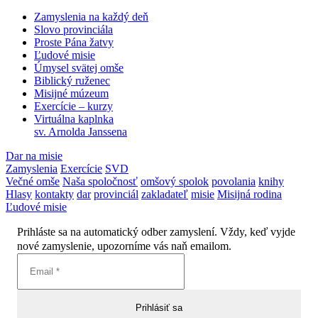
Zamyslenia na každý deň
Slovo provinciála
Proste Pána žatvy
Ľudové misie
Úmysel svätej omše
Biblický ruženec
Misijné múzeum
Exercície – kurzy
Virtuálna kaplnka
sv. Arnolda Janssena
Dar na misie
Zamyslenia
Exercície
SVD
Večné omše
Naša spoločnosť
omšový spolok
povolania
knihy
Hlasy
kontakty
dar
provinciál
zakladateľ
misie
Misijná rodina
Ľudové misie
Prihláste sa na automatický odber zamyslení. Vždy, keď vyjde
nové zamyslenie, upozorníme vás naň emailom.