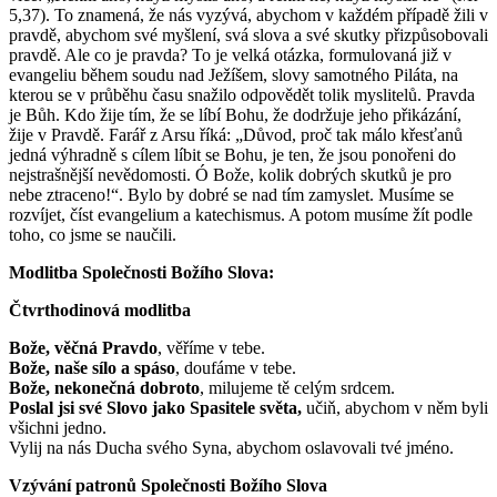
5,37). To znamená, že nás vyzývá, abychom v každém případě žili v
pravdě, abychom své myšlení, svá slova a své skutky přizpůsobovali
pravdě. Ale co je pravda? To je velká otázka, formulovaná již v
evangeliu během soudu nad Ježíšem, slovy samotného Piláta, na
kterou se v průběhu času snažilo odpovědět tolik myslitelů. Pravda
je Bůh. Kdo žije tím, že se líbí Bohu, že dodržuje jeho přikázání,
žije v Pravdě. Farář z Arsu říká: „Důvod, proč tak málo křesťanů
jedná výhradně s cílem líbit se Bohu, je ten, že jsou ponořeni do
nejstrašnější nevědomosti. Ó Bože, kolik dobrých skutků je pro
nebe ztraceno!“. Bylo by dobré se nad tím zamyslet. Musíme se
rozvíjet, číst evangelium a katechismus. A potom musíme žít podle
toho, co jsme se naučili.
Modlitba Společnosti Božího Slova:
Čtvrthodinová modlitba
Bože, věčná Pravdo
, věříme v tebe.
Bože, naše sílo a spáso
, doufáme v tebe.
Bože, nekonečná dobroto
, milujeme tě celým srdcem.
Poslal jsi své Slovo jako Spasitele světa,
učiň, abychom v něm byli
všichni jedno.
Vylij na nás Ducha svého Syna, abychom oslavovali tvé jméno.
Vzývání patronů Společnosti Božího Slova