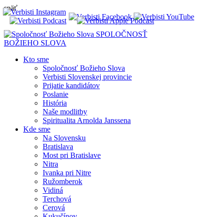
späť
SPOLOČNOSŤ
BOŽIEHO SLOVA
Kto sme
Spoločnosť Božieho Slova
Verbisti Slovenskej provincie
Prijatie kandidátov
Poslanie
História
Naše modlitby
Spiritualita Arnolda Janssena
Kde sme
Na Slovensku
Bratislava
Most pri Bratislave
Nitra
Ivanka pri Nitre
Ružomberok
Vidiná
Terchová
Cerová
Kukučínov