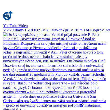
YouTube Video
VVVXdmttVHZ2QUZ5VjZTMWdzYjlrLVlBLmlTbFRibjRpVDc