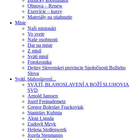
Biblický koordinátor
Obnova – Renew
Exercície – kurzy
Materiály na stiahnutie
Misie
Naši misionári
Vo svete
Naše osobnosti
Dar na misie
Z misií
Svätí misií
Fotokronika
Dejiny Slovenskej provincie Spoločnosti Božieho
Slova
Svätí, blahoslavení...
SVÄTÍ, BLAHOSLAVENÍ A BOŽÍ SLUHOVIA
SVD
Arnold Janssen
Jozef Freinademetz
Gregor Boleslav Frackoviak
Stanislav Kubista
Aloiz Liguda
Ľudovít Mzyk
Helena Stollenwerk
Jozefa Stenmanns