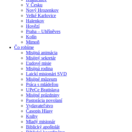
V Česku
Nový Hrozenkov
Velké Karlovice
Halenkov
Hovězí
Praha – Uhříněves
Kolín
Mimoň
Čo robíme
Misijná animácia
Misijný sekretár
Ľudové misie
Misijná rodina
Laickí misionári SVD
Misijné múzeum
Práca s mládežou
UPeCe Bratislava
Misijné prázdniny
Pastorácia povolaní
Vydavateľstvo
Časopis Hlasy
Knihy
Mladý misionár
Biblický apoštolát