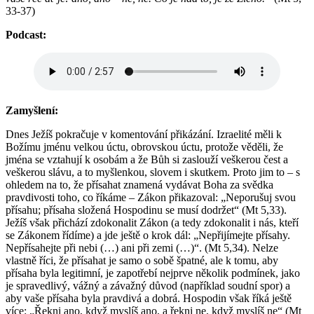
33-37)
Podcast:
Zamyšlení:
Dnes Ježíš pokračuje v komentování přikázání. Izraelité měli k
Božímu jménu velkou úctu, obrovskou úctu, protože věděli, že
jména se vztahují k osobám a že Bůh si zaslouží veškerou čest a
veškerou slávu, a to myšlenkou, slovem i skutkem. Proto jim to – s
ohledem na to, že přísahat znamená vydávat Boha za svědka
pravdivosti toho, co říkáme – Zákon přikazoval: „Neporušuj svou
přísahu; přísaha složená Hospodinu se musí dodržet“ (Mt 5,33).
Ježíš však přichází zdokonalit Zákon (a tedy zdokonalit i nás, kteří
se Zákonem řídíme) a jde ještě o krok dál: „Nepřijímejte přísahy.
Nepřísahejte při nebi (…) ani při zemi (…)“. (Mt 5,34). Nelze
vlastně říci, že přísahat je samo o sobě špatné, ale k tomu, aby
přísaha byla legitimní, je zapotřebí nejprve několik podmínek, jako
je spravedlivý, vážný a závažný důvod (například soudní spor) a
aby vaše přísaha byla pravdivá a dobrá. Hospodin však říká ještě
více: „Řekni ano, když myslíš ano, a řekni ne, když myslíš ne“ (Mt