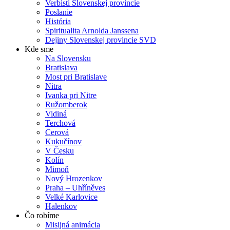
Verbisti Slovenskej provincie
Poslanie
História
Spiritualita Arnolda Janssena
Dejiny Slovenskej provincie SVD
Kde sme
Na Slovensku
Bratislava
Most pri Bratislave
Nitra
Ivanka pri Nitre
Ružomberok
Vidiná
Terchová
Cerová
Kukučínov
V Česku
Kolín
Mimoň
Nový Hrozenkov
Praha – Uhříněves
Velké Karlovice
Halenkov
Čo robíme
Misijná animácia