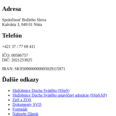
Adresa
Spoločnosť Božieho Slova
Kalvária 3, 949 01 Nitra
Telefón
+421 37 / 77 69 411
IČO
: 00586757
DIČ
: 2021253025
IBAN
: SK9509000000005029115971
Ďalšie odkazy
Služobnice Ducha Svätého (SSpS)
Služobnice Ducha Svätého ustavičnej adorácie (SSpSAP)
ZpS a ZOS
Dokumenty SVD
Formulár
Nahrajte článok