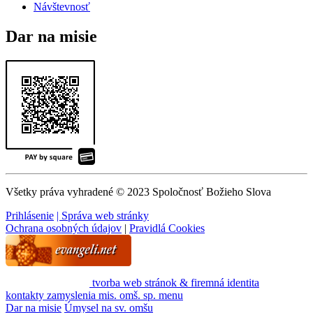
Návštevnosť
Dar na misie
Všetky práva vyhradené © 2023 Spoločnosť Božieho Slova
Prihlásenie
| Správa web stránky
Ochrana osobných údajov
|
Pravidlá Cookies
tvorba web stránok & firemná identita
kontakty
zamyslenia
mis. omš. sp.
menu
Dar na misie
Úmysel na sv. omšu