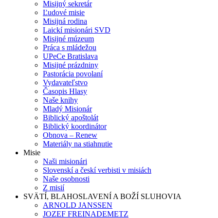
Misijný sekretár
Ľudové misie
Misijná rodina
Laickí misionári SVD
Misijné múzeum
Práca s mládežou
UPeCe Bratislava
Misijné prázdniny
Pastorácia povolaní
Vydavateľstvo
Časopis Hlasy
Naše knihy
Mladý Misionár
Biblický apoštolát
Biblický koordinátor
Obnova – Renew
Materiály na stiahnutie
Misie
Naši misionári
Slovenskí a českí verbisti v misiách
Naše osobnosti
Z misií
SVÄTÍ, BLAHOSLAVENÍ A BOŽÍ SLUHOVIA
ARNOLD JANSSEN
JOZEF FREINADEMETZ