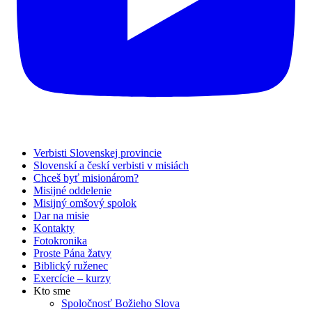
Verbisti Slovenskej provincie
Slovenskí a českí verbisti v misiách
Chceš byť misionárom?
Misijné oddelenie
Misijný omšový spolok
Dar na misie
Kontakty
Fotokronika
Proste Pána žatvy
Biblický ruženec
Exercície – kurzy
Kto sme
Spoločnosť Božieho Slova