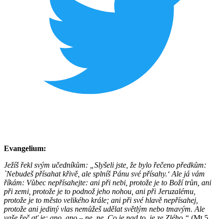
Evangelium:
Ježíš řekl svým učedníkům: „Slyšeli jste, že bylo řečeno předkům:
`Nebudeš přísahat křivě, ale splníš Pánu své přísahy.‘ Ale já vám
říkám: Vůbec nepřísahejte: ani při nebi, protože je to Boží trůn, ani
při zemi, protože je to podnož jeho nohou, ani při Jeruzalému,
protože je to město velikého krále; ani při své hlavě nepřísahej,
protože ani jediný vlas nemůžeš udělat světlým nebo tmavým. Ale
vaše řeč ať je: ano, ano – ne, ne. Co je nad to, je ze Zlého.“
(Mt 5,