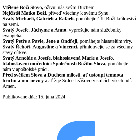
Vtělené Boží Slovo,
oživuj nás svým Duchem.
Nejčistší Matko Boží
, přiveď všechny k svému Synu.
Svatý Michaeli, Gabrieli a Rafaeli,
pomáhejte šířit Boží království
na zemi.
Svatý Josefe, Jáchyme a Anno,
vyprošujte nám služebníky
evangelia.
Svatý Petře a Pavle, Jene a Ondřeji,
pomáhejte hlasatelům víry.
Svatý Řehoři, Augustine a Vincenci,
přimlouvejte se za všechny
stavy církve.
Svatý Arnolde a Josefe, blahoslavená Marie a Josefo,
blahoslavení mučedníci Společnosti Božího Slova,
pomáhejte
nám v apoštolské práci.
Před světlem Slova a Duchem milosti, ať ustoupí temnota
hříchu a noc nevíry
a ať žije Srdce Ježíšovo v srdcích všech lidí.
Amen.
Publikované dňa: 15. júna 2024