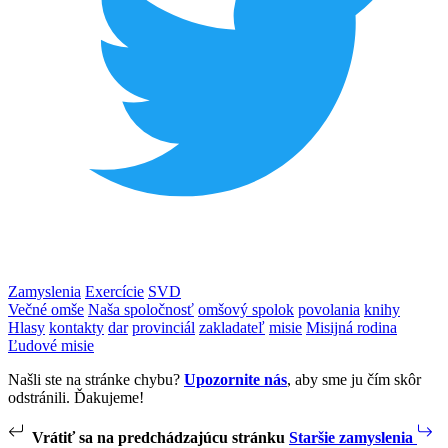
Zamyslenia
Exercície
SVD
Večné omše
Naša spoločnosť
omšový spolok
povolania
knihy
Hlasy
kontakty
dar
provinciál
zakladateľ
misie
Misijná rodina
Ľudové misie
Našli ste na stránke chybu?
Upozornite nás
, aby sme ju čím skôr
odstránili. Ďakujeme!
Vrátiť sa na predchádzajúcu stránku
Staršie zamyslenia