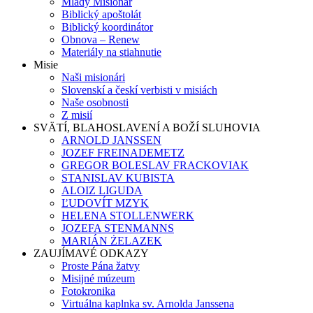
Mladý Misionár
Biblický apoštolát
Biblický koordinátor
Obnova – Renew
Materiály na stiahnutie
Misie
Naši misionári
Slovenskí a českí verbisti v misiách
Naše osobnosti
Z misií
SVÄTÍ, BLAHOSLAVENÍ A BOŽÍ SLUHOVIA
ARNOLD JANSSEN
JOZEF FREINADEMETZ
GREGOR BOLESLAV FRACKOVIAK
STANISLAV KUBISTA
ALOIZ LIGUDA
ĽUDOVÍT MZYK
HELENA STOLLENWERK
JOZEFA STENMANNS
MARIÁN ŻELAZEK
ZAUJÍMAVÉ ODKAZY
Proste Pána žatvy
Misijné múzeum
Fotokronika
Virtuálna kaplnka sv. Arnolda Janssena