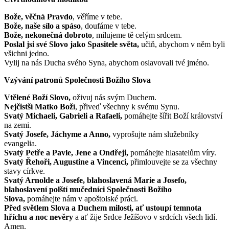
Bože, věčná Pravdo
, věříme v tebe.
Bože, naše sílo a spáso
, doufáme v tebe.
Bože, nekonečná dobroto
, milujeme tě celým srdcem.
Poslal jsi své Slovo jako Spasitele světa,
učiň, abychom v něm byli
všichni jedno.
Vylij na nás Ducha svého Syna, abychom oslavovali tvé jméno.
Vzývání patronů Společnosti Božího Slova
Vtělené Boží Slovo,
oživuj nás svým Duchem.
Nejčistší Matko Boží
, přiveď všechny k svému Synu.
Svatý Michaeli, Gabrieli a Rafaeli,
pomáhejte šířit Boží království
na zemi.
Svatý Josefe, Jáchyme a Anno,
vyprošujte nám služebníky
evangelia.
Svatý Petře a Pavle, Jene a Ondřeji,
pomáhejte hlasatelům víry.
Svatý Řehoři, Augustine a Vincenci,
přimlouvejte se za všechny
stavy církve.
Svatý Arnolde a Josefe, blahoslavená Marie a Josefo,
blahoslavení polští mučedníci Společnosti Božího
Slova,
pomáhejte nám v apoštolské práci.
Před světlem Slova a Duchem milosti, ať ustoupí temnota
hříchu a noc nevěry
a ať žije Srdce Ježíšovo v srdcích všech lidí.
Amen.