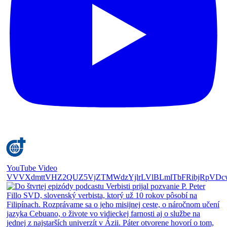
YouTube Video
VVVXdmttVHZ2QUZ5VjZTMWdzYjlrLVlBLmlTbFRibjRpVDc