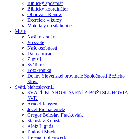
Biblický apoštolát
Biblický koordinátor
Obnova – Renew
Exercície – kurzy
Materiály na stiahnutie
Misie
Naši misionári
Vo svete
Naše osobnosti
Dar na misie
Z misií
Svätí misií
Fotokronika
Dejiny Slovenskej provincie Spoločnosti Božieho
Slova
Svätí, blahoslavení...
SVÄTÍ, BLAHOSLAVENÍ A BOŽÍ SLUHOVIA
SVD
Arnold Janssen
Jozef Freinademetz
Gregor Boleslav Frackoviak
Stanislav Kubista
Aloiz Liguda
Ľudovít Mzyk
Helena Stollenwerk