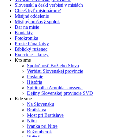
Slovenskí a českí verbisti v misiách
Chceš byť misionárom?
Misijné oddelenie
Misijný omšový spolok
Dar na misie
Kontakty
Fotokronika
Proste Pána žatvy
Biblický ruženec
Exercície – kurzy
Kto sme
Spoločnosť Božieho Slova
Verbisti Slovenskej provincie
Poslanie
História
Spiritualita Arnolda Janssena
Dejiny Slovenskej provincie SVD
Kde sme
Na Slovensku
Bratislava
Most pri Bratislave
Nitra
Ivanka pri Nitre
Ružomberok