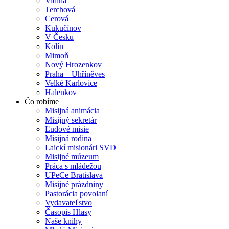
Vidiná
Terchová
Cerová
Kukučínov
V Česku
Kolín
Mimoň
Nový Hrozenkov
Praha – Uhříněves
Velké Karlovice
Halenkov
Čo robíme
Misijná animácia
Misijný sekretár
Ľudové misie
Misijná rodina
Laickí misionári SVD
Misijné múzeum
Práca s mládežou
UPeCe Bratislava
Misijné prázdniny
Pastorácia povolaní
Vydavateľstvo
Časopis Hlasy
Naše knihy