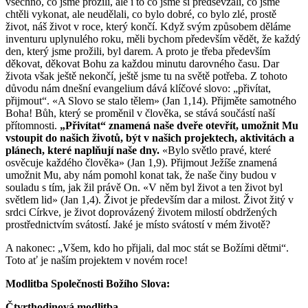
všechno, co jsme prožili, ale i to co jsme si předsevzali, co jsme
chtěli vykonat, ale neudělali, co bylo dobré, co bylo zlé, prostě
život, náš život v roce, který končí. Když svým způsobem děláme
inventuru uplynulého roku, měli bychom především vědět, že každý
den, který jsme prožili, byl darem. A proto je třeba především
děkovat, děkovat Bohu za každou minutu darovného času. Dar
života však ještě nekončí, ještě jsme tu na světě potřeba. Z tohoto
důvodu nám dnešní evangelium dává klíčové slovo: „přivítat,
přijmout“. «A Slovo se stalo tělem» (Jan 1,14). Přijměte samotného
Boha! Bůh, který se proměnil v člověka, se stává součástí naší
přítomnosti.
„Přivítat“ znamená naše dveře otevřít, umožnit Mu
vstoupit do našich životů, být v našich projektech, aktivitách a
plánech, které naplňují naše dny.
«Bylo světlo pravé, které
osvěcuje každého člověka» (Jan 1,9). Přijmout Ježíše znamená
umožnit Mu, aby nám pomohl konat tak, že naše činy budou v
souladu s tím, jak žil právě On. «V něm byl život a ten život byl
světlem lid» (Jan 1,4). Život je především dar a milost. Život žitý v
srdci Církve, je život doprovázený životem milostí obdržených
prostřednictvím svátostí. Jaké je místo svátostí v mém životě?
A nakonec: „Všem, kdo ho přijali, dal moc stát se Božími dětmi“.
Toto ať je naším projektem v novém roce!
Modlitba Společnosti Božího Slova:
Čtvrthodinová modlitba