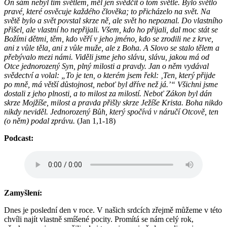
On sám nebyl tím světlem, měl jen svědčit o tom světle. Bylo světlo
pravé, které osvěcuje každého člověka; to přicházelo na svět. Na
světě bylo a svět povstal skrze ně, ale svět ho nepoznal. Do vlastního
přišel, ale vlastní ho nepřijali. Všem, kdo ho přijali, dal moc stát se
Božími dětmi, těm, kdo věří v jeho jméno, kdo se zrodili ne z krve,
ani z vůle těla, ani z vůle muže, ale z Boha. A Slovo se stalo tělem a
přebývalo mezi námi. Viděli jsme jeho slávu, slávu, jakou má od
Otce jednorozený Syn, plný milosti a pravdy. Jan o něm vydával
svědectví a volal: „To je ten, o kterém jsem řekl: ‚Ten, který přijde
po mně, má větší důstojnost, neboť byl dříve než já.’“ Všichni jsme
dostali z jeho plnosti, a to milost za milostí. Neboť Zákon byl dán
skrze Mojžíše, milost a pravda přišly skrze Ježíše Krista. Boha nikdo
nikdy neviděl. Jednorozený Bůh, který spočívá v náručí Otcově, ten
(o něm) podal zprávu.
(Jan 1,1-18)
Podcast:
Zamyšlení:
Dnes je poslední den v roce. V našich srdcích zřejmě můžeme v této
chvíli najít vlastně smíšené pocity. Promítá se nám celý rok,