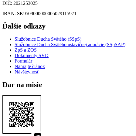
DIČ
: 2021253025
IBAN
: SK9509000000005029115971
Ďalšie odkazy
Služobnice Ducha Svätého (SSpS)
Služobnice Ducha Svätého ustavičnej adorácie (SSpSAP)
ZpS a ZOS
Dokumenty SVD
Formulár
Nahrajte článok
Návštevnosť
Dar na misie