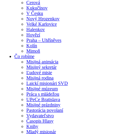
Cerová
Kukučínov
V Česku
Nový Hrozenkov
Velké Karlovice
Halenkov
Hovězí
Praha – Uhříněves
Kolín
Mimoň
Čo robíme
Misijná animácia
Misijný sekretár
Ľudové misie
Misijná rodina
Laickí misionári SVD
Misijné múzeum
Práca s mládežou
UPeCe Bratislava
Misijné prázdniny
Pastorácia povolaní
Vydavateľstvo
Časopis Hlasy
Knihy
Mladý misionár