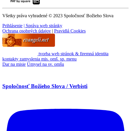
Všetky práva vyhradené © 2023 Spoločnosť Božieho Slova
Prihlásenie
| Správa web stránky
Ochrana osobných údajov
|
Pravidlá Cookies
tvorba web stránok & firemná identita
kontakty
zamyslenia
mis. omš. sp.
menu
Dar na misie
Úmysel na sv. omšu
Spoločnosť Božieho Slova / Verbisti