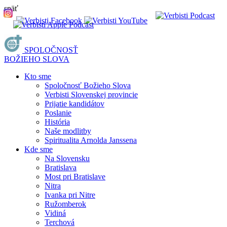
späť
SPOLOČNOSŤ
BOŽIEHO SLOVA
Kto sme
Spoločnosť Božieho Slova
Verbisti Slovenskej provincie
Prijatie kandidátov
Poslanie
História
Naše modlitby
Spiritualita Arnolda Janssena
Kde sme
Na Slovensku
Bratislava
Most pri Bratislave
Nitra
Ivanka pri Nitre
Ružomberok
Vidiná
Terchová