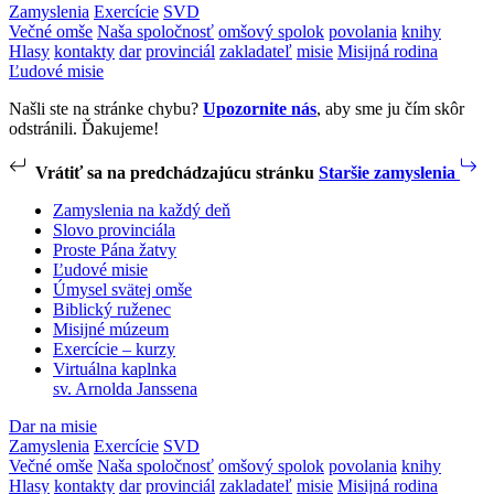
Zamyslenia
Exercície
SVD
Večné omše
Naša spoločnosť
omšový spolok
povolania
knihy
Hlasy
kontakty
dar
provinciál
zakladateľ
misie
Misijná rodina
Ľudové misie
Našli ste na stránke chybu?
Upozornite nás
, aby sme ju čím skôr
odstránili. Ďakujeme!
Vrátiť sa na predchádzajúcu stránku
Staršie zamyslenia
Zamyslenia na každý deň
Slovo provinciála
Proste Pána žatvy
Ľudové misie
Úmysel svätej omše
Biblický ruženec
Misijné múzeum
Exercície – kurzy
Virtuálna kaplnka
sv. Arnolda Janssena
Dar na misie
Zamyslenia
Exercície
SVD
Večné omše
Naša spoločnosť
omšový spolok
povolania
knihy
Hlasy
kontakty
dar
provinciál
zakladateľ
misie
Misijná rodina