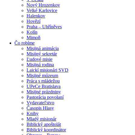
Nový Hrozenkov
Velké Karlovice
Halenkov
Hovězí
Praha – Uhříněves
Kolín
Mimoň
Čo robíme
Misijná animácia
Misijný sekretár
Ľudové misie
Misijná rodina
Laickí misionári SVD
Misijné múzeum
Práca s mládežou
UPeCe Bratislava
Misijné prázdniny
Pastorácia povolaní
Vydavateľstvo
Časopis Hlasy
Knihy
Mladý misionár
Biblický apoštolát
Biblický koordinátor