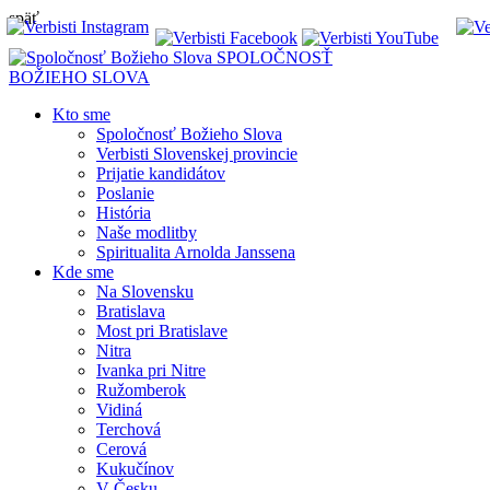
späť
SPOLOČNOSŤ
BOŽIEHO SLOVA
Kto sme
Spoločnosť Božieho Slova
Verbisti Slovenskej provincie
Prijatie kandidátov
Poslanie
História
Naše modlitby
Spiritualita Arnolda Janssena
Kde sme
Na Slovensku
Bratislava
Most pri Bratislave
Nitra
Ivanka pri Nitre
Ružomberok
Vidiná
Terchová
Cerová
Kukučínov
V Česku