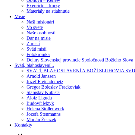
Obnova – Renew
Exercície – kurzy
Materiály na stiahnutie
Misie
Naši misionári
Vo svete
Naše osobnosti
Dar na misie
Z misií
Svätí misií
Fotokronika
Dejiny Slovenskej provincie Spoločnosti Božieho Slova
Svätí, blahoslavení...
SVÄTÍ, BLAHOSLAVENÍ A BOŽÍ SLUHOVIA SV
Arnold Janssen
Jozef Freinademetz
Gregor Boleslav Frackoviak
Stanislav Kubista
Aloiz Liguda
Ľudovít Mzyk
Helena Stollenwerk
Jozefa Stenmanns
Marián Żelazek
Kontakty